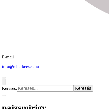
E-mail
info@teherbeeses.hu
Keresés:
pajzsmirigy