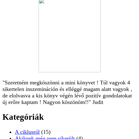
"Szeretném megköszönni a mini könyvet ! Túl vagyok 4
sikertelen inszemináción és elléggé magam alatt vagyok ,
de elolvasva a kis könyv végén lévő pozitív gondolatokat
új erőre kaptam ! Nagyon köszönöm!!" Judit
Kategóriák
A ciklusról
(15)
Akiknek még nem sikerült
(4)