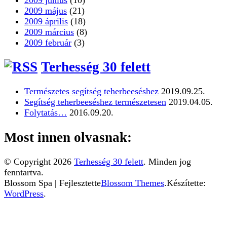
2009 május
(21)
2009 április
(18)
2009 március
(8)
2009 február
(3)
Terhesség 30 felett
Természetes segítség teherbeeséshez
2019.09.25.
Segítség teherbeeséshez természetesen
2019.04.05.
Folytatás…
2016.09.20.
Most innen olvasnak:
© Copyright 2026
Terhesség 30 felett
. Minden jog
fenntartva.
Blossom Spa | Fejlesztette
Blossom Themes
.Készítette:
WordPress
.
Ez a weboldal sütiket használ. Az Uniós törvények