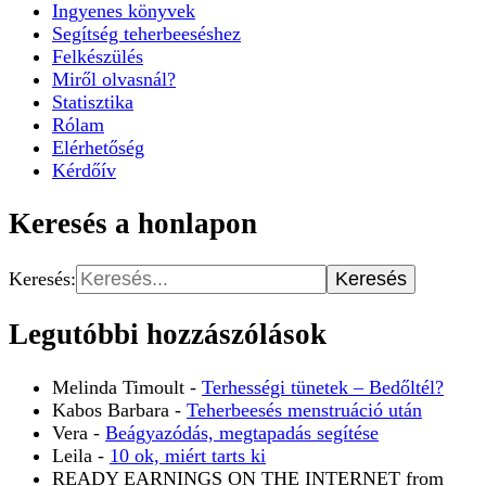
Ingyenes könyvek
Segítség teherbeeséshez
Felkészülés
Miről olvasnál?
Statisztika
Rólam
Elérhetőség
Kérdőív
Keresés a honlapon
Keresés:
Legutóbbi hozzászólások
Melinda Timoult
-
Terhességi tünetek – Bedőltél?
Kabos Barbara
-
Teherbeesés menstruáció után
Vera
-
Beágyazódás, megtapadás segítése
Leila
-
10 ok, miért tarts ki
READY EARNINGS ON THE INTERNET from