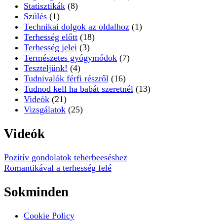
Statisztikák
(8)
Szülés
(1)
Technikai dolgok az oldalhoz
(1)
Terhesség előtt
(18)
Terhesség jelei
(3)
Természetes gyógymódok
(7)
Teszteljünk!
(4)
Tudnivalók férfi részről
(16)
Tudnod kell ha babát szeretnél
(13)
Videók
(21)
Vizsgálatok
(25)
Videók
Pozitív gondolatok teherbeeséshez
Romantikával a terhesség felé
Sokminden
Cookie Policy