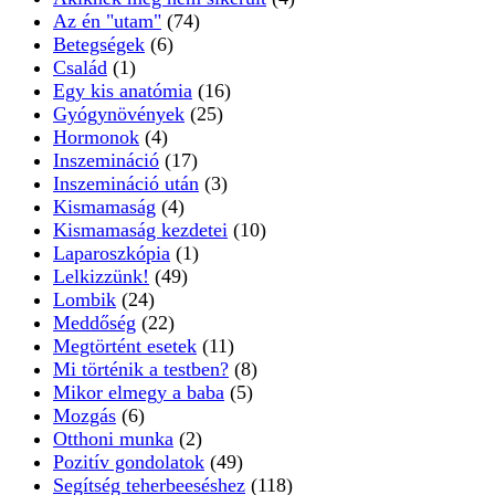
Az én "utam"
(74)
Betegségek
(6)
Család
(1)
Egy kis anatómia
(16)
Gyógynövények
(25)
Hormonok
(4)
Inszemináció
(17)
Inszemináció után
(3)
Kismamaság
(4)
Kismamaság kezdetei
(10)
Laparoszkópia
(1)
Lelkizzünk!
(49)
Lombik
(24)
Meddőség
(22)
Megtörtént esetek
(11)
Mi történik a testben?
(8)
Mikor elmegy a baba
(5)
Mozgás
(6)
Otthoni munka
(2)
Pozitív gondolatok
(49)
Segítség teherbeeséshez
(118)