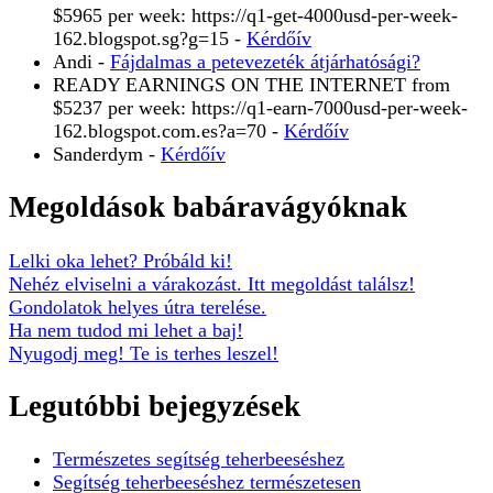
$5965 per week: https://q1-get-4000usd-per-week-
162.blogspot.sg?g=15
-
Kérdőív
Andi
-
Fájdalmas a petevezeték átjárhatósági?
READY EARNINGS ON THE INTERNET from
$5237 per week: https://q1-earn-7000usd-per-week-
162.blogspot.com.es?a=70
-
Kérdőív
Sanderdym
-
Kérdőív
Megoldások babáravágyóknak
Lelki oka lehet? Próbáld ki!
Nehéz elviselni a várakozást. Itt megoldást találsz!
Gondolatok helyes útra terelése.
Ha nem tudod mi lehet a baj!
Nyugodj meg! Te is terhes leszel!
Legutóbbi bejegyzések
Természetes segítség teherbeeséshez
Segítség teherbeeséshez természetesen