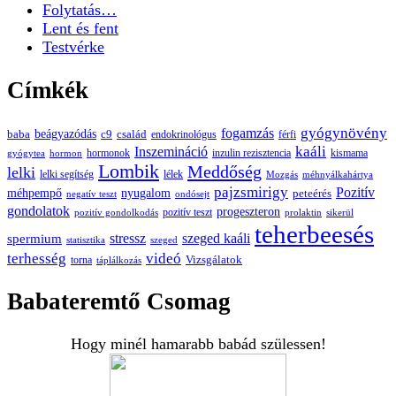
Folytatás…
Lent és fent
Testvérke
Címkék
gyógynövény
fogamzás
beágyazódás
baba
c9
család
endokrinológus
férfi
kaáli
Inszemináció
hormonok
inzulin rezisztencia
kismama
gyógytea
hormon
Lombik
Meddőség
lelki
lelki segítség
lélek
Mozgás
méhnyálkahártya
pajzsmirigy
Pozitív
méhpempő
nyugalom
peteérés
negatív teszt
ondósejt
gondolatok
progeszteron
pozitív teszt
pozitív gondolkodás
prolaktin
sikerül
teherbeesés
spermium
stressz
szeged kaáli
statisztika
szeged
terhesség
videó
Vizsgálatok
torna
táplálkozás
Babateremtő Csomag
Hogy minél hamarabb babád szülessen!