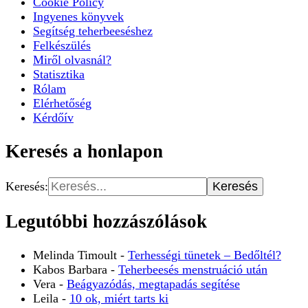
Cookie Policy
Ingyenes könyvek
Segítség teherbeeséshez
Felkészülés
Miről olvasnál?
Statisztika
Rólam
Elérhetőség
Kérdőív
Keresés a honlapon
Keresés:
Legutóbbi hozzászólások
Melinda Timoult
-
Terhességi tünetek – Bedőltél?
Kabos Barbara
-
Teherbeesés menstruáció után
Vera
-
Beágyazódás, megtapadás segítése
Leila
-
10 ok, miért tarts ki