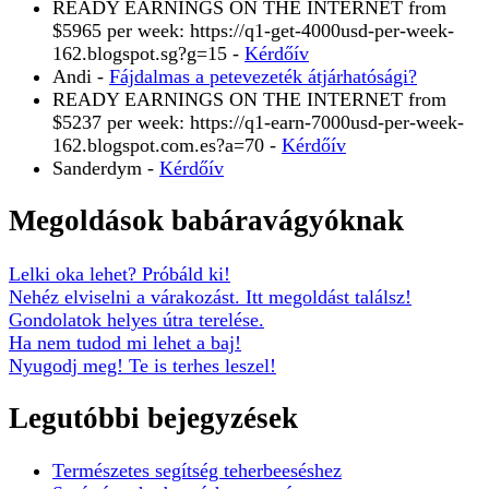
READY EARNINGS ON THE INTERNET from
$5965 per week: https://q1-get-4000usd-per-week-
162.blogspot.sg?g=15
-
Kérdőív
Andi
-
Fájdalmas a petevezeték átjárhatósági?
READY EARNINGS ON THE INTERNET from
$5237 per week: https://q1-earn-7000usd-per-week-
162.blogspot.com.es?a=70
-
Kérdőív
Sanderdym
-
Kérdőív
Megoldások babáravágyóknak
Lelki oka lehet? Próbáld ki!
Nehéz elviselni a várakozást. Itt megoldást találsz!
Gondolatok helyes útra terelése.
Ha nem tudod mi lehet a baj!
Nyugodj meg! Te is terhes leszel!
Legutóbbi bejegyzések
Természetes segítség teherbeeséshez