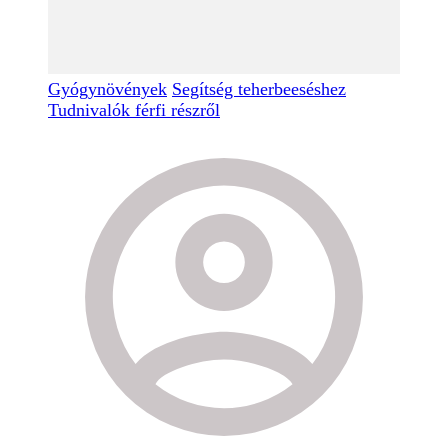
Gyógynövények
Segítség teherbeeséshez
Tudnivalók férfi részről