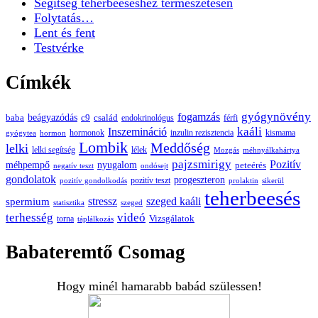
Segítség teherbeeséshez természetesen
Folytatás…
Lent és fent
Testvérke
Címkék
gyógynövény
fogamzás
beágyazódás
baba
c9
család
endokrinológus
férfi
kaáli
Inszemináció
hormonok
inzulin rezisztencia
kismama
gyógytea
hormon
Lombik
Meddőség
lelki
lelki segítség
lélek
Mozgás
méhnyálkahártya
pajzsmirigy
Pozitív
méhpempő
nyugalom
peteérés
negatív teszt
ondósejt
gondolatok
progeszteron
pozitív teszt
pozitív gondolkodás
prolaktin
sikerül
teherbeesés
spermium
stressz
szeged kaáli
statisztika
szeged
terhesség
videó
Vizsgálatok
torna
táplálkozás
Babateremtő Csomag
Hogy minél hamarabb babád szülessen!