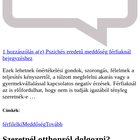
1 hozzászólás a(z)
Pszichés eredetű meddőség férfiaknál
bejegyzéshez
Ezek lehetnek önértékelési gondok, szorongás, félelmek a
teljesítés kényszertől, a túlzott megfelelni akarás vagy a
gyermekvállalással kapcsolatos negatív érzések. Férfiaknál
az is előfordulhat, hogy nem is tudják igazából tényleg
szeretnék-e …
Címkék:
férfi
lelki
Meddőség
Tovább
Szeretnél otthonról dolgozni?