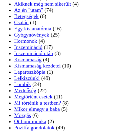
Akiknek még nem sikerült
(4)
Az én "utam"
(74)
Betegségek
(6)
Család
(1)
Egy kis anatómia
(16)
Gyógynövények
(25)
Hormonok
(4)
Inszemináció
(17)
Inszemináció után
(3)
Kismamaság
(4)
Kismamaság kezdetei
(10)
Laparoszkópia
(1)
Lelkizzünk!
(49)
Lombik
(24)
Meddőség
(22)
Megtörtént esetek
(11)
Mi történik a testben?
(8)
Mikor elmegy a baba
(5)
Mozgás
(6)
Otthoni munka
(2)
Pozitív gondolatok
(49)