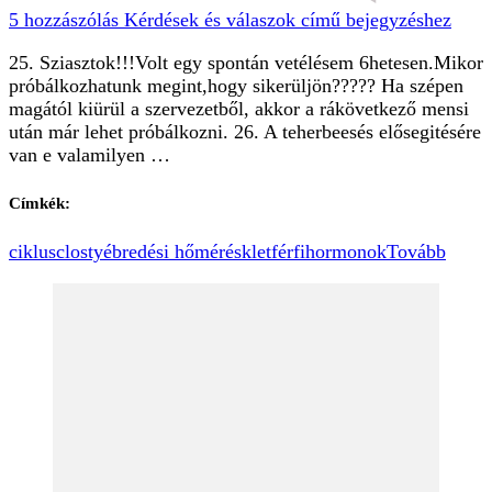
5 hozzászólás
Kérdések és válaszok című bejegyzéshez
25. Sziasztok!!!Volt egy spontán vetélésem 6hetesen.Mikor
próbálkozhatunk megint,hogy sikerüljön????? Ha szépen
magától kiürül a szervezetből, akkor a rákövetkező mensi
után már lehet próbálkozni. 26. A teherbeesés elősegitésére
van e valamilyen …
Címkék:
ciklus
closty
ébredési hőmérésklet
férfi
hormonok
Tovább