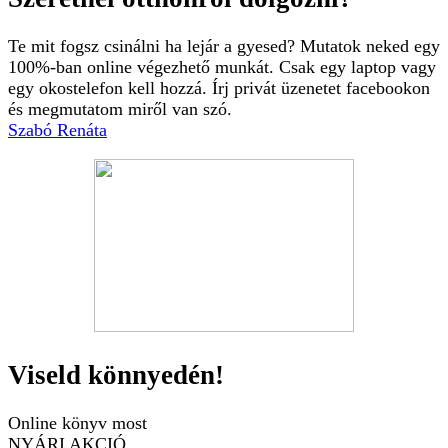
Te mit fogsz csinálni ha lejár a gyesed? Mutatok neked egy
100%-ban online végezhető munkát. Csak egy laptop vagy
egy okostelefon kell hozzá. Írj privát üzenetet facebookon
és megmutatom miről van szó.
Szabó Renáta
Viseld könnyedén!
Online könyv most
NYÁRI AKCIÓ