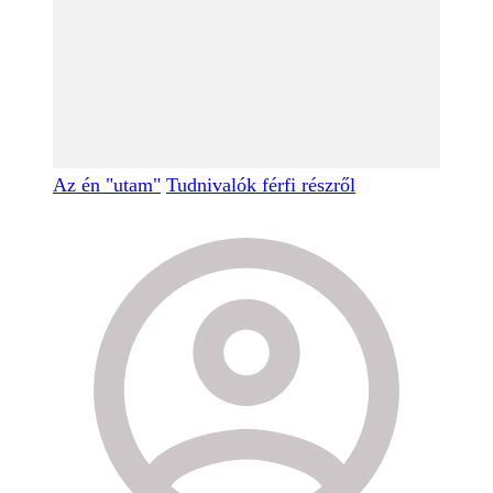
Az én "utam"
Tudnivalók férfi részről