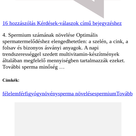
16 hozzászólás
Kérdések-válaszok című bejegyzéshez
4. Spermium számának növelése Optimális
spermatermelődéshez elengedhetetlen: a szelén, a cink, a
folsav és bizonyos ásványi anyagok. A napi
trendszerességgel szedett multivitamin-készítmények
általában megfelelő mennyiségben tartalmazzák ezeket.
További sperma minőség …
Címkék:
félelem
férfi
gyógynövény
sperma növelése
spermium
Tovább