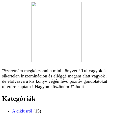
"Szeretném megköszönni a mini könyvet ! Túl vagyok 4
sikertelen inszemináción és elléggé magam alatt vagyok ,
de elolvasva a kis könyv végén lévő pozitív gondolatokat
új erőre kaptam ! Nagyon köszönöm!!" Judit
Kategóriák
A ciklusról
(15)