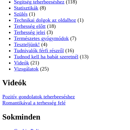
Segítség teherbeeséshez
(118)
Statisztikák
(8)
Szülés
(1)
Technikai dolgok az oldalhoz
(1)
Terhesség előtt
(18)
Terhesség jelei
(3)
Természetes gyógymódok
(7)
Teszteljünk!
(4)
Tudnivalók férfi részről
(16)
Tudnod kell ha babát szeretnél
(13)
Videók
(21)
Vizsgálatok
(25)
Videók
Pozitív gondolatok teherbeeséshez
Romantikával a terhesség felé
Sokminden