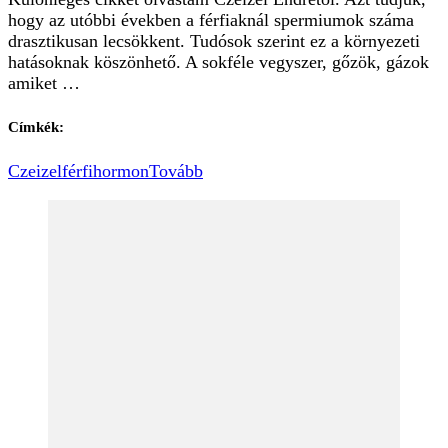
hogy az utóbbi években a férfiaknál spermiumok száma
drasztikusan lecsökkent. Tudósok szerint ez a környezeti
hatásoknak köszönhető. A sokféle vegyszer, gőzök, gázok
amiket …
Címkék:
Czeizel
férfi
hormon
Tovább