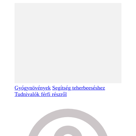
Gyógynövények
Segítség teherbeeséshez
Tudnivalók férfi részről