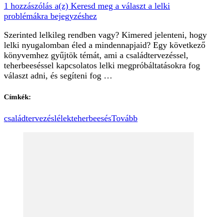
1 hozzászólás a(z)
Keresd meg a választ a lelki
problémákra
bejegyzéshez
Szerinted lelkileg rendben vagy? Kimered jelenteni, hogy
lelki nyugalomban éled a mindennapjaid? Egy következő
könyvemhez gyűjtök témát, ami a családtervezéssel,
teherbeeséssel kapcsolatos lelki megpróbáltatásokra fog
választ adni, és segíteni fog …
Címkék:
családtervezés
lélek
teherbeesés
Tovább