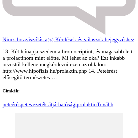
Nincs hozzászólás
a(z) Kérdések és válaszok bejegyzéshez
13. Két hónapja szedem a bromocriptint, és magasabb lett
a prolactinom mint előtte. Mi lehet az oka? Ezt inkább
orvostól kellene megkérdezni ezen az oldalon:
http://www.hipofizis.hu/prolaktin.php 14. Peteérést
elősegítő természetes …
Címkék:
peteérés
petevezeték átjárhatósági
prolaktin
Tovább