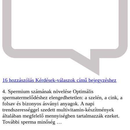
16 hozzászólás
Kérdések-válaszok című bejegyzéshez
4. Spermium számának növelése Optimális
spermatermelődéshez elengedhetetlen: a szelén, a cink, a
folsav és bizonyos ásványi anyagok. A napi
trendszerességgel szedett multivitamin-készítmények
általában megfelelő mennyiségben tartalmazzák ezeket.
További sperma minőség …