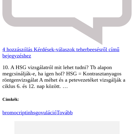
4 hozzászólás
Kérdések-válaszok teherbeesésről című
bejegyzéshez
10. A HSG vizsgálatról mit lehet tudni? Tb alapon
megcsinálják-e, ha igen hol? HSG = Kontrasztanyagos
röntgenvizsgálat A méhet és a petevezetéket vizsgálják a
ciklus 6. és 12. nap között. …
Címkék:
bromocriptin
hsg
ovuláció
Tovább