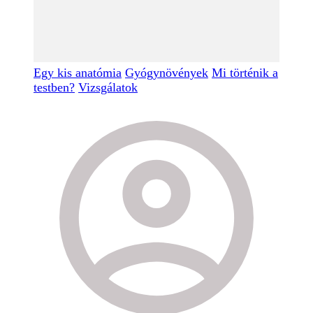
Egy kis anatómia
Gyógynövények
Mi történik a
testben?
Vizsgálatok