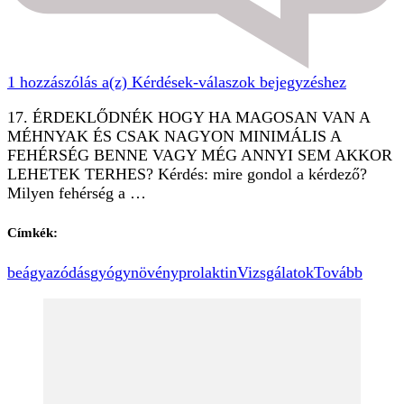
1 hozzászólás a(z)
Kérdések-válaszok
bejegyzéshez
17. ÉRDEKLŐDNÉK HOGY HA MAGOSAN VAN A
MÉHNYAK ÉS CSAK NAGYON MINIMÁLIS A
FEHÉRSÉG BENNE VAGY MÉG ANNYI SEM AKKOR
LEHETEK TERHES? Kérdés: mire gondol a kérdező?
Milyen fehérség a …
Címkék:
beágyazódás
gyógynövény
prolaktin
Vizsgálatok
Tovább