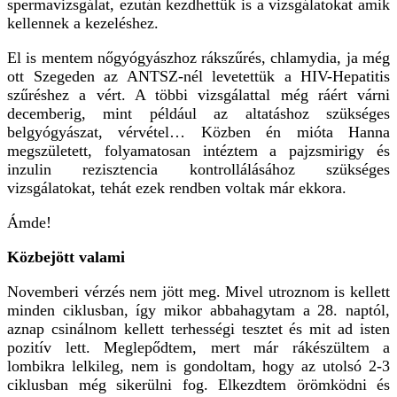
spermavizsgálat, ezután kezdhettük is a vizsgálatokat amik
kellennek a kezeléshez.
El is mentem nőgyógyászhoz rákszűrés, chlamydia, ja még
ott Szegeden az ANTSZ-nél levetettük a HIV-Hepatitis
szűréshez a vért. A többi vizsgálattal még ráért várni
decemberig, mint például az altatáshoz szükséges
belgyógyászat, vérvétel… Közben én mióta Hanna
megszületett, folyamatosan intéztem a pajzsmirigy és
inzulin rezisztencia kontrollálásához szükséges
vizsgálatokat, tehát ezek rendben voltak már ekkora.
Ámde!
Közbejött valami
Novemberi vérzés nem jött meg. Mivel utroznom is kellett
minden ciklusban, így mikor abbahagytam a 28. naptól,
aznap csinálnom kellett terhességi tesztet és mit ad isten
pozitív lett. Meglepődtem, mert már rákészültem a
lombikra lelkileg, nem is gondoltam, hogy az utolsó 2-3
ciklusban még sikerülni fog. Elkezdtem örömködni és