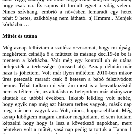
hogy csak na. És sajnos itt fordult egyet a világ velem.
Nincs szívhang, embrió a növésben lemaradt egy hetet
tehát 9 hetes, szikhólyag nem látható. :( Hmmm.. Menjek
kórházba….
Műtét és utána
Még aznap felhívtam a szülész orvosomat, hogy mi újság,
megkértem csinálja ő a műtétet és másnap dec.19-én be is
mentem a kórházba. Volt még egy kontroll uh és utána
befejezték a terhességet (missed ab). Aznap délután már
haza is jöhettem. Volt már ilyen műtétem 2010-ben mikor
üres petezsák maradt csak 8 hetesen a babó felszívódott
benne. Tehát tudtam mi vár rám most is a beavatkozástól
nem is féltem én, az altatásba is belejöttem már ahányszor
altattak az utóbbi években. Inkább lelkileg volt nehéz,
hogy egyik nap még azt hiszem terhes vagyok, másik nap
meg már nem vagyok az. Volt, nincs, huppsz elillant. Még
aznap kibőgtem magam amikor megtudtam, el sem tudtam
képzelni hogy hogy is lesz a következő napokban, mert
pénteken volt a műtét, vasárnap pedig tartottuk a Hanna 1