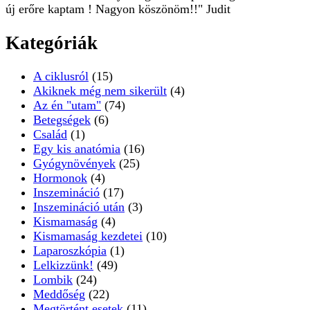
új erőre kaptam ! Nagyon köszönöm!!" Judit
Kategóriák
A ciklusról
(15)
Akiknek még nem sikerült
(4)
Az én "utam"
(74)
Betegségek
(6)
Család
(1)
Egy kis anatómia
(16)
Gyógynövények
(25)
Hormonok
(4)
Inszemináció
(17)
Inszemináció után
(3)
Kismamaság
(4)
Kismamaság kezdetei
(10)
Laparoszkópia
(1)
Lelkizzünk!
(49)
Lombik
(24)
Meddőség
(22)
Megtörtént esetek
(11)