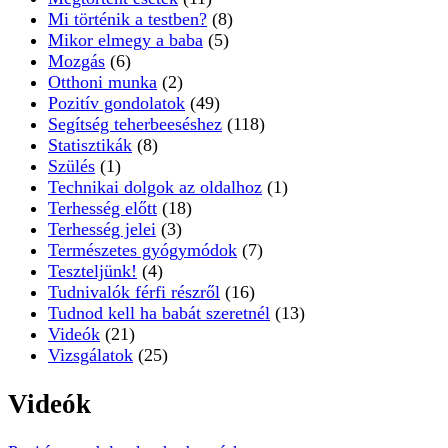
Mi történik a testben?
(8)
Mikor elmegy a baba
(5)
Mozgás
(6)
Otthoni munka
(2)
Pozitív gondolatok
(49)
Segítség teherbeeséshez
(118)
Statisztikák
(8)
Szülés
(1)
Technikai dolgok az oldalhoz
(1)
Terhesség előtt
(18)
Terhesség jelei
(3)
Természetes gyógymódok
(7)
Teszteljünk!
(4)
Tudnivalók férfi részről
(16)
Tudnod kell ha babát szeretnél
(13)
Videók
(21)
Vizsgálatok
(25)
Videók