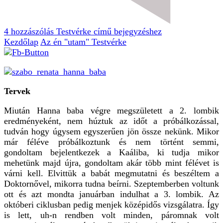
4 hozzászólás
Testvérke című bejegyzéshez
Kezdőlap
Az én "utam"
Testvérke
Tervek
Miután Hanna baba végre megszületett a 2. lombik
eredményeként, nem húztuk az időt a próbálkozással,
tudván hogy úgysem egyszerűen jön össze nekünk. Mikor
már féléve próbálkoztunk és nem történt semmi,
gondoltam bejelentkezek a Kaáliba, ki tudja mikor
mehetünk majd újra, gondoltam akár több mint félévet is
várni kell. Elvittük a babát megmutatni és beszéltem a
Doktornővel, mikorra tudna beírni. Szeptemberben voltunk
ott és azt mondta januárban indulhat a 3. lombik. Az
októberi ciklusban pedig menjek középidős vizsgálatra. Így
is lett, uh-n rendben volt minden, páromnak volt