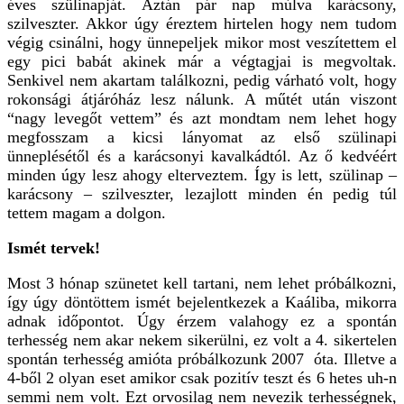
éves szülinapját. Aztán pár nap múlva karácsony,
szilveszter. Akkor úgy éreztem hirtelen hogy nem tudom
végig csinálni, hogy ünnepeljek mikor most veszítettem el
egy pici babát akinek már a végtagjai is megvoltak.
Senkivel nem akartam találkozni, pedig várható volt, hogy
rokonsági átjáróház lesz nálunk. A műtét után viszont
“nagy levegőt vettem” és azt mondtam nem lehet hogy
megfosszam a kicsi lányomat az első szülinapi
ünneplésétől és a karácsonyi kavalkádtól. Az ő kedvéért
minden úgy lesz ahogy elterveztem. Így is lett, szülinap –
karácsony – szilveszter, lezajlott minden én pedig túl
tettem magam a dolgon.
Ismét tervek!
Most 3 hónap szünetet kell tartani, nem lehet próbálkozni,
így úgy döntöttem ismét bejelentkezek a Kaáliba, mikorra
adnak időpontot. Úgy érzem valahogy ez a spontán
terhesség nem akar nekem sikerülni, ez volt a 4. sikertelen
spontán terhesség amióta próbálkozunk 2007 óta. Illetve a
4-ből 2 olyan eset amikor csak pozitív teszt és 6 hetes uh-n
semmi nem volt. Ezt orvosilag nem nevezik terhességnek,