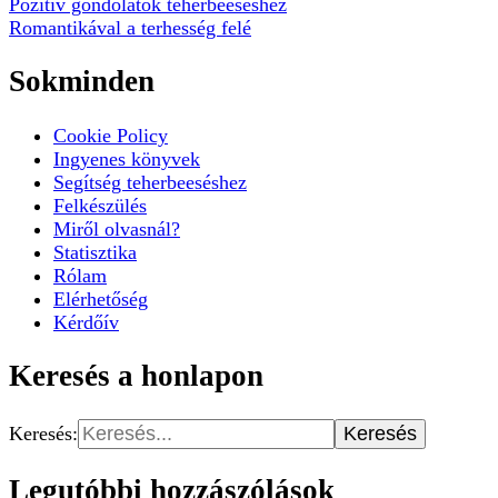
Pozitív gondolatok teherbeeséshez
Romantikával a terhesség felé
Sokminden
Cookie Policy
Ingyenes könyvek
Segítség teherbeeséshez
Felkészülés
Miről olvasnál?
Statisztika
Rólam
Elérhetőség
Kérdőív
Keresés a honlapon
Keresés:
Legutóbbi hozzászólások