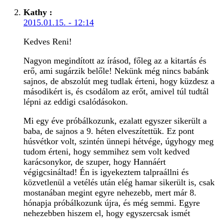
Kathy
:
2015.01.15. - 12:14
Kedves Reni!
Nagyon megindított az írásod, főleg az a kitartás és
erő, ami sugárzik belőle! Nekünk még nincs babánk
sajnos, de abszolút meg tudlak érteni, hogy küzdesz a
másodikért is, és csodálom az erőt, amivel túl tudtál
lépni az eddigi csalódásokon.
Mi egy éve próbálkozunk, ezalatt egyszer sikerült a
baba, de sajnos a 9. héten elveszítettük. Ez pont
húsvétkor volt, szintén ünnepi hétvége, úgyhogy meg
tudom érteni, hogy semmihez sem volt kedved
karácsonykor, de szuper, hogy Hannáért
végigcsináltad! Én is igyekeztem talpraállni és
közvetlenül a vetélés után elég hamar sikerült is, csak
mostanában megint egyre nehezebb, mert már 8.
hónapja próbálkozunk újra, és még semmi. Egyre
nehezebben hiszem el, hogy egyszercsak ismét