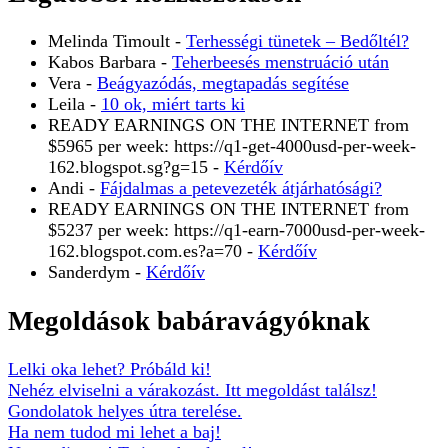
Melinda Timoult
-
Terhességi tünetek – Bedőltél?
Kabos Barbara
-
Teherbeesés menstruáció után
Vera
-
Beágyazódás, megtapadás segítése
Leila
-
10 ok, miért tarts ki
READY EARNINGS ON THE INTERNET from
$5965 per week: https://q1-get-4000usd-per-week-
162.blogspot.sg?g=15
-
Kérdőív
Andi
-
Fájdalmas a petevezeték átjárhatósági?
READY EARNINGS ON THE INTERNET from
$5237 per week: https://q1-earn-7000usd-per-week-
162.blogspot.com.es?a=70
-
Kérdőív
Sanderdym
-
Kérdőív
Megoldások babáravágyóknak
Lelki oka lehet? Próbáld ki!
Nehéz elviselni a várakozást. Itt megoldást találsz!
Gondolatok helyes útra terelése.
Ha nem tudod mi lehet a baj!