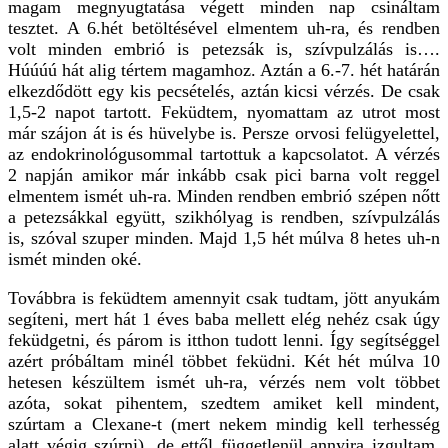
magam megnyugtatása végett minden nap csináltam
tesztet. A 6.hét betöltésével elmentem uh-ra, és rendben
volt minden embrió is petezsák is, szívpulzálás is….
Húúúú hát alig tértem magamhoz. Aztán a 6.-7. hét határán
elkezdődött egy kis pecsételés, aztán kicsi vérzés. De csak
1,5-2 napot tartott. Feküdtem, nyomattam az utrot most
már szájon át is és hüvelybe is. Persze orvosi felügyelettel,
az endokrinológusommal tartottuk a kapcsolatot. A vérzés
2 napján amikor már inkább csak pici barna volt reggel
elmentem ismét uh-ra. Minden rendben embrió szépen nőtt
a petezsákkal együtt, szikhólyag is rendben, szívpulzálás
is, szóval szuper minden. Majd 1,5 hét múlva 8 hetes uh-n
ismét minden oké.
Továbbra is feküdtem amennyit csak tudtam, jött anyukám
segíteni, mert hát 1 éves baba mellett elég nehéz csak úgy
feküdgetni, és párom is itthon tudott lenni. Így segítséggel
azért próbáltam minél többet feküdni. Két hét múlva 10
hetesen készültem ismét uh-ra, vérzés nem volt többet
azóta, sokat pihentem, szedtem amiket kell mindent,
szúrtam a Clexane-t (mert nekem mindig kell terhesség
alatt végig szúrni), de ettől függetlenül annyira izgultam,