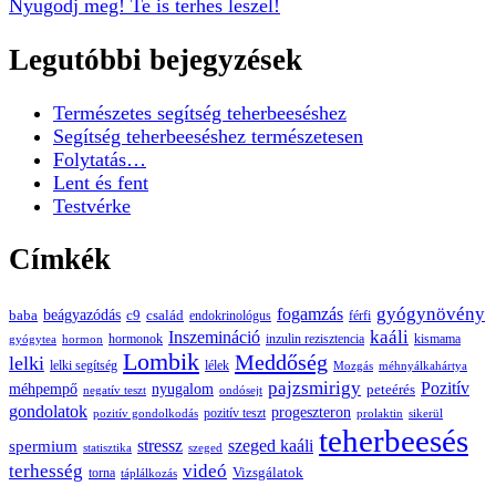
Nyugodj meg! Te is terhes leszel!
Legutóbbi bejegyzések
Természetes segítség teherbeeséshez
Segítség teherbeeséshez természetesen
Folytatás…
Lent és fent
Testvérke
Címkék
gyógynövény
fogamzás
beágyazódás
baba
c9
család
endokrinológus
férfi
kaáli
Inszemináció
hormonok
inzulin rezisztencia
kismama
gyógytea
hormon
Lombik
Meddőség
lelki
lelki segítség
lélek
Mozgás
méhnyálkahártya
pajzsmirigy
Pozitív
méhpempő
nyugalom
peteérés
negatív teszt
ondósejt
gondolatok
progeszteron
pozitív teszt
pozitív gondolkodás
prolaktin
sikerül
teherbeesés
spermium
stressz
szeged kaáli
statisztika
szeged
terhesség
videó
Vizsgálatok
torna
táplálkozás