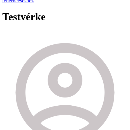
teherbeeséshez
Testvérke