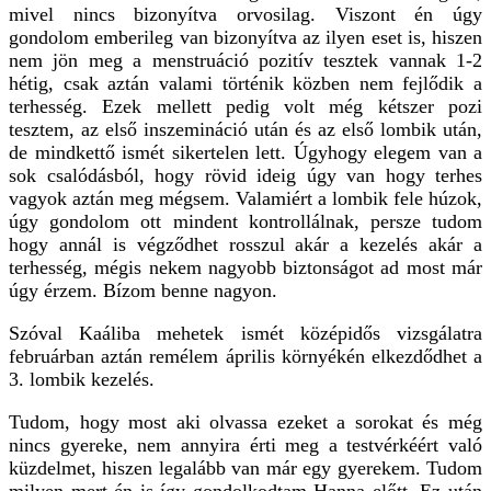
mivel nincs bizonyítva orvosilag. Viszont én úgy
gondolom emberileg van bizonyítva az ilyen eset is, hiszen
nem jön meg a menstruáció pozitív tesztek vannak 1-2
hétig, csak aztán valami történik közben nem fejlődik a
terhesség. Ezek mellett pedig volt még kétszer pozi
tesztem, az első inszemináció után és az első lombik után,
de mindkettő ismét sikertelen lett. Úgyhogy elegem van a
sok csalódásból, hogy rövid ideig úgy van hogy terhes
vagyok aztán meg mégsem. Valamiért a lombik fele húzok,
úgy gondolom ott mindent kontrollálnak, persze tudom
hogy annál is végződhet rosszul akár a kezelés akár a
terhesség, mégis nekem nagyobb biztonságot ad most már
úgy érzem. Bízom benne nagyon.
Szóval Kaáliba mehetek ismét középidős vizsgálatra
februárban aztán remélem április környékén elkezdődhet a
3. lombik kezelés.
Tudom, hogy most aki olvassa ezeket a sorokat és még
nincs gyereke, nem annyira érti meg a testvérkéért való
küzdelmet, hiszen legalább van már egy gyerekem. Tudom
milyen mert én is így gondolkodtam Hanna előtt. Ez után