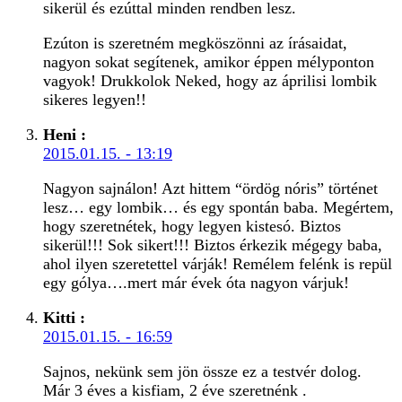
sikerül és ezúttal minden rendben lesz.
Ezúton is szeretném megköszönni az írásaidat,
nagyon sokat segítenek, amikor éppen mélyponton
vagyok! Drukkolok Neked, hogy az áprilisi lombik
sikeres legyen!!
Heni
:
2015.01.15. - 13:19
Nagyon sajnálon! Azt hittem “ördög nóris” történet
lesz… egy lombik… és egy spontán baba. Megértem,
hogy szeretnétek, hogy legyen kistesó. Biztos
sikerül!!! Sok sikert!!! Biztos érkezik mégegy baba,
ahol ilyen szeretettel várják! Remélem felénk is repül
egy gólya….mert már évek óta nagyon várjuk!
Kitti
:
2015.01.15. - 16:59
Sajnos, nekünk sem jön össze ez a testvér dolog.
Már 3 éves a kisfiam, 2 éve szeretnénk .