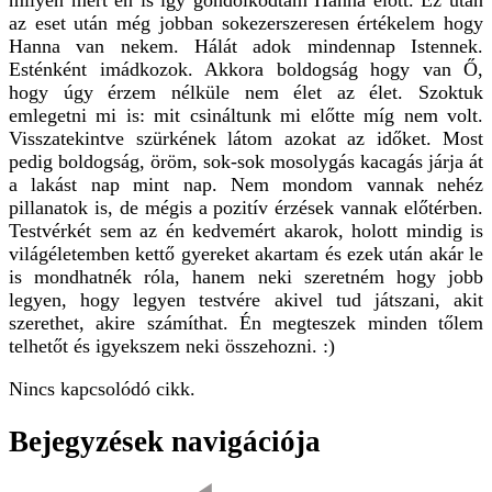
az eset után még jobban sokezerszeresen értékelem hogy
Hanna van nekem. Hálát adok mindennap Istennek.
Esténként imádkozok. Akkora boldogság hogy van Ő,
hogy úgy érzem nélküle nem élet az élet. Szoktuk
emlegetni mi is: mit csináltunk mi előtte míg nem volt.
Visszatekintve szürkének látom azokat az időket. Most
pedig boldogság, öröm, sok-sok mosolygás kacagás járja át
a lakást nap mint nap. Nem mondom vannak nehéz
pillanatok is, de mégis a pozitív érzések vannak előtérben.
Testvérkét sem az én kedvemért akarok, holott mindig is
világéletemben kettő gyereket akartam és ezek után akár le
is mondhatnék róla, hanem neki szeretném hogy jobb
legyen, hogy legyen testvére akivel tud játszani, akit
szerethet, akire számíthat. Én megteszek minden tőlem
telhetőt és igyekszem neki összehozni. :)
Nincs kapcsolódó cikk.
Bejegyzések navigációja