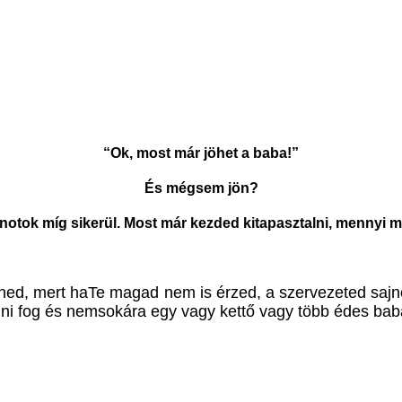
“Ok, most már jöhet a baba!”
És mégsem jön?
árnotok míg sikerül. Most már kezded kitapasztalni, mennyi
elned, mert haTe magad nem is érzed, a szervezeted saj
ülni fog és nemsokára egy vagy kettő vagy több édes bab