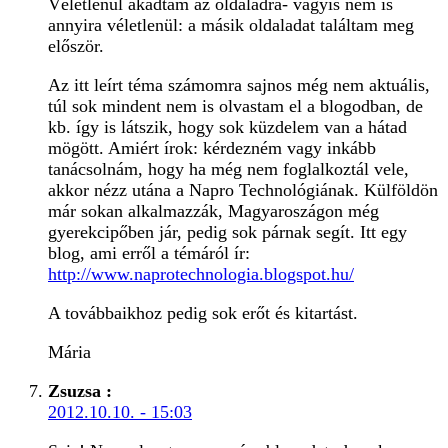
Véletlenül akadtam az oldaladra- vagyis nem is
annyira véletlenül: a másik oldaladat találtam meg
először.
Az itt leírt téma számomra sajnos még nem aktuális,
túl sok mindent nem is olvastam el a blogodban, de
kb. így is látszik, hogy sok küzdelem van a hátad
mögött. Amiért írok: kérdezném vagy inkább
tanácsolnám, hogy ha még nem foglalkoztál vele,
akkor nézz utána a Napro Technológiának. Külföldön
már sokan alkalmazzák, Magyaroszágon még
gyerekcipőben jár, pedig sok párnak segít. Itt egy
blog, ami erről a témáról ír:
http://www.naprotechnologia.blogspot.hu/
A továbbaikhoz pedig sok erőt és kitartást.
Mária
Zsuzsa
:
2012.10.10. - 15:03