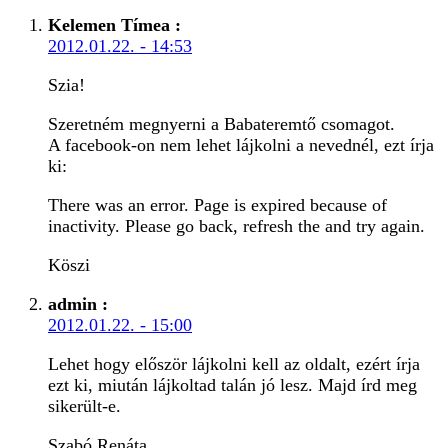
Kelemen Tímea
:
2012.01.22. - 14:53
Szia!
Szeretném megnyerni a Babateremtő csomagot.
A facebook-on nem lehet lájkolni a nevednél, ezt írja
ki:
There was an error. Page is expired because of
inactivity. Please go back, refresh the and try again.
Köszi
admin
:
2012.01.22. - 15:00
Lehet hogy először lájkolni kell az oldalt, ezért írja
ezt ki, miután lájkoltad talán jó lesz. Majd írd meg
sikerült-e.
Szabó Renáta