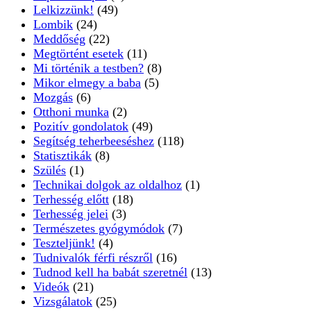
Lelkizzünk!
(49)
Lombik
(24)
Meddőség
(22)
Megtörtént esetek
(11)
Mi történik a testben?
(8)
Mikor elmegy a baba
(5)
Mozgás
(6)
Otthoni munka
(2)
Pozitív gondolatok
(49)
Segítség teherbeeséshez
(118)
Statisztikák
(8)
Szülés
(1)
Technikai dolgok az oldalhoz
(1)
Terhesség előtt
(18)
Terhesség jelei
(3)
Természetes gyógymódok
(7)
Teszteljünk!
(4)
Tudnivalók férfi részről
(16)
Tudnod kell ha babát szeretnél
(13)
Videók
(21)
Vizsgálatok
(25)