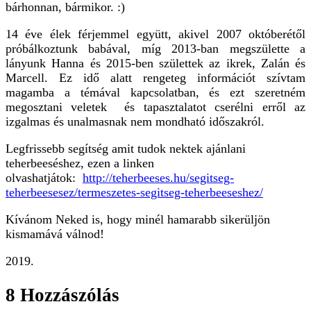
bárhonnan, bármikor. :)
14 éve élek férjemmel együtt, akivel 2007 októberétől
próbálkoztunk babával, míg 2013-ban megszülette a
lányunk Hanna és 2015-ben születtek az ikrek, Zalán és
Marcell. Ez idő alatt rengeteg információt szívtam
magamba a témával kapcsolatban, és ezt szeretném
megosztani veletek és tapasztalatot cserélni erről az
izgalmas és unalmasnak nem mondható időszakról.
Legfrissebb segítség amit tudok nektek ajánlani
teherbeeséshez, ezen a linken
olvashatjátok:
http://teherbeeses.hu/segitseg-
teherbeesesez/termeszetes-segitseg-teherbeeseshez/
Kívánom Neked is, hogy minél hamarabb sikerüljön
kismamává válnod!
2019.
8 Hozzászólás