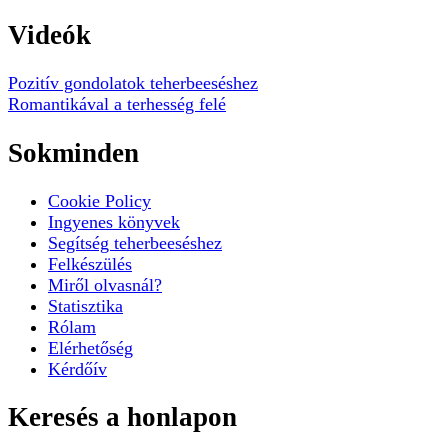
Videók
Pozitív gondolatok teherbeeséshez
Romantikával a terhesség felé
Sokminden
Cookie Policy
Ingyenes könyvek
Segítség teherbeeséshez
Felkészülés
Miről olvasnál?
Statisztika
Rólam
Elérhetőség
Kérdőív
Keresés a honlapon