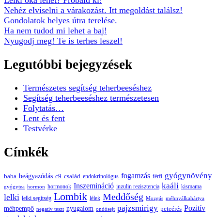
Lelki oka lehet? Próbáld ki!
Nehéz elviselni a várakozást. Itt megoldást találsz!
Gondolatok helyes útra terelése.
Ha nem tudod mi lehet a baj!
Nyugodj meg! Te is terhes leszel!
Legutóbbi bejegyzések
Természetes segítség teherbeeséshez
Segítség teherbeeséshez természetesen
Folytatás…
Lent és fent
Testvérke
Címkék
gyógynövény
fogamzás
beágyazódás
baba
c9
család
endokrinológus
férfi
kaáli
Inszemináció
hormonok
inzulin rezisztencia
kismama
gyógytea
hormon
Lombik
Meddőség
lelki
lelki segítség
lélek
Mozgás
méhnyálkahártya
pajzsmirigy
Pozitív
méhpempő
nyugalom
peteérés
negatív teszt
ondósejt