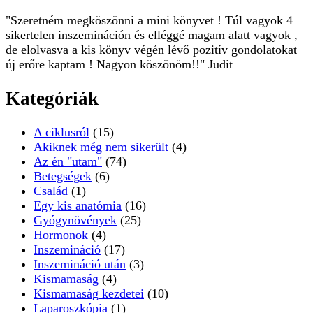
"Szeretném megköszönni a mini könyvet ! Túl vagyok 4
sikertelen inszemináción és elléggé magam alatt vagyok ,
de elolvasva a kis könyv végén lévő pozitív gondolatokat
új erőre kaptam ! Nagyon köszönöm!!" Judit
Kategóriák
A ciklusról
(15)
Akiknek még nem sikerült
(4)
Az én "utam"
(74)
Betegségek
(6)
Család
(1)
Egy kis anatómia
(16)
Gyógynövények
(25)
Hormonok
(4)
Inszemináció
(17)
Inszemináció után
(3)
Kismamaság
(4)
Kismamaság kezdetei
(10)
Laparoszkópia
(1)