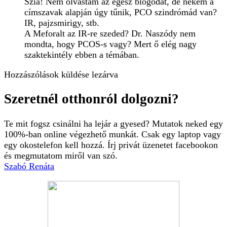
Szia! Nem olvastam az egész blogodat, de nekem a
címszavak alapján úgy tűnik, PCO szindrómád van?
IR, pajzsmirigy, stb.
A Meforalt az IR-re szeded? Dr. Naszódy nem
mondta, hogy PCOS-s vagy? Mert ő elég nagy
szaktekintély ebben a témában.
Hozzászólások küldése lezárva
Szeretnél otthonról dolgozni?
Te mit fogsz csinálni ha lejár a gyesed? Mutatok neked egy
100%-ban online végezhető munkát. Csak egy laptop vagy
egy okostelefon kell hozzá. Írj privát üzenetet facebookon
és megmutatom miről van szó.
Szabó Renáta