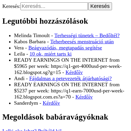
Keresés:
Legutóbbi hozzászólások
Melinda Timoult
-
Terhességi tünetek – Bedőltél?
Kabos Barbara
-
Teherbeesés menstruáció után
Vera
-
Beágyazódás, megtapadás segítése
Leila
-
10 ok, miért tarts ki
READY EARNINGS ON THE INTERNET from
$5965 per week: https://q1-get-4000usd-per-week-
162.blogspot.sg?g=15
-
Kérdőív
Andi
-
Fájdalmas a petevezeték átjárhatósági?
READY EARNINGS ON THE INTERNET from
$5237 per week: https://q1-earn-7000usd-per-week-
162.blogspot.com.es?a=70
-
Kérdőív
Sanderdym
-
Kérdőív
Megoldások babáravágyóknak