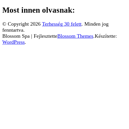
Most innen olvasnak:
© Copyright 2026
Terhesség 30 felett
. Minden jog
fenntartva.
Blossom Spa | Fejlesztette
Blossom Themes
.Készítette:
WordPress
.
Ez a weboldal sütiket használ. Az Uniós törvények
értelmében kérem, engedélyezze a sütik használatát, vagy
zárja be az oldalt.
További információ...
Elfogadom
Az Uniós törvények értelmében fel kell hívnunk a
figyelmét arra, hogy ez a weboldal ún. "cookie"-kat vagy
"sütiket" használ. A sütik kicsik, teljesen veszélytelen
fájlok, amelyeket a weboldal azért helyez el az Ön
számítógépén, hogy minél egyszerűbbé tegye Ön számára
a böngészést. A sütiket letilthatja a böngészője
beállításaiban. Amennyiben ezt nem teszi meg, illetve ha
az "Elfogadom" feliratú gombra kattint, azzal elfogadja a