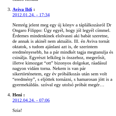
Aviva Ildi
:
2012.01.24. - 17:34
Nemrég jelent meg egy új könyv a táplálkozásról Dr
Ongaro Filippo: Úgy egyél, hogy jól legyél címmel.
Érdemes mindenkinek elolvasni aki babát szeretne,
de annak is akinél nem aktuális. Ill. én Aviva tornát
oktatok, s tudom ajánlani azt is, de szerintem
eredményesebb, ha a pár mindkét tagja megtanulja és
csinálja. Egyrészt lelkileg is összehoz, megerősít,
illetve kimozgat “ott” bizonyos dolgokat, ráadásul
nagyon vidám torna. Nekem is van pár
sikertörténetem, egy év próbálkozás után sem volt
“eredmény”, s eljöttek tornázni, s hamarosan jött is a
gyermekáldás. szóval egy utolsó próbát megér…
Heni
:
2012.04.24. - 07:06
Szia!