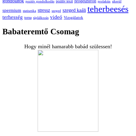
gondolatok
progeszteron
pozitív teszt
pozitív gondolkodás
prolaktin
sikerül
teherbeesés
spermium
stressz
szeged kaáli
statisztika
szeged
terhesség
videó
Vizsgálatok
torna
táplálkozás
Babateremtő Csomag
Hogy minél hamarabb babád szülessen!