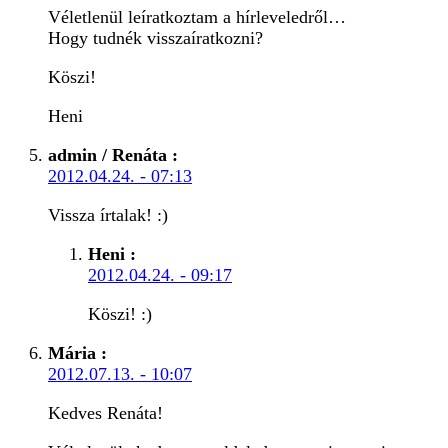
Véletlenül leíratkoztam a hírleveledről…
Hogy tudnék visszaíratkozni?
Köszi!
Heni
admin / Renáta
:
2012.04.24. - 07:13
Vissza írtalak! :)
Heni
:
2012.04.24. - 09:17
Köszi! :)
Mária
:
2012.07.13. - 10:07
Kedves Renáta!