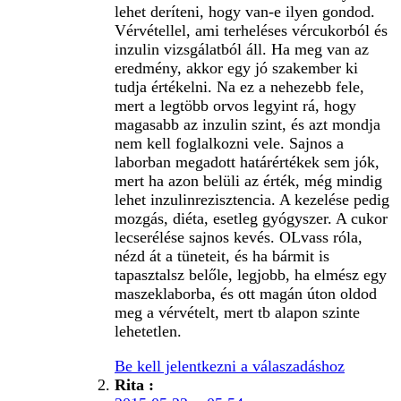
lehet deríteni, hogy van-e ilyen gondod.
Vérvétellel, ami terheléses vércukorból és
inzulin vizsgálatból áll. Ha meg van az
eredmény, akkor egy jó szakember ki
tudja értékelni. Na ez a nehezebb fele,
mert a legtöbb orvos legyint rá, hogy
magasabb az inzulin szint, és azt mondja
nem kell foglalkozni vele. Sajnos a
laborban megadott határértékek sem jók,
mert ha azon belüli az érték, még mindig
lehet inzulinrezisztencia. A kezelése pedig
mozgás, diéta, esetleg gyógyszer. A cukor
lecserélése sajnos kevés. OLvass róla,
nézd át a tüneteit, és ha bármit is
tapasztalsz belőle, legjobb, ha elmész egy
maszeklaborba, és ott magán úton oldod
meg a vérvételt, mert tb alapon szinte
lehetetlen.
Be kell jelentkezni a válaszadáshoz
Rita
: