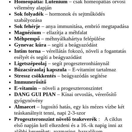
Homeopátia: Lutenium
– csak homeopátiás orvosi
vélemény alapján
Sok folyadék
– hormonok és sejtműködés
szabályozása
Sok fehérje
– anya immunitása, embrió megtapadása
Magnézium
– ellazítja a méhfalat
Méhpempő
– méhnyálkahártya felépülése
Gynevac kúra
– segíti a beágyazódást
Intim torna
– vérellátás fokozó, növeli a fogantatás
esélyét és segíti a beágyazódást
Ligetszépeolaj
– segít progeszteronhiánynál
Búzacsíraolaj kapszula
– E-vitamint tartalmaz
Stressz csökkentés
– beágyazódás segítése
Immunerősítő
E-vitamin
– növeli a progeszteronszintet
DANG GUI PIAN
– Kínai orvoslás, vérerősítő
gyógynövény
Almaecet
– lugosító hatás, egy kis mézes vízbe két
teáskanálnyit tenni, napi 2-3-szor
Progeszteronszint növelő teakeverék
: A ciklus
első napján kell elkezdeni és a 16.-ik napig inni az
alábbi keveréket: rozmaring, bazsalikom,