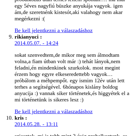
egy 5éves nagyfiú büszke anyukája vagyok. igen
ám,de szeretnénk kistesót,aki valahogy nem akar
megérkezni :(
Be kell jelentkezni a válaszadáshoz
rikianyuci
:
2014.05.07. - 14:24
sokat szenvedtem,de mikor meg sem álmodtam
volna,a fiam útban volt már :) tehát lányok,nem
feladni,én mindenkinek szurkolok. most megint
érzem hogy egyre elkeseredettebb vagyok…
próbálom a méhpempőt. egy ismim 12év után lett
terhes a segítségével. 6hónapos kislány boldog
anyucija :) vannak siker történetek,és higgyétek el a
mi történetünk is sikeres lesz :)
Be kell jelentkezni a válaszadáshoz
kris
:
2014.05.28. - 13:11
sziasztok, mi is tobb mint 2 évig probalkoztunk, es