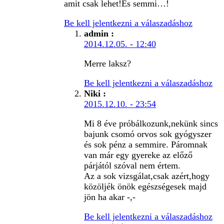
amit csak lehet!És semmi…!
Be kell jelentkezni a válaszadáshoz
admin
:
2014.12.05. - 12:40
Merre laksz?
Be kell jelentkezni a válaszadáshoz
Niki
:
2015.12.10. - 23:54
Mi 8 éve próbálkozunk,nekünk sincs
bajunk csomó orvos sok gyógyszer
és sok pénz a semmire. Páromnak
van már egy gyereke az előző
párjától szóval nem értem.
Az a sok vizsgálat,csak azért,hogy
közöljék önök egészségesek majd
jön ha akar -,-
Be kell jelentkezni a válaszadáshoz