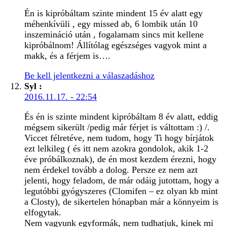
Én is kipróbáltam szinte mindent 15 év alatt egy
méhenkívüli , egy missed ab, 6 lombik után 10
inszemináció után , fogalamam sincs mit kellene
kipróbálnom! Állítólag egészséges vagyok mint a
makk, és a férjem is….
Be kell jelentkezni a válaszadáshoz
Syl
:
2016.11.17. - 22:54
És én is szinte mindent kipróbáltam 8 év alatt, eddig
mégsem sikerült /pedig már férjet is váltottam :) /.
Viccet félretéve, nem tudom, hogy Ti hogy bírjátok
ezt lelkileg ( és itt nem azokra gondolok, akik 1-2
éve próbálkoznak), de én most kezdem érezni, hogy
nem érdekel tovább a dolog. Persze ez nem azt
jelenti, hogy feladom, de már odáig jutottam, hogy a
legutóbbi gyógyszeres (Clomifen – ez olyan kb mint
a Closty), de sikertelen hónapban már a könnyeim is
elfogytak.
Nem vagyunk egyformák, nem tudhatjuk, kinek mi