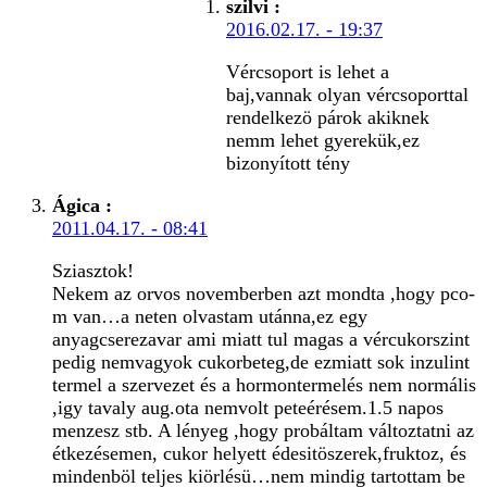
szilvi
:
2016.02.17. - 19:37
Vércsoport is lehet a
baj,vannak olyan vércsoporttal
rendelkezö párok akiknek
nemm lehet gyerekük,ez
bizonyított tény
Ágica
:
2011.04.17. - 08:41
Sziasztok!
Nekem az orvos novemberben azt mondta ,hogy pco-
m van…a neten olvastam utánna,ez egy
anyagcserezavar ami miatt tul magas a vércukorszint
pedig nemvagyok cukorbeteg,de ezmiatt sok inzulint
termel a szervezet és a hormontermelés nem normális
,igy tavaly aug.ota nemvolt peteérésem.1.5 napos
menzesz stb. A lényeg ,hogy probáltam változtatni az
étkezésemen, cukor helyett édesitöszerek,fruktoz, és
mindenböl teljes kiörlésü…nem mindig tartottam be