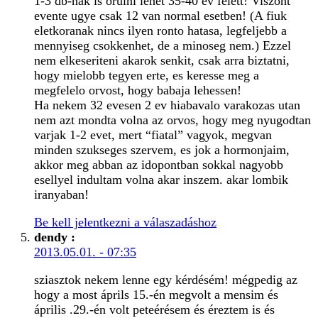
1-3 db-nak is orulni lehet 35-40 ev felett! Viszont
evente ugye csak 12 van normal esetben! (A fiuk
eletkoranak nincs ilyen ronto hatasa, legfeljebb a
mennyiseg csokkenhet, de a minoseg nem.) Ezzel
nem elkeseriteni akarok senkit, csak arra biztatni,
hogy mielobb tegyen erte, es keresse meg a
megfelelo orvost, hogy babaja lehessen!
Ha nekem 32 evesen 2 ev hiabavalo varakozas utan
nem azt mondta volna az orvos, hogy meg nyugodtan
varjak 1-2 evet, mert “fiatal” vagyok, megvan
minden szukseges szervem, es jok a hormonjaim,
akkor meg abban az idopontban sokkal nagyobb
esellyel indultam volna akar inszem. akar lombik
iranyaban!
Be kell jelentkezni a válaszadáshoz
dendy
:
2013.05.01. - 07:35
sziasztok nekem lenne egy kérdésém! mégpedig az
hogy a most áprils 15.-én megvolt a mensim és
április .29.-én volt peteérésem és éreztem is és