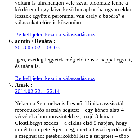
voltam is ultrahangon vele szval tudom.az lenne a
kérdésem hogy következő honapban ha ugyan ekkor
lesszek együtt a párommal van esély a babára? a
válaszokat előre is köszönöm
Be kell jelentkezni a válaszadáshoz
admin / Renáta
:
2013.05.02. - 08:03
Igen, esetleg legyetek még előtte is 2 nappal együtt,
és utána is.
Be kell jelentkezni a válaszadáshoz
Anisk
:
2014.02.22. - 22:14
Nekem a Semmelweis I-es női klinika asszisztált
reprodukciós osztály segített – egy hónap alatt 4
vérvétel a hormonszintekhez, majd 3 hónap
Clostilbegyt szedés – a ciklus első 5 napján, hogy
minél több pete érjen meg, mert a tüszőrepedés után
a megmaradt peteburkokból lesz a sárgatest – több