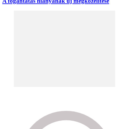
A fogantatás hiányának új megközelítése