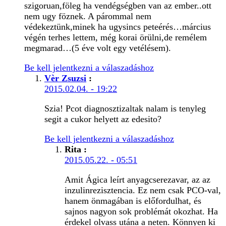
szigoruan,föleg ha vendégségben van az ember..ott
nem ugy föznek. A párommal nem
védekeztünk,minek ha ugysincs peteérés…március
végén terhes lettem, még korai örülni,de remélem
megmarad…(5 éve volt egy vetélésem).
Be kell jelentkezni a válaszadáshoz
Vèr Zsuzsi
:
2015.02.04. - 19:22
Szia! Pcot diagnosztizaltak nalam is tenyleg
segit a cukor helyett az edesito?
Be kell jelentkezni a válaszadáshoz
Rita
:
2015.05.22. - 05:51
Amit Ágica leírt anyagcserezavar, az az
inzulinrezisztencia. Ez nem csak PCO-val,
hanem önmagában is előfordulhat, és
sajnos nagyon sok problémát okozhat. Ha
érdekel olvass utána a neten. Könnyen ki