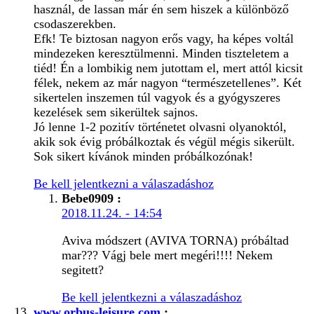
használ, de lassan már én sem hiszek a különböző
csodaszerekben.
Efk! Te biztosan nagyon erős vagy, ha képes voltál
mindezeken keresztülmenni. Minden tiszteletem a
tiéd! Én a lombikig nem jutottam el, mert attól kicsit
félek, nekem az már nagyon “természetellenes”. Két
sikertelen inszemen túl vagyok és a gyógyszeres
kezelések sem sikerültek sajnos.
Jó lenne 1-2 pozitív történetet olvasni olyanoktól,
akik sok évig próbálkoztak és végül mégis sikerült.
Sok sikert kívánok minden próbálkozónak!
Be kell jelentkezni a válaszadáshoz
Bebe0909
:
2018.11.24. - 14:54
Aviva módszert (AVIVA TORNA) próbáltad
mar??? Vágj bele mert megéri!!!! Nekem
segitett?
Be kell jelentkezni a válaszadáshoz
www.orbus-leisure.com
: