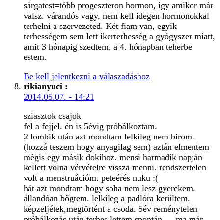
sárgatest=több progeszteron hormon, így amikor már
valsz. várandós vagy, nem kell idegen hormonokkal
terhelni a szervezeted. Két fiam van, egyik
terhességem sem lett ikerterhesség a gyógyszer miatt,
amit 3 hónapig szedtem, a 4. hónapban teherbe
estem.
Be kell jelentkezni a válaszadáshoz
rikianyuci
:
2014.05.07. - 14:21
sziasztok csajok.
fel a fejjel. én is 5évig próbálkoztam.
2 lombik után azt mondtam lelkileg nem birom.
(hozzá teszem hogy anyagilag sem) aztán elmentem
mégis egy másik dokihoz. mensi harmadik napján
kellett volna vérvételre vissza menni. rendszertelen
volt a menstruációm. peteérés nuku :(
hát azt mondtam hogy soha nem lesz gyerekem.
állandóan bőgtem. lelkileg a padlóra kerültem.
képzeljétek,megtörtént a csoda. 5év reménytelen
próbálkozás után terhes lettem spontán…. ma már