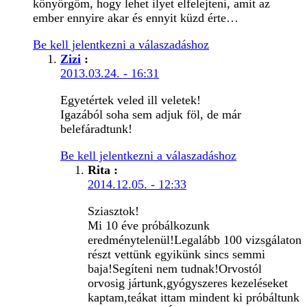
könyörgöm, hogy lehet ilyet elfelejteni, amit az
ember ennyire akar és ennyit küzd érte…
Be kell jelentkezni a válaszadáshoz
Zizi
:
2013.03.24. - 16:31
Egyetértek veled ill veletek!
Igazából soha sem adjuk föl, de már
belefáradtunk!
Be kell jelentkezni a válaszadáshoz
Rita
:
2014.12.05. - 12:33
Sziasztok!
Mi 10 éve próbálkozunk
eredménytelenül!Legalább 100 vizsgálaton
részt vettünk egyikünk sincs semmi
baja!Segíteni nem tudnak!Orvostól
orvosig jártunk,gyógyszeres kezeléseket
kaptam,teákat ittam mindent ki próbáltunk