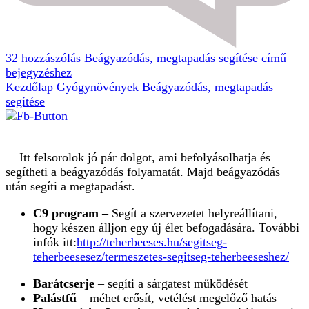
32 hozzászólás
Beágyazódás, megtapadás segítése című
bejegyzéshez
Kezdőlap
Gyógynövények
Beágyazódás, megtapadás
segítése
Itt felsorolok jó pár dolgot, ami befolyásolhatja és
segítheti a beágyazódás folyamatát. Majd beágyazódás
után segíti a megtapadást.
C9 program –
Segít a szervezetet helyreállítani,
hogy készen álljon egy új élet befogadására. További
infók itt:
http://teherbeeses.hu/segitseg-
teherbeesesez/termeszetes-segitseg-teherbeeseshez/
Barátcserje
– segíti a sárgatest működését
Palástfű
– méhet erősít, vetélést megelőző hatás