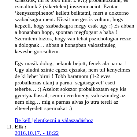
csinaltunk 2 (sikertelen) inszeminaciot. Ezutan
‘kenyszerpihenot’ kellett beiktatni, mert a doktorno
szabadsagra ment. Kicsit merges is voltam, hogy
kepzeli, hogy szabadsagra megy csak ugy :) Es abban
a honapban hopp, spontan megfogant a baba !
Szerintem biztos, hogy van tehat pszichologiai resze
a dolognak… abban a honapban valoszinuleg
kevesbe gorcsoltem.
Egy masik dolog, nekunk bejott, fenek ala parna !
Ugy aludni szinte egesz ejszaka, nem tul kenyelmes
de ki lehet birni ! Tobb baratnom (1-2 eves
probalkozas utan) a parna ‘segitsegevel’ esett
teherbe… :) Azelott sokszor probalkoztam egy kis
gyertyaallassal, semmi eredmeny, valoszinuleg az
nem elég… mig a parnas alvas jo utra tereli az
eltevelyedett spermakat :)
Be kell jelentkezni a válaszadáshoz
Efk
:
2016.10.17. - 18:22