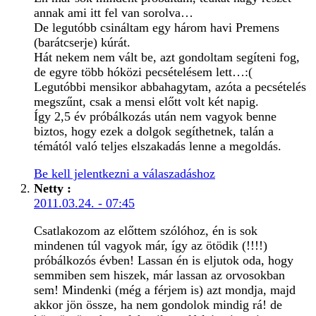
annak ami itt fel van sorolva…
De legutóbb csináltam egy három havi Premens
(barátcserje) kúrát.
Hát nekem nem vált be, azt gondoltam segíteni fog,
de egyre több hóközi pecsételésem lett…:(
Legutóbbi mensikor abbahagytam, azóta a pecsételés
megszűnt, csak a mensi előtt volt két napig.
Így 2,5 év próbálkozás után nem vagyok benne
biztos, hogy ezek a dolgok segíthetnek, talán a
témától való teljes elszakadás lenne a megoldás.
Be kell jelentkezni a válaszadáshoz
Netty
:
2011.03.24. - 07:45
Csatlakozom az előttem szólóhoz, én is sok
mindenen túl vagyok már, így az ötödik (!!!!)
próbálkozós évben! Lassan én is eljutok oda, hogy
semmiben sem hiszek, már lassan az orvosokban
sem! Mindenki (még a férjem is) azt mondja, majd
akkor jön össze, ha nem gondolok mindig rá! de