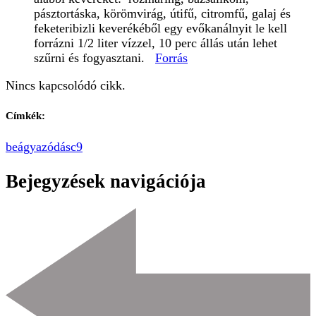
pásztortáska, körömvirág, útifű, citromfű, galaj és
feketeribizli keverékéből egy evőkanálnyit le kell
forrázni 1/2 liter vízzel, 10 perc állás után lehet
szűrni és fogyasztani.
Forrás
Nincs kapcsolódó cikk.
Címkék:
beágyazódás
c9
Bejegyzések navigációja