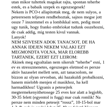
utan mikor tultettek magukat rajta, spontan teherbe
estek, es a babaik szepek es egeszsegesek!
Nekem is PCO-t allapitottak meg, de nem sulyos, a
peteeresem teljesen rendbehoztak, sajnos megse jott
ossze 7 inszemmel es a lombikkal sem, pedig most
ugy tunik, hogy franko embriokat tudunk osszehozni,
de csak addig, mig testen kivul vannak.
Lanyok!
NEM SZIVESEN ADOK TANACSOT, DE HA
ANNAK IDEJEN NEKEM VALAKI EZT
MEGMONDTA VOLNA, MAR ELOREBB
TARTANEK, EZERT EZT LEIROM:
Akinek meg egyaltalan nem sikerult “teherbe” esni, 1
ev es stresszmenetes, egeszseges eletmod es persze
aktiv hazaselet mellett sem, azt tanacsolom, ne
bizzon az olyan orvosban, aki hazakuldi probalkozni,
hanem mielobb menjen el masikhoz, ha kell
harmadikhoz! Ugyanis a petesejtek
megtermekenyithetosege 25 eves kor alatt a legjobb,
30-35 felett (egyentol is fugg) mar csak romlik! Na
persze nem minden petesejt “rossz”, 10-15-bol mar