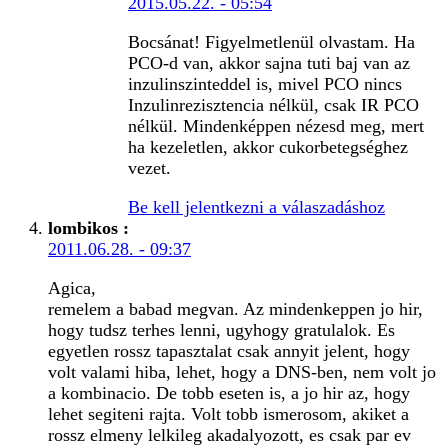
2015.05.22. - 05:54
Bocsánat! Figyelmetlenül olvastam. Ha
PCO-d van, akkor sajna tuti baj van az
inzulinszinteddel is, mivel PCO nincs
Inzulinrezisztencia nélkül, csak IR PCO
nélkül. Mindenképpen nézesd meg, mert
ha kezeletlen, akkor cukorbetegséghez
vezet.
Be kell jelentkezni a válaszadáshoz
lombikos
:
2011.06.28. - 09:37
Agica,
remelem a babad megvan. Az mindenkeppen jo hir,
hogy tudsz terhes lenni, ugyhogy gratulalok. Es
egyetlen rossz tapasztalat csak annyit jelent, hogy
volt valami hiba, lehet, hogy a DNS-ben, nem volt jo
a kombinacio. De tobb eseten is, a jo hir az, hogy
lehet segiteni rajta. Volt tobb ismerosom, akiket a
rossz elmeny lelkileg akadalyozott, es csak par ev