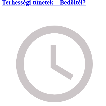
Terhességi tünetek – Bedőltél?