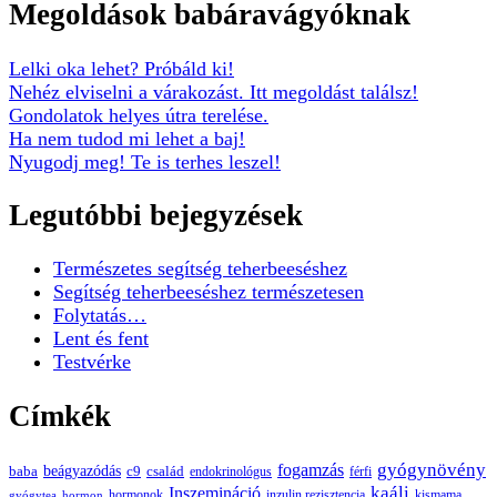
Megoldások babáravágyóknak
Lelki oka lehet? Próbáld ki!
Nehéz elviselni a várakozást. Itt megoldást találsz!
Gondolatok helyes útra terelése.
Ha nem tudod mi lehet a baj!
Nyugodj meg! Te is terhes leszel!
Legutóbbi bejegyzések
Természetes segítség teherbeeséshez
Segítség teherbeeséshez természetesen
Folytatás…
Lent és fent
Testvérke
Címkék
gyógynövény
fogamzás
beágyazódás
baba
c9
család
endokrinológus
férfi
kaáli
Inszemináció
hormonok
inzulin rezisztencia
kismama
gyógytea
hormon