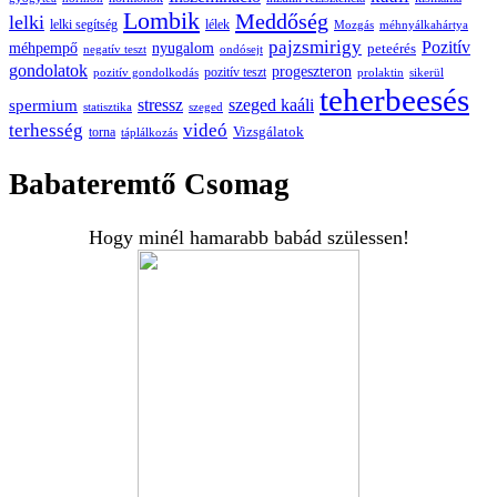
Lombik
Meddőség
lelki
lelki segítség
lélek
Mozgás
méhnyálkahártya
pajzsmirigy
Pozitív
méhpempő
nyugalom
peteérés
negatív teszt
ondósejt
gondolatok
progeszteron
pozitív teszt
pozitív gondolkodás
prolaktin
sikerül
teherbeesés
spermium
stressz
szeged kaáli
statisztika
szeged
terhesség
videó
Vizsgálatok
torna
táplálkozás
Babateremtő Csomag
Hogy minél hamarabb babád szülessen!