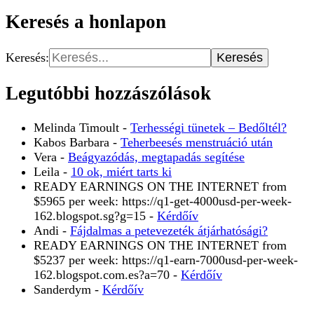
Keresés a honlapon
Keresés:
Legutóbbi hozzászólások
Melinda Timoult
-
Terhességi tünetek – Bedőltél?
Kabos Barbara
-
Teherbeesés menstruáció után
Vera
-
Beágyazódás, megtapadás segítése
Leila
-
10 ok, miért tarts ki
READY EARNINGS ON THE INTERNET from
$5965 per week: https://q1-get-4000usd-per-week-
162.blogspot.sg?g=15
-
Kérdőív
Andi
-
Fájdalmas a petevezeték átjárhatósági?
READY EARNINGS ON THE INTERNET from
$5237 per week: https://q1-earn-7000usd-per-week-
162.blogspot.com.es?a=70
-
Kérdőív
Sanderdym
-
Kérdőív