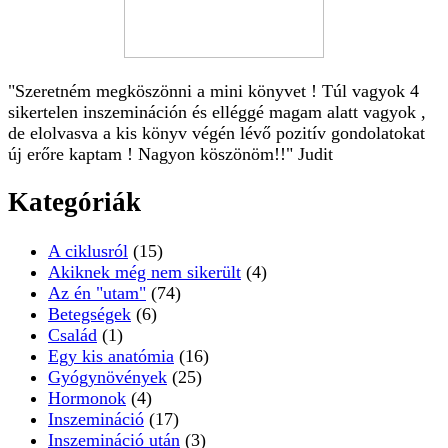
"Szeretném megköszönni a mini könyvet ! Túl vagyok 4
sikertelen inszemináción és elléggé magam alatt vagyok ,
de elolvasva a kis könyv végén lévő pozitív gondolatokat
új erőre kaptam ! Nagyon köszönöm!!" Judit
Kategóriák
A ciklusról
(15)
Akiknek még nem sikerült
(4)
Az én "utam"
(74)
Betegségek
(6)
Család
(1)
Egy kis anatómia
(16)
Gyógynövények
(25)
Hormonok
(4)
Inszemináció
(17)
Inszemináció után
(3)