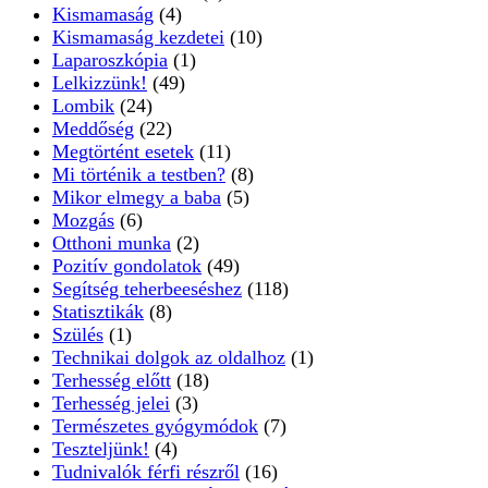
Kismamaság
(4)
Kismamaság kezdetei
(10)
Laparoszkópia
(1)
Lelkizzünk!
(49)
Lombik
(24)
Meddőség
(22)
Megtörtént esetek
(11)
Mi történik a testben?
(8)
Mikor elmegy a baba
(5)
Mozgás
(6)
Otthoni munka
(2)
Pozitív gondolatok
(49)
Segítség teherbeeséshez
(118)
Statisztikák
(8)
Szülés
(1)
Technikai dolgok az oldalhoz
(1)
Terhesség előtt
(18)
Terhesség jelei
(3)
Természetes gyógymódok
(7)
Teszteljünk!
(4)
Tudnivalók férfi részről
(16)