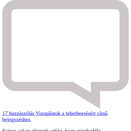
17 hozzászólás
Vizsgálatok a teherbeesésért című
bejegyzéshez
Sajnos sokan eljutunk odáig, hogy mindenféle