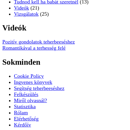
Tudnod kell ha babát szeretnél
(13)
Videók
(21)
Vizsgálatok
(25)
Videók
Pozitív gondolatok teherbeeséshez
Romantikával a terhesség felé
Sokminden
Cookie Policy
Ingyenes könyvek
Segítség teherbeeséshez
Felkészülés
Miről olvasnál?
Statisztika
Rólam
Elérhetőség
Kérdőív