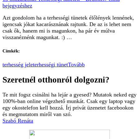
bejegyzéshez
Azt gondolom ha a terhességi tünetek élőlények lennének,
igencsak jókat kacarásznának rajtunk. De az is lehet nem
csak ők, hanem mi is magunkon, ha pár év múlva
visszanéznénk magunkat. :) …
Címkék:
terhesség jele
terhességi tünet
Tovább
Szeretnél otthonról dolgozni?
Te mit fogsz csinálni ha lejár a gyesed? Mutatok neked egy
100%-ban online végezhető munkát. Csak egy laptop vagy
egy okostelefon kell hozzá. Írj privát üzenetet facebookon
és megmutatom miről van szó.
Szabó Renáta