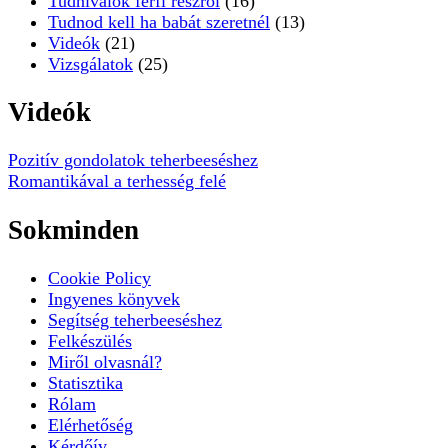
Tudnivalók férfi részről
(16)
Tudnod kell ha babát szeretnél
(13)
Videók
(21)
Vizsgálatok
(25)
Videók
Pozitív gondolatok teherbeeséshez
Romantikával a terhesség felé
Sokminden
Cookie Policy
Ingyenes könyvek
Segítség teherbeeséshez
Felkészülés
Miről olvasnál?
Statisztika
Rólam
Elérhetőség
Kérdőív