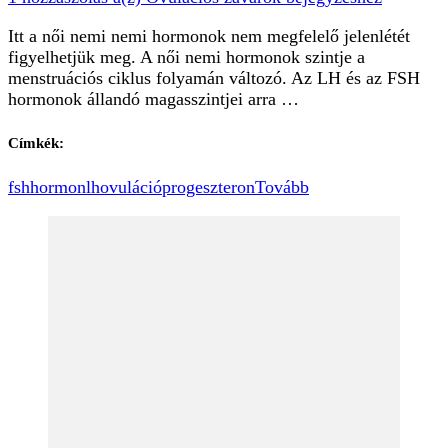
Itt a női nemi nemi hormonok nem megfelelő jelenlétét
figyelhetjük meg. A női nemi hormonok szintje a
menstruációs ciklus folyamán változó. Az LH és az FSH
hormonok állandó magasszintjei arra …
Címkék:
fsh
hormon
lh
ovuláció
progeszteron
Tovább