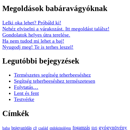
Megoldások babáravágyóknak
Lelki oka lehet? Próbáld ki!
Nehéz elviselni a várakozást. Itt megoldást találsz!
Gondolatok helyes útra terelése.
Ha nem tudod mi lehet a baj!
Nyugodj meg! Te is terhes leszel!
Legutóbbi bejegyzések
Természetes segítség teherbeeséshez
Segítség teherbeeséshez természetesen
Folytatás…
Lent és fent
Testvérke
Címkék
gyógynövény
fogamzás
beágyazódás
baba
c9
család
endokrinológus
férfi