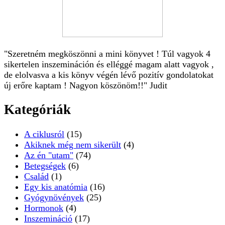
"Szeretném megköszönni a mini könyvet ! Túl vagyok 4
sikertelen inszemináción és elléggé magam alatt vagyok ,
de elolvasva a kis könyv végén lévő pozitív gondolatokat
új erőre kaptam ! Nagyon köszönöm!!" Judit
Kategóriák
A ciklusról
(15)
Akiknek még nem sikerült
(4)
Az én "utam"
(74)
Betegségek
(6)
Család
(1)
Egy kis anatómia
(16)
Gyógynövények
(25)
Hormonok
(4)
Inszemináció
(17)