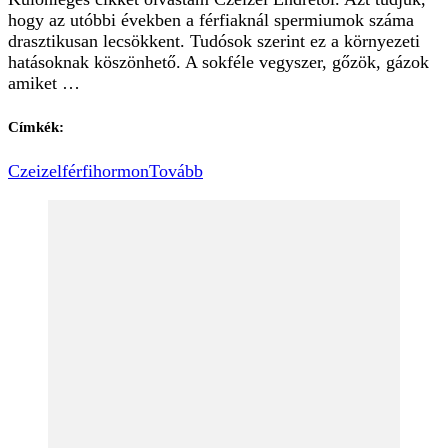
hogy az utóbbi években a férfiaknál spermiumok száma
drasztikusan lecsökkent. Tudósok szerint ez a környezeti
hatásoknak köszönhető. A sokféle vegyszer, gőzök, gázok
amiket …
Címkék:
Czeizel
férfi
hormon
Tovább