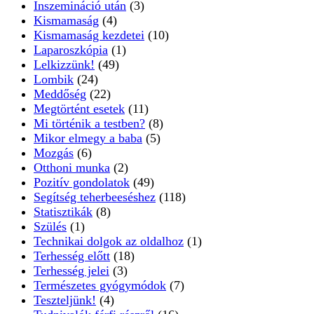
Inszemináció után
(3)
Kismamaság
(4)
Kismamaság kezdetei
(10)
Laparoszkópia
(1)
Lelkizzünk!
(49)
Lombik
(24)
Meddőség
(22)
Megtörtént esetek
(11)
Mi történik a testben?
(8)
Mikor elmegy a baba
(5)
Mozgás
(6)
Otthoni munka
(2)
Pozitív gondolatok
(49)
Segítség teherbeeséshez
(118)
Statisztikák
(8)
Szülés
(1)
Technikai dolgok az oldalhoz
(1)
Terhesség előtt
(18)
Terhesség jelei
(3)
Természetes gyógymódok
(7)
Teszteljünk!
(4)