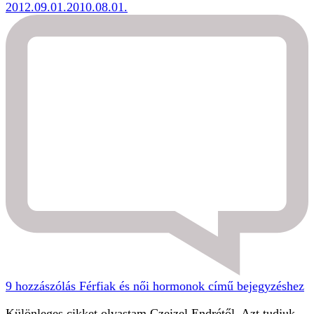
2012.09.01.
2010.08.01.
9 hozzászólás
Férfiak és női hormonok című bejegyzéshez
Különleges cikket olvastam Czeizel Endrétől. Azt tudjuk,