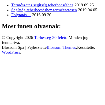
Természetes segítség teherbeeséshez
2019.09.25.
Segítség teherbeeséshez természetesen
2019.04.05.
Folytatás…
2016.09.20.
Most innen olvasnak:
© Copyright 2026
Terhesség 30 felett
. Minden jog
fenntartva.
Blossom Spa | Fejlesztette
Blossom Themes
.Készítette:
WordPress
.
Ez a weboldal sütiket használ. Az Uniós törvények
értelmében kérem, engedélyezze a sütik használatát, vagy
zárja be az oldalt.
További információ...
Elfogadom
Az Uniós törvények értelmében fel kell hívnunk a
figyelmét arra, hogy ez a weboldal ún. "cookie"-kat vagy
"sütiket" használ. A sütik kicsik, teljesen veszélytelen
fájlok, amelyeket a weboldal azért helyez el az Ön