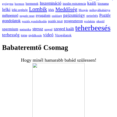
kaáli
Inszemináció
hormonok
inzulin rezisztencia
kismama
gyógytea
hormon
Lombik
Meddőség
lelki
lelki segítség
lélek
Mozgás
méhnyálkahártya
pajzsmirigy
Pozitív
méhpempő
nyugalom
peteérés
negatív teszt
ondósejt
gondolatok
progeszteron
pozitív teszt
pozitív gondolkodás
prolaktin
sikerül
teherbeesés
spermium
stressz
szeged kaáli
statisztika
szeged
terhesség
videó
Vizsgálatok
torna
táplálkozás
Babateremtő Csomag
Hogy minél hamarabb babád szülessen!