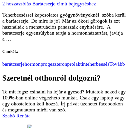
2 hozzászólás
Barátcserje című bejegyzéshez
Teherbeeséssel kapcsolatos gyógynövényeknél szóba kerül
a barátcserje. De mire is jó? Már az ókori görögök is ezt
használták a menstruációs panaszaik enyhítésére. A
barátcserje egyensúlyban tartja a hormonháztartást, javítja
a …
Címkék:
barátcserje
hormon
progeszteron
prolaktin
teherbeesés
Tovább
Szeretnél otthonról dolgozni?
Te mit fogsz csinálni ha lejár a gyesed? Mutatok neked egy
100%-ban online végezhető munkát. Csak egy laptop vagy
egy okostelefon kell hozzá. Írj privát üzenetet facebookon
és megmutatom miről van szó.
Szabó Renáta