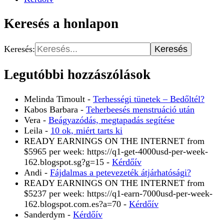
Keresés a honlapon
Keresés:
Legutóbbi hozzászólások
Melinda Timoult
-
Terhességi tünetek – Bedőltél?
Kabos Barbara
-
Teherbeesés menstruáció után
Vera
-
Beágyazódás, megtapadás segítése
Leila
-
10 ok, miért tarts ki
READY EARNINGS ON THE INTERNET from
$5965 per week: https://q1-get-4000usd-per-week-
162.blogspot.sg?g=15
-
Kérdőív
Andi
-
Fájdalmas a petevezeték átjárhatósági?
READY EARNINGS ON THE INTERNET from
$5237 per week: https://q1-earn-7000usd-per-week-
162.blogspot.com.es?a=70
-
Kérdőív
Sanderdym
-
Kérdőív