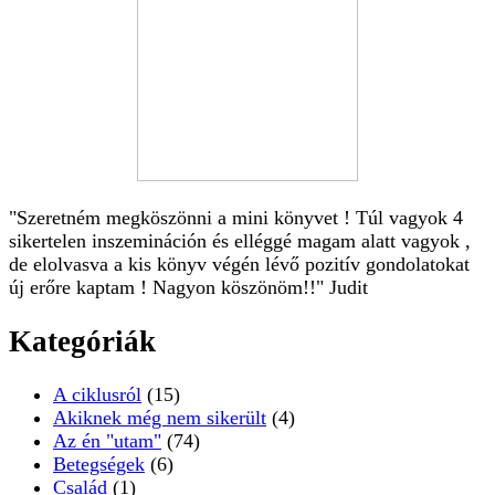
"Szeretném megköszönni a mini könyvet ! Túl vagyok 4
sikertelen inszemináción és elléggé magam alatt vagyok ,
de elolvasva a kis könyv végén lévő pozitív gondolatokat
új erőre kaptam ! Nagyon köszönöm!!" Judit
Kategóriák
A ciklusról
(15)
Akiknek még nem sikerült
(4)
Az én "utam"
(74)
Betegségek
(6)
Család
(1)