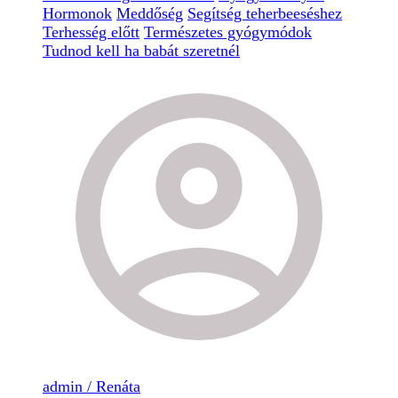
Hormonok
Meddőség
Segítség teherbeeséshez
Terhesség előtt
Természetes gyógymódok
Tudnod kell ha babát szeretnél
admin / Renáta