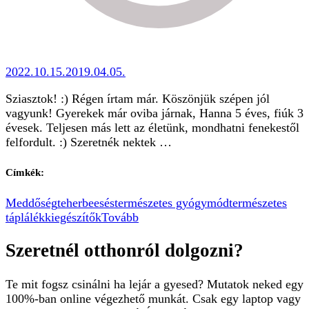
2022.10.15.
2019.04.05.
Sziasztok! :) Régen írtam már. Köszönjük szépen jól
vagyunk! Gyerekek már oviba járnak, Hanna 5 éves, fiúk 3
évesek. Teljesen más lett az életünk, mondhatni fenekestől
felfordult. :) Szeretnék nektek …
Címkék:
Meddőség
teherbeesés
természetes gyógymód
természetes
táplálékkiegészítők
Tovább
Szeretnél otthonról dolgozni?
Te mit fogsz csinálni ha lejár a gyesed? Mutatok neked egy
100%-ban online végezhető munkát. Csak egy laptop vagy