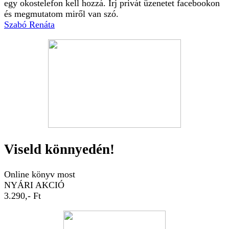
egy okostelefon kell hozzá. Írj privát üzenetet facebookon
és megmutatom miről van szó.
Szabó Renáta
Viseld könnyedén!
Online könyv most
NYÁRI AKCIÓ
3.290,- Ft