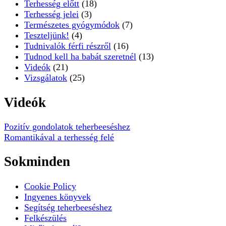
Terhesség előtt
(18)
Terhesség jelei
(3)
Természetes gyógymódok
(7)
Teszteljünk!
(4)
Tudnivalók férfi részről
(16)
Tudnod kell ha babát szeretnél
(13)
Videók
(21)
Vizsgálatok
(25)
Videók
Pozitív gondolatok teherbeeséshez
Romantikával a terhesség felé
Sokminden
Cookie Policy
Ingyenes könyvek
Segítség teherbeeséshez
Felkészülés