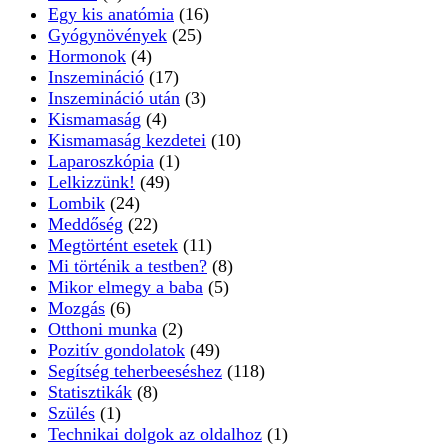
Egy kis anatómia
(16)
Gyógynövények
(25)
Hormonok
(4)
Inszemináció
(17)
Inszemináció után
(3)
Kismamaság
(4)
Kismamaság kezdetei
(10)
Laparoszkópia
(1)
Lelkizzünk!
(49)
Lombik
(24)
Meddőség
(22)
Megtörtént esetek
(11)
Mi történik a testben?
(8)
Mikor elmegy a baba
(5)
Mozgás
(6)
Otthoni munka
(2)
Pozitív gondolatok
(49)
Segítség teherbeeséshez
(118)
Statisztikák
(8)
Szülés
(1)
Technikai dolgok az oldalhoz
(1)