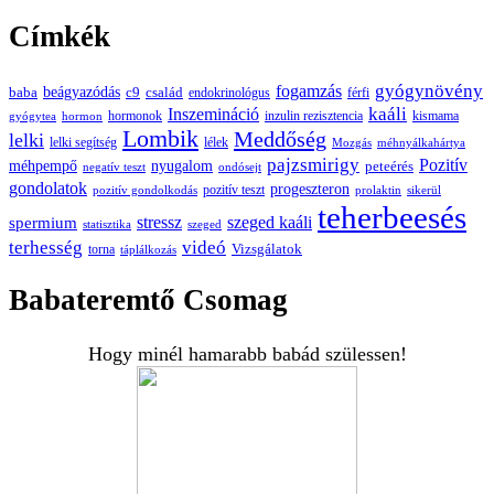
Címkék
gyógynövény
fogamzás
beágyazódás
baba
c9
család
endokrinológus
férfi
kaáli
Inszemináció
hormonok
inzulin rezisztencia
kismama
gyógytea
hormon
Lombik
Meddőség
lelki
lelki segítség
lélek
Mozgás
méhnyálkahártya
pajzsmirigy
Pozitív
méhpempő
nyugalom
peteérés
negatív teszt
ondósejt
gondolatok
progeszteron
pozitív teszt
pozitív gondolkodás
prolaktin
sikerül
teherbeesés
spermium
stressz
szeged kaáli
statisztika
szeged
terhesség
videó
Vizsgálatok
torna
táplálkozás
Babateremtő Csomag
Hogy minél hamarabb babád szülessen!