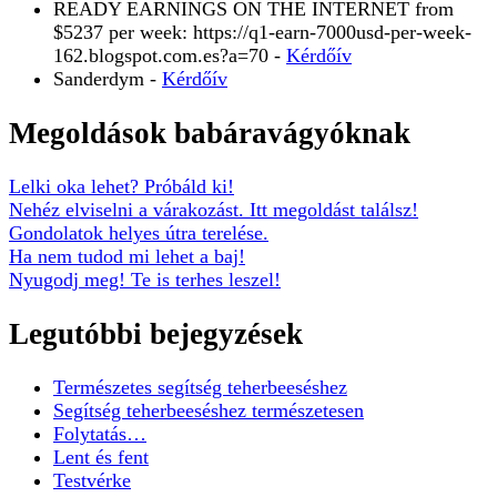
READY EARNINGS ON THE INTERNET from
$5237 per week: https://q1-earn-7000usd-per-week-
162.blogspot.com.es?a=70
-
Kérdőív
Sanderdym
-
Kérdőív
Megoldások babáravágyóknak
Lelki oka lehet? Próbáld ki!
Nehéz elviselni a várakozást. Itt megoldást találsz!
Gondolatok helyes útra terelése.
Ha nem tudod mi lehet a baj!
Nyugodj meg! Te is terhes leszel!
Legutóbbi bejegyzések
Természetes segítség teherbeeséshez
Segítség teherbeeséshez természetesen
Folytatás…
Lent és fent
Testvérke