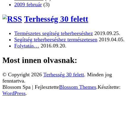
2009 február
(3)
Terhesség 30 felett
Természetes segítség teherbeeséshez
2019.09.25.
Segítség teherbeeséshez természetesen
2019.04.05.
Folytatás…
2016.09.20.
Most innen olvasnak:
© Copyright 2026
Terhesség 30 felett
. Minden jog
fenntartva.
Blossom Spa | Fejlesztette
Blossom Themes
.Készítette:
WordPress
.
Ez a weboldal sütiket használ. Az Uniós törvények
értelmében kérem, engedélyezze a sütik használatát, vagy
zárja be az oldalt.
További információ...
Elfogadom