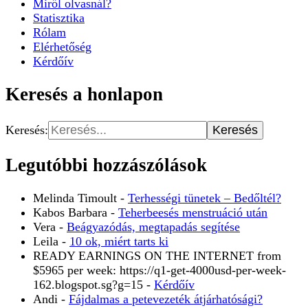
Miről olvasnál?
Statisztika
Rólam
Elérhetőség
Kérdőív
Keresés a honlapon
Keresés:
Legutóbbi hozzászólások
Melinda Timoult
-
Terhességi tünetek – Bedőltél?
Kabos Barbara
-
Teherbeesés menstruáció után
Vera
-
Beágyazódás, megtapadás segítése
Leila
-
10 ok, miért tarts ki
READY EARNINGS ON THE INTERNET from
$5965 per week: https://q1-get-4000usd-per-week-
162.blogspot.sg?g=15
-
Kérdőív
Andi
-
Fájdalmas a petevezeték átjárhatósági?