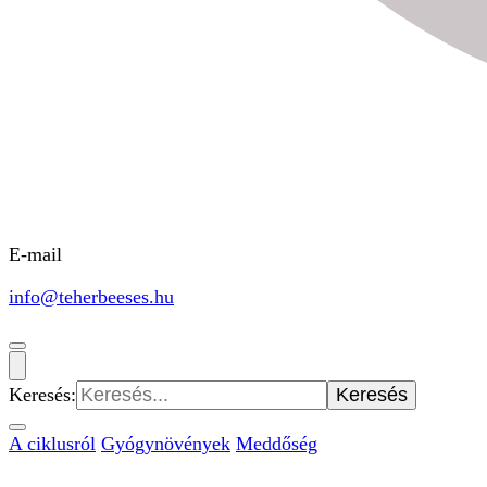
E-mail
info@teherbeeses.hu
Keresés:
A ciklusról
Gyógynövények
Meddőség