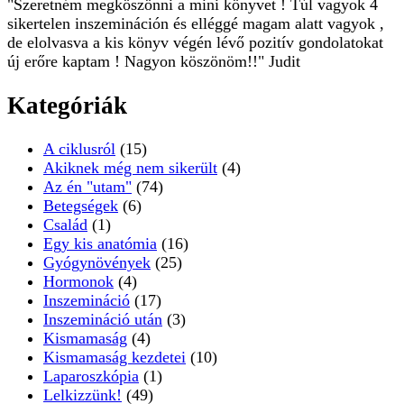
"Szeretném megköszönni a mini könyvet ! Túl vagyok 4
sikertelen inszemináción és elléggé magam alatt vagyok ,
de elolvasva a kis könyv végén lévő pozitív gondolatokat
új erőre kaptam ! Nagyon köszönöm!!" Judit
Kategóriák
A ciklusról
(15)
Akiknek még nem sikerült
(4)
Az én "utam"
(74)
Betegségek
(6)
Család
(1)
Egy kis anatómia
(16)
Gyógynövények
(25)
Hormonok
(4)
Inszemináció
(17)
Inszemináció után
(3)
Kismamaság
(4)
Kismamaság kezdetei
(10)
Laparoszkópia
(1)
Lelkizzünk!
(49)