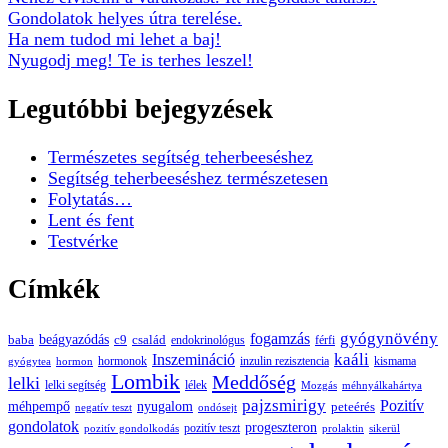
Gondolatok helyes útra terelése.
Ha nem tudod mi lehet a baj!
Nyugodj meg! Te is terhes leszel!
Legutóbbi bejegyzések
Természetes segítség teherbeeséshez
Segítség teherbeeséshez természetesen
Folytatás…
Lent és fent
Testvérke
Címkék
gyógynövény
fogamzás
beágyazódás
baba
c9
család
endokrinológus
férfi
kaáli
Inszemináció
hormonok
inzulin rezisztencia
kismama
gyógytea
hormon
Lombik
Meddőség
lelki
lelki segítség
lélek
Mozgás
méhnyálkahártya
pajzsmirigy
Pozitív
méhpempő
nyugalom
peteérés
negatív teszt
ondósejt
gondolatok
progeszteron
pozitív teszt
pozitív gondolkodás
prolaktin
sikerül