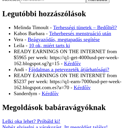
Legutóbbi hozzászólások
Melinda Timoult
-
Terhességi tünetek – Bedőltél?
Kabos Barbara
-
Teherbeesés menstruáció után
Vera
-
Beágyazódás, megtapadás segítése
Leila
-
10 ok, miért tarts ki
READY EARNINGS ON THE INTERNET from
$5965 per week: https://q1-get-4000usd-per-week-
162.blogspot.sg?g=15
-
Kérdőív
Andi
-
Fájdalmas a petevezeték átjárhatósági?
READY EARNINGS ON THE INTERNET from
$5237 per week: https://q1-earn-7000usd-per-week-
162.blogspot.com.es?a=70
-
Kérdőív
Sanderdym
-
Kérdőív
Megoldások babáravágyóknak
Lelki oka lehet? Próbáld ki!
Nehéz elviselni a várakozást. Itt megoldást találsz!