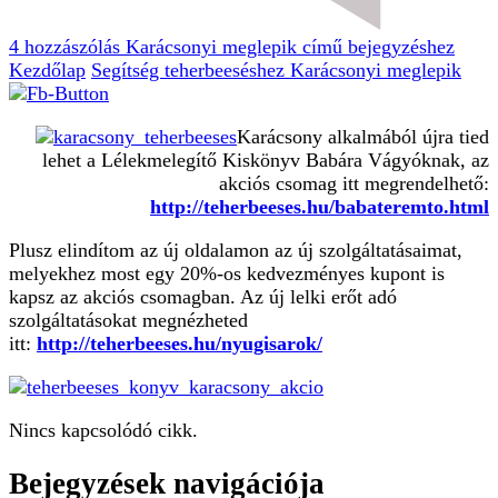
4 hozzászólás
Karácsonyi meglepik című bejegyzéshez
Kezdőlap
Segítség teherbeeséshez
Karácsonyi meglepik
Karácsony alkalmából újra tied
lehet a Lélekmelegítő Kiskönyv Babára Vágyóknak, az
akciós csomag itt megrendelhető:
http://teherbeeses.hu/babateremto.html
Plusz elindítom az új oldalamon az új szolgáltatásaimat,
melyekhez most egy 20%-os kedvezményes kupont is
kapsz az akciós csomagban. Az új lelki erőt adó
szolgáltatásokat megnézheted
itt:
http://teherbeeses.hu/nyugisarok/
Nincs kapcsolódó cikk.
Bejegyzések navigációja