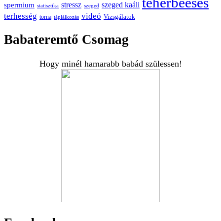
teherbeesés
spermium
stressz
szeged kaáli
statisztika
szeged
terhesség
videó
Vizsgálatok
torna
táplálkozás
Babateremtő Csomag
Hogy minél hamarabb babád szülessen!