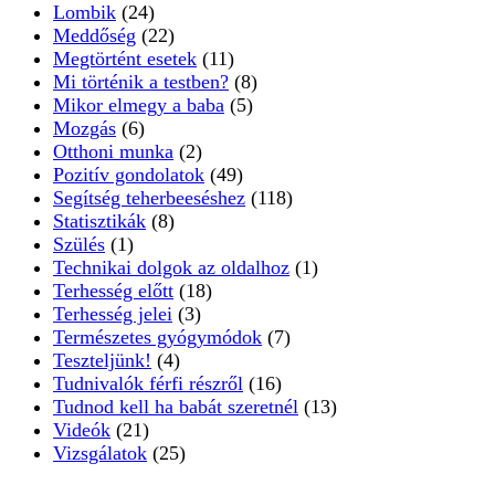
Lombik
(24)
Meddőség
(22)
Megtörtént esetek
(11)
Mi történik a testben?
(8)
Mikor elmegy a baba
(5)
Mozgás
(6)
Otthoni munka
(2)
Pozitív gondolatok
(49)
Segítség teherbeeséshez
(118)
Statisztikák
(8)
Szülés
(1)
Technikai dolgok az oldalhoz
(1)
Terhesség előtt
(18)
Terhesség jelei
(3)
Természetes gyógymódok
(7)
Teszteljünk!
(4)
Tudnivalók férfi részről
(16)
Tudnod kell ha babát szeretnél
(13)
Videók
(21)
Vizsgálatok
(25)