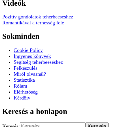
Videók
Pozitív gondolatok teherbeeséshez
Romantikával a terhesség felé
Sokminden
Cookie Policy
Ingyenes könyvek
Segítség teherbeeséshez
Felkészülés
Miről olvasnál?
Statisztika
Rólam
Elérhetőség
Kérdőív
Keresés a honlapon
Keresés: