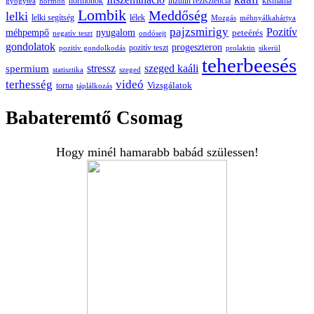
hormonok
inzulin rezisztencia
kismama
gyógytea
hormon
Lombik
Meddőség
lelki
lelki segítség
lélek
Mozgás
méhnyálkahártya
pajzsmirigy
Pozitív
méhpempő
nyugalom
peteérés
negatív teszt
ondósejt
gondolatok
progeszteron
pozitív teszt
pozitív gondolkodás
prolaktin
sikerül
teherbeesés
spermium
stressz
szeged kaáli
statisztika
szeged
terhesség
videó
Vizsgálatok
torna
táplálkozás
Babateremtő Csomag
Hogy minél hamarabb babád szülessen!