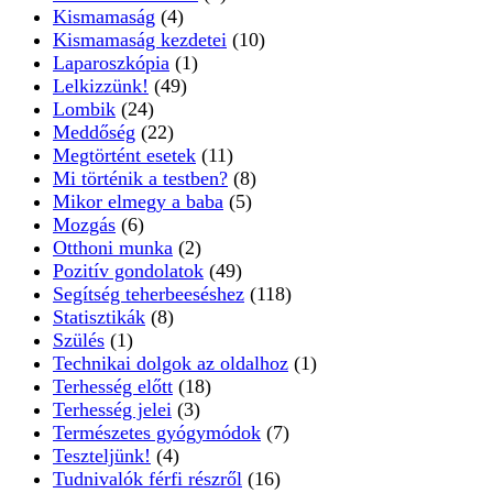
Kismamaság
(4)
Kismamaság kezdetei
(10)
Laparoszkópia
(1)
Lelkizzünk!
(49)
Lombik
(24)
Meddőség
(22)
Megtörtént esetek
(11)
Mi történik a testben?
(8)
Mikor elmegy a baba
(5)
Mozgás
(6)
Otthoni munka
(2)
Pozitív gondolatok
(49)
Segítség teherbeeséshez
(118)
Statisztikák
(8)
Szülés
(1)
Technikai dolgok az oldalhoz
(1)
Terhesség előtt
(18)
Terhesség jelei
(3)
Természetes gyógymódok
(7)
Teszteljünk!
(4)
Tudnivalók férfi részről
(16)