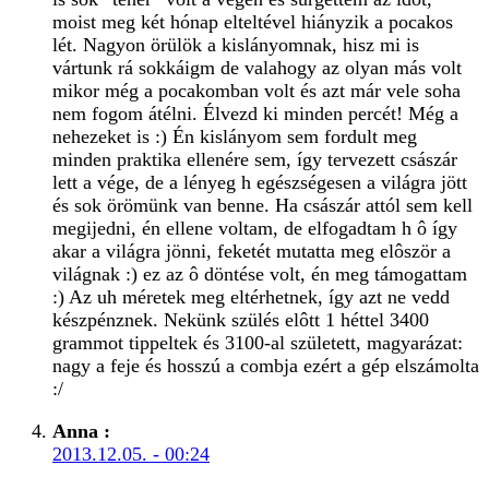
moist meg két hónap elteltével hiányzik a pocakos
lét. Nagyon örülök a kislányomnak, hisz mi is
vártunk rá sokkáigm de valahogy az olyan más volt
mikor még a pocakomban volt és azt már vele soha
nem fogom átélni. Élvezd ki minden percét! Még a
nehezeket is :) Én kislányom sem fordult meg
minden praktika ellenére sem, így tervezett császár
lett a vége, de a lényeg h egészségesen a világra jött
és sok örömünk van benne. Ha császár attól sem kell
megijedni, én ellene voltam, de elfogadtam h ô így
akar a világra jönni, feketét mutatta meg elôször a
világnak :) ez az ô döntése volt, én meg támogattam
:) Az uh méretek meg eltérhetnek, így azt ne vedd
készpénznek. Nekünk szülés elôtt 1 héttel 3400
grammot tippeltek és 3100-al született, magyarázat:
nagy a feje és hosszú a combja ezért a gép elszámolta
:/
Anna
:
2013.12.05. - 00:24