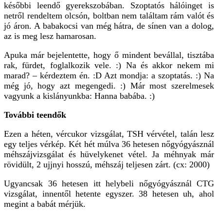
későbbi leendő gyerekszobában. Szoptatós hálóinget is
netről rendeltem olcsón, boltban nem találtam rám valót és
jó áron. A babakocsi van még hátra, de sínen van a dolog,
az is meg lesz hamarosan.
Apuka már bejelentette, hogy ő mindent bevállal, tisztába
rak, fürdet, foglalkozik vele. :) Na és akkor nekem mi
marad? – kérdeztem én. :D Azt mondja: a szoptatás. :) Na
még jó, hogy azt megengedi. :) Már most szerelmesek
vagyunk a kislányunkba: Hanna babába. :)
További teendők
Ezen a héten, vércukor vizsgálat, TSH vérvétel, talán lesz
egy teljes vérkép. Két hét múlva 36 hetesen nőgyógyásznál
méhszájvizsgálat és hüvelykenet vétel. Ja méhnyak már
rövidült, 2 ujjnyi hosszú, méhszáj teljesen zárt. (cx: 2000)
Ugyancsak 36 hetesen itt helybeli nőgyógyásznál CTG
vizsgálat, innentől hetente egyszer. 38 hetesen uh, ahol
megint a babát mérjük.