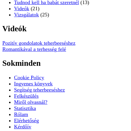
Tudnod kell ha babát szeretnél
(13)
Videók
(21)
Vizsgálatok
(25)
Videók
Pozitív gondolatok teherbeeséshez
Romantikával a terhesség felé
Sokminden
Cookie Policy
Ingyenes könyvek
Segítség teherbeeséshez
Felkészülés
Miről olvasnál?
Statisztika
Rólam
Elérhetőség
Kérdőív