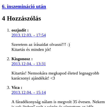
6. inszemináció után
4 Hozzászólás
oszjudit
:
2013.12.03. - 17:54
Szeretem az írásaidat olvasni!!! :)
Kitartás és minden jót!
Kisgonosz
:
2013.12.04. - 13:31
Kitartás! Nemsokára megkapod életed legnagyobb
karácsonyi ajándékát! <3
Vica
:
2013.12.04. - 15:14
A fáradékonyság nálam is megvolt 35 évesen. Nekem
is sok “teher” volt a végén és sürgettem az idôt,