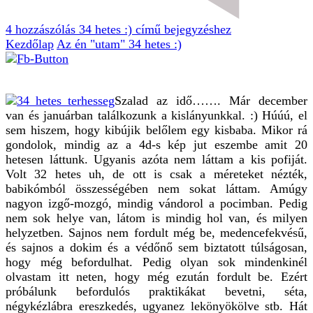
4 hozzászólás
34 hetes :) című bejegyzéshez
Kezdőlap
Az én "utam"
34 hetes :)
Szalad az idő……. Már december
van és januárban találkozunk a kislányunkkal. :) Húúú, el
sem hiszem, hogy kibújik belőlem egy kisbaba. Mikor rá
gondolok, mindig az a 4d-s kép jut eszembe amit 20
hetesen láttunk. Ugyanis azóta nem láttam a kis pofiját.
Volt 32 hetes uh, de ott is csak a méreteket nézték,
babikómból összességében nem sokat láttam. Amúgy
nagyon izgő-mozgó, mindig vándorol a pocimban. Pedig
nem sok helye van, látom is mindig hol van, és milyen
helyzetben. Sajnos nem fordult még be, medencefekvésű,
és sajnos a dokim és a védőnő sem biztatott túlságosan,
hogy még befordulhat. Pedig olyan sok mindenkinél
olvastam itt neten, hogy még ezután fordult be. Ezért
próbálunk befordulós praktikákat bevetni, séta,
négykézlábra ereszkedés, ugyanez lekönyökölve stb. Hát