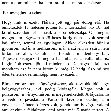
nem tudom mi lesz, ha nem fordul be, marad a császár.
Terhességben a teher
Hogy mik is ezek? Nálam jött egy pár dolog elő. Ha
emlékeztek 16 hetesen jöttem ki a kórházból, kb 18. hét
körül szívódott fel a másik a baba petezsákja. Ott meg is
nyugodtam. Egészen a 28 hetes korig nem is volt semmi
baj, tünet, semmi az égvilágon. Akkor elkezdett fájni a
gyomrom, aztán a mellkasom, már a szívem is szúrt, nem
bírtam se állni, se ülni, se feküdni, mindenhogy fájt.
Teljesen kisugárzott még a hátamba is, a vállaimba is.
Leginkább estére jött ki mindennap. De nagyon fájt, azt
mondtam ezt én nem bírom ki még 12 hétig. Szó mi szó
édes tehernek semmiképp nem nevezném.
Elmentem az itteni nőgyógyászhoz, aki továbbküldött egy
belgyógyászhoz, aki pedig kivizsgált. Magas volt a
pulzusom, a vérnyomásom is megemelkedett. A fájdalomra
a védőnő javaslatára Panadolt kezdtem szedni, ami
egyenesen felmentő érzés volt, gondoltam is végre valami
ami enyhít a fájdalmon, ami azóta már 5 napja tartott. A