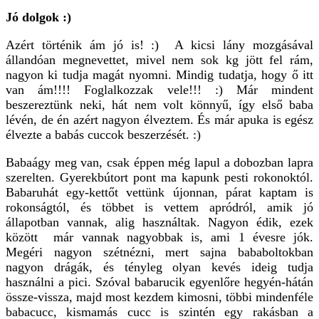
Jó dolgok :)
Azért történik ám jó is! :) A kicsi lány mozgásával
állandóan megnevettet, mivel nem sok kg jött fel rám,
nagyon ki tudja magát nyomni. Mindig tudatja, hogy ő itt
van ám!!!! Foglalkozzak vele!!! :) Már mindent
beszereztünk neki, hát nem volt könnyű, így első baba
lévén, de én azért nagyon élveztem. És már apuka is egész
élvezte a babás cuccok beszerzését. :)
Babaágy meg van, csak éppen még lapul a dobozban lapra
szerelten. Gyerekbútort pont ma kapunk pesti rokonoktól.
Babaruhát egy-kettőt vettünk újonnan, párat kaptam is
rokonságtól, és többet is vettem apródról, amik jó
állapotban vannak, alig használtak. Nagyon édik, ezek
között már vannak nagyobbak is, ami 1 évesre jók.
Megéri nagyon szétnézni, mert sajna bababoltokban
nagyon drágák, és tényleg olyan kevés ideig tudja
használni a pici. Szóval babarucik egyenlőre hegyén-hátán
össze-vissza, majd most kezdem kimosni, többi mindenféle
babacucc, kismamás cucc is szintén egy rakásban a