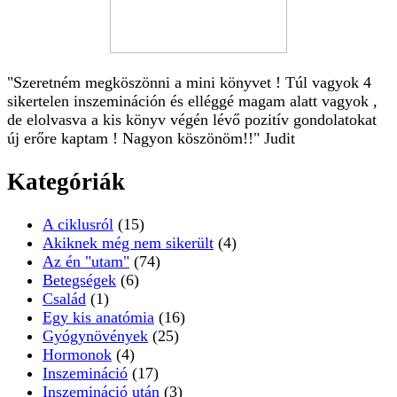
"Szeretném megköszönni a mini könyvet ! Túl vagyok 4
sikertelen inszemináción és elléggé magam alatt vagyok ,
de elolvasva a kis könyv végén lévő pozitív gondolatokat
új erőre kaptam ! Nagyon köszönöm!!" Judit
Kategóriák
A ciklusról
(15)
Akiknek még nem sikerült
(4)
Az én "utam"
(74)
Betegségek
(6)
Család
(1)
Egy kis anatómia
(16)
Gyógynövények
(25)
Hormonok
(4)
Inszemináció
(17)
Inszemináció után
(3)