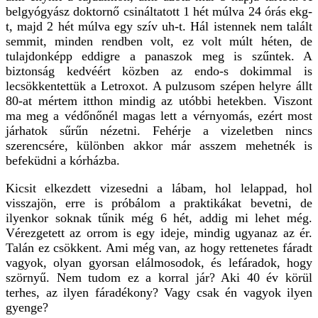
belgyógyász doktornő csináltatott 1 hét múlva 24 órás ekg-
t, majd 2 hét múlva egy szív uh-t. Hál istennek nem talált
semmit, minden rendben volt, ez volt múlt héten, de
tulajdonképp eddigre a panaszok meg is szűntek. A
biztonság kedvéért közben az endo-s dokimmal is
lecsökkentettük a Letroxot. A pulzusom szépen helyre állt
80-at mértem itthon mindig az utóbbi hetekben. Viszont
ma meg a védőnőnél magas lett a vérnyomás, ezért most
járhatok sűrűn nézetni. Fehérje a vizeletben nincs
szerencsére, különben akkor már asszem mehetnék is
befeküdni a kórházba.
Kicsit elkezdett vizesedni a lábam, hol lelappad, hol
visszajön, erre is próbálom a praktikákat bevetni, de
ilyenkor soknak tűnik még 6 hét, addig mi lehet még.
Vérezgetett az orrom is egy ideje, mindig ugyanaz az ér.
Talán ez csökkent. Ami még van, az hogy rettenetes fáradt
vagyok, olyan gyorsan elálmosodok, és lefáradok, hogy
szörnyű. Nem tudom ez a korral jár? Aki 40 év körül
terhes, az ilyen fáradékony? Vagy csak én vagyok ilyen
gyenge?