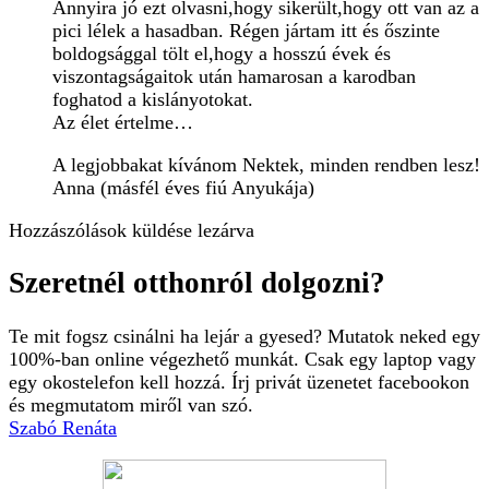
Annyira jó ezt olvasni,hogy sikerült,hogy ott van az a
pici lélek a hasadban. Régen jártam itt és őszinte
boldogsággal tölt el,hogy a hosszú évek és
viszontagságaitok után hamarosan a karodban
foghatod a kislányotokat.
Az élet értelme…
A legjobbakat kívánom Nektek, minden rendben lesz!
Anna (másfél éves fiú Anyukája)
Hozzászólások küldése lezárva
Szeretnél otthonról dolgozni?
Te mit fogsz csinálni ha lejár a gyesed? Mutatok neked egy
100%-ban online végezhető munkát. Csak egy laptop vagy
egy okostelefon kell hozzá. Írj privát üzenetet facebookon
és megmutatom miről van szó.
Szabó Renáta