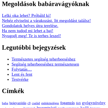
Megoldások babáravágyóknak
Lelki oka lehet? Próbáld ki!
Nehéz elviselni a várakozást. Itt megoldást találsz!
Gondolatok helyes útra terelése.
Ha nem tudod mi lehet a baj!
Nyugodj meg! Te is terhes leszel!
Legutóbbi bejegyzések
Természetes segítség teherbeeséshez
Segítség teherbeeséshez természetesen
Folytatás…
Lent és fent
Testvérke
Címkék
gyógynövény
fogamzás
beágyazódás
baba
c9
család
endokrinológus
férfi
kaáli
Inszemináció