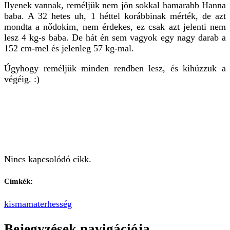
Ilyenek vannak, reméljük nem jön sokkal hamarabb Hanna
baba. A 32 hetes uh, 1 héttel korábbinak mérték, de azt
mondta a nődokim, nem érdekes, ez csak azt jelenti nem
lesz 4 kg-s baba. De hát én sem vagyok egy nagy darab a
152 cm-mel és jelenleg 57 kg-mal.
Úgyhogy reméljük minden rendben lesz, és kihúzzuk a
végéig. :)
Nincs kapcsolódó cikk.
Címkék:
kismama
terhesség
Bejegyzések navigációja