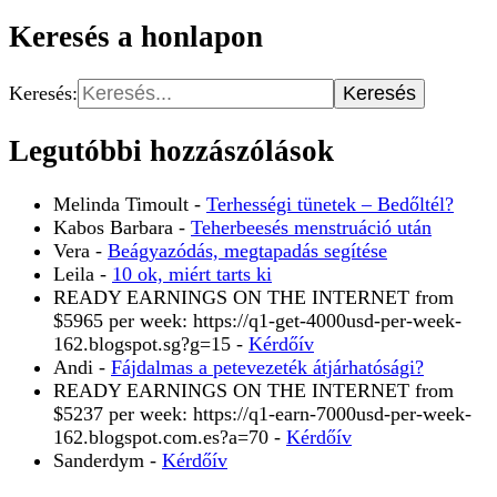
Keresés a honlapon
Keresés:
Legutóbbi hozzászólások
Melinda Timoult
-
Terhességi tünetek – Bedőltél?
Kabos Barbara
-
Teherbeesés menstruáció után
Vera
-
Beágyazódás, megtapadás segítése
Leila
-
10 ok, miért tarts ki
READY EARNINGS ON THE INTERNET from
$5965 per week: https://q1-get-4000usd-per-week-
162.blogspot.sg?g=15
-
Kérdőív
Andi
-
Fájdalmas a petevezeték átjárhatósági?
READY EARNINGS ON THE INTERNET from
$5237 per week: https://q1-earn-7000usd-per-week-
162.blogspot.com.es?a=70
-
Kérdőív
Sanderdym
-
Kérdőív