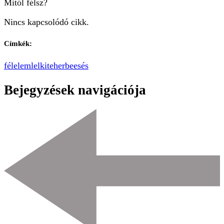
Mitől félsz?
Nincs kapcsolódó cikk.
Címkék:
félelem
lelki
teherbeesés
Bejegyzések navigációja