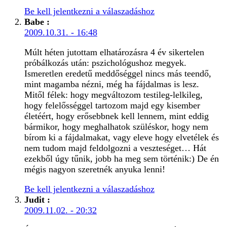
Be kell jelentkezni a válaszadáshoz
Babe
:
2009.10.31. - 16:48
Múlt héten jutottam elhatározásra 4 év sikertelen
próbálkozás után: pszichológushoz megyek.
Ismeretlen eredetű meddőséggel nincs más teendő,
mint magamba nézni, még ha fájdalmas is lesz.
Mitől félek: hogy megváltozom testileg-lelkileg,
hogy felelősséggel tartozom majd egy kisember
életéért, hogy erősebbnek kell lennem, mint eddig
bármikor, hogy meghalhatok szüléskor, hogy nem
bírom ki a fájdalmakat, vagy eleve hogy elvetélek és
nem tudom majd feldolgozni a veszteséget… Hát
ezekből úgy tűnik, jobb ha meg sem történik:) De én
mégis nagyon szeretnék anyuka lenni!
Be kell jelentkezni a válaszadáshoz
Judit
:
2009.11.02. - 20:32