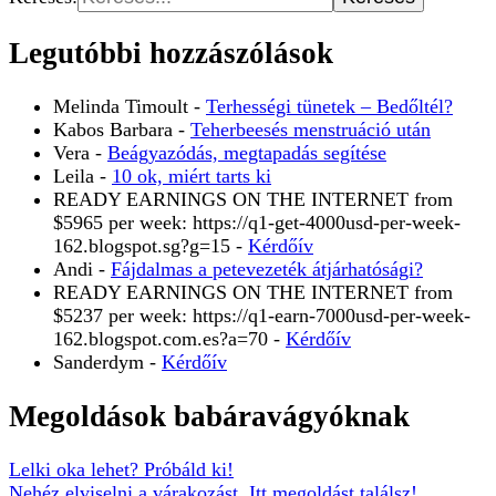
Legutóbbi hozzászólások
Melinda Timoult
-
Terhességi tünetek – Bedőltél?
Kabos Barbara
-
Teherbeesés menstruáció után
Vera
-
Beágyazódás, megtapadás segítése
Leila
-
10 ok, miért tarts ki
READY EARNINGS ON THE INTERNET from
$5965 per week: https://q1-get-4000usd-per-week-
162.blogspot.sg?g=15
-
Kérdőív
Andi
-
Fájdalmas a petevezeték átjárhatósági?
READY EARNINGS ON THE INTERNET from
$5237 per week: https://q1-earn-7000usd-per-week-
162.blogspot.com.es?a=70
-
Kérdőív
Sanderdym
-
Kérdőív
Megoldások babáravágyóknak
Lelki oka lehet? Próbáld ki!
Nehéz elviselni a várakozást. Itt megoldást találsz!