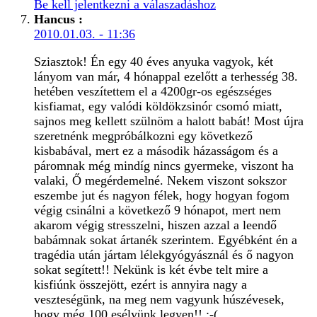
Be kell jelentkezni a válaszadáshoz
Hancus
:
2010.01.03. - 11:36
Sziasztok! Én egy 40 éves anyuka vagyok, két
lányom van már, 4 hónappal ezelőtt a terhesség 38.
hetében veszítettem el a 4200gr-os egészséges
kisfiamat, egy valódi köldökzsinór csomó miatt,
sajnos meg kellett szülnöm a halott babát! Most újra
szeretnénk megpróbálkozni egy következő
kisbabával, mert ez a második házasságom és a
páromnak még mindíg nincs gyermeke, viszont ha
valaki, Ő megérdemelné. Nekem viszont sokszor
eszembe jut és nagyon félek, hogy hogyan fogom
végig csinálni a következő 9 hónapot, mert nem
akarom végig stresszelni, hiszen azzal a leendő
babámnak sokat ártanék szerintem. Egyébként én a
tragédia után jártam lélekgyógyásznál és ő nagyon
sokat segített!! Nekünk is két évbe telt mire a
kisfiúnk összejött, ezért is annyira nagy a
veszteségünk, na meg nem vagyunk húszévesek,
hogy még 100 esélyünk legyen!! :-(