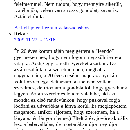
félelmemmel. Nem tudom, hogy mennyire sikerült,
…néha jön, velem van a rossz gondolat, zavar is.
Aztán eltűnik.
Be kell jelentkezni a válaszadáshoz
Réka
:
2009.11.22. - 12:16
Én 20 éves korom táján megígértem a “leendő”
gyermekemnek, hogy nem fogom megszülni erre a
világra. Addig egy rahedli gyereket akartam. De
aztán csalódtam a szerelmemben, meghalt a
nagymamám, a 20 éves öcsém, majd az anyukám…
Volt közben egy élettársam, akibe nem voltam
szerelmes, de irtóztam a gondolattól, hogy gyerekünk
legyen. Aztán szerelmes lettem valakibe, aki azt
mondta az első randevúnkon, hogy puskával fogja
lődözni az udvarlókat a lánya körül. És meglepődtem
magamon, amikor rájöttem, hogy szeretném, ha a
lánya az én lányom lenne:) Eltelt 2 év, jövőre aktuális
lesz a babavállalás, de mostanában újra meg újra