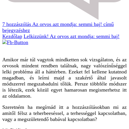
7 hozzászólás
Az orvos azt mondja: semmi baj! című
bejegyzéshez
Kezdőlap
Lelkizzünk!
Az orvos azt mondja: semmi baj!
Amikor már túl vagytok mindketten sok vizsgálaton, és az
orvosok mindent rendben találnak, nagy valószínűséggel
lelki probléma áll a háttérben. Ezeket fel kellene kutatnod
magadban, és leírni majd a szakértő által javasolt
módszerrel megszabadulni tőlük.
Persze többféle módszer
is létezik, ezek közül egyet hamarosan megismerhetsz itt
az oldalamon.
Szeretném ha megírnád itt a hozzászólásokban mi az
amitől félsz a teherbeeséssel, a terhességgel kapcsolatban,
vagy a megszületendő babával kapcsolatban?