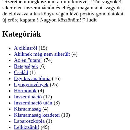
"Szeretném megköszönni a mini könyvet ! Túl vagyok 4
sikertelen inszemináción és elléggé magam alatt vagyok ,
de elolvasva a kis könyv végén lévő pozitív gondolatokat
új erőre kaptam ! Nagyon köszönöm!!" Judit
Kategóriák
A ciklusról
(15)
Akiknek még nem sikerült
(4)
Az én "utam"
(74)
Betegségek
(6)
Család
(1)
Egy kis anatómia
(16)
Gyógynövények
(25)
Hormonok
(4)
Inszemináció
(17)
Inszemináció után
(3)
Kismamaság
(4)
Kismamaság kezdetei
(10)
Laparoszkópia
(1)
Lelkizzünk!
(49)