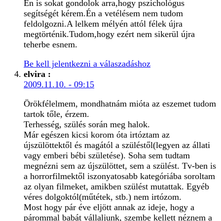
Én is sokat gondolok arra,hogy pszichológus
segítségét kérem.Én a vetélésem nem tudom
feldolgozni.A lelkem mélyén attól félek újra
megtörténik.Tudom,hogy ezért nem sikerül újra
teherbe esnem.
Be kell jelentkezni a válaszadáshoz
elvira
:
2009.11.10. - 09:15
Örökfélelmem, mondhatnám mióta az eszemet tudom
tartok tőle, érzem.
Terhesség, szülés során meg halok.
Már egészen kicsi korom óta irtóztam az
újszülöttektől és magától a szüléstől(legyen az állati
vagy emberi bébi születése). Soha sem tudtam
megnézni sem az újszülöttet, sem a szülést. Tv-ben is
a horrorfilmektől iszonyatosabb kategóriába soroltam
az olyan filmeket, amikben szülést mutattak. Egyéb
véres dolgoktól(műtétek, stb.) nem irtózom.
Most hogy pár éve eljött annak az ideje, hogy a
párommal babát vállaljunk, szembe kellett néznem a