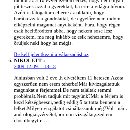
rámtör az a 10 évvel ezelőtti érzés, hogy nem olyan
jót teszek azzal a gyerekkel, ha erre a világra hívom.
Azért is látogattam el erre az oldalra, hogy
barátkozzak a gondolattal, de egyelőre nem tudom
elképzelni magamat anyukaként. Fura, hogy régen
csak beeltörődtem abba, hogy nekem sose lesz
gyerekem, ma meg inkább az esik nehezemre, hogy
örüljek neki hogy ha mégis.
Be kell jelentkezni a válaszadáshoz
NIKOLETT
:
2009.12.09. - 18:13
Júniusban volt 2 éve ,h elvetéltem 11 hetesen.Azóta
egyszerűen nem esem teherbe!Már kivizsgáltattuk
magunkat a férjemmel.De nem találtak semmi
problémát.Nem tudjuk mit tegyünk?Már a férjem is
kezd kétségbeesni,pedig eddig ő tartotta bennem a
lelket.Milyen vizgálatot csináltassunk még?Volt már :
andrologiai,vérvétel,hormon vizsgálat,szedtem
clostilbegyt-et…