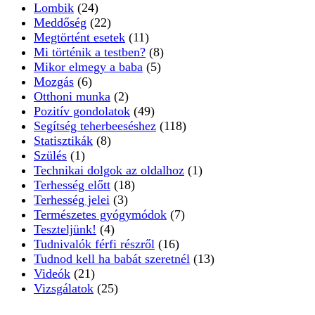
Lombik
(24)
Meddőség
(22)
Megtörtént esetek
(11)
Mi történik a testben?
(8)
Mikor elmegy a baba
(5)
Mozgás
(6)
Otthoni munka
(2)
Pozitív gondolatok
(49)
Segítség teherbeeséshez
(118)
Statisztikák
(8)
Szülés
(1)
Technikai dolgok az oldalhoz
(1)
Terhesség előtt
(18)
Terhesség jelei
(3)
Természetes gyógymódok
(7)
Teszteljünk!
(4)
Tudnivalók férfi részről
(16)
Tudnod kell ha babát szeretnél
(13)
Videók
(21)
Vizsgálatok
(25)