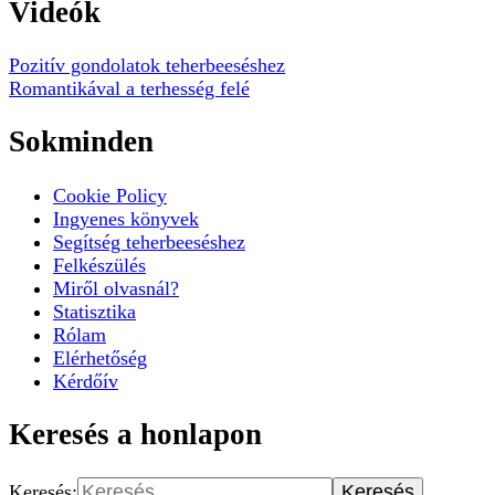
Videók
Pozitív gondolatok teherbeeséshez
Romantikával a terhesség felé
Sokminden
Cookie Policy
Ingyenes könyvek
Segítség teherbeeséshez
Felkészülés
Miről olvasnál?
Statisztika
Rólam
Elérhetőség
Kérdőív
Keresés a honlapon
Keresés: