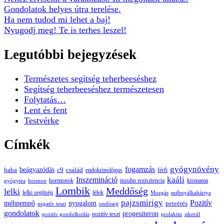
Gondolatok helyes útra terelése.
Ha nem tudod mi lehet a baj!
Nyugodj meg! Te is terhes leszel!
Legutóbbi bejegyzések
Természetes segítség teherbeeséshez
Segítség teherbeeséshez természetesen
Folytatás…
Lent és fent
Testvérke
Címkék
gyógynövény
fogamzás
beágyazódás
baba
c9
család
endokrinológus
férfi
kaáli
Inszemináció
hormonok
inzulin rezisztencia
kismama
gyógytea
hormon
Lombik
Meddőség
lelki
lelki segítség
lélek
Mozgás
méhnyálkahártya
pajzsmirigy
Pozitív
méhpempő
nyugalom
peteérés
negatív teszt
ondósejt
gondolatok
progeszteron
pozitív teszt
pozitív gondolkodás
prolaktin
sikerül