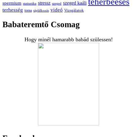
teherbeesés
spermium
stressz
szeged kaáli
statisztika
szeged
terhesség
videó
Vizsgálatok
torna
táplálkozás
Babateremtő Csomag
Hogy minél hamarabb babád szülessen!