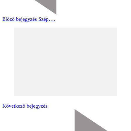
Előző bejegyzés
Szép….
Következő bejegyzés