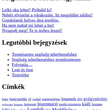
Lelki oka lehet? Próbáld ki!
Nehéz elviselni a várakozást. Itt megoldást találsz!
Gondolatok helyes útra terelése.
Ha nem tudod mi lehet a baj!
Nyugodj meg! Te is terhes leszel!
Legutóbbi bejegyzések
Természetes segítség teherbeeséshez
Segítség teherbeeséshez természetesen
Folytatás…
Lent és fent
Testvérke
Címkék
gyógynövény
fogamzás
beágyazódás
baba
c9
család
endokrinológus
férfi
kaáli
Inszemináció
hormonok
inzulin rezisztencia
kismama
gyógytea
hormon
Lombik
Meddőség
lelki