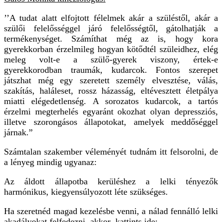
’’A tudat alatt elfojtott félelmek akár a szüléstől, akár a
szülői felelősséggel járó felelősségtől, gátolhatják a
termékenységet. Számíthat még az is, hogy kora
gyerekkorban érzelmileg hogyan kötődtél szüleidhez, elég
meleg volt-e a szülő-gyerek viszony, értek-e
gyerekkorodban traumák, kudarcok. Fontos szerepet
játszhat még egy szeretett személy elvesztése, válás,
szakítás, haláleset, rossz házasság, eltévesztett életpálya
miatti elégedetlenség. A sorozatos kudarcok, a tartós
érzelmi megterhelés egyaránt okozhat olyan depressziós,
illetve szorongásos állapotokat, amelyek meddőséggel
járnak.”
Számtalan szakember véleményét tudnám itt felsorolni, de
a lényeg mindig ugyanaz:
Az áldott állapotba kerüléshez a lelki tényezők
harmónikus, kiegyensúlyozott léte szükséges.
Ha szeretnéd magad kezelésbe venni, a nálad fennálló lelki
akadályokat felfedezni, akkor kattints ide: