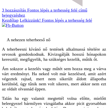
3 hozzászólás
Fontos lépés a terhesség felé című
bejegyzéshez
Kezdőlap
Lelkizzünk!
Fontos lépés a terhesség felé
A nehezen teherbeeső nő
A teherbeesni kívánó nő testének alkalmassá tételére az
orvosok gondoskodnak. Kivizsgálják hosszú hónapokon
keresztül, megfigyelik, ha szükséges kezelik, műtik őt.
Ám sokszor a kezelés vagy műtét sem hozza meg a várva
várt eredményt. Ha neked volt már kezelésed, amit azért
végeztek rajtad, mert nem sikerült áldott állapotba
kerülnöd, úgy tűnik nem volt sikeres, mert akkor nem ezt
az oldalt olvasnád éppen.
Talán ha egy valamit megtettél volna előtte, mielőtt
beleegyezel bármilyen vizsgálatba akkor picit gyorsabban