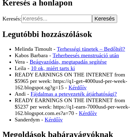
Keresés a honlapon
Keresés:
Legutóbbi hozzászólások
Melinda Timoult
-
Terhességi tünetek – Bedőltél?
Kabos Barbara
-
Teherbeesés menstruáció után
Vera
-
Beágyazódás, megtapadás segítése
Leila
-
10 ok, miért tarts ki
READY EARNINGS ON THE INTERNET from
$5965 per week: https://q1-get-4000usd-per-week-
162.blogspot.sg?g=15
-
Kérdőív
Andi
-
Fájdalmas a petevezeték átjárhatósági?
READY EARNINGS ON THE INTERNET from
$5237 per week: https://q1-earn-7000usd-per-week-
162.blogspot.com.es?a=70
-
Kérdőív
Sanderdym
-
Kérdőív
Megoldások babáravágyóknak