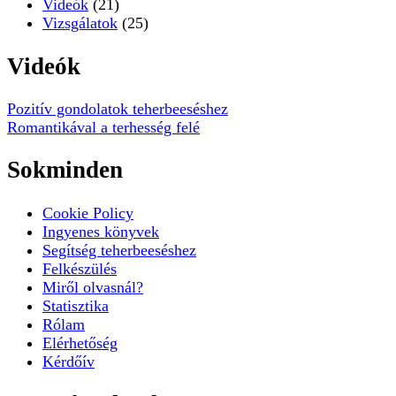
Videók
(21)
Vizsgálatok
(25)
Videók
Pozitív gondolatok teherbeeséshez
Romantikával a terhesség felé
Sokminden
Cookie Policy
Ingyenes könyvek
Segítség teherbeeséshez
Felkészülés
Miről olvasnál?
Statisztika
Rólam
Elérhetőség
Kérdőív