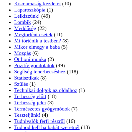
Kismamaság kezdetei
(10)
Laparoszkópia
(1)
Lelkizzünk!
(49)
Lombik
(24)
Meddőség
(22)
Megtörtént esetek
(11)
Mi történik a testben?
(8)
Mikor elmegy a baba
(5)
Mozgás
(6)
Otthoni munka
(2)
Pozitív gondolatok
(49)
Segítség teherbeeséshez
(118)
Statisztikák
(8)
Szülés
(1)
Technikai dolgok az oldalhoz
(1)
Terhesség előtt
(18)
Terhesség jelei
(3)
Természetes gyógymódok
(7)
Teszteljünk!
(4)
Tudnivalók férfi részről
(16)
Tudnod kell ha babát szeretnél
(13)