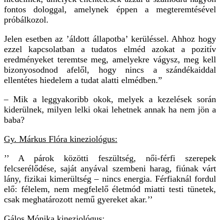
fontos dologgal, amelynek éppen a megteremtésével
próbálkozol.
Jelen esetben az ’áldott állapotba’ kerüléssel. Ahhoz hogy
ezzel kapcsolatban a tudatos elméd azokat a pozitív
eredményeket teremtse meg, amelyekre vágysz, meg kell
bizonyosodnod afelől, hogy nincs a szándékaiddal
ellentétes hiedelem a tudat alatti elmédben.”
– Mik a leggyakoribb okok, melyek a kezelések során
kiderülnek, milyen lelki okai lehetnek annak ha nem jön a
baba?
Gy. Márkus Flóra kineziológus:
’’ A párok közötti feszültség, női-férfi szerepek
felcserélődése, saját anyával szembeni harag, fiúnak várt
lány, fizikai kimerültség – nincs energia. Férfiaknál fordul
elő: félelem, nem megfelelő életmód miatti testi tünetek,
csak meghatározott nemű gyereket akar.’’
Gálos Mónika kineziológus: