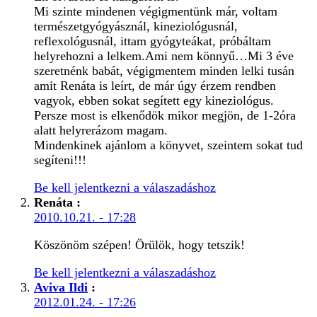
Mi szinte mindenen végigmentünk már, voltam
természetgyógyásznál, kineziológusnál,
reflexológusnál, ittam gyógyteákat, próbáltam
helyrehozni a lelkem.Ami nem könnyű…Mi 3 éve
szeretnénk babát, végigmentem minden lelki tusán
amit Renáta is leírt, de már úgy érzem rendben
vagyok, ebben sokat segített egy kineziológus.
Persze most is elkenődök mikor megjön, de 1-2óra
alatt helyrerázom magam.
Mindenkinek ajánlom a könyvet, szeintem sokat tud
segíteni!!!
Be kell jelentkezni a válaszadáshoz
Renáta
:
2010.10.21. - 17:28
Köszönöm szépen! Örülök, hogy tetszik!
Be kell jelentkezni a válaszadáshoz
Aviva Ildi
:
2012.01.24. - 17:26