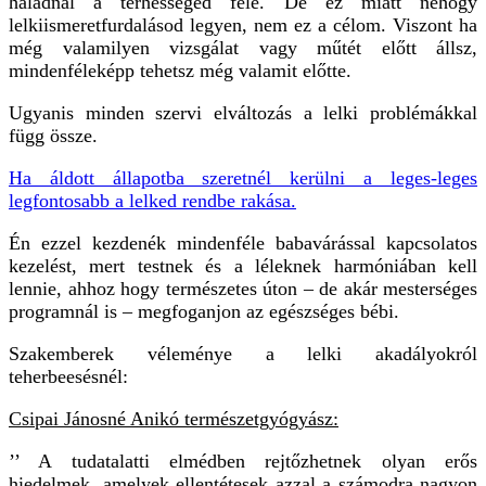
haladnál a terhességed felé.
De ez miatt nehogy
lelkiismeretfurdalásod legyen, nem ez a célom. Viszont ha
még valamilyen vizsgálat vagy műtét előtt állsz,
mindenféleképp tehetsz még valamit előtte.
Ugyanis minden szervi elváltozás a lelki problémákkal
függ össze.
Ha áldott állapotba szeretnél kerülni a leges-leges
legfontosabb a lelked rendbe rakása.
Én ezzel kezdenék mindenféle babavárással kapcsolatos
kezelést, mert testnek és a léleknek harmóniában kell
lennie, ahhoz hogy természetes úton – de akár mesterséges
programnál is – megfoganjon az egészséges bébi.
Szakemberek véleménye a lelki akadályokról
teherbeesésnél:
Csipai Jánosné Anikó természetgyógyász:
’’ A tudatalatti elmédben rejtőzhetnek olyan erős
hiedelmek, amelyek ellentétesek azzal a számodra nagyon