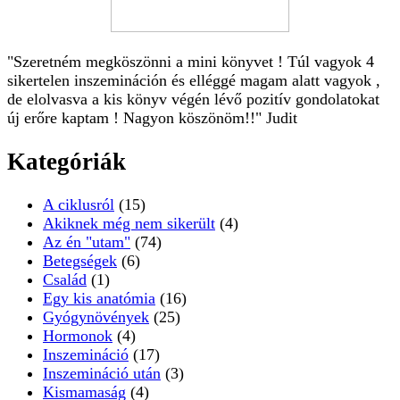
"Szeretném megköszönni a mini könyvet ! Túl vagyok 4
sikertelen inszemináción és elléggé magam alatt vagyok ,
de elolvasva a kis könyv végén lévő pozitív gondolatokat
új erőre kaptam ! Nagyon köszönöm!!" Judit
Kategóriák
A ciklusról
(15)
Akiknek még nem sikerült
(4)
Az én "utam"
(74)
Betegségek
(6)
Család
(1)
Egy kis anatómia
(16)
Gyógynövények
(25)
Hormonok
(4)
Inszemináció
(17)
Inszemináció után
(3)
Kismamaság
(4)