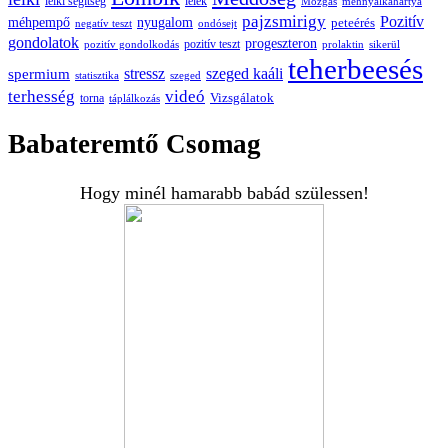
lelki segítség
lélek
Mozgás
méhnyálkahártya
pajzsmirigy
Pozitív
méhpempő
nyugalom
peteérés
negatív teszt
ondósejt
gondolatok
progeszteron
pozitív teszt
pozitív gondolkodás
prolaktin
sikerül
teherbeesés
spermium
stressz
szeged kaáli
statisztika
szeged
terhesség
videó
Vizsgálatok
torna
táplálkozás
Babateremtő Csomag
Hogy minél hamarabb babád szülessen!