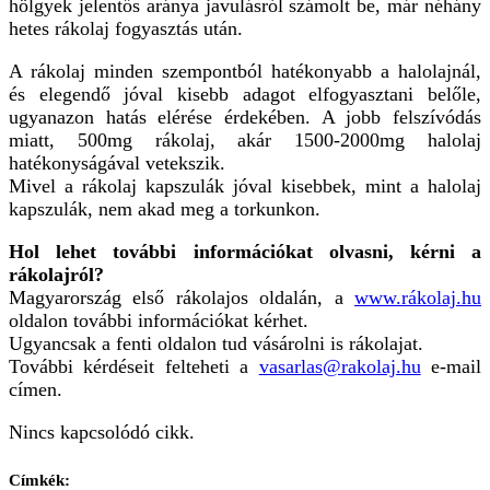
hölgyek jelentős aránya javulásról számolt be, már néhány
hetes rákolaj fogyasztás után.
A rákolaj minden szempontból hatékonyabb a halolajnál,
és elegendő jóval kisebb adagot elfogyasztani belőle,
ugyanazon hatás elérése érdekében. A jobb felszívódás
miatt, 500mg rákolaj, akár 1500-2000mg halolaj
hatékonyságával vetekszik.
Mivel a rákolaj kapszulák jóval kisebbek, mint a halolaj
kapszulák, nem akad meg a torkunkon.
Hol lehet további információkat olvasni, kérni a
rákolajról?
Magyarország első rákolajos oldalán, a
www.rákolaj.hu
oldalon további információkat kérhet.
Ugyancsak a fenti oldalon tud vásárolni is rákolajat.
További kérdéseit felteheti a
vasarlas@rakolaj.hu
e-mail
címen.
Nincs kapcsolódó cikk.
Címkék: