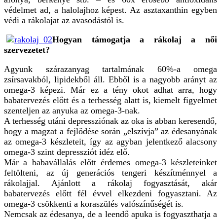
védelmet ad, a halolajhoz képest. Az asztaxanthin egyben
védi a rákolajat az avasodástól is.
Hogyan támogatja a rákolaj a női
szervezetet?
Agyunk szárazanyag tartalmának 60%-a omega
zsírsavakból, lipidekből áll. Ebből is a nagyobb arányt az
omega-3 képezi. Már ez a tény okot adhat arra, hogy
babatervezés előtt és a terhesség alatt is, kiemelt figyelmet
szenteljen az anyuka az omega-3-nak.
A terhesség utáni depressziónak az oka is abban keresendő,
hogy a magzat a fejlődése során „elszívja” az édesanyának
az omega-3 készleteit, így az agyban jelentkező alacsony
omega-3 szint depressziót idéz elő.
Már a babavállalás előtt érdemes omega-3 készleteinket
feltölteni, az új generációs tengeri készítménnyel a
rákolajjal. Ajánlott a rákolaj fogyasztását, akár
babatervezés előtt fél évvel elkezdeni fogyasztani. Az
omega-3 csökkenti a koraszülés valószínűségét is.
Nemcsak az édesanya, de a leendő apuka is fogyaszthatja a