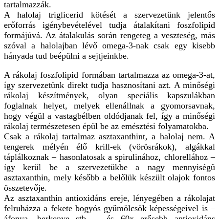
tartalmazzák.
A halolaj triglicerid kötését a szervezetünk jelentős
erőforrás igénybevételével tudja átalakítani foszfolipid
formájúvá. Az átalakulás során rengeteg a veszteség, más
szóval a halolajban lévő omega-3-nak csak egy kisebb
hányada tud beépülni a sejtjeinkbe.
A rákolaj foszfolipid formában tartalmazza az omega-3-at,
így szervezetünk direkt tudja hasznosítani azt. A minőségi
rákolaj készítmények, olyan speciális kapszulákban
foglalnak helyet, melyek ellenállnak a gyomorsavnak,
hogy végül a vastagbélben oldódjanak fel, így a minőségi
rákolaj természetesen épül be az emésztési folyamatokba.
Csak a rákolaj tartalmaz asztaxanthint, a halolaj nem. A
tengerek mélyén élő krill-ek (vörösrákok), algákkal
táplálkoznak – hasonlatosak a spirulinához, chlorellához –
így kerül be a szervezetükbe a nagy mennyiségű
asztaxanthin, mely később a belőlük készült olajok fontos
összetevője.
Az asztaxanthin antioxidáns ereje, lényegében a rákolajat
felruházza a fekete bogyós gyűmölcsök képességeivel is –
áfonya, berkenye stb. – és 60x erősebb antioxidáns