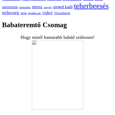
teherbeesés
spermium
stressz
szeged kaáli
statisztika
szeged
terhesség
videó
Vizsgálatok
torna
táplálkozás
Babateremtő Csomag
Hogy minél hamarabb babád szülessen!