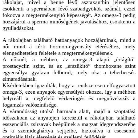
rákolajat, mivel a benne lévő asztaxanthin jelentősen
csökkenti a spermában lévő szabadgyökök számát, ezzel
fokozva a megtermékenyítő képességét. Az omega-3 pedig
hozzájárul a sperma minőségének javulásához, csökkenti a
gyulladásokat.
A rákolajban található hatóanyagok hozzájárulnak, mind a
női mind a férfi hormon-egyensúly eléréséhez, mely
elengedhetetlen feltétele a megtermékenyülésnek.
A nőknél, a méhben, az omega-3 alapú „értágító”
prostacyclin szint, és az „érszűkítő” thomboxane szint
egyensúlya gyakran felborul, mely oka a teherbeesés
elmaradásának.
Kísérletekben igazolták, hogy a rendszeresen elfogyasztott
omega-3, ezen anyagok egyensúlyát okozza, így a méhben
helyreáll a megfelelő vérkeringés és megnövekszik a
fogamzás valószínűsége.
A várandósság utolsó harmada alatt, majd a szoptatási
időszakban az anyatejen keresztül a rákolajban található
esszenciális zsírsavak beépülnek a magzat idegrendszerébe
és a szemideghártya sejtjeibe, biztosítva a csecsemő
optimális látás élességét és szellemi fejlődését.