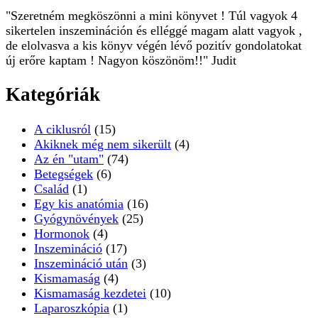
"Szeretném megköszönni a mini könyvet ! Túl vagyok 4
sikertelen inszemináción és elléggé magam alatt vagyok ,
de elolvasva a kis könyv végén lévő pozitív gondolatokat
új erőre kaptam ! Nagyon köszönöm!!" Judit
Kategóriák
A ciklusról
(15)
Akiknek még nem sikerült
(4)
Az én "utam"
(74)
Betegségek
(6)
Család
(1)
Egy kis anatómia
(16)
Gyógynövények
(25)
Hormonok
(4)
Inszemináció
(17)
Inszemináció után
(3)
Kismamaság
(4)
Kismamaság kezdetei
(10)
Laparoszkópia
(1)