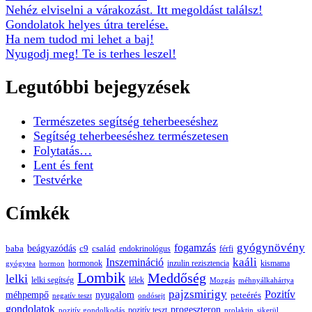
Nehéz elviselni a várakozást. Itt megoldást találsz!
Gondolatok helyes útra terelése.
Ha nem tudod mi lehet a baj!
Nyugodj meg! Te is terhes leszel!
Legutóbbi bejegyzések
Természetes segítség teherbeeséshez
Segítség teherbeeséshez természetesen
Folytatás…
Lent és fent
Testvérke
Címkék
gyógynövény
fogamzás
beágyazódás
baba
c9
család
endokrinológus
férfi
kaáli
Inszemináció
hormonok
inzulin rezisztencia
kismama
gyógytea
hormon
Lombik
Meddőség
lelki
lelki segítség
lélek
Mozgás
méhnyálkahártya
pajzsmirigy
Pozitív
méhpempő
nyugalom
peteérés
negatív teszt
ondósejt
gondolatok
progeszteron
pozitív teszt
pozitív gondolkodás
prolaktin
sikerül