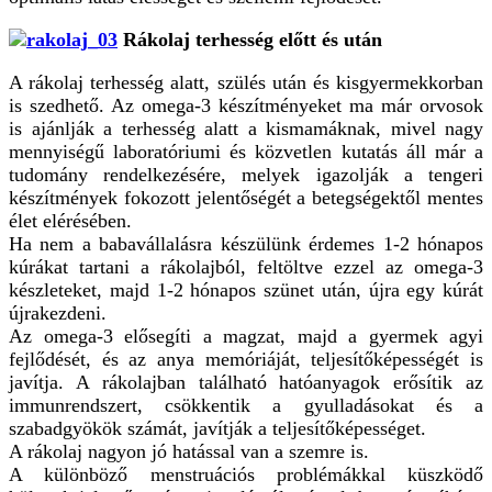
Rákolaj terhesség előtt és után
A rákolaj terhesség alatt, szülés után és kisgyermekkorban
is szedhető. Az omega-3 készítményeket ma már orvosok
is ajánlják a terhesség alatt a kismamáknak, mivel nagy
mennyiségű laboratóriumi és közvetlen kutatás áll már a
tudomány rendelkezésére, melyek igazolják a tengeri
készítmények fokozott jelentőségét a betegségektől mentes
élet elérésében.
Ha nem a babavállalásra készülünk érdemes 1-2 hónapos
kúrákat tartani a rákolajból, feltöltve ezzel az omega-3
készleteket, majd 1-2 hónapos szünet után, újra egy kúrát
újrakezdeni.
Az omega-3 elősegíti a magzat, majd a gyermek agyi
fejlődését, és az anya memóriáját, teljesítőképességét is
javítja. A rákolajban található hatóanyagok erősítik az
immunrendszert, csökkentik a gyulladásokat és a
szabadgyökök számát, javítják a teljesítőképességet.
A rákolaj nagyon jó hatással van a szemre is.
A különböző menstruációs problémákkal küszködő