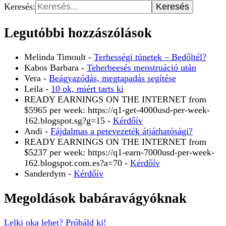
Keresés:
Legutóbbi hozzászólások
Melinda Timoult
-
Terhességi tünetek – Bedőltél?
Kabos Barbara
-
Teherbeesés menstruáció után
Vera
-
Beágyazódás, megtapadás segítése
Leila
-
10 ok, miért tarts ki
READY EARNINGS ON THE INTERNET from
$5965 per week: https://q1-get-4000usd-per-week-
162.blogspot.sg?g=15
-
Kérdőív
Andi
-
Fájdalmas a petevezeték átjárhatósági?
READY EARNINGS ON THE INTERNET from
$5237 per week: https://q1-earn-7000usd-per-week-
162.blogspot.com.es?a=70
-
Kérdőív
Sanderdym
-
Kérdőív
Megoldások babáravágyóknak
Lelki oka lehet? Próbáld ki!