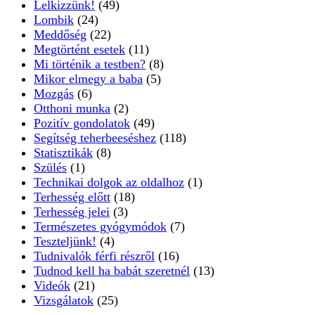
Lelkizzünk!
(49)
Lombik
(24)
Meddőség
(22)
Megtörtént esetek
(11)
Mi történik a testben?
(8)
Mikor elmegy a baba
(5)
Mozgás
(6)
Otthoni munka
(2)
Pozitív gondolatok
(49)
Segítség teherbeeséshez
(118)
Statisztikák
(8)
Szülés
(1)
Technikai dolgok az oldalhoz
(1)
Terhesség előtt
(18)
Terhesség jelei
(3)
Természetes gyógymódok
(7)
Teszteljünk!
(4)
Tudnivalók férfi részről
(16)
Tudnod kell ha babát szeretnél
(13)
Videók
(21)
Vizsgálatok
(25)