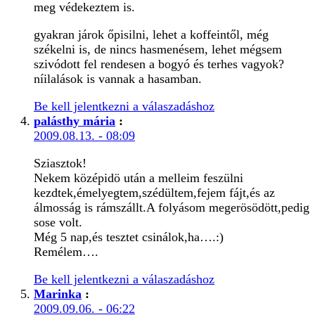
meg védekeztem is.
gyakran járok őpisilni, lehet a koffeintől, még
székelni is, de nincs hasmenésem, lehet mégsem
szivódott fel rendesen a bogyó és terhes vagyok?
níilalások is vannak a hasamban.
Be kell jelentkezni a válaszadáshoz
palásthy mária
:
2009.08.13. - 08:09
Sziasztok!
Nekem középidö után a melleim feszülni
kezdtek,émelyegtem,szédültem,fejem fájt,és az
álmosság is rámszállt.A folyásom megerösödött,pedig
sose volt.
Még 5 nap,és tesztet csinálok,ha….:)
Remélem….
Be kell jelentkezni a válaszadáshoz
Marinka
:
2009.09.06. - 06:22