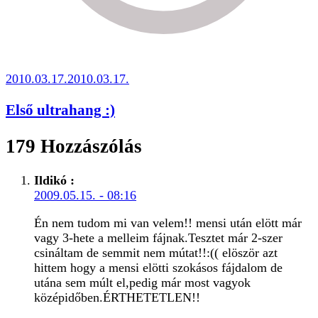
2010.03.17.
2010.03.17.
Első ultrahang :)
179 Hozzászólás
Ildikó
:
2009.05.15. - 08:16
Én nem tudom mi van velem!! mensi után elött már
vagy 3-hete a melleim fájnak.Tesztet már 2-szer
csináltam de semmit nem mútat!!:(( elöször azt
hittem hogy a mensi elötti szokásos fájdalom de
utána sem múlt el,pedig már most vagyok
középidőben.ÉRTHETETLEN!!