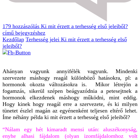
179 hozzászólás
Ki mit érzett a terhesség első jeleiből?
című bejegyzéshez
Kezdőlap
Terhesség jelei
Ki mit érzett a terhesség első
jeleiből?
Ahányan vagyunk annyifélék vagyunk. Mindenki
szervezete máshogy reagál különböző hatásokra, pl: a
hormonok okozta változásokra is. Mikor létrejön a
fogamzás, sikerül szépen beágyazódnia a petesejtnek a
hormonok elkezdenek máshogy működni, mint eddig.
Hogy kinek hogy reagál erre a szervezete, és ki milyen
tünetet észlel magán az egyénenként teljesen eltérő lehet.
Íme néhány példa ki mit érzett a terhesség első jeleiből?
“Nálam egy hét kimaradt mensi után: aluszékonyság,
enyhe alhasi fájdalom (olyan izomfájdalomhoz volt