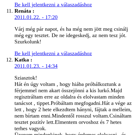
Be kell jelentkezni a válaszadáshoz
Renáta
:
2011.01.22. - 17:20
Várj még pár napot, és ha még nem jött meg csinálj
még egy tesztet. De ne idegeskedj, az nem tesz jót.
Szurkolunk!
Be kell jelentkezni a válaszadáshoz
Katka
:
2011.01.23. - 14:34
Sziasztok!
Hát én úgy voltam , hogy hiába próbálkoztunk a
férjemmel nem akart összejönni a kis lurkó.Majd
regisztráltam erre az oldalra és elolvastam minden
tanácsot , tippet.Próbáltam megfogadni.Hát a vége az
lett , hogy 2 hete elkezdtem hányni, fájtak a melleim,
nem bírtam enni.Mindentől rosszul voltam.Csináltam
tesztet pozitív lett.Elmentem orvoshoz és 7 hetes
terhes vagyok.
Üzenem mindenkinek, hogy érdemes elolvasni , és