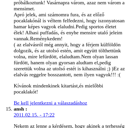
próbálkoztunk! Vasárnapra várom, azaz nem várom a
mensimet.
Apró jelek, ami számomra fura, és az előző
pocaklakónál is véltem felfedezni, hogy iszonyatosan
hamar képes vagyok elaludni.Pedig sportos életet
élek! Alhasi puffadás, és enyhe mensire utaló jeleim
vannak.Reménykedem!
( az elalvásról még annyit, hogy a férjem külföldön
dolgozik, és az utolsó estén, amit együtt tölthettünk
volna, mire lefürdött, elaludtam.Nem olyan lassan
fürdött, hanem olyan gyorsan aludtam el,pedig
szerettük volna az utolsó estét is kihasználni ;) )Ez az
elalvás reggelre bosszantott, nem ilyen vagyok!!! :(
Kívánok mindenkinek kitartást,és mielőbbi
pocaklakót!
Be kell jelentkezni a válaszadáshoz
ansh
:
2011.02.15. - 17:22
Nekem az lenne a kérdésem, hogy akinek a terhesség