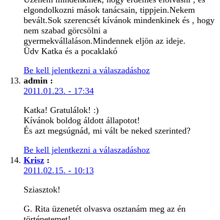
elgondolkozni mások tanácsain, tippjein.Nekem
bevált.Sok szerencsét kívánok mindenkinek és , hogy
nem szabad görcsölni a
gyermekvállaláson.Mindennek eljön az ideje.
Üdv Katka és a pocaklakó
Be kell jelentkezni a válaszadáshoz
admin
:
2011.01.23. - 17:34
Katka! Gratulálok! :)
Kívánok boldog áldott állapotot!
És azt megsúgnád, mi vált be neked szerinted?
Be kell jelentkezni a válaszadáshoz
Krisz
:
2011.02.15. - 10:13
Sziasztok!
G. Rita üzenetét olvasva osztanám meg az én
történetemet!