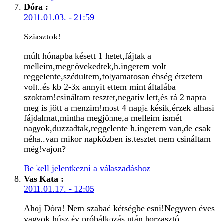
Dóra
:
2011.01.03. - 21:59
Sziasztok!
múlt hónapba késett 1 hetet,fájtak a
melleim,megnövekedtek,h.ingerem volt
reggelente,szédültem,folyamatosan éhség érzetem
volt..és kb 2-3x annyit ettem mint általába
szoktam!csináltam tesztet,negatív lett,és rá 2 napra
meg is jött a menzim!most 4 napja késik,érzek alhasi
fájdalmat,mintha megjönne,a melleim ismét
nagyok,duzzadtak,reggelente h.ingerem van,de csak
néha..van mikor napközben is.tesztet nem csináltam
még!vajon?
Be kell jelentkezni a válaszadáshoz
Vas Kata
:
2011.01.17. - 12:05
Ahoj Dóra! Nem szabad kétségbe esni!Negyven éves
vagyok húsz év próbálkozás után,borzasztó