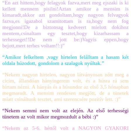
“En azt hittem,hogy felagyok fazva,mert meg ejszaki is ki
kellett mennem pisilni!Aztan amikor a mensim is
kimaradt,akkor azt gondoltam,hogy nagyon felvagyok
fazva,es igazabol szamitottam is ra,hogy nem fog
megjonni!De a biztonsag kedveert mielott dokihoz
mentem,csinaltam egy tesztet,hogy kizarhassam a
terhesseget!!De nem jott be:)Vagyis eppen,hogy
bejott,mert terhes voltam!!:)”
“Amikor felkeltem ,vagy hirtelen felálltam a hasam két
oldala húzodott, gondolom a szalagok nyúltak.”
“Nekem nagyon hirtelen, nagyon látványosan nőtt meg a
cicim, állandóan hányingerem volt, és a húsra rá sem
bírtam nézni. A hányás és a húsundor az első 3,5 hónapban
megmaradt. A mensim rendesen megjött, de a tünetek
miatt csináltunk tesztet, ami szerencsére pozitív lett. :)”
“Nekem semmi nem volt az elején. Az első terhességi
tünetem az volt mikor megmozdult a bébi :)”
“Nekem az 5-6. héttől volt a NAGYON GYAKORI