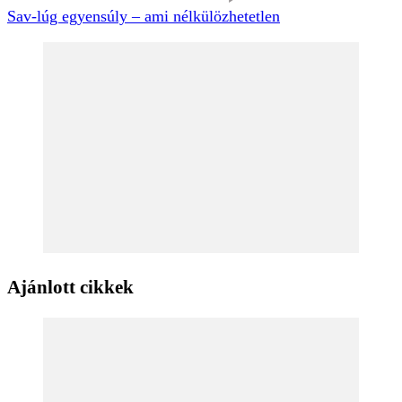
Sav-lúg egyensúly – ami nélkülözhetetlen
Ajánlott cikkek