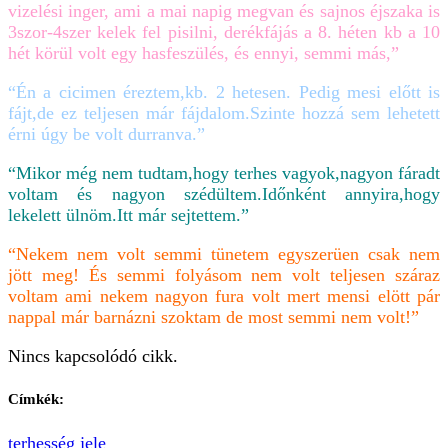
vizelési inger, ami a mai napig megvan és sajnos éjszaka is
3szor-4szer kelek fel pisilni, derékfájás a 8. héten kb a 10
hét körül volt egy hasfeszülés, és ennyi, semmi más,”
“Én a cicimen éreztem,kb. 2 hetesen. Pedig mesi előtt is
fájt,de ez teljesen már fájdalom.Szinte hozzá sem lehetett
érni úgy be volt durranva.”
“Mikor még nem tudtam,hogy terhes vagyok,nagyon fáradt
voltam és nagyon szédültem.Időnként annyira,hogy
lekelett ülnöm.Itt már sejtettem.”
“Nekem nem volt semmi tünetem egyszerüen csak nem
jött meg! És semmi folyásom nem volt teljesen száraz
voltam ami nekem nagyon fura volt mert mensi elött pár
nappal már barnázni szoktam de most semmi nem volt!”
Nincs kapcsolódó cikk.
Címkék:
terhesség jele