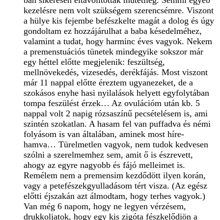
ban sikeresen eltávolítottak műtétileg. Semmi egyéb
kezelésre nem volt szükségem szerencsémre. Viszont
a hülye kis fejembe befészkelte magát a dolog és úgy
gondoltam ez hozzájárulhat a baba késedelméhez,
valamint a tudat, hogy harminc éves vagyok. Nekem
a premenstuációs tünetek mindegyike sokszor már
egy héttel előtte megjelenik: feszültség,
mellnövekedés, vizesedés, derékfájás. Most viszont
már 11 nappal előtte éreztem ugyanezeket, de a
szokásos enyhe hasi nyilalások helyett egyfolytában
tompa feszülést érzek… Az ovulációm után kb. 5
nappal volt 2 napig rózsaszínű pecsételésem is, ami
szintén szokatlan. A hasam fel van puffadva és némi
folyásom is van általában, aminek most híre-
hamva… Türelmetlen vagyok, nem tudok kedvesen
szólni a szerelmemhez sem, amit ő is észrevett,
ahogy az egyre nagyobb és fájó melleimet is.
Remélem nem a premensim kezdődött ilyen korán,
vagy a petefészekgyulladásom tért visza. (Az egész
előtti éjszakán azt álmodtam, hogy terhes vagyok.)
Van még 6 napom, hogy ne legyen vérzésem,
drukkoljatok, hogy egy kis zigóta fészkelődjön a