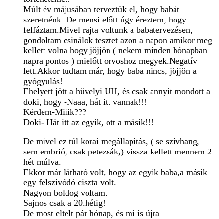
Múlt év májusában terveztük el, hogy babát
szeretnénk. De mensi előtt úgy éreztem, hogy
felfáztam.Mivel rajta voltunk a babatervezésen,
gondoltam csinálok tesztet azon a napon amikor meg
kellett volna hogy jöjjön ( nekem minden hónapban
napra pontos ) mielőtt orvoshoz megyek.Negatív
lett.Akkor tudtam már, hogy baba nincs, jöjjön a
gyógyulás!
Ehelyett jött a hüvelyi UH, és csak annyit mondott a
doki, hogy -Naaa, hát itt vannak!!!
Kérdem-Miiik???
Doki- Hát itt az egyik, ott a másik!!!
De mivel ez túl korai megállapítás, ( se szívhang,
sem embrió, csak petezsák,) vissza kellett mennem 2
hét múlva.
Ekkor már látható volt, hogy az egyik baba,a másik
egy felszívódó ciszta volt.
Nagyon boldog voltam.
Sajnos csak a 20.hétig!
De most eltelt pár hónap, és mi is újra