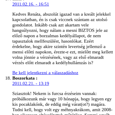
2011.02.16. - 16:51
Kedves Renáta, abszolút igazad van a kreált jelekkel
kapcsolatban, én is csak viccnek szántam az utolsó
gondolatot. Inkább csak azt akartam vele
hangsúlyozni, hogy nálam a mesni BIZTOS jele az
előző napon a borzalmas kedélyállapot, de nem
tapasztalok mellfeszülést, hasonlókat. Ezért
érdekelne, hogy akire szintén levertség jellemző a
mensi előtti napokon, érezte-e ezt, mielőtt meg kellett
volna jönnie a vérzésének, vagy az első elmaradt
vérzés előtt elmaradt a kedélyhullámzás is?
Be kell jelentkezni a válaszadáshoz
Boszorkata
:
2011.02.21. - 13:19
Sziasztok! Nekem is furcsa érzéseim vannak:
próbálkozunk már vagy 10 hónapja, hogy legyen egy
kis pocaklakónk, de eddig még várat(ot?) magára.
Tudni kell, hogy volt egy méhnyakrákom, amit 2008-