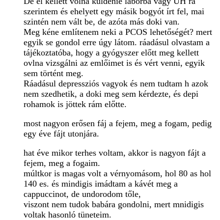
De el kellett volna küldenie laborba vagy UH ra
szerintem és ehelyett egy másik bogyót írt fel, mai
szintén nem vált be, de azóta más doki van.
Meg kéne említenem neki a PCOS lehetőségét? mert
egyik se gondol erre úgy látom. ráadásul olvastam a
tájékoztatóba, hogy a gyógyszer előtt meg kellett
ovlna vizsgálni az emlőimet is és vért venni, egyik
sem történt meg.
Ráadásul depressziós vagyok és nem tudtam h azok
nem szedhetik, a doki meg sem kérdezte, és depi
rohamok is jöttek rám előtte.
most nagyon erősen fáj a fejem, meg a fogam, pedig
egy éve fájt utonjára.
hat éve mikor terhes voltam, akkor is nagyon fájt a
fejem, meg a fogaim.
múltkor is magas volt a vérnyomásom, hol 80 as hol
140 es. és mindigis imádtam a kávét meg a
cappuccinot, de undorodom tőle,
viszont nem tudok babára gondolni, mert mnidigis
voltak hasonló tüneteim.