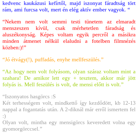
kedvenc kaukázusi kefírtől, majd iszonyat fáradtság tört
rám, ami furcsa volt, mert én elég aktív ember vagyok. “
“Nekem nem volt semmi testi tünetem az elmaradt
menszeszen kívül, csak mérhetetlen fáradság és
aluszékonyság. Képes voltam egyik percről a másikra
minden átmenet nélkül elaludni a fotelben filmnézés
közben:)!”
“Jó étvágy(!), puffadás, enyhe mellfeszülés.”
“Az hogy nem volt folyásom, olyan száraz voltam mint a
szahara! De amikor lett egy + tesztem, akkor már jött
folyás is. Mell feszülés is volt, de mensi előtt is volt.”
“Iszonyatos hasgörcs :S
Két terhességem volt, mindkettő így kezdődött, kb 12-13
nappal a fogantatás után. A 2-diknál már erről ismertem fel
:)
Olyan volt, mintha egy mensigörcs keveredett volna egy
gyomorgörccsel.”