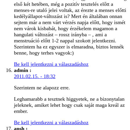
első két hetében, még a pozitív tesztelés előtt a
menses-re utaló jelei voltak, az érezte a menses előtti
kedélyállapot-változást is? Mert én általában onnan
sejtem már a nem várt vérzés napja előtt, hogy ismét
nem várok kisbabát, hogy érzékelem magamon a
hangulati változást – rossz irányba – , ami a
menstruáció előtt 1-2 nappal szokott jelentkezni.
Szerintem ha ez egyszer is elmaradna, biztos lennék
benne, hogy terhes vagyok:)
Be kell jelentkezni a válaszadáshoz
admin
:
2011.02.15. - 18:32
Szerintem ne alapozz erre.
Leghamarabb a tesztnek higgyetek, ne a bizonytalan
jeleknek, amiket lehet hogy csak saját maga kreál az
ember.
Be kell jelentkezni a válaszadáshoz
ansh
: