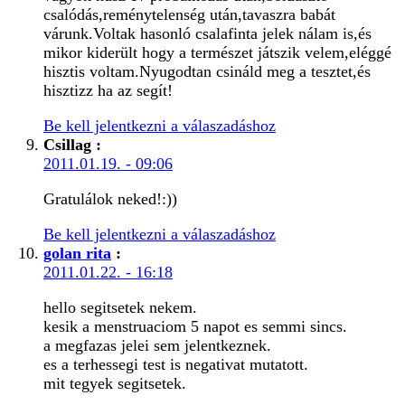
csalódás,reménytelenség után,tavaszra babát
várunk.Voltak hasonló csalafinta jelek nálam is,és
mikor kiderült hogy a természet játszik velem,eléggé
hisztis voltam.Nyugodtan csináld meg a tesztet,és
hisztizz ha az segít!
Be kell jelentkezni a válaszadáshoz
Csillag
:
2011.01.19. - 09:06
Gratulálok neked!:))
Be kell jelentkezni a válaszadáshoz
golan rita
:
2011.01.22. - 16:18
hello segitsetek nekem.
kesik a menstruaciom 5 napot es semmi sincs.
a megfazas jelei sem jelentkeznek.
es a terhessegi test is negativat mutatott.
mit tegyek segitsetek.