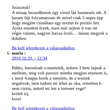
Sziasztok!
A minap beszedhetem egy vírust láz hasmenés stb. A
hasam fájt folyamatosan de mivel csak 3 napra épp
hogy megjött csináltam egy tesztet és pozitív lett.
Azóta mindent érzek, mert már sejtem h van ott
végre valami, nagyon furcsa érzés… lasasn megyek a
dokihoz.
Be kell jelentkezni a válaszadáshoz
maria
:
2010.10.29. - 12:34
Ildiko, hasonloak a tuneteink, nekem 3 hete fajnak a
melleim, meg volt parszor mintha megjon erzesem is,
s most 4.napja kesik a mensim, de a tesztek
negativak, nem tudom mi lehet az oka, remelem h
nem ciszta, neked mi lett a tortenet vege?
kerlek irj,
koszi
Be kell jelentkezni a válaszadáshoz