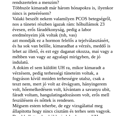
rendszertelen a menzim?
Többször kimaradt már három hónapokra is, ilyenkor
nincs is peteérésem?
Valaki beszélt nekem valamilyen PCOS betegségről,
nos a tünetei részben igazak rám: hőhullámok 23
évesen, erős fáradékonyság, pedig a labor
eredményeim jók voltak (tsh, vas)
azt mondják ez a hormon felelős a tejelválasztásért,
és ha sok van belőle, kimaradhat a vérzés, meddő is
lehet az illető, és ezt egy daganat okozza, mai vagy a
méhben van vagy az agyalapi mirigyben, de jó
indulatú.
A dokim el sem küldött UH ra, mikor kimaradt a
vérzésem, pedig terhességi tüneteim voltak, a
fogyáson kívül mniden terhességre utalsz, csak a
teszt nem, mert jó volt az étvágyam, hányingerem
volt, hőemelkedésem volt, kívántam a savanyu ubit,
fáradt voltam, hangulatingadozásom volt, erős mell
feszülésem és nőttek is rendesen.
Mégsem estem teherbe, de egy vizsgálattal meg
állapitotta hogy nincs cisztám és terhes sem vagyok.