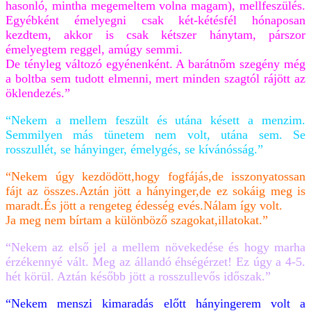
hasonló, mintha megemeltem volna magam), mellfeszülés.
Egyébként émelyegni csak két-kétésfél hónaposan
kezdtem, akkor is csak kétszer hánytam, párszor
émelyegtem reggel, amúgy semmi.
De tényleg változó egyénenként. A barátnőm szegény még
a boltba sem tudott elmenni, mert minden szagtól rájött az
öklendezés.”
“Nekem a mellem feszült és utána késett a menzim.
Semmilyen más tünetem nem volt, utána sem. Se
rosszullét, se hányinger, émelygés, se kívánósság.”
“Nekem úgy kezdödött,hogy fogfájás,de isszonyatossan
fájt az összes.Aztán jött a hányinger,de ez sokáig meg is
maradt.És jött a rengeteg édesség evés.Nálam így volt.
Ja meg nem bírtam a különböző szagokat,illatokat.”
“Nekem az első jel a mellem növekedése és hogy marha
érzékennyé vált. Meg az állandó éhségérzet! Ez úgy a 4-5.
hét körül. Aztán később jött a rosszullevős időszak.”
“Nekem menszi kimaradás előtt hányingerem volt a