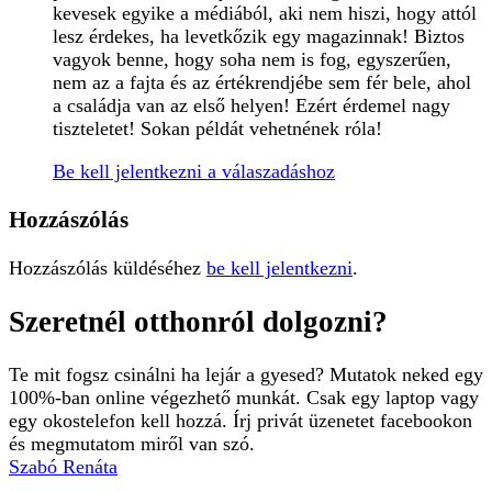
kevesek egyike a médiából, aki nem hiszi, hogy attól
lesz érdekes, ha levetkőzik egy magazinnak! Biztos
vagyok benne, hogy soha nem is fog, egyszerűen,
nem az a fajta és az értékrendjébe sem fér bele, ahol
a családja van az első helyen! Ezért érdemel nagy
tiszteletet! Sokan példát vehetnének róla!
Be kell jelentkezni a válaszadáshoz
Hozzászólás
Hozzászólás küldéséhez
be kell jelentkezni
.
Szeretnél otthonról dolgozni?
Te mit fogsz csinálni ha lejár a gyesed? Mutatok neked egy
100%-ban online végezhető munkát. Csak egy laptop vagy
egy okostelefon kell hozzá. Írj privát üzenetet facebookon
és megmutatom miről van szó.
Szabó Renáta