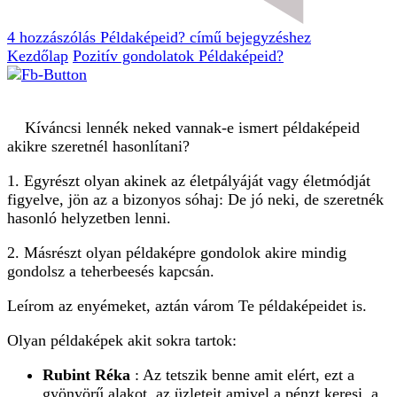
4 hozzászólás
Példaképeid? című bejegyzéshez
Kezdőlap
Pozitív gondolatok
Példaképeid?
Kíváncsi lennék neked vannak-e ismert példaképeid
akikre szeretnél hasonlítani?
1. Egyrészt olyan akinek az életpályáját vagy életmódját
figyelve, jön az a bizonyos sóhaj: De jó neki, de szeretnék
hasonló helyzetben lenni.
2. Másrészt olyan példaképre gondolok akire mindig
gondolsz a teherbeesés kapcsán.
Leírom az enyémeket, aztán várom Te példaképeidet is.
Olyan példaképek akit sokra tartok:
Rubint Réka
: Az tetszik benne amit elért, ezt a
gyönyörű alakot, az üzleteit amivel a pénzt keresi, a