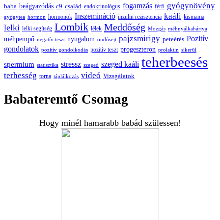
gyógynövény
fogamzás
beágyazódás
baba
c9
család
endokrinológus
férfi
kaáli
Inszemináció
hormonok
inzulin rezisztencia
kismama
gyógytea
hormon
Lombik
Meddőség
lelki
lelki segítség
lélek
Mozgás
méhnyálkahártya
pajzsmirigy
Pozitív
méhpempő
nyugalom
peteérés
negatív teszt
ondósejt
gondolatok
progeszteron
pozitív teszt
pozitív gondolkodás
prolaktin
sikerül
teherbeesés
spermium
stressz
szeged kaáli
statisztika
szeged
terhesség
videó
Vizsgálatok
torna
táplálkozás
Babateremtő Csomag
Hogy minél hamarabb babád szülessen!