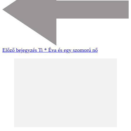
Előző bejegyzés
Ti * Éva és egy szomorú nő