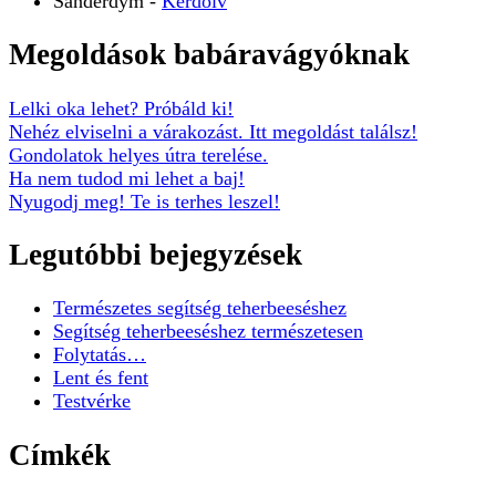
Sanderdym
-
Kérdőív
Megoldások babáravágyóknak
Lelki oka lehet? Próbáld ki!
Nehéz elviselni a várakozást. Itt megoldást találsz!
Gondolatok helyes útra terelése.
Ha nem tudod mi lehet a baj!
Nyugodj meg! Te is terhes leszel!
Legutóbbi bejegyzések
Természetes segítség teherbeeséshez
Segítség teherbeeséshez természetesen
Folytatás…
Lent és fent
Testvérke
Címkék