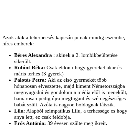
Azok akik a teherbeesés kapcsán jutnak mindig eszembe,
híres emberek:
Béres Alexandra
: akinek a 2. lombikbeültetése
sikerült.
Rubint Réka:
Csak eldönti hogy gyereket akar és
máris terhes (3 gyerek)
Palotás Petra:
Aki az első gyermekét több
hónaposan elvesztette, majd kiment Németországba
megnyugodni és gondolom a média elől is menekült,
hamarosan pedig újra megfogant és szép egészséges
babát szült. Azóta is nagyon boldognak látszik.
Lilu
: Alapból szimpatikus Lilu, a terhessége és hogy
anya lett, ez csak feldobja.
Erős Antónia:
39 évesen szülte meg ikreit.