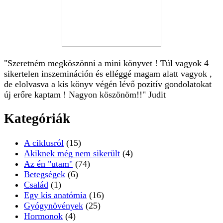
"Szeretném megköszönni a mini könyvet ! Túl vagyok 4
sikertelen inszemináción és elléggé magam alatt vagyok ,
de elolvasva a kis könyv végén lévő pozitív gondolatokat
új erőre kaptam ! Nagyon köszönöm!!" Judit
Kategóriák
A ciklusról
(15)
Akiknek még nem sikerült
(4)
Az én "utam"
(74)
Betegségek
(6)
Család
(1)
Egy kis anatómia
(16)
Gyógynövények
(25)
Hormonok
(4)