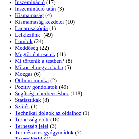
Inszemináció
(17)
Inszemináció után
(3)
Kismamaság
(4)
Kismamaság kezdetei
(10)
Laparoszkópia
(1)
Lelkizzünk!
(49)
Lombik
(24)
Meddőség
(22)
Megtörtént esetek
(11)
Mi történik a testben?
(8)
Mikor elmegy a baba
(5)
Mozgás
(6)
Otthoni munka
(2)
Pozitív gondolatok
(49)
Segítség teherbeeséshez
(118)
Statisztikák
(8)
Szülés
(1)
Technikai dolgok az oldalhoz
(1)
Terhesség előtt
(18)
Terhesség jelei
(3)
Természetes gyógymódok
(7)
Teszteljünk!
(4)