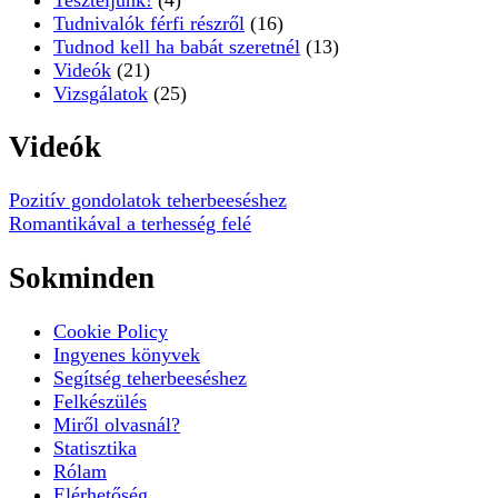
Tudnivalók férfi részről
(16)
Tudnod kell ha babát szeretnél
(13)
Videók
(21)
Vizsgálatok
(25)
Videók
Pozitív gondolatok teherbeeséshez
Romantikával a terhesség felé
Sokminden
Cookie Policy
Ingyenes könyvek
Segítség teherbeeséshez
Felkészülés
Miről olvasnál?
Statisztika
Rólam
Elérhetőség