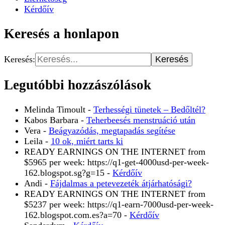
Kérdőív
Keresés a honlapon
Keresés:
Legutóbbi hozzászólások
Melinda Timoult
-
Terhességi tünetek – Bedőltél?
Kabos Barbara
-
Teherbeesés menstruáció után
Vera
-
Beágyazódás, megtapadás segítése
Leila
-
10 ok, miért tarts ki
READY EARNINGS ON THE INTERNET from
$5965 per week: https://q1-get-4000usd-per-week-
162.blogspot.sg?g=15
-
Kérdőív
Andi
-
Fájdalmas a petevezeték átjárhatósági?
READY EARNINGS ON THE INTERNET from
$5237 per week: https://q1-earn-7000usd-per-week-
162.blogspot.com.es?a=70
-
Kérdőív