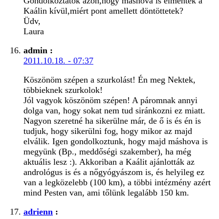
Gondolkoztatok azon,hogy máshova is elmentek a
Kaálin kívül,miért pont amellett döntöttetek?
Üdv,
Laura
admin
:
2011.10.18. - 07:37
Köszönöm szépen a szurkolást! Én meg Nektek,
többieknek szurkolok!
Jól vagyok köszönöm szépen! A páromnak annyi
dolga van, hogy sokat nem tud siránkozni ez miatt.
Nagyon szeretné ha sikerülne már, de ő is és én is
tudjuk, hogy sikerülni fog, hogy mikor az majd
elválik. Igen gondolkoztunk, hogy majd máshova is
megyünk (Bp., meddőségi szakember), ha még
aktuális lesz :). Akkoriban a Kaálit ajánlották az
andrológus is és a nőgyógyászom is, és helyileg ez
van a legközelebb (100 km), a többi intézmény azért
mind Pesten van, ami tőlünk legalább 150 km.
adrienn
: