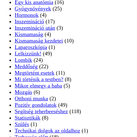
Egy kis anatómia
(16)
Gyógynövények
(25)
Hormonok
(4)
Inszemináció
(17)
Inszemináció után
(3)
Kismamaság
(4)
Kismamaság kezdetei
(10)
Laparoszkópia
(1)
Lelkizzünk!
(49)
Lombik
(24)
Meddőség
(22)
Megtörtént esetek
(11)
Mi történik a testben?
(8)
Mikor elmegy a baba
(5)
Mozgás
(6)
Otthoni munka
(2)
Pozitív gondolatok
(49)
Segítség teherbeeséshez
(118)
Statisztikák
(8)
Szülés
(1)
Technikai dolgok az oldalhoz
(1)