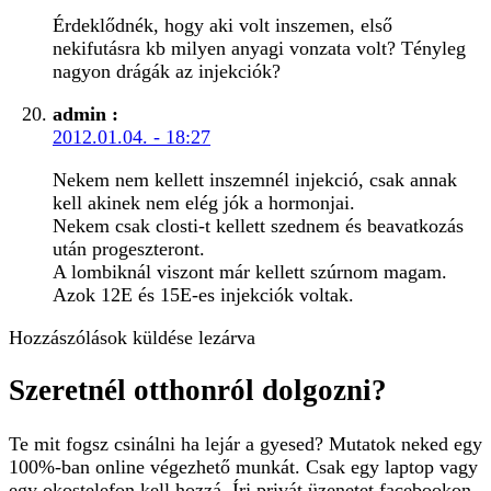
Érdeklődnék, hogy aki volt inszemen, első
nekifutásra kb milyen anyagi vonzata volt? Tényleg
nagyon drágák az injekciók?
admin
:
2012.01.04. - 18:27
Nekem nem kellett inszemnél injekció, csak annak
kell akinek nem elég jók a hormonjai.
Nekem csak closti-t kellett szednem és beavatkozás
után progeszteront.
A lombiknál viszont már kellett szúrnom magam.
Azok 12E és 15E-es injekciók voltak.
Hozzászólások küldése lezárva
Szeretnél otthonról dolgozni?
Te mit fogsz csinálni ha lejár a gyesed? Mutatok neked egy
100%-ban online végezhető munkát. Csak egy laptop vagy
egy okostelefon kell hozzá. Írj privát üzenetet facebookon