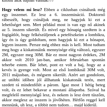
kitolni akik bajban vannak???
Hogy velem mi lesz?
Ebben a ciklusban csinálunk még
egy inszemet. Ez lesz a 6. inszemináció. Doktornő
rábeszélt, hogy csináljuk meg, ne hagyjuk ki ezt a
lehetőséget sem. Mert például most is van egy nő akinek
az 5. inszem sikerült. És mivel egy hónapig szedtem is a
fogigátlót, hogy felkészüljenek a petefészkeim a lombikra,
így én is úgy goldoltam, nem hagyjuk ki ezt a hónapot,
legyen inszem. Persze még ehhez más is kell. Most tudtam
meg hogy a kiskatonáink mennyisége elég változó, egyszer
2M, egyszer meg 30M. Bár ez most nagyon érdekes, 2M
akkor volt 2010 jan-ban, amikor februárban spontán
teherbe estem. Bár lehet, pont ez volt a baj, hogy az a
kevés is gyenge volt. Most az első lombiknál 30M volt,
2011 májusban, és mégsem sikerült. Azért azt gondolom,
az utóbbi időben jól állhatunk kiskatonák terén, mert
szedett rá mindenfélét a párom. Igaz most 1 hétig beteg
volt, és ez lehet bekavar a mostani állapotba. Szóval ha
megfelelő mennyiségű lesz, és nekem is lesz érett tüszőm,
akkor meglesz az inszem is jövőhéten. Hétfőn reggel kell
mennünk, uh lesz, a többit nem tudom… majd kiderül.