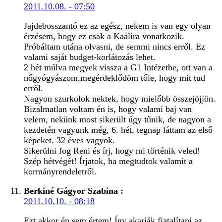
2011.10.08. - 07:50
Jajdebosszantó ez az egész, nekem is van egy olyan
érzésem, hogy ez csak a Kaálira vonatkozik.
Próbáltam utána olvasni, de semmi nincs erről. Ez
valami saját budget-korlátozás lehet.
2 hét múlva megyek vissza a G1 Intézetbe, ott van a
nőgyógyászom,megérdeklődöm tőle, hogy mit tud
erről.
Nagyon szurkolok nektek, hogy mielőbb összejöjjön.
Bizalmatlan voltam én is, hogy valami baj van
velem, nekünk most sikerült úgy tűnik, de nagyon a
kezdetén vagyunk még, 6. hét, tegnap láttam az első
képeket. 32 éves vagyok.
Sikerülni fog Reni és írj, hogy mi történik veled!
Szép hétvégét! Írjatok, ha megtudtok valamit a
kormányrendeletről.
Berkiné Gágyor Szabina
:
2011.10.10. - 08:18
Ezt akkor én sem értem! Így akarják fiatalítani az