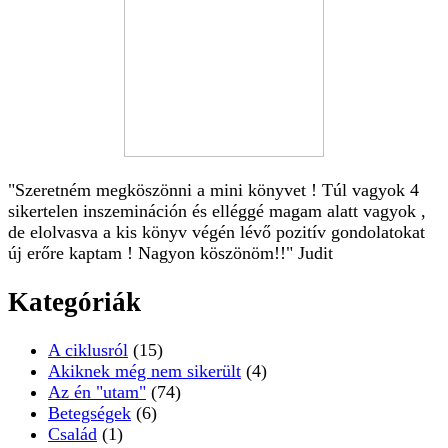
"Szeretném megköszönni a mini könyvet ! Túl vagyok 4
sikertelen inszemináción és elléggé magam alatt vagyok ,
de elolvasva a kis könyv végén lévő pozitív gondolatokat
új erőre kaptam ! Nagyon köszönöm!!" Judit
Kategóriák
A ciklusról
(15)
Akiknek még nem sikerült
(4)
Az én "utam"
(74)
Betegségek
(6)
Család
(1)