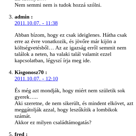
Nem semmi nem is tudok hozzá szólni.
admin
:
2011.10.07. - 11:38
Abban bízom, hogy ez csak ideiglenes. Hátha csak
erre az évre vonatkozik, és jövőre már kijön a
költségvetésből… Az az igazság erről semmit nem
találok a neten, ha valaki talál valamit ezzel
kapcsolatban, légyszí írja meg ide.
Kisgonosz70
:
2011.10.07. - 12:10
És még azt mondják, hogy miért nem születik sok
gyerek…..
Aki szeretne, de nem sikerült, és mindent elkövet, azt
meggátolják azzal, hogy leszűkítik a lombikok
számát.
Akkor ez milyen családtámogatás?
fred
: