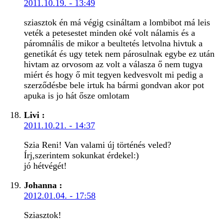
2011.10.19. - 13:49
sziasztok én má végig csináltam a lombibot má leis
veték a petesestet minden oké volt nálamis és a
páromnális de mikor a beultetés letvolna hivtuk a
genetikát és ugy tetek nem párosulnak egybe ez után
hivtam az orvosom az volt a válasza ő nem tugya
miért és hogy ő mit tegyen kedvesvolt mi pedig a
szerződésbe bele irtuk ha bármi gondvan akor pot
apuka is jo hát ősze omlotam
Livi
:
2011.10.21. - 14:37
Szia Reni! Van valami új történés veled?
Írj,szerintem sokunkat érdekel:)
jó hétvégét!
Johanna
:
2012.01.04. - 17:58
Sziasztok!