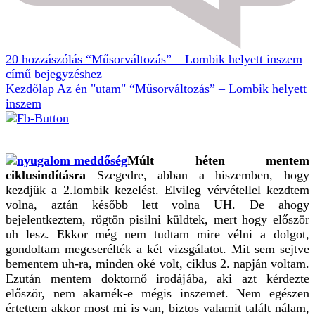
20 hozzászólás
“Műsorváltozás” – Lombik helyett inszem
című bejegyzéshez
Kezdőlap
Az én "utam"
“Műsorváltozás” – Lombik helyett
inszem
Múlt héten mentem
ciklusindításra
Szegedre, abban a hiszemben, hogy
kezdjük a 2.lombik kezelést. Elvileg vérvétellel kezdtem
volna, aztán később lett volna UH. De ahogy
bejelentkeztem, rögtön pisilni küldtek, mert hogy először
uh lesz. Ekkor még nem tudtam mire vélni a dolgot,
gondoltam megcserélték a két vizsgálatot. Mit sem sejtve
bementem uh-ra, minden oké volt, ciklus 2. napján voltam.
Ezután mentem doktornő irodájába, aki azt kérdezte
először, nem akarnék-e mégis inszemet. Nem egészen
értettem akkor most mi is van, biztos valamit talált nálam,