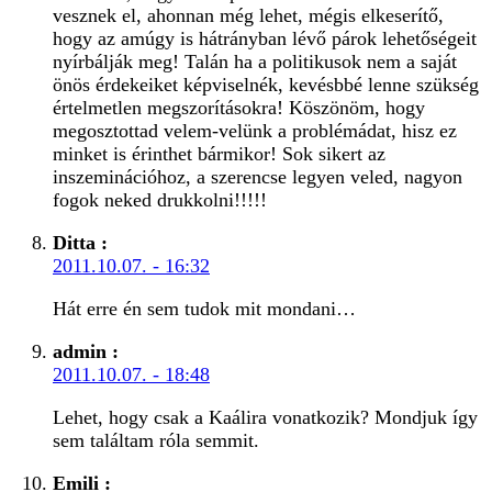
vesznek el, ahonnan még lehet, mégis elkeserítő,
hogy az amúgy is hátrányban lévő párok lehetőségeit
nyírbálják meg! Talán ha a politikusok nem a saját
önös érdekeiket képviselnék, kevésbbé lenne szükség
értelmetlen megszorításokra! Köszönöm, hogy
megosztottad velem-velünk a problémádat, hisz ez
minket is érinthet bármikor! Sok sikert az
inszeminációhoz, a szerencse legyen veled, nagyon
fogok neked drukkolni!!!!!
Ditta
:
2011.10.07. - 16:32
Hát erre én sem tudok mit mondani…
admin
:
2011.10.07. - 18:48
Lehet, hogy csak a Kaálira vonatkozik? Mondjuk így
sem találtam róla semmit.
Emili
: