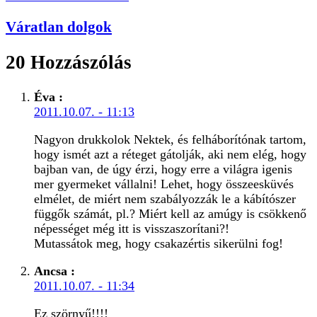
Váratlan dolgok
20 Hozzászólás
Éva
:
2011.10.07. - 11:13
Nagyon drukkolok Nektek, és felháborítónak tartom,
hogy ismét azt a réteget gátolják, aki nem elég, hogy
bajban van, de úgy érzi, hogy erre a világra igenis
mer gyermeket vállalni! Lehet, hogy összeesküvés
elmélet, de miért nem szabályozzák le a kábítószer
függők számát, pl.? Miért kell az amúgy is csökkenő
népességet még itt is visszaszorítani?!
Mutassátok meg, hogy csakazértis sikerülni fog!
Ancsa
:
2011.10.07. - 11:34
Ez szörnyű!!!!