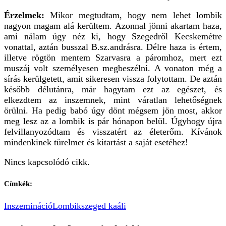
Érzelmek:
Mikor megtudtam, hogy nem lehet lombik
nagyon magam alá kerültem. Azonnal jönni akartam haza,
ami nálam úgy néz ki, hogy Szegedről Kecskemétre
vonattal, aztán busszal B.sz.andrásra. Délre haza is értem,
illetve rögtön mentem Szarvasra a páromhoz, mert ezt
muszáj volt személyesen megbeszélni. A vonaton még a
sírás kerülgetett, amit sikeresen vissza folytottam. De aztán
később délutánra, már hagytam ezt az egészet, és
elkezdtem az inszemnek, mint váratlan lehetőségnek
örülni. Ha pedig babó úgy dönt mégsem jön most, akkor
meg lesz az a lombik is pár hónapon belül. Úgyhogy újra
felvillanyozódtam és visszatért az életerőm. Kívánok
mindenkinek türelmet és kitartást a saját esetéhez!
Nincs kapcsolódó cikk.
Címkék:
Inszemináció
Lombik
szeged kaáli