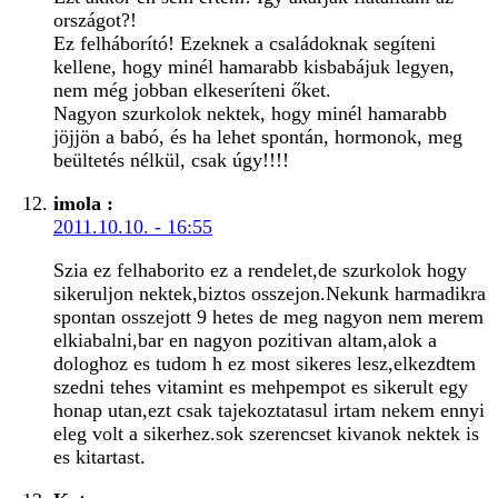
országot?!
Ez felháborító! Ezeknek a családoknak segíteni
kellene, hogy minél hamarabb kisbabájuk legyen,
nem még jobban elkeseríteni őket.
Nagyon szurkolok nektek, hogy minél hamarabb
jöjjön a babó, és ha lehet spontán, hormonok, meg
beültetés nélkül, csak úgy!!!!
imola
:
2011.10.10. - 16:55
Szia ez felhaborito ez a rendelet,de szurkolok hogy
sikeruljon nektek,biztos osszejon.Nekunk harmadikra
spontan osszejott 9 hetes de meg nagyon nem merem
elkiabalni,bar en nagyon pozitivan altam,alok a
dologhoz es tudom h ez most sikeres lesz,elkezdtem
szedni tehes vitamint es mehpempot es sikerult egy
honap utan,ezt csak tajekoztatasul irtam nekem ennyi
eleg volt a sikerhez.sok szerencset kivanok nektek is
es kitartast.