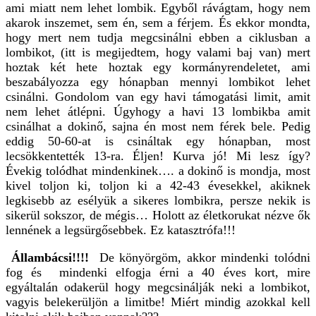
ami miatt nem lehet lombik.
Egyből rávágtam, hogy nem
akarok inszemet, sem én, sem a férjem. És ekkor mondta,
hogy mert nem tudja megcsinálni ebben a ciklusban a
lombikot, (itt is megijedtem, hogy valami baj van) mert
hoztak két hete hoztak egy kormányrendeletet, ami
beszabályozza egy hónapban mennyi lombikot lehet
csinálni. Gondolom van egy havi támogatási limit, amit
nem lehet átlépni. Úgyhogy a havi 13 lombikba amit
csinálhat a dokinő, sajna én most nem férek bele. Pedig
eddig 50-60-at is csináltak egy hónapban, most
lecsökkentették 13-ra. Éljen! Kurva jó! Mi lesz így?
Évekig tolódhat mindenkinek…. a dokinő is mondja, most
kivel toljon ki, toljon ki a 42-43 évesekkel, akiknek
legkisebb az esélyük a sikeres lombikra, persze nekik is
sikerül sokszor, de mégis… Holott az életkorukat nézve ők
lennének a legsürgősebbek. Ez katasztrófa!!!
Állambácsi!!!!
De könyörgöm, akkor mindenki tolódni
fog és mindenki elfogja érni a 40 éves kort, mire
egyáltalán odakerül hogy megcsinálják neki a lombikot,
vagyis belekerüljön a limitbe! Miért mindig azokkal kell