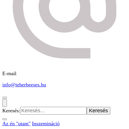
E-mail
info@teherbeeses.hu
Keresés:
Az én "utam"
Inszemináció