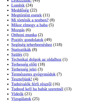
Lelkizzünk!
(49)
Lombik
(24)
Meddőség
(22)
Megtörtént esetek
(11)
Mi történik a testben?
(8)
Mikor elmegy a baba
(5)
Mozgás
(6)
Otthoni munka
(2)
Pozitív gondolatok
(49)
Segítség teherbeeséshez
(118)
Statisztikák
(8)
Szülés
(1)
Technikai dolgok az oldalhoz
(1)
Terhesség előtt
(18)
Terhesség jelei
(3)
Természetes gyógymódok
(7)
Teszteljünk!
(4)
Tudnivalók férfi részről
(16)
Tudnod kell ha babát szeretnél
(13)
Videók
(21)
Vizsgálatok
(25)