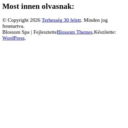
Most innen olvasnak:
© Copyright 2026
Terhesség 30 felett
. Minden jog
fenntartva.
Blossom Spa | Fejlesztette
Blossom Themes
.Készítette:
WordPress
.
Ez a weboldal sütiket használ. Az Uniós törvények
értelmében kérem, engedélyezze a sütik használatát, vagy
zárja be az oldalt.
További információ...
Elfogadom
Az Uniós törvények értelmében fel kell hívnunk a
figyelmét arra, hogy ez a weboldal ún. "cookie"-kat vagy
"sütiket" használ. A sütik kicsik, teljesen veszélytelen
fájlok, amelyeket a weboldal azért helyez el az Ön
számítógépén, hogy minél egyszerűbbé tegye Ön számára
a böngészést. A sütiket letilthatja a böngészője
beállításaiban. Amennyiben ezt nem teszi meg, illetve ha
az "Elfogadom" feliratú gombra kattint, azzal elfogadja a