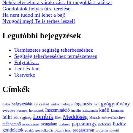
Nehéz elviselni a várakozást. Itt megoldást találsz!
Gondolatok helyes útra terelése.
Ha nem tudod mi lehet a baj!
Nyugodj meg! Te is terhes leszel!
Legutóbbi bejegyzések
Természetes segítség teherbeeséshez
Segítség teherbeeséshez természetesen
Folytatás…
Lent és fent
Testvérke
Címkék
gyógynövény
fogamzás
beágyazódás
baba
c9
család
endokrinológus
férfi
kaáli
Inszemináció
hormonok
inzulin rezisztencia
kismama
gyógytea
hormon
Lombik
Meddőség
lelki
lelki segítség
lélek
Mozgás
méhnyálkahártya
pajzsmirigy
Pozitív
méhpempő
nyugalom
peteérés
negatív teszt
ondósejt
gondolatok
progeszteron
pozitív teszt
pozitív gondolkodás
prolaktin
sikerül