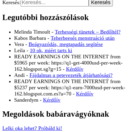
Keresés:
Legutóbbi hozzászólások
Melinda Timoult
-
Terhességi tünetek – Bedőltél?
Kabos Barbara
-
Teherbeesés menstruáció után
Vera
-
Beágyazódás, megtapadás segítése
Leila
-
10 ok, miért tarts ki
READY EARNINGS ON THE INTERNET from
$5965 per week: https://q1-get-4000usd-per-week-
162.blogspot.sg?g=15
-
Kérdőív
Andi
-
Fájdalmas a petevezeték átjárhatósági?
READY EARNINGS ON THE INTERNET from
$5237 per week: https://q1-earn-7000usd-per-week-
162.blogspot.com.es?a=70
-
Kérdőív
Sanderdym
-
Kérdőív
Megoldások babáravágyóknak
Lelki oka lehet? Próbáld ki!