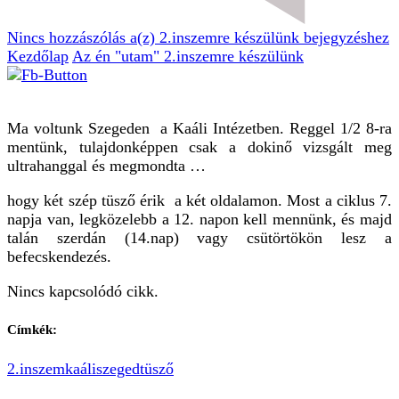
Nincs hozzászólás
a(z) 2.inszemre készülünk bejegyzéshez
Kezdőlap
Az én "utam"
2.inszemre készülünk
Ma voltunk Szegeden a Kaáli Intézetben. Reggel 1/2 8-ra
mentünk, tulajdonképpen csak a dokinő vizsgált meg
ultrahanggal és megmondta …
hogy két szép tüsző érik a két oldalamon. Most a ciklus 7.
napja van, legközelebb a 12. napon kell mennünk, és majd
talán szerdán (14.nap) vagy csütörtökön lesz a
befecskendezés.
Nincs kapcsolódó cikk.
Címkék:
2.inszem
kaáli
szeged
tüsző