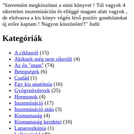
"Szeretném megköszönni a mini könyvet ! Túl vagyok 4
sikertelen inszemináción és elléggé magam alatt vagyok ,
de elolvasva a kis könyv végén lévő pozitív gondolatokat
új erőre kaptam ! Nagyon köszönöm!!" Judit
Kategóriák
A ciklusról
(15)
Akiknek még nem sikerült
(4)
Az én "utam"
(74)
Betegségek
(6)
Család
(1)
Egy kis anatómia
(16)
Gyógynövények
(25)
Hormonok
(4)
Inszemináció
(17)
Inszemináció után
(3)
Kismamaság
(4)
Kismamaság kezdetei
(10)
Laparoszkópia
(1)