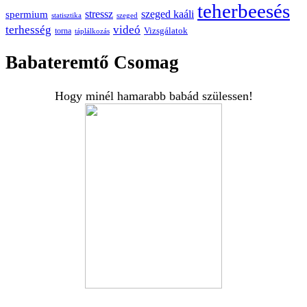
teherbeesés
spermium
stressz
szeged kaáli
statisztika
szeged
terhesség
videó
Vizsgálatok
torna
táplálkozás
Babateremtő Csomag
Hogy minél hamarabb babád szülessen!