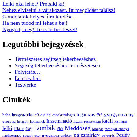
Lelki oka lehet? Próbáld ki!
Nehéz elviselni a várakozást. Itt megoldást találsz!
Gondolatok helyes útra terelése.
Ha nem tudod mi lehet a baj!
Nyugodj meg! Te is terhes leszel!
Legutóbbi bejegyzések
Természetes segítség teherbeeséshez
Segítség teherbeeséshez természetesen
Folytatás…
Lent és fent
Testvérke
Címkék
gyógynövény
fogamzás
beágyazódás
baba
c9
család
endokrinológus
férfi
kaáli
Inszemináció
hormonok
inzulin rezisztencia
kismama
gyógytea
hormon
Lombik
Meddőség
lelki
lelki segítség
lélek
Mozgás
méhnyálkahártya
pajzsmirigy
Pozitív
méhpempő
nyugalom
peteérés
negatív teszt
ondósejt