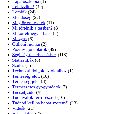
Laparoszkópia
(1)
Lelkizzünk!
(49)
Lombik
(24)
Meddőség
(22)
Megtörtént esetek
(11)
Mi történik a testben?
(8)
Mikor elmegy a baba
(5)
Mozgás
(6)
Otthoni munka
(2)
Pozitív gondolatok
(49)
Segítség teherbeeséshez
(118)
Statisztikák
(8)
Szülés
(1)
Technikai dolgok az oldalhoz
(1)
Terhesség előtt
(18)
Terhesség jelei
(3)
Természetes gyógymódok
(7)
Teszteljünk!
(4)
Tudnivalók férfi részről
(16)
Tudnod kell ha babát szeretnél
(13)
Videók
(21)
Vizsgálatok
(25)