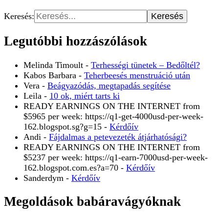
Keresés:
Legutóbbi hozzászólások
Melinda Timoult
-
Terhességi tünetek – Bedőltél?
Kabos Barbara
-
Teherbeesés menstruáció után
Vera
-
Beágyazódás, megtapadás segítése
Leila
-
10 ok, miért tarts ki
READY EARNINGS ON THE INTERNET from
$5965 per week: https://q1-get-4000usd-per-week-
162.blogspot.sg?g=15
-
Kérdőív
Andi
-
Fájdalmas a petevezeték átjárhatósági?
READY EARNINGS ON THE INTERNET from
$5237 per week: https://q1-earn-7000usd-per-week-
162.blogspot.com.es?a=70
-
Kérdőív
Sanderdym
-
Kérdőív
Megoldások babáravágyóknak