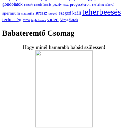
gondolatok
progeszteron
pozitív teszt
pozitív gondolkodás
prolaktin
sikerül
teherbeesés
spermium
stressz
szeged kaáli
statisztika
szeged
terhesség
videó
Vizsgálatok
torna
táplálkozás
Babateremtő Csomag
Hogy minél hamarabb babád szülessen!