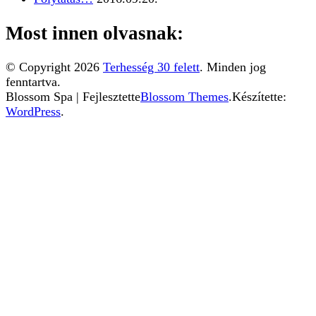
Most innen olvasnak:
© Copyright 2026
Terhesség 30 felett
. Minden jog
fenntartva.
Blossom Spa | Fejlesztette
Blossom Themes
.Készítette:
WordPress
.
Ez a weboldal sütiket használ. Az Uniós törvények
értelmében kérem, engedélyezze a sütik használatát, vagy
zárja be az oldalt.
További információ...
Elfogadom
Az Uniós törvények értelmében fel kell hívnunk a
figyelmét arra, hogy ez a weboldal ún. "cookie"-kat vagy
"sütiket" használ. A sütik kicsik, teljesen veszélytelen
fájlok, amelyeket a weboldal azért helyez el az Ön
számítógépén, hogy minél egyszerűbbé tegye Ön számára
a böngészést. A sütiket letilthatja a böngészője
beállításaiban. Amennyiben ezt nem teszi meg, illetve ha