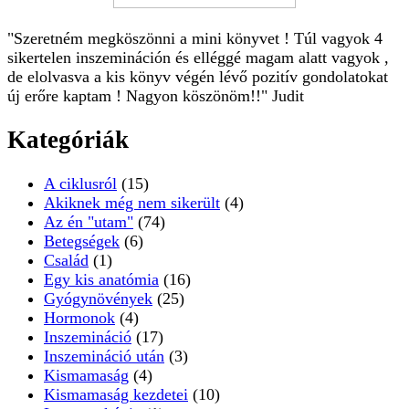
"Szeretném megköszönni a mini könyvet ! Túl vagyok 4
sikertelen inszemináción és elléggé magam alatt vagyok ,
de elolvasva a kis könyv végén lévő pozitív gondolatokat
új erőre kaptam ! Nagyon köszönöm!!" Judit
Kategóriák
A ciklusról
(15)
Akiknek még nem sikerült
(4)
Az én "utam"
(74)
Betegségek
(6)
Család
(1)
Egy kis anatómia
(16)
Gyógynövények
(25)
Hormonok
(4)
Inszemináció
(17)
Inszemináció után
(3)
Kismamaság
(4)
Kismamaság kezdetei
(10)