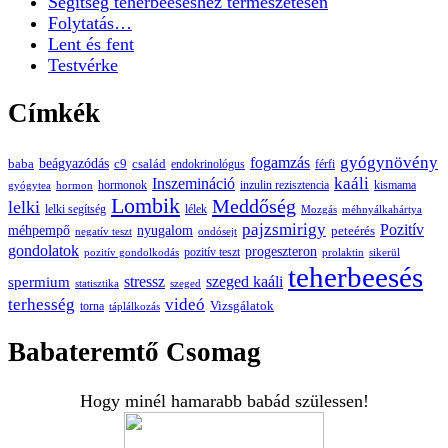
Segítség teherbeeséshez természetesen
Folytatás…
Lent és fent
Testvérke
Címkék
gyógynövény
fogamzás
beágyazódás
baba
c9
család
endokrinológus
férfi
kaáli
Inszemináció
hormonok
inzulin rezisztencia
kismama
gyógytea
hormon
Lombik
Meddőség
lelki
lelki segítség
lélek
Mozgás
méhnyálkahártya
pajzsmirigy
Pozitív
méhpempő
nyugalom
peteérés
negatív teszt
ondósejt
gondolatok
progeszteron
pozitív teszt
pozitív gondolkodás
prolaktin
sikerül
teherbeesés
spermium
stressz
szeged kaáli
statisztika
szeged
terhesség
videó
Vizsgálatok
torna
táplálkozás
Babateremtő Csomag
Hogy minél hamarabb babád szülessen!