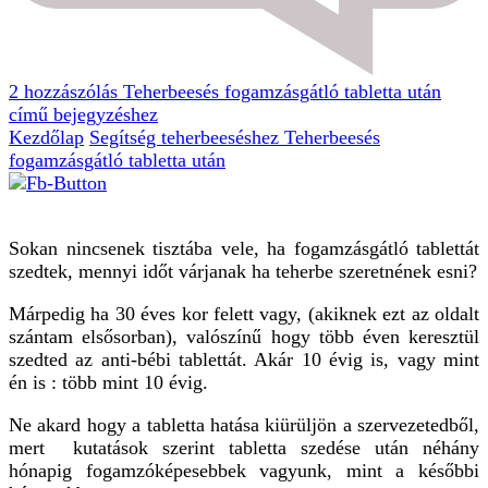
2 hozzászólás
Teherbeesés fogamzásgátló tabletta után
című bejegyzéshez
Kezdőlap
Segítség teherbeeséshez
Teherbeesés
fogamzásgátló tabletta után
Sokan nincsenek tisztába vele, ha fogamzásgátló tablettát
szedtek, mennyi időt várjanak ha teherbe szeretnének esni?
Márpedig ha 30 éves kor felett vagy, (akiknek ezt az oldalt
szántam elsősorban), valószínű hogy több éven keresztül
szedted az anti-bébi tablettát. Akár 10 évig is, vagy mint
én is : több mint 10 évig.
Ne akard hogy a tabletta hatása kiürüljön a szervezetedből,
mert kutatások szerint tabletta szedése után néhány
hónapig fogamzóképesebbek vagyunk, mint a későbbi