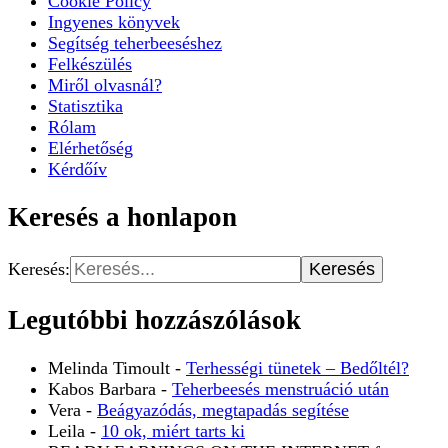
Cookie Policy
Ingyenes könyvek
Segítség teherbeeséshez
Felkészülés
Miről olvasnál?
Statisztika
Rólam
Elérhetőség
Kérdőív
Keresés a honlapon
Keresés:
Legutóbbi hozzászólások
Melinda Timoult
-
Terhességi tünetek – Bedőltél?
Kabos Barbara
-
Teherbeesés menstruáció után
Vera
-
Beágyazódás, megtapadás segítése
Leila
-
10 ok, miért tarts ki