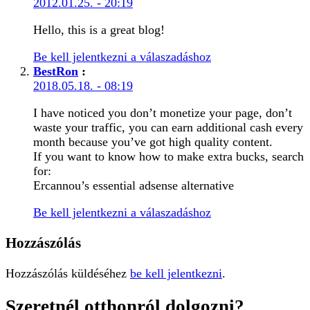
2012.01.25. - 20:19
Hello, this is a great blog!
Be kell jelentkezni a válaszadáshoz
BestRon
:
2018.05.18. - 08:19
I have noticed you don’t monetize your page, don’t
waste your traffic, you can earn additional cash every
month because you’ve got high quality content.
If you want to know how to make extra bucks, search
for:
Ercannou’s essential adsense alternative
Be kell jelentkezni a válaszadáshoz
Hozzászólás
Hozzászólás küldéséhez
be kell jelentkezni
.
Szeretnél otthonról dolgozni?