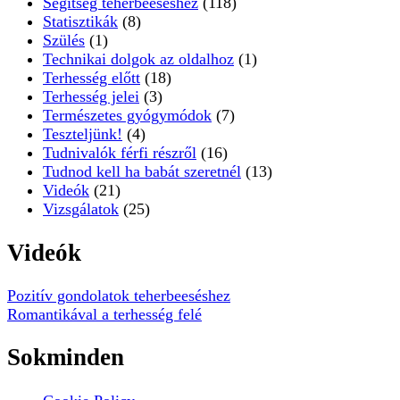
Segítség teherbeeséshez
(118)
Statisztikák
(8)
Szülés
(1)
Technikai dolgok az oldalhoz
(1)
Terhesség előtt
(18)
Terhesség jelei
(3)
Természetes gyógymódok
(7)
Teszteljünk!
(4)
Tudnivalók férfi részről
(16)
Tudnod kell ha babát szeretnél
(13)
Videók
(21)
Vizsgálatok
(25)
Videók
Pozitív gondolatok teherbeeséshez
Romantikával a terhesség felé
Sokminden