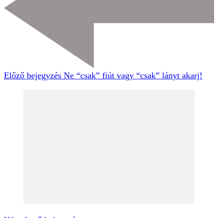
Előző bejegyzés
Ne “csak” fiút vagy “csak” lányt akarj!