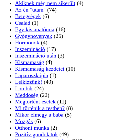
Akiknek még nem sikerült
(4)
Az én "utam"
(74)
Betegségek
(6)
Család
(1)
Egy kis anatómia
(16)
Gyógynövények
(25)
Hormonok
(4)
Inszemináció
(17)
Inszemináció után
(3)
Kismamaság
(4)
Kismamaság kezdetei
(10)
Laparoszkópia
(1)
Lelkizzünk!
(49)
Lombik
(24)
Meddőség
(22)
Megtörtént esetek
(11)
Mi történik a testben?
(8)
Mikor elmegy a baba
(5)
Mozgás
(6)
Otthoni munka
(2)
Pozitív gondolatok
(49)