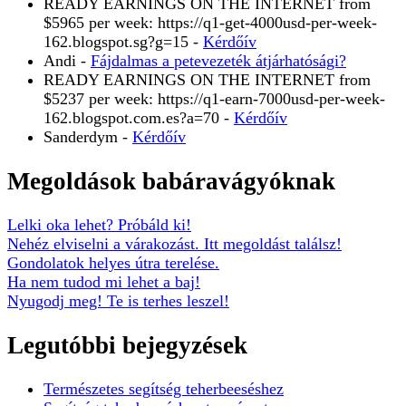
READY EARNINGS ON THE INTERNET from
$5965 per week: https://q1-get-4000usd-per-week-
162.blogspot.sg?g=15
-
Kérdőív
Andi
-
Fájdalmas a petevezeték átjárhatósági?
READY EARNINGS ON THE INTERNET from
$5237 per week: https://q1-earn-7000usd-per-week-
162.blogspot.com.es?a=70
-
Kérdőív
Sanderdym
-
Kérdőív
Megoldások babáravágyóknak
Lelki oka lehet? Próbáld ki!
Nehéz elviselni a várakozást. Itt megoldást találsz!
Gondolatok helyes útra terelése.
Ha nem tudod mi lehet a baj!
Nyugodj meg! Te is terhes leszel!
Legutóbbi bejegyzések
Természetes segítség teherbeeséshez