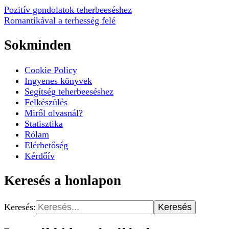
Pozitív gondolatok teherbeeséshez
Romantikával a terhesség felé
Sokminden
Cookie Policy
Ingyenes könyvek
Segítség teherbeeséshez
Felkészülés
Miről olvasnál?
Statisztika
Rólam
Elérhetőség
Kérdőív
Keresés a honlapon
Keresés: