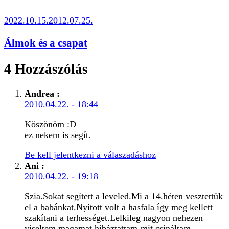
2022.10.15.
2012.07.25.
Álmok és a csapat
4 Hozzászólás
Andrea
:
2010.04.22. - 18:44
Köszönöm :D
ez nekem is segít.
Be kell jelentkezni a válaszadáshoz
Ani
:
2010.04.22. - 19:18
Szia.Sokat segített a leveled.Mi a 14.héten vesztettük
el a babánkat.Nyitott volt a hasfala így meg kellett
szakítani a terhességet.Lelkileg nagyon nehezen
viseltem,magamat hibáztattam-mit csináltam