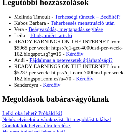
Legutóbbi hozzászólások
Melinda Timoult
-
Terhességi tünetek – Bedőltél?
Kabos Barbara
-
Teherbeesés menstruáció után
Vera
-
Beágyazódás, megtapadás segítése
Leila
-
10 ok, miért tarts ki
READY EARNINGS ON THE INTERNET from
$5965 per week: https://q1-get-4000usd-per-week-
162.blogspot.sg?g=15
-
Kérdőív
Andi
-
Fájdalmas a petevezeték átjárhatósági?
READY EARNINGS ON THE INTERNET from
$5237 per week: https://q1-earn-7000usd-per-week-
162.blogspot.com.es?a=70
-
Kérdőív
Sanderdym
-
Kérdőív
Megoldások babáravágyóknak
Lelki oka lehet? Próbáld ki!
Nehéz elviselni a várakozást. Itt megoldást találsz!
Gondolatok helyes útra terelése.
Ha nem tudod mi lehet a baj!