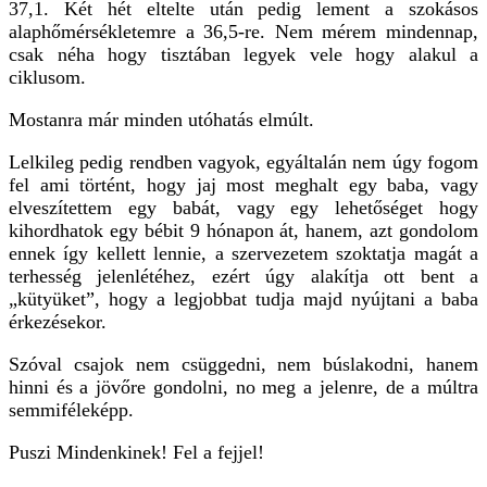
37,1. Két hét eltelte után pedig lement a szokásos
alaphőmérsékletemre a 36,5-re. Nem mérem mindennap,
csak néha hogy tisztában legyek vele hogy alakul a
ciklusom.
Mostanra már minden utóhatás elmúlt.
Lelkileg pedig rendben vagyok, egyáltalán nem úgy fogom
fel ami történt, hogy jaj most meghalt egy baba, vagy
elveszítettem egy babát, vagy egy lehetőséget hogy
kihordhatok egy bébit 9 hónapon át, hanem, azt gondolom
ennek így kellett lennie, a szervezetem szoktatja magát a
terhesség jelenlétéhez, ezért úgy alakítja ott bent a
„kütyüket”, hogy a legjobbat tudja majd nyújtani a baba
érkezésekor.
Szóval csajok nem csüggedni, nem búslakodni, hanem
hinni és a jövőre gondolni, no meg a jelenre, de a múltra
semmiféleképp.
Puszi Mindenkinek! Fel a fejjel!