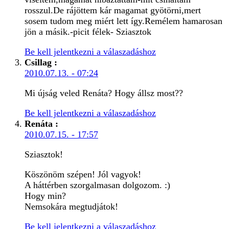
rosszul.De rájöttem kár magamat gyötörni,mert
sosem tudom meg miért lett így.Remélem hamarosan
jön a másik.-picit félek- Sziasztok
Be kell jelentkezni a válaszadáshoz
Csillag
:
2010.07.13. - 07:24
Mi újság veled Renáta? Hogy állsz most??
Be kell jelentkezni a válaszadáshoz
Renáta
:
2010.07.15. - 17:57
Sziasztok!
Köszönöm szépen! Jól vagyok!
A háttérben szorgalmasan dolgozom. :)
Hogy min?
Nemsokára megtudjátok!
Be kell jelentkezni a válaszadáshoz