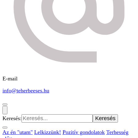
E-mail
info@teherbeeses.hu
Keresés:
Az én "utam"
Lelkizzünk!
Pozitív gondolatok
Terhesség