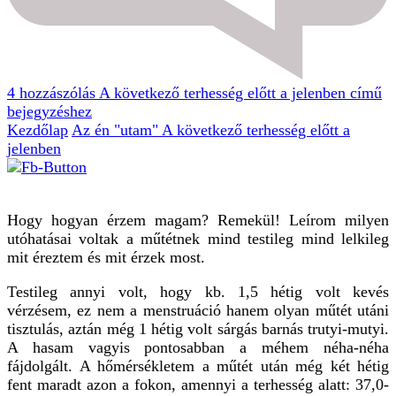
4 hozzászólás
A következő terhesség előtt a jelenben című
bejegyzéshez
Kezdőlap
Az én "utam"
A következő terhesség előtt a
jelenben
Hogy hogyan érzem magam? Remekül! Leírom milyen
utóhatásai voltak a műtétnek mind testileg mind lelkileg
mit éreztem és mit érzek most.
Testileg annyi volt, hogy kb. 1,5 hétig volt kevés
vérzésem, ez nem a menstruáció hanem olyan műtét utáni
tisztulás, aztán még 1 hétig volt sárgás barnás trutyi-mutyi.
A hasam vagyis pontosabban a méhem néha-néha
fájdolgált. A hőmérsékletem a műtét után még két hétig
fent maradt azon a fokon, amennyi a terhesség alatt: 37,0-