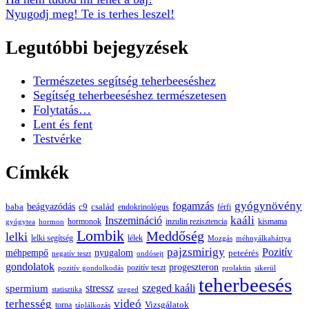
Nyugodj meg! Te is terhes leszel!
Legutóbbi bejegyzések
Természetes segítség teherbeeséshez
Segítség teherbeeséshez természetesen
Folytatás…
Lent és fent
Testvérke
Címkék
gyógynövény
fogamzás
beágyazódás
baba
c9
család
endokrinológus
férfi
kaáli
Inszemináció
hormonok
inzulin rezisztencia
kismama
gyógytea
hormon
Lombik
Meddőség
lelki
lelki segítség
lélek
Mozgás
méhnyálkahártya
pajzsmirigy
Pozitív
méhpempő
nyugalom
peteérés
negatív teszt
ondósejt
gondolatok
progeszteron
pozitív teszt
pozitív gondolkodás
prolaktin
sikerül
teherbeesés
spermium
stressz
szeged kaáli
statisztika
szeged
terhesség
videó
Vizsgálatok
torna
táplálkozás