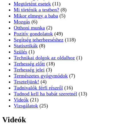
Megtörtént esetek
(11)
Mi történik a testben?
(8)
Mikor elmegy a baba
(5)
Mozgás
(6)
Otthoni munka
(2)
Pozitív gondolatok
(49)
Segítség teherbeeséshez
(118)
Statisztikák
(8)
Szülés
(1)
Technikai dolgok az oldalhoz
(1)
Terhesség előtt
(18)
Terhesség jelei
(3)
Természetes gyógymódok
(7)
Teszteljünk!
(4)
Tudnivalók férfi részről
(16)
Tudnod kell ha babát szeretnél
(13)
Videók
(21)
Vizsgálatok
(25)
Videók