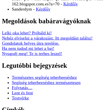
162.blogspot.com.es?a=70
-
Kérdőív
Sanderdym
-
Kérdőív
Megoldások babáravágyóknak
Lelki oka lehet? Próbáld ki!
Nehéz elviselni a várakozást. Itt megoldást találsz!
Gondolatok helyes útra terelése.
Ha nem tudod mi lehet a baj!
Nyugodj meg! Te is terhes leszel!
Legutóbbi bejegyzések
Természetes segítség teherbeeséshez
Segítség teherbeeséshez természetesen
Folytatás…
Lent és fent
Testvérke
Címkék