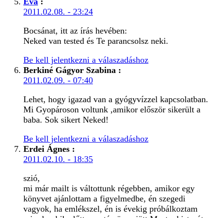
Éva
:
2011.02.08. - 23:24
Bocsánat, itt az írás hevében:
Neked van tested és Te parancsolsz neki.
Be kell jelentkezni a válaszadáshoz
Berkiné Gágyor Szabina
:
2011.02.09. - 07:40
Lehet, hogy igazad van a gyógyvízzel kapcsolatban.
Mi Gyopároson voltunk ,amikor először sikerült a
baba. Sok sikert Neked!
Be kell jelentkezni a válaszadáshoz
Erdei Ágnes
:
2011.02.10. - 18:35
szió,
mi már mailt is váltottunk régebben, amikor egy
könyvet ajánlottam a figyelmedbe, én szegedi
vagyok, ha emlékszel, én is évekig próbálkoztam