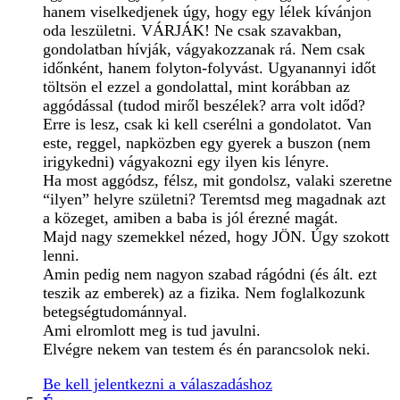
hanem viselkedjenek úgy, hogy egy lélek kívánjon
oda leszületni. VÁRJÁK! Ne csak szavakban,
gondolatban hívják, vágyakozzanak rá. Nem csak
időnként, hanem folyton-folyvást. Ugyanannyi időt
töltsön el ezzel a gondolattal, mint korábban az
aggódással (tudod miről beszélek? arra volt időd?
Erre is lesz, csak ki kell cserélni a gondolatot. Van
este, reggel, napközben egy gyerek a buszon (nem
irigykedni) vágyakozni egy ilyen kis lényre.
Ha most aggódsz, félsz, mit gondolsz, valaki szeretne
“ilyen” helyre születni? Teremtsd meg magadnak azt
a közeget, amiben a baba is jól érezné magát.
Majd nagy szemekkel nézed, hogy JÖN. Úgy szokott
lenni.
Amin pedig nem nagyon szabad rágódni (és ált. ezt
teszik az emberek) az a fizika. Nem foglalkozunk
betegségtudománnyal.
Ami elromlott meg is tud javulni.
Elvégre nekem van testem és én parancsolok neki.
Be kell jelentkezni a válaszadáshoz