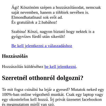
Ági! Köszönöm szépen a hozzászólásodat, nemcsak
saját nevemben, hanem a többiek nevében is.
Elmondhatatlnaul sok erőt ad.
És gratulálok a 2.babához!
Szabina! Köszi, nagyon biztató hogy nektek is a
gyógyvízes fürdő után sikerült!
Be kell jelentkezni a válaszadáshoz
Hozzászólás
Hozzászólás küldéséhez
be kell jelentkezni
.
Szeretnél otthonról dolgozni?
Te mit fogsz csinálni ha lejár a gyesed? Mutatok neked egy
100%-ban online végezhető munkát. Csak egy laptop vagy
egy okostelefon kell hozzá. Írj privát üzenetet facebookon
és megmutatom miről van szó.