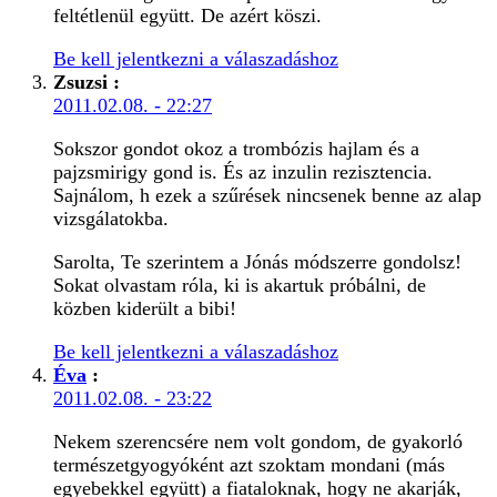
feltétlenül együtt. De azért köszi.
Be kell jelentkezni a válaszadáshoz
Zsuzsi
:
2011.02.08. - 22:27
Sokszor gondot okoz a trombózis hajlam és a
pajzsmirigy gond is. És az inzulin rezisztencia.
Sajnálom, h ezek a szűrések nincsenek benne az alap
vizsgálatokba.
Sarolta, Te szerintem a Jónás módszerre gondolsz!
Sokat olvastam róla, ki is akartuk próbálni, de
közben kiderült a bibi!
Be kell jelentkezni a válaszadáshoz
Éva
:
2011.02.08. - 23:22
Nekem szerencsére nem volt gondom, de gyakorló
természetgyogyóként azt szoktam mondani (más
egyebekkel együtt) a fiataloknak, hogy ne akarják,