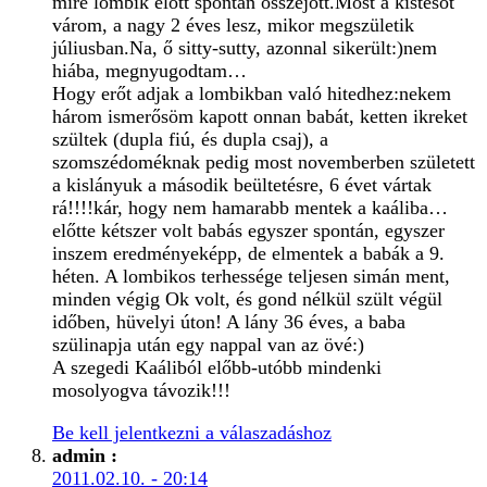
mire lombik előtt spontán összejött.Most a kistesót
várom, a nagy 2 éves lesz, mikor megszületik
júliusban.Na, ő sitty-sutty, azonnal sikerült:)nem
hiába, megnyugodtam…
Hogy erőt adjak a lombikban való hitedhez:nekem
három ismerősöm kapott onnan babát, ketten ikreket
szültek (dupla fiú, és dupla csaj), a
szomszédoméknak pedig most novemberben született
a kislányuk a második beültetésre, 6 évet vártak
rá!!!!kár, hogy nem hamarabb mentek a kaáliba…
előtte kétszer volt babás egyszer spontán, egyszer
inszem eredményeképp, de elmentek a babák a 9.
héten. A lombikos terhessége teljesen simán ment,
minden végig Ok volt, és gond nélkül szült végül
időben, hüvelyi úton! A lány 36 éves, a baba
szülinapja után egy nappal van az övé:)
A szegedi Kaáliból előbb-utóbb mindenki
mosolyogva távozik!!!
Be kell jelentkezni a válaszadáshoz
admin
:
2011.02.10. - 20:14