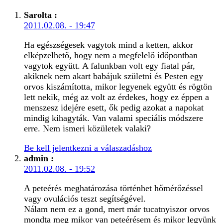
Sarolta
:
2011.02.08. - 19:47
Ha egészségesek vagytok mind a ketten, akkor
elképzelhető, hogy nem a megfelelő időpontban
vagytok együtt. A falunkban volt egy fiatal pár,
akiknek nem akart babájuk születni és Pesten egy
orvos kiszámította, mikor legyenek együtt és rögtön
lett nekik, még az volt az érdekes, hogy ez éppen a
menszesz idejére esett, ők pedig azokat a napokat
mindig kihagyták. Van valami speciális módszere
erre. Nem ismeri közületek valaki?
Be kell jelentkezni a válaszadáshoz
admin
:
2011.02.08. - 19:52
A peteérés meghatározása történhet hőmérőzéssel
vagy ovulációs teszt segítségével.
Nálam nem ez a gond, mert már tucatnyiszor orvos
mondta meg mikor van peteérésem és mikor legyünk