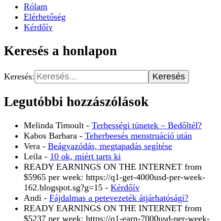
Rólam
Elérhetőség
Kérdőív
Keresés a honlapon
Keresés:
Legutóbbi hozzászólások
Melinda Timoult
-
Terhességi tünetek – Bedőltél?
Kabos Barbara
-
Teherbeesés menstruáció után
Vera
-
Beágyazódás, megtapadás segítése
Leila
-
10 ok, miért tarts ki
READY EARNINGS ON THE INTERNET from
$5965 per week: https://q1-get-4000usd-per-week-
162.blogspot.sg?g=15
-
Kérdőív
Andi
-
Fájdalmas a petevezeték átjárhatósági?
READY EARNINGS ON THE INTERNET from
$5237 per week: https://q1-earn-7000usd-per-week-