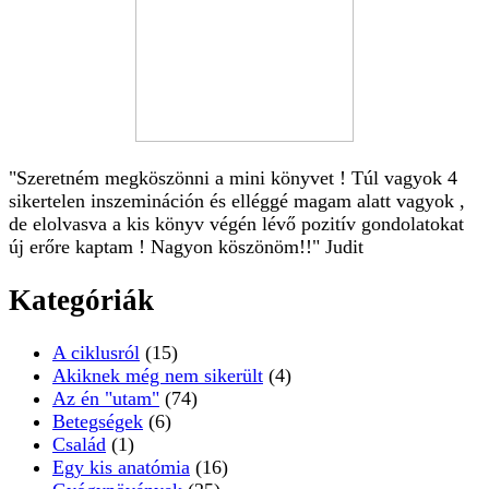
"Szeretném megköszönni a mini könyvet ! Túl vagyok 4
sikertelen inszemináción és elléggé magam alatt vagyok ,
de elolvasva a kis könyv végén lévő pozitív gondolatokat
új erőre kaptam ! Nagyon köszönöm!!" Judit
Kategóriák
A ciklusról
(15)
Akiknek még nem sikerült
(4)
Az én "utam"
(74)
Betegségek
(6)
Család
(1)
Egy kis anatómia
(16)