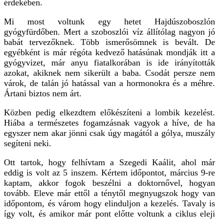
érdekében.
Mi most voltunk egy hetet Hajdúszoboszlón
gyógyfürdőben. Mert a szoboszlói víz állítólag nagyon jó
babát tervezőknek. Több ismerősömnek is bevált. De
egyébként is már régóta kedvező hatásúnak mondják itt a
gyógyvizet, már anyu fiatalkorában is ide irányították
azokat, akiknek nem sikerült a baba. Csodát persze nem
várok, de talán jó hatással van a hormonokra és a méhre.
Ártani biztos nem árt.
Közben pedig elkezdtem előkészíteni a lombik kezelést.
Hiába a természetes fogamzásnak vagyok a híve, de ha
egyszer nem akar jönni csak úgy magától a gólya, muszály
segíteni neki.
Ott tartok, hogy felhívtam a Szegedi Kaálit, ahol már
eddig is volt az 5 inszem. Kértem időpontot, március 9-re
kaptam, akkor fogok beszélni a doktornővel, hogyan
tovább. Eleve már ettől a ténytől megnyugszok hogy van
időpontom, és várom hogy elinduljon a kezelés. Tavaly is
így volt, és amikor már pont előtte voltunk a ciklus eleji