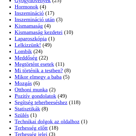
Gyógynövények
(25)
Hormonok
(4)
Inszemináció
(17)
Inszemináció után
(3)
Kismamaság
(4)
Kismamaság kezdetei
(10)
Laparoszkópia
(1)
Lelkizzünk!
(49)
Lombik
(24)
Meddőség
(22)
Megtörtént esetek
(11)
Mi történik a testben?
(8)
Mikor elmegy a baba
(5)
Mozgás
(6)
Otthoni munka
(2)
Pozitív gondolatok
(49)
Segítség teherbeeséshez
(118)
Statisztikák
(8)
Szülés
(1)
Technikai dolgok az oldalhoz
(1)
Terhesség előtt
(18)
Terhesség jelei
(3)