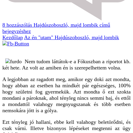
8 hozzászólás
Hajdúszoboszló, majd lombik című
bejegyzéshez
Kezdőlap
Az én "utam"
Hajdúszoboszló, majd lombik
Nem tudom láttátok-e a Fókuszban a riportot kb.
két hete. Az volt az amiben én is szerepelhettem volna.
A legjobban az ragadott meg, amikor egy doki azt mondta,
hogy abban az esetben ha mindkét pár egészséges, 100%
hogy születni fog gyermekük. Azt mondta ő ezt szokta
mondani a pároknak, ahol tényleg nincs semmi baj, és ettől
a mondattól valahogy megnyugszanak és több esetben
nemsokára jött is a gólya.
Ezt tényleg jó hallani, ebbe kell valahogy beletörődni, és
csak várni. Illetve bizonyos lépéseket megtenni az ügy