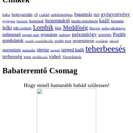
gyógynövény
fogamzás
beágyazódás
baba
c9
család
endokrinológus
férfi
kaáli
Inszemináció
hormonok
inzulin rezisztencia
kismama
gyógytea
hormon
Lombik
Meddőség
lelki
lelki segítség
lélek
Mozgás
méhnyálkahártya
pajzsmirigy
Pozitív
méhpempő
nyugalom
peteérés
negatív teszt
ondósejt
gondolatok
progeszteron
pozitív teszt
pozitív gondolkodás
prolaktin
sikerül
teherbeesés
spermium
stressz
szeged kaáli
statisztika
szeged
terhesség
videó
Vizsgálatok
torna
táplálkozás
Babateremtő Csomag
Hogy minél hamarabb babád szülessen!