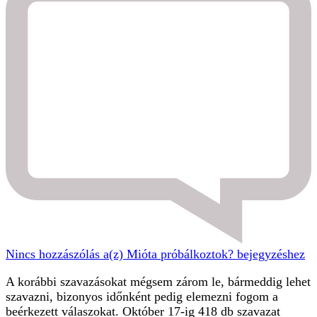
Nincs hozzászólás
a(z) Mióta próbálkoztok? bejegyzéshez
A korábbi szavazásokat mégsem zárom le, bármeddig lehet
szavazni, bizonyos időnként pedig elemezni fogom a
beérkezett válaszokat. Október 17-ig 418 db szavazat