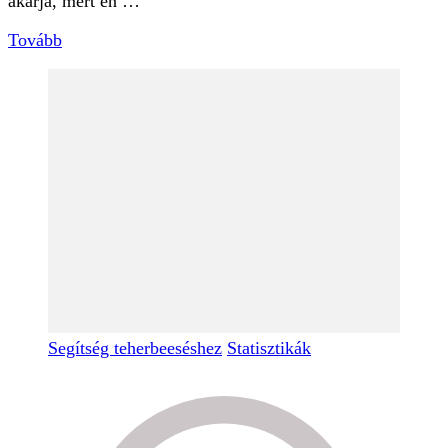
akarja, mert én …
Tovább
Segítség teherbeeséshez
Statisztikák