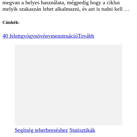
megvan a helyes használata, mégpedig hogy a ciklus
melyik szakaszán lehet alkalmazni, és azt is tudni kell …
Címkék:
40 felett
gyógynövény
menstruáció
Tovább
Segítség teherbeeséshez
Statisztikák