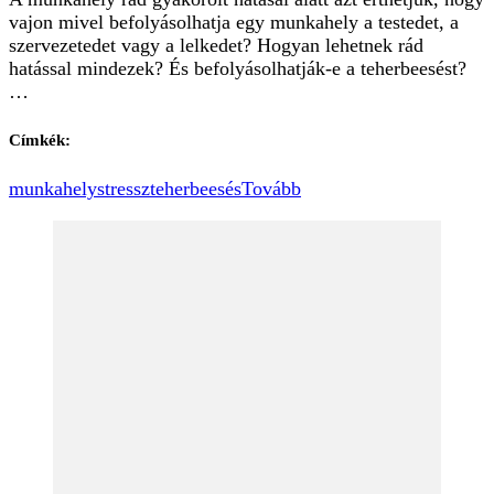
vajon mivel befolyásolhatja egy munkahely a testedet, a
szervezetedet vagy a lelkedet? Hogyan lehetnek rád
hatással mindezek? És befolyásolhatják-e a teherbeesést?
…
Címkék:
munkahely
stressz
teherbeesés
Tovább