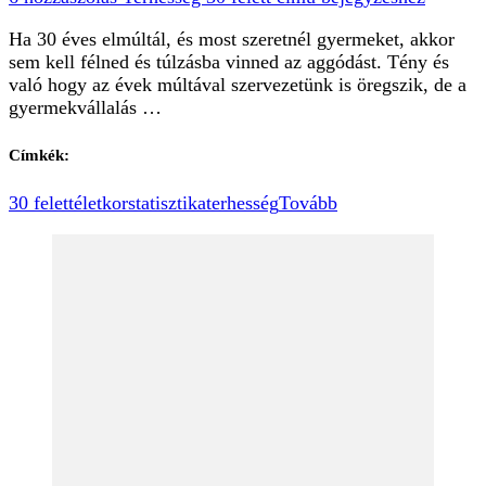
Ha 30 éves elmúltál, és most szeretnél gyermeket, akkor
sem kell félned és túlzásba vinned az aggódást. Tény és
való hogy az évek múltával szervezetünk is öregszik, de a
gyermekvállalás …
Címkék:
30 felett
életkor
statisztika
terhesség
Tovább