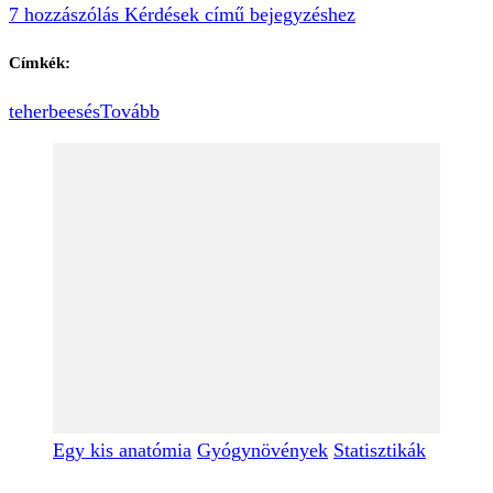
7 hozzászólás
Kérdések című bejegyzéshez
Címkék:
teherbeesés
Tovább
Egy kis anatómia
Gyógynövények
Statisztikák