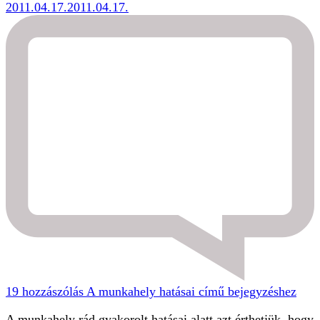
2011.04.17.
2011.04.17.
19 hozzászólás
A munkahely hatásai című bejegyzéshez
A munkahely rád gyakorolt hatásai alatt azt érthetjük, hogy