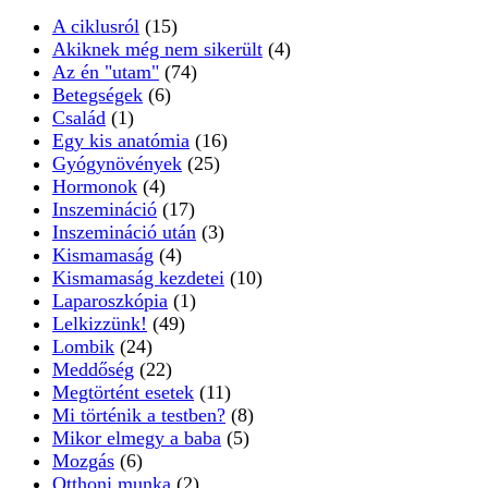
A ciklusról
(15)
Akiknek még nem sikerült
(4)
Az én "utam"
(74)
Betegségek
(6)
Család
(1)
Egy kis anatómia
(16)
Gyógynövények
(25)
Hormonok
(4)
Inszemináció
(17)
Inszemináció után
(3)
Kismamaság
(4)
Kismamaság kezdetei
(10)
Laparoszkópia
(1)
Lelkizzünk!
(49)
Lombik
(24)
Meddőség
(22)
Megtörtént esetek
(11)
Mi történik a testben?
(8)
Mikor elmegy a baba
(5)
Mozgás
(6)
Otthoni munka
(2)