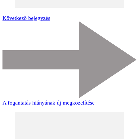
Következő bejegyzés
A fogantatás hiányának új megközelítése