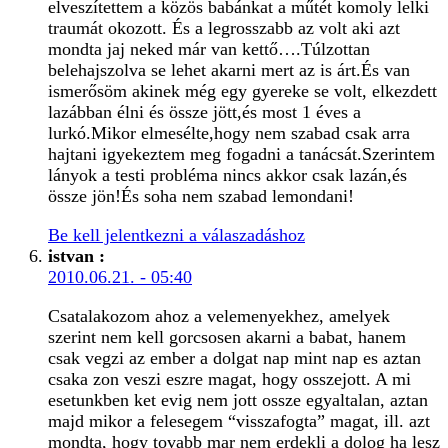
elveszítettem a közös babánkat a műtét komoly lelki
traumát okozott. És a legrosszabb az volt aki azt
mondta jaj neked már van kettő….Túlzottan
belehajszolva se lehet akarni mert az is árt.És van
ismerősöm akinek még egy gyereke se volt, elkezdett
lazábban élni és össze jött,és most 1 éves a
lurkó.Mikor elmesélte,hogy nem szabad csak arra
hajtani igyekeztem meg fogadni a tanácsát.Szerintem
lányok a testi probléma nincs akkor csak lazán,és
össze jön!És soha nem szabad lemondani!
Be kell jelentkezni a válaszadáshoz
istvan
:
2010.06.21. - 05:40
Csatalakozom ahoz a velemenyekhez, amelyek
szerint nem kell gorcsosen akarni a babat, hanem
csak vegzi az ember a dolgat nap mint nap es aztan
csaka zon veszi eszre magat, hogy osszejott. A mi
esetunkben ket evig nem jott ossze egyaltalan, aztan
majd mikor a felesegem “visszafogta” magat, ill. azt
mondta, hogy tovabb mar nem erdekli a dolog ha lesz