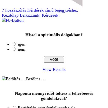
7 hozzászólás
Kérdések című bejegyzéshez
Kezdőlap
Lelkizzünk!
Kérdések
Hiszel a spirituális dolgokban?
igen
nem
View Results
Betöltés ...
Naponta mennyi időt töltesz a teherbeesés
gondolatával?
Egyáltalán nem foglalkozok vele