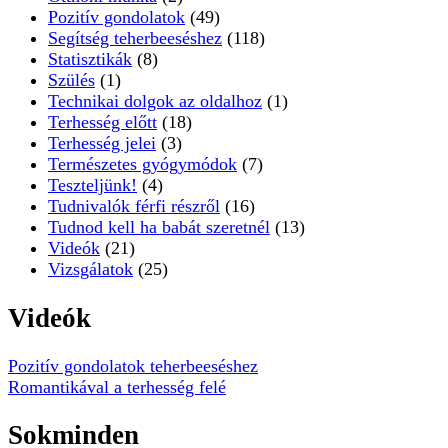
Pozitív gondolatok
(49)
Segítség teherbeeséshez
(118)
Statisztikák
(8)
Szülés
(1)
Technikai dolgok az oldalhoz
(1)
Terhesség előtt
(18)
Terhesség jelei
(3)
Természetes gyógymódok
(7)
Teszteljünk!
(4)
Tudnivalók férfi részről
(16)
Tudnod kell ha babát szeretnél
(13)
Videók
(21)
Vizsgálatok
(25)
Videók
Pozitív gondolatok teherbeeséshez
Romantikával a terhesség felé
Sokminden