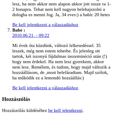
lesz, ha nem akkor nem alapon akkor jott ossze ra 1-
2 honapra. Tehat nem kell nagyon belehajszolni a
dologba es menni fog. Ja, 34 eves:) a babic 20 hetes
Be kell jelentkezni a válaszadáshoz
Babe
:
2010.06.21. - 09:22
Mi évek óta küzdünk, változó lelkesedéssel. 35
leszek, még nem estem teherbe. És jelenleg ott
tartok, két iszonyú fájdalmas inszeminéció után (!)
hogy nem érdekel. Ha nem lesz gyerekem, akkor
nem lesz. Remélem, és tudom, hogy majd változik a
hozzáállásom, de ,most belefáradtam. Majd szólok,
ha működik ez a lemondó hozzáállás:)
Be kell jelentkezni a válaszadáshoz
Hozzászólás
Hozzászólás küldéséhez
be kell jelentkezni
.