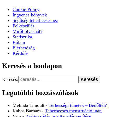
Cookie Policy
Ingyenes könyvek
Segítség teherbeeséshez
Felkészülés
Miről olvasnál?
Statisztika
Rólam
Elérhetőség
Kérdőív
Keresés a honlapon
Keresés:
Legutóbbi hozzászólások
Melinda Timoult
-
Terhességi tünetek – Bedőltél?
Kabos Barbara
-
Teherbeesés menstruáció után
Vera
-
Beágyazódás, megtapadás segítése