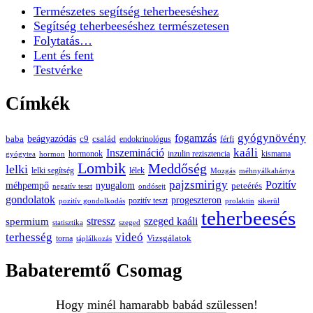
Természetes segítség teherbeeséshez
Segítség teherbeeséshez természetesen
Folytatás…
Lent és fent
Testvérke
Címkék
gyógynövény
fogamzás
beágyazódás
baba
c9
család
endokrinológus
férfi
kaáli
Inszemináció
hormonok
inzulin rezisztencia
kismama
gyógytea
hormon
Lombik
Meddőség
lelki
lelki segítség
lélek
Mozgás
méhnyálkahártya
pajzsmirigy
Pozitív
méhpempő
nyugalom
peteérés
negatív teszt
ondósejt
gondolatok
progeszteron
pozitív teszt
pozitív gondolkodás
prolaktin
sikerül
teherbeesés
spermium
stressz
szeged kaáli
statisztika
szeged
terhesség
videó
Vizsgálatok
torna
táplálkozás
Babateremtő Csomag
Hogy minél hamarabb babád szülessen!