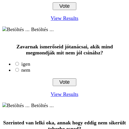
View Results
Betöltés ...
Zavarnak ismerőseid jótanácsai, akik mind
megmondják mit nem jól csinálsz?
igen
nem
View Results
Betöltés ...
Szerinted van lelki oka, annak hogy eddig nem sikerült
teherbe esned?