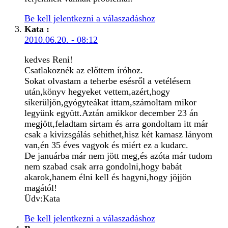
Be kell jelentkezni a válaszadáshoz
Kata
:
2010.06.20. - 08:12
kedves Reni!
Csatlakoznék az előttem íróhoz.
Sokat olvastam a teherbe esésről a vetélésem
után,könyv hegyeket vettem,azért,hogy
sikerüljön,gyógyteákat ittam,számoltam mikor
legyünk együtt.Aztán amikkor december 23 án
megjött,feladtam sirtam és arra gondoltam itt már
csak a kivizsgálás sehithet,hisz két kamasz lányom
van,én 35 éves vagyok és miért ez a kudarc.
De januárba már nem jött meg,és azóta már tudom
nem szabad csak arra gondolni,hogy babát
akarok,hanem élni kell és hagyni,hogy jöjjön
magától!
Üdv:Kata
Be kell jelentkezni a válaszadáshoz