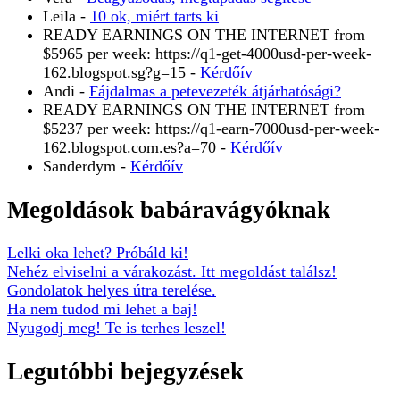
Leila
-
10 ok, miért tarts ki
READY EARNINGS ON THE INTERNET from
$5965 per week: https://q1-get-4000usd-per-week-
162.blogspot.sg?g=15
-
Kérdőív
Andi
-
Fájdalmas a petevezeték átjárhatósági?
READY EARNINGS ON THE INTERNET from
$5237 per week: https://q1-earn-7000usd-per-week-
162.blogspot.com.es?a=70
-
Kérdőív
Sanderdym
-
Kérdőív
Megoldások babáravágyóknak
Lelki oka lehet? Próbáld ki!
Nehéz elviselni a várakozást. Itt megoldást találsz!
Gondolatok helyes útra terelése.
Ha nem tudod mi lehet a baj!
Nyugodj meg! Te is terhes leszel!
Legutóbbi bejegyzések