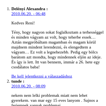
Delényi Alexandra
:
2010.06.20. - 06:48
Kedves Reni!
Tény, hogy nagyon sokat foglalkoztam a terhességgel
és minden vágyam az volt, hogy teherbe essek…
Aztán megpróbáltam magamban és magam körül
majdnem mindent lerendezni, és elengedtem a
vágyam… Ez volt a legnehezebb. Pedig egy bölcs
barátom azt mondta, hogy mindennek eljön az ideje.
És így is lett. Itt van bennem, immár a 26. hete egy
csodálatos baba!
Be kell jelentkezni a válaszadáshoz
tunde
:
2010.06.20. - 08:09
nekem nem lelki problemak miatt nem lehet
gyerekem. van mar egy 15 eves lanyom . Sajnos a
ferjemnek vannak problemai.