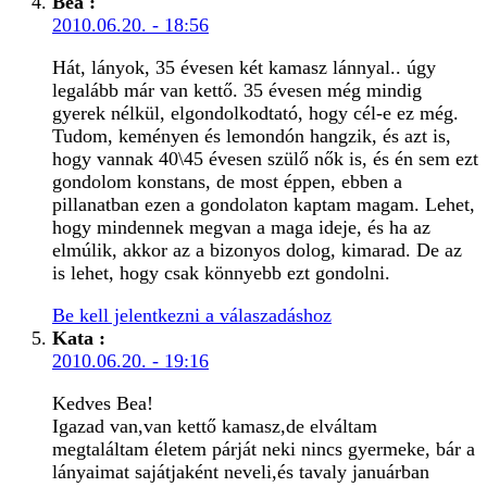
Bea
:
2010.06.20. - 18:56
Hát, lányok, 35 évesen két kamasz lánnyal.. úgy
legalább már van kettő. 35 évesen még mindig
gyerek nélkül, elgondolkodtató, hogy cél-e ez még.
Tudom, keményen és lemondón hangzik, és azt is,
hogy vannak 40\45 évesen szülő nők is, és én sem ezt
gondolom konstans, de most éppen, ebben a
pillanatban ezen a gondolaton kaptam magam. Lehet,
hogy mindennek megvan a maga ideje, és ha az
elmúlik, akkor az a bizonyos dolog, kimarad. De az
is lehet, hogy csak könnyebb ezt gondolni.
Be kell jelentkezni a válaszadáshoz
Kata
:
2010.06.20. - 19:16
Kedves Bea!
Igazad van,van kettő kamasz,de elváltam
megtaláltam életem párját neki nincs gyermeke, bár a
lányaimat sajátjaként neveli,és tavaly januárban