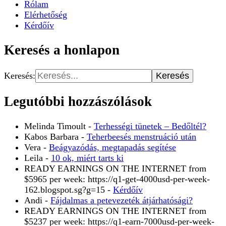
Rólam
Elérhetőség
Kérdőív
Keresés a honlapon
Keresés:
Legutóbbi hozzászólások
Melinda Timoult
-
Terhességi tünetek – Bedőltél?
Kabos Barbara
-
Teherbeesés menstruáció után
Vera
-
Beágyazódás, megtapadás segítése
Leila
-
10 ok, miért tarts ki
READY EARNINGS ON THE INTERNET from
$5965 per week: https://q1-get-4000usd-per-week-
162.blogspot.sg?g=15
-
Kérdőív
Andi
-
Fájdalmas a petevezeték átjárhatósági?
READY EARNINGS ON THE INTERNET from
$5237 per week: https://q1-earn-7000usd-per-week-