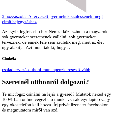
3 hozzászólás
A tervezett gyermekek szülessenek meg!
című bejegyzéshez
Az egyik legfrissebb hír: Nemzetközi szinten a magyarok
sok gyermeket szeretnének vállalni, sok gyermeket
terveznek, de ennek fele sem születik meg, mert az élet
úgy alakítja. Azt mutatták ki, hogy …
Címkék:
családtervezés
otthoni munka
pénzkeresés
Tovább
Szeretnél otthonról dolgozni?
Te mit fogsz csinálni ha lejár a gyesed? Mutatok neked egy
100%-ban online végezhető munkát. Csak egy laptop vagy
egy okostelefon kell hozzá. Írj privát üzenetet facebookon
és megmutatom miről van szó.