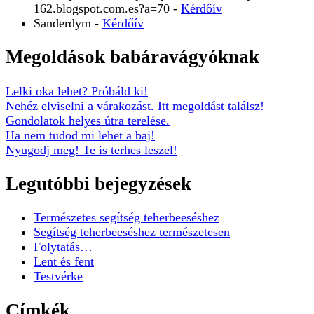
162.blogspot.com.es?a=70
-
Kérdőív
Sanderdym
-
Kérdőív
Megoldások babáravágyóknak
Lelki oka lehet? Próbáld ki!
Nehéz elviselni a várakozást. Itt megoldást találsz!
Gondolatok helyes útra terelése.
Ha nem tudod mi lehet a baj!
Nyugodj meg! Te is terhes leszel!
Legutóbbi bejegyzések
Természetes segítség teherbeeséshez
Segítség teherbeeséshez természetesen
Folytatás…
Lent és fent
Testvérke
Címkék