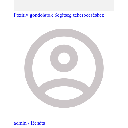
Pozitív gondolatok
Segítség teherbeeséshez
admin / Renáta