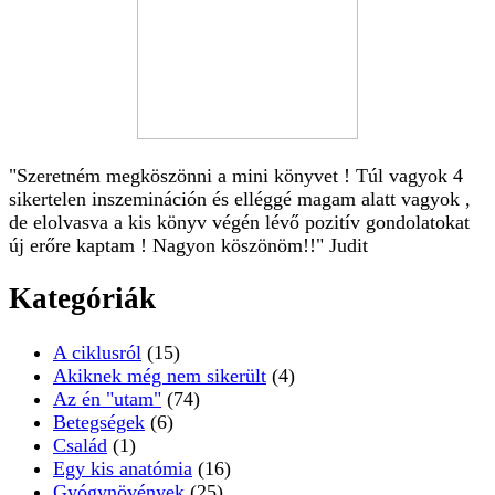
"Szeretném megköszönni a mini könyvet ! Túl vagyok 4
sikertelen inszemináción és elléggé magam alatt vagyok ,
de elolvasva a kis könyv végén lévő pozitív gondolatokat
új erőre kaptam ! Nagyon köszönöm!!" Judit
Kategóriák
A ciklusról
(15)
Akiknek még nem sikerült
(4)
Az én "utam"
(74)
Betegségek
(6)
Család
(1)
Egy kis anatómia
(16)
Gyógynövények
(25)