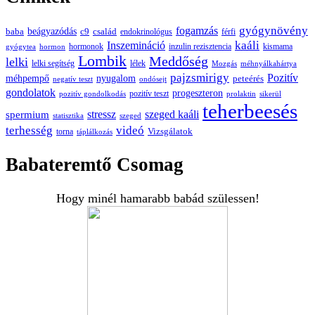
gyógynövény
fogamzás
beágyazódás
baba
c9
család
endokrinológus
férfi
kaáli
Inszemináció
hormonok
inzulin rezisztencia
kismama
gyógytea
hormon
Lombik
Meddőség
lelki
lelki segítség
lélek
Mozgás
méhnyálkahártya
pajzsmirigy
Pozitív
méhpempő
nyugalom
peteérés
negatív teszt
ondósejt
gondolatok
progeszteron
pozitív teszt
pozitív gondolkodás
prolaktin
sikerül
teherbeesés
spermium
stressz
szeged kaáli
statisztika
szeged
terhesség
videó
Vizsgálatok
torna
táplálkozás
Babateremtő Csomag
Hogy minél hamarabb babád szülessen!