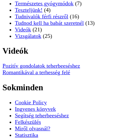
Természetes gyógymódok
(7)
Teszteljünk!
(4)
Tudnivalók férfi részről
(16)
Tudnod kell ha babát szeretnél
(13)
Videók
(21)
Vizsgálatok
(25)
Videók
Pozitív gondolatok teherbeeséshez
Romantikával a terhesség felé
Sokminden
Cookie Policy
Ingyenes könyvek
Segítség teherbeeséshez
Felkészülés
Miről olvasnál?
Statisztika