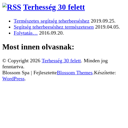
Terhesség 30 felett
Természetes segítség teherbeeséshez
2019.09.25.
Segítség teherbeeséshez természetesen
2019.04.05.
Folytatás…
2016.09.20.
Most innen olvasnak:
© Copyright 2026
Terhesség 30 felett
. Minden jog
fenntartva.
Blossom Spa | Fejlesztette
Blossom Themes
.Készítette:
WordPress
.
Ez a weboldal sütiket használ. Az Uniós törvények
értelmében kérem, engedélyezze a sütik használatát, vagy
zárja be az oldalt.
További információ...
Elfogadom
Az Uniós törvények értelmében fel kell hívnunk a
figyelmét arra, hogy ez a weboldal ún. "cookie"-kat vagy