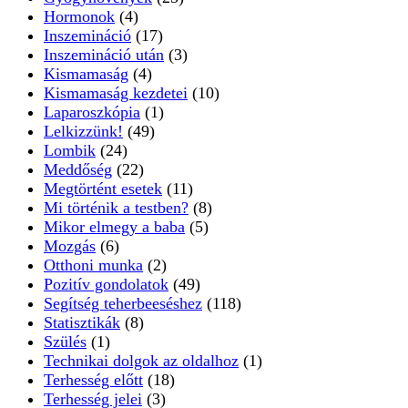
Hormonok
(4)
Inszemináció
(17)
Inszemináció után
(3)
Kismamaság
(4)
Kismamaság kezdetei
(10)
Laparoszkópia
(1)
Lelkizzünk!
(49)
Lombik
(24)
Meddőség
(22)
Megtörtént esetek
(11)
Mi történik a testben?
(8)
Mikor elmegy a baba
(5)
Mozgás
(6)
Otthoni munka
(2)
Pozitív gondolatok
(49)
Segítség teherbeeséshez
(118)
Statisztikák
(8)
Szülés
(1)
Technikai dolgok az oldalhoz
(1)
Terhesség előtt
(18)
Terhesség jelei
(3)