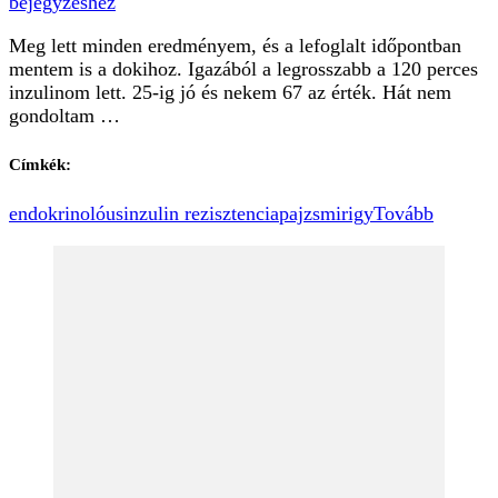
bejegyzéshez
Meg lett minden eredményem, és a lefoglalt időpontban
mentem is a dokihoz. Igazából a legrosszabb a 120 perces
inzulinom lett. 25-ig jó és nekem 67 az érték. Hát nem
gondoltam …
Címkék:
endokrinolóus
inzulin rezisztencia
pajzsmirigy
Tovább