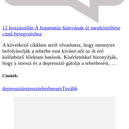
12 hozzászólás
A fogantatás hiányának új megközelítése
című bejegyzéshez
A következő cikkben arról olvashatsz, hogy mennyire
befolyásolják a teherbe esni kívánó nőt az őt érő
különböző lélektani hatások. Kísérletekkel bizonyítják,
hogy a stressz és a depresszió gátolja a teherbesést, …
Címkék:
depresszió
stressz
teherbeesés
Tovább