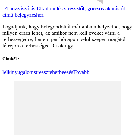
14 hozzászólás
Elkülönülés stressztől, görcsös akarástól
című bejegyzéshez
Fogadjunk, hogy belegondoltál már abba a helyzetbe, hogy
milyen érzés lehet, az amikor nem kell éveket várni a
terhességedre, hanem pár hónapon belül szépen magától
létrejön a terhességed. Csak úgy …
Címkék:
lelki
nyugalom
stressz
teherbeesés
Tovább