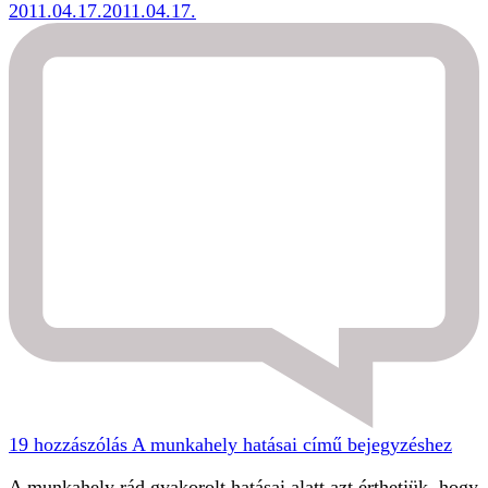
2011.04.17.
2011.04.17.
19 hozzászólás
A munkahely hatásai című bejegyzéshez
A munkahely rád gyakorolt hatásai alatt azt érthetjük, hogy