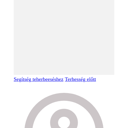
Segítség teherbeeséshez
Terhesség előtt