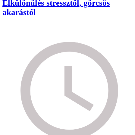
Elkülönülés stressztől, görcsös
akarástól