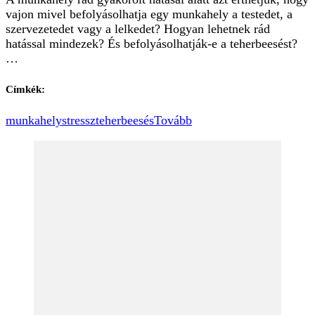
vajon mivel befolyásolhatja egy munkahely a testedet, a
szervezetedet vagy a lelkedet? Hogyan lehetnek rád
hatással mindezek? És befolyásolhatják-e a teherbeesést?
…
Címkék:
munkahely
stressz
teherbeesés
Tovább