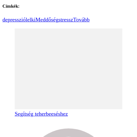
Címkék:
depresszió
lelki
Meddőség
stressz
Tovább
Segítség teherbeeséshez