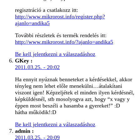
regisztráció a csatlakozz itt:
http://www.mikrorost.info/register.php?
ajanlo=andika5
További részletek és termék rendelés itt:
http://www.mikrorost.info/?ajanlo=andika5
Be kell jelentkezni a válaszadáshoz
GKey
:
2011.03.25. - 20:02
Ha ennyit nyúznak benneteket a kérdésekkel, akkor
tényleg nem lehet előle menekülni…átalakítani
viszont igen! Képzeljétek el minden ilyen kérdésnél,
képküldésnél, stb mosolyogva azt, hogy “x vagy y
éppen most beszéli a hasamba a gyereket!” :D
hátha működik!:D
Be kell jelentkezni a válaszadáshoz
admin
:
2011.03.25. - 20:09