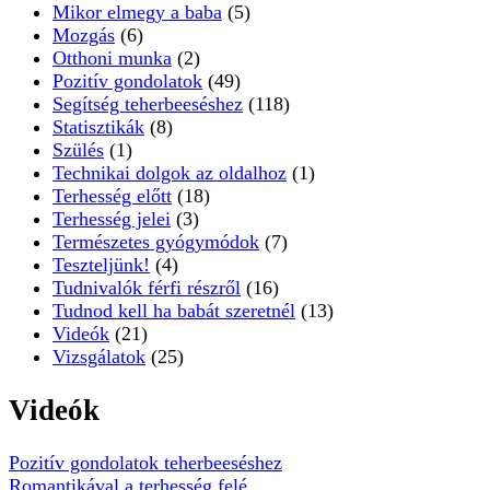
Mikor elmegy a baba
(5)
Mozgás
(6)
Otthoni munka
(2)
Pozitív gondolatok
(49)
Segítség teherbeeséshez
(118)
Statisztikák
(8)
Szülés
(1)
Technikai dolgok az oldalhoz
(1)
Terhesség előtt
(18)
Terhesség jelei
(3)
Természetes gyógymódok
(7)
Teszteljünk!
(4)
Tudnivalók férfi részről
(16)
Tudnod kell ha babát szeretnél
(13)
Videók
(21)
Vizsgálatok
(25)
Videók
Pozitív gondolatok teherbeeséshez
Romantikával a terhesség felé