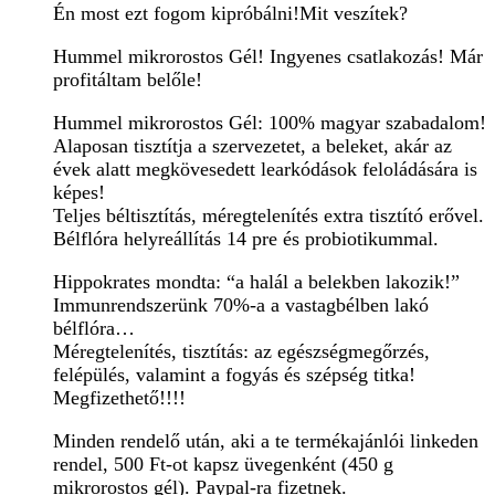
Én most ezt fogom kipróbálni!Mit veszítek?
Hummel mikrorostos Gél! Ingyenes csatlakozás! Már
profitáltam belőle!
Hummel mikrorostos Gél: 100% magyar szabadalom!
Alaposan tisztítja a szervezetet, a beleket, akár az
évek alatt megkövesedett learkódások feloládására is
képes!
Teljes béltisztítás, méregtelenítés extra tisztító erővel.
Bélflóra helyreállítás 14 pre és probiotikummal.
Hippokrates mondta: “a halál a belekben lakozik!”
Immunrendszerünk 70%-a a vastagbélben lakó
bélflóra…
Méregtelenítés, tisztítás: az egészségmegőrzés,
felépülés, valamint a fogyás és szépség titka!
Megfizethető!!!!
Minden rendelő után, aki a te termékajánlói linkeden
rendel, 500 Ft-ot kapsz üvegenként (450 g
mikrorostos gél). Paypal-ra fizetnek.