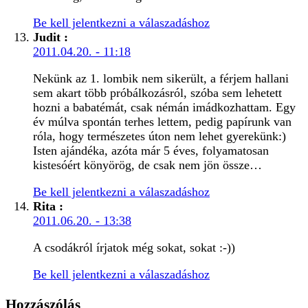
Be kell jelentkezni a válaszadáshoz
Judit
:
2011.04.20. - 11:18
Nekünk az 1. lombik nem sikerült, a férjem hallani
sem akart több próbálkozásról, szóba sem lehetett
hozni a babatémát, csak némán imádkozhattam. Egy
év múlva spontán terhes lettem, pedig papírunk van
róla, hogy természetes úton nem lehet gyerekünk:)
Isten ajándéka, azóta már 5 éves, folyamatosan
kistesóért könyörög, de csak nem jön össze…
Be kell jelentkezni a válaszadáshoz
Rita
:
2011.06.20. - 13:38
A csodákról írjatok még sokat, sokat :-))
Be kell jelentkezni a válaszadáshoz
Hozzászólás