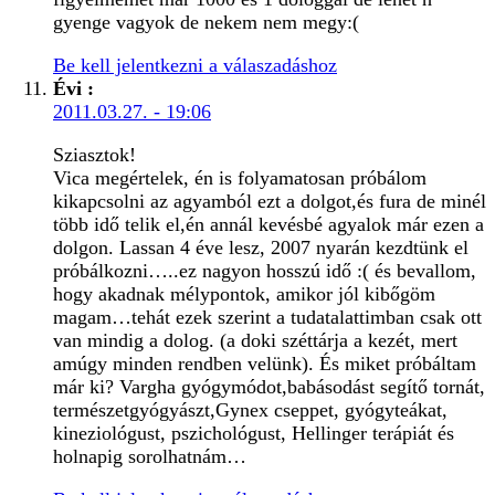
gyenge vagyok de nekem nem megy:(
Be kell jelentkezni a válaszadáshoz
Évi
:
2011.03.27. - 19:06
Sziasztok!
Vica megértelek, én is folyamatosan próbálom
kikapcsolni az agyamból ezt a dolgot,és fura de minél
több idő telik el,én annál kevésbé agyalok már ezen a
dolgon. Lassan 4 éve lesz, 2007 nyarán kezdtünk el
próbálkozni…..ez nagyon hosszú idő :( és bevallom,
hogy akadnak mélypontok, amikor jól kibőgöm
magam…tehát ezek szerint a tudatalattimban csak ott
van mindig a dolog. (a doki széttárja a kezét, mert
amúgy minden rendben velünk). És miket próbáltam
már ki? Vargha gyógymódot,babásodást segítő tornát,
természetgyógyászt,Gynex cseppet, gyógyteákat,
kineziológust, pszichológust, Hellinger terápiát és
holnapig sorolhatnám…