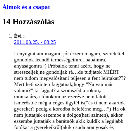
Álmok és a csapat
14 Hozzászólás
Évi
:
2011.03.25. - 08:25
Lenyugtattam magam, jól érzem magam, szeretettel
gondolok leendő terhességeimre, babáimra,
anyaságomra :) Próbálok tenni azért, hogy ne
stresszeljek,ne gondoljak rá…de tudjátok MIÉRT
nem tudom megvalósítani teljesen a fent leírtakat???
Mert heti szinten faggatnak,hogy “Na van már
valami?” ki faggat? a szomszéd,a rokon,a
munkatárs,a főnököm,az ezeréve nem látott
ismerős,de még a céges ügyfél is(“és ti nem akartok
gyereket? pedig a korodba beleférne még…”) Ha ők
nem juttatják eszembe a dolgot(heti szinten), akkor
eszembe juttatják a barátnők akik küldik a legújabb
fotókat a gyerekeikről(akik csuda aranyosak és