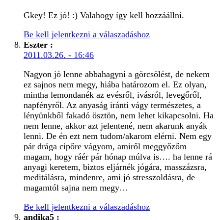
Gkey! Ez jó! :) Valahogy így kell hozzáállni.
Be kell jelentkezni a válaszadáshoz
Eszter
:
2011.03.26. - 16:46
Nagyon jó lenne abbahagyni a görcsölést, de nekem
ez sajnos nem megy, hiába határozom el. Ez olyan,
mintha lemondanék az evésről, ivásról, levegőről,
napfényről. Az anyaság iránti vágy természetes, a
lényünkből fakadó ösztön, nem lehet kikapcsolni. Ha
nem lenne, akkor azt jelentené, nem akarunk anyák
lenni. De én ezt nem tudom/akarom elérni. Nem egy
pár drága cipőre vágyom, amiről meggyőzőm
magam, hogy ráér pár hónap múlva is…. ha lenne rá
anyagi keretem, biztos eljárnék jógára, masszázsra,
meditálásra, mindenre, ami jó stresszoldásra, de
magamtól sajna nem megy…
Be kell jelentkezni a válaszadáshoz
andika5
: