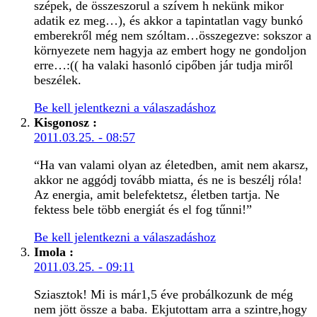
szépek, de összeszorul a szívem h nekünk mikor
adatik ez meg…), és akkor a tapintatlan vagy bunkó
emberekről még nem szóltam…összegezve: sokszor a
környezete nem hagyja az embert hogy ne gondoljon
erre…:(( ha valaki hasonló cipőben jár tudja miről
beszélek.
Be kell jelentkezni a válaszadáshoz
Kisgonosz
:
2011.03.25. - 08:57
“Ha van valami olyan az életedben, amit nem akarsz,
akkor ne aggódj tovább miatta, és ne is beszélj róla!
Az energia, amit belefektetsz, életben tartja. Ne
fektess bele több energiát és el fog tűnni!”
Be kell jelentkezni a válaszadáshoz
Imola
:
2011.03.25. - 09:11
Sziasztok! Mi is már1,5 éve probálkozunk de még
nem jött össze a baba. Ekjutottam arra a szintre,hogy