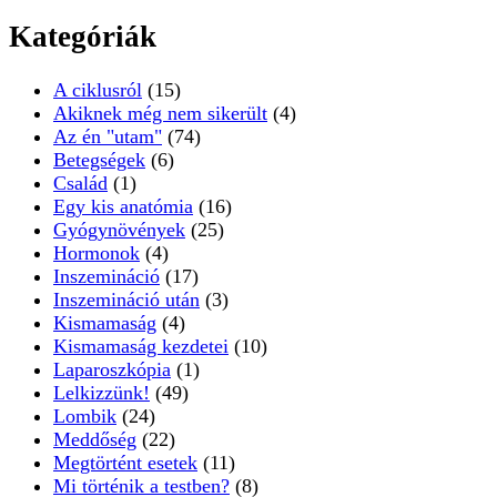
Kategóriák
A ciklusról
(15)
Akiknek még nem sikerült
(4)
Az én "utam"
(74)
Betegségek
(6)
Család
(1)
Egy kis anatómia
(16)
Gyógynövények
(25)
Hormonok
(4)
Inszemináció
(17)
Inszemináció után
(3)
Kismamaság
(4)
Kismamaság kezdetei
(10)
Laparoszkópia
(1)
Lelkizzünk!
(49)
Lombik
(24)
Meddőség
(22)
Megtörtént esetek
(11)
Mi történik a testben?
(8)