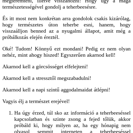
megteremteni, illetve visszahozni! Hogy úgy a maga
természetességével gondolj a teherbeesésre.
És itt most nem konkrétan arra gondolok csakis kizárólag,
hogy természetes úton teherbe esni, hanem, hogy
visszaálljon benned az a nyugalmi állapot, amit még a
próbálkozás elején éreztél.
Oké! Tudom! Könnyű ezt mondani! Pedig ez nem olyan
nehéz, mint ahogy hiszed! Egyszerűen akarnod kell!
Akarnod kell a görcsösséget elfelejteni!
Akarnod kell a stressztől megszabadulni!
Akarnod kell a napi szintű aggodalmaidat átlépni!
Vagyis élj a természet erejével!
Ha úgy érzed, túl sko az információ a teherbeeséssel
kapcsolatban és szinte zsong a fejed tőlük, akkor
próbáld ki, hogy milyen az, ha egy hónapig nem
olvasol semmit interneten a teherbeeséssel