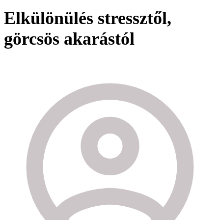
Elkülönülés stressztől,
görcsös akarástól