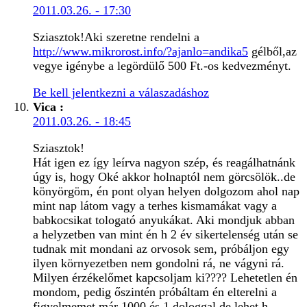
2011.03.26. - 17:30
Sziasztok!Aki szeretne rendelni a
http://www.mikrorost.info/?ajanlo=andika5
gélből,az
vegye igénybe a legördülő 500 Ft.-os kedvezményt.
Be kell jelentkezni a válaszadáshoz
Vica
:
2011.03.26. - 18:45
Sziasztok!
Hát igen ez így leírva nagyon szép, és reagálhatnánk
úgy is, hogy Oké akkor holnaptól nem görcsölök..de
könyörgöm, én pont olyan helyen dolgozom ahol nap
mint nap látom vagy a terhes kismamákat vagy a
babkocsikat tologató anyukákat. Aki mondjuk abban
a helyzetben van mint én h 2 év sikertelenség után se
tudnak mit mondani az orvosok sem, próbáljon egy
ilyen környezetben nem gondolni rá, ne vágyni rá.
Milyen érzékelőmet kapcsoljam ki???? Lehetetlen én
mondom, pedig őszintén próbáltam én elterelni a
figyelmemet már 1000 és 1 dologgal de lehet h