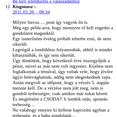
Be kell jelentkezni a válaszadáshoz
Kisgonosz
:
2011.03.28. - 08:34
Milyen furcsa…, pont így vagyok én is.
Még egy példa arra, hogy mennyire el kell engedni a
gondolatot magunktól.
Egy ismerősöm évekig próbált teherbe esni, de nem
sikerült.
Legvégül a lombikhoz folyamodtak, abból is mindet
kihasználták, és így sem sikerült.
Úgy döntöttek, hogy következő évre összegyűjtik a
pénzt, mivel az már nem volt ingyenes. Közben nem
foglalkoztak a témával, úgy voltak vele, hogy jövőre
úgyis belevághatnak, addig nem idegeskednek rajta.
Aztán megvolt az időpont, hogy a vérzés 5. napján
mennie kell. De a vérzése nem jött meg, nem is
gondolt terhességre, csak amikor már sokat késett.
És megtörtént a CSODA!! 6 lombik után, spontán
terhesség…
Na valahogy ennyire ki kellene kapcsolni agyban a
terhesség, és a baba gondolatát…