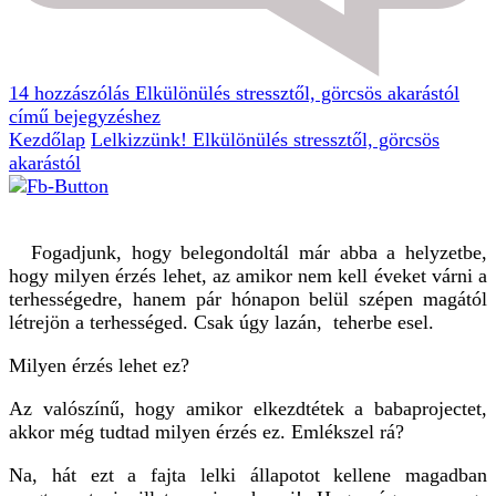
14 hozzászólás
Elkülönülés stressztől, görcsös akarástól
című bejegyzéshez
Kezdőlap
Lelkizzünk!
Elkülönülés stressztől, görcsös
akarástól
Fogadjunk, hogy belegondoltál már abba a helyzetbe,
hogy milyen érzés lehet, az amikor nem kell éveket várni a
terhességedre, hanem pár hónapon belül szépen magától
létrejön a terhességed. Csak úgy lazán, teherbe esel.
Milyen érzés lehet ez?
Az valószínű, hogy amikor elkezdtétek a babaprojectet,
akkor még tudtad milyen érzés ez. Emlékszel rá?
Na, hát ezt a fajta lelki állapotot kellene magadban