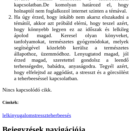
kapcsolatban.De komolyan határozd el, hogy
holnaptól nem foglalkozol internet szinten a témával.
Ha úgy érzed, hogy inkább nem akarsz elszakadni a
témától, akkor azt próbáld elérni, hogy teszel azért,
hogy könnyebb legyen ez az időszak és lelkileg
ápolod magad. Keresel olyan könyveket,
tanfolyamokat, természetes gyógymódokat, melyek
segítségével közelebb kerülsz a természetes
állapothoz, üzemmódhoz. Lenyugtatod magad, jól
érzed magad, szeretettel gondolsz a leendő
terhességedre, babádra, anyaságodra. Tegyél azért,
hogy elfelejtsd az aggódást, a stresszt és a görcsölést
a teherbeeséssel kapcsolatban.
Nincs kapcsolódó cikk.
Címkék:
lelki
nyugalom
stressz
teherbeesés
Bejegyzések navigációja