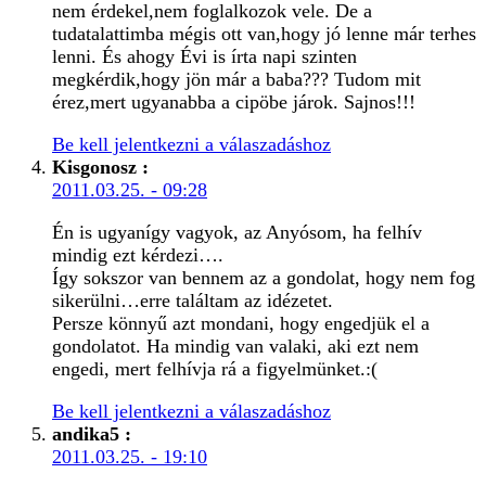
nem érdekel,nem foglalkozok vele. De a
tudatalattimba mégis ott van,hogy jó lenne már terhes
lenni. És ahogy Évi is írta napi szinten
megkérdik,hogy jön már a baba??? Tudom mit
érez,mert ugyanabba a cipöbe járok. Sajnos!!!
Be kell jelentkezni a válaszadáshoz
Kisgonosz
:
2011.03.25. - 09:28
Én is ugyanígy vagyok, az Anyósom, ha felhív
mindig ezt kérdezi….
Így sokszor van bennem az a gondolat, hogy nem fog
sikerülni…erre találtam az idézetet.
Persze könnyű azt mondani, hogy engedjük el a
gondolatot. Ha mindig van valaki, aki ezt nem
engedi, mert felhívja rá a figyelmünket.:(
Be kell jelentkezni a válaszadáshoz
andika5
:
2011.03.25. - 19:10