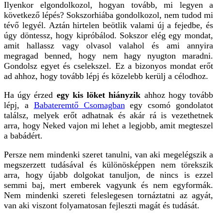
Ilyenkor elgondolkozol, hogyan tovább, mi legyen a
következő lépés? Sokszorhiába gondolkozol, nem tudod mi
tévő legyél. Aztán hirtelen beötlik valami új a fejedbe, és
úgy döntessz, hogy kipróbálod. Sokszor elég egy mondat,
amit hallassz vagy olvasol valahol és ami annyira
megragad benned, hogy nem hagy nyugton maradni.
Gondolsz egyet és cselekszel. Ez a bizonyos mondat erőt
ad ahhoz, hogy tovább lépj és közelebb kerülj a célodhoz.
Ha úgy érzed
egy kis löket hiányzik
ahhoz hogy tovább
lépj, a
Babateremtő Csomagban
egy csomó gondolatot
találsz, melyek erőt adhatnak és akár rá is vezethetnek
arra, hogy Neked vajon mi lehet a legjobb, amit megteszel
a babádért.
Persze nem mindenki szeret tanulni, van aki megelégszik a
megszerzett tudásával és különösképpen nem törekszik
arra, hogy újabb dolgokat tanuljon, de nincs is ezzel
semmi baj, mert emberek vagyunk és nem egyformák.
Nem mindenki szereti feleslegesen tornáztatni az agyát,
van aki viszont folyamatosan fejleszti magát és tudását.