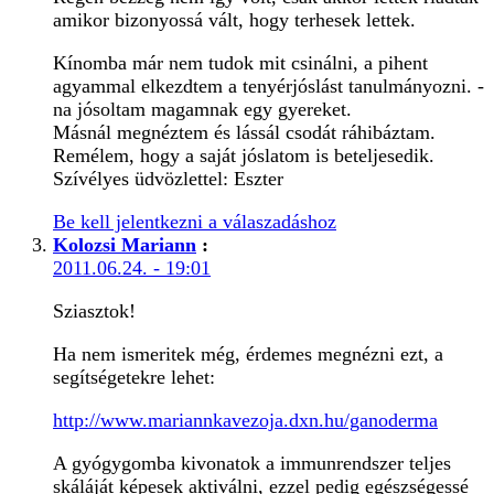
amikor bizonyossá vált, hogy terhesek lettek.
Kínomba már nem tudok mit csinálni, a pihent
agyammal elkezdtem a tenyérjóslást tanulmányozni. -
na jósoltam magamnak egy gyereket.
Másnál megnéztem és lássál csodát ráhibáztam.
Remélem, hogy a saját jóslatom is beteljesedik.
Szívélyes üdvözlettel: Eszter
Be kell jelentkezni a válaszadáshoz
Kolozsi Mariann
:
2011.06.24. - 19:01
Sziasztok!
Ha nem ismeritek még, érdemes megnézni ezt, a
segítségetekre lehet:
http://www.mariannkavezoja.dxn.hu/ganoderma
A gyógygomba kivonatok a immunrendszer teljes
skáláját képesek aktiválni, ezzel pedig egészségessé