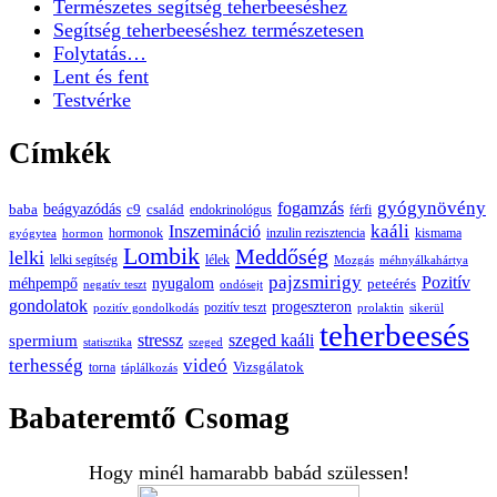
Természetes segítség teherbeeséshez
Segítség teherbeeséshez természetesen
Folytatás…
Lent és fent
Testvérke
Címkék
gyógynövény
fogamzás
beágyazódás
baba
c9
család
endokrinológus
férfi
kaáli
Inszemináció
hormonok
inzulin rezisztencia
kismama
gyógytea
hormon
Lombik
Meddőség
lelki
lelki segítség
lélek
Mozgás
méhnyálkahártya
pajzsmirigy
Pozitív
méhpempő
nyugalom
peteérés
negatív teszt
ondósejt
gondolatok
progeszteron
pozitív teszt
pozitív gondolkodás
prolaktin
sikerül
teherbeesés
spermium
stressz
szeged kaáli
statisztika
szeged
terhesség
videó
Vizsgálatok
torna
táplálkozás
Babateremtő Csomag
Hogy minél hamarabb babád szülessen!