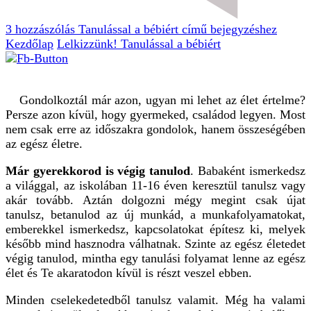
3 hozzászólás
Tanulással a bébiért című bejegyzéshez
Kezdőlap
Lelkizzünk!
Tanulással a bébiért
Gondolkoztál már azon, ugyan mi lehet az élet értelme?
Persze azon kívül, hogy gyermeked, családod legyen. Most
nem csak erre az időszakra gondolok, hanem összeségében
az egész életre.
Már gyerekkorod is végig tanulod
. Babaként ismerkedsz
a világgal, az iskolában 11-16 éven keresztül tanulsz vagy
akár tovább. Aztán dolgozni mégy megint csak újat
tanulsz, betanulod az új munkád, a munkafolyamatokat,
emberekkel ismerkedsz, kapcsolatokat építesz ki, melyek
később mind hasznodra válhatnak. Szinte az egész életedet
végig tanulod, mintha egy tanulási folyamat lenne az egész
élet és Te akaratodon kívül is részt veszel ebben.
Minden cselekedetedből tanulsz valamit. Még ha valami