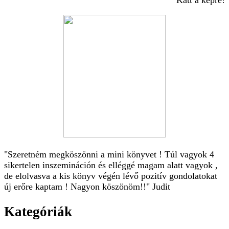
Katt a képre!
"Szeretném megköszönni a mini könyvet ! Túl vagyok 4
sikertelen inszemináción és elléggé magam alatt vagyok ,
de elolvasva a kis könyv végén lévő pozitív gondolatokat
új erőre kaptam ! Nagyon köszönöm!!" Judit
Kategóriák