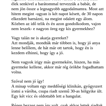
élek senkivel a barátommal tervezzük a babát, de
nem jön össze a legnagyobb aggodalmamra. Most azt
hitem megint -ugyan is két napot késett, de 30 napon
elkezdett barnázni, na megint odalett egy álom.
Közben az idő telik és én azon gondolkodom, vajon
nem leszek- e nagyon öreg egy kis gyermekhez?
Vagy talán ne is akarja gyereket?
Azt mondják, mondták már többen is, hogy jó anya
lenne belőlem, de hát már ott tartok, hogy én is
kezdem elhinni, hogy így a jó.
Nem vagyok irigy más gyermekére, hiszen, ha más
gyermeke kellene, akkor már rég örökbe fogadhattam
volna.
Szóval nem jó így!
A minap voltam egy meddőségi klinikán, gyógyszert
íratni a váróba, csupa riadt szemű 30-as hölgyike ült.
Egy két vicc és oldottabb lett a hangulat.
Régen bezzeg nem így volt, csak akkor lettek riadtak