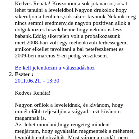
Kedves Renata! Koszonom a sok jotanacsot,sokat
lehet tanulni a leveleidbol.Nagyon drukolok hogy
sikeruljon a beultetes,sok sikert kivanok.Nekunk meg
nincs semmi eredmeny,de nagyon pozitivan allok a
dolgokhoz es hiszek benne hogy nekunk is lesz
babank.Eddig sikertelen volt a probalkozasunk
mert,2008-ban volt egy mehenkivuli terhessegem,
amikor elkellet tavolitani a bal petefeszkemet es
2009-ben marcius 9-en pedig veszitesem.
Be kell jelentkezni a válaszadáshoz
Eszter
:
2011.06.21. - 13:30
Kedves Renáta!
Nagyon örülök a leveleidnek, és kívánom, hogy
minél előbb teljesüljön a vágyad. -ezt kívánom
magamnak is.
Azt lehet mondani,hogy rengeteg mindent
megjártam, hogy egyáltalán megmentsék a méhemet,
legutóbb embolizálták. Most várom a csodát, nem