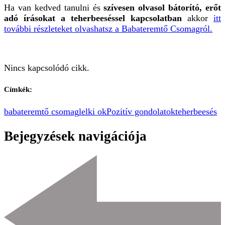
Ha van kedved tanulni és
szívesen olvasol bátorító, erőt
adó írásokat a teherbeeséssel kapcsolatban
akkor
itt
további részleteket olvashatsz a Babateremtő Csomagról.
Nincs kapcsolódó cikk.
Címkék:
babateremtő csomag
lelki ok
Pozitív gondolatok
teherbeesés
Bejegyzések navigációja