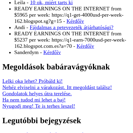
Leila
-
10 ok, miért tarts ki
READY EARNINGS ON THE INTERNET from
$5965 per week: https://q1-get-4000usd-per-week-
162.blogspot.sg?g=15
-
Kérdőív
Andi
-
Fájdalmas a petevezeték átjárhatósági?
READY EARNINGS ON THE INTERNET from
$5237 per week: https://q1-earn-7000usd-per-week-
162.blogspot.com.es?a=70
-
Kérdőív
Sanderdym
-
Kérdőív
Megoldások babáravágyóknak
Lelki oka lehet? Próbáld ki!
Nehéz elviselni a várakozást. Itt megoldást találsz!
Gondolatok helyes útra terelése.
Ha nem tudod mi lehet a baj!
Nyugodj meg! Te is terhes leszel!
Legutóbbi bejegyzések