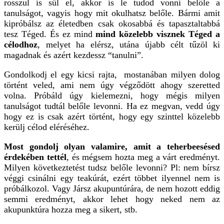
rosszul is sül el, akkor is le tudod vonni belőle a
tanulságot, vagyis hogy mit okulhatsz belőle. Bármi amit
kipróbálsz az életedben csak okosabbá és tapasztaltabbá
tesz Téged. És ez mind
mind közelebb visznek Téged a
célodhoz
, melyet ha elérsz, utána újabb célt tűzöl ki
magadnak és azért kezdessz “tanulni”.
Gondolkodj el egy kicsi rajta, mostanában milyen dolog
történt veled, ami nem úgy végződött ahogy szeretted
volna. Próbáld úgy kielemezni, hogy mégis milyen
tanulságot tudtál belőle levonni. Ha ez megvan, vedd úgy
hogy ez is csak azért történt, hogy egy szinttel közelebb
kerülj célod eléréséhez.
Most gondolj olyan valamire, amit a teherbeesésed
érdekében tettél
, és mégsem hozta meg a várt eredményt.
Milyen következtetést tudsz belőle levonni? Pl: nem bírsz
véggi csinálni egy teakúrát, ezért többet ilyennel nem is
próbálkozol. Vagy Jársz akupuntúrára, de nem hozott eddig
semmi eredményt, akkor lehet hogy neked nem az
akupunktúra hozza meg a sikert, stb.