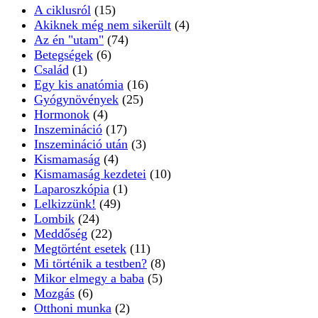
A ciklusról
(15)
Akiknek még nem sikerült
(4)
Az én "utam"
(74)
Betegségek
(6)
Család
(1)
Egy kis anatómia
(16)
Gyógynövények
(25)
Hormonok
(4)
Inszemináció
(17)
Inszemináció után
(3)
Kismamaság
(4)
Kismamaság kezdetei
(10)
Laparoszkópia
(1)
Lelkizzünk!
(49)
Lombik
(24)
Meddőség
(22)
Megtörtént esetek
(11)
Mi történik a testben?
(8)
Mikor elmegy a baba
(5)
Mozgás
(6)
Otthoni munka
(2)