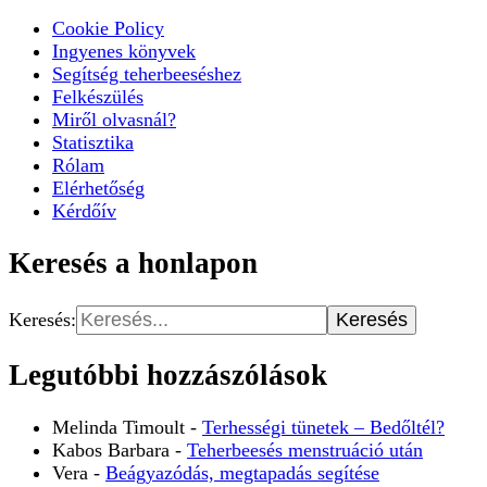
Cookie Policy
Ingyenes könyvek
Segítség teherbeeséshez
Felkészülés
Miről olvasnál?
Statisztika
Rólam
Elérhetőség
Kérdőív
Keresés a honlapon
Keresés:
Legutóbbi hozzászólások
Melinda Timoult
-
Terhességi tünetek – Bedőltél?
Kabos Barbara
-
Teherbeesés menstruáció után
Vera
-
Beágyazódás, megtapadás segítése