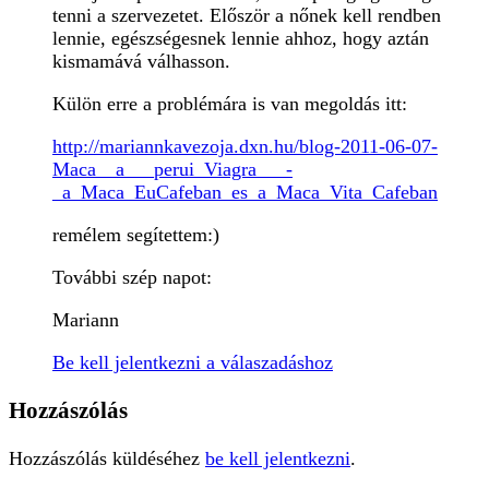
tenni a szervezetet. Először a nőnek kell rendben
lennie, egészségesnek lennie ahhoz, hogy aztán
kismamává válhasson.
Külön erre a problémára is van megoldás itt:
http://mariannkavezoja.dxn.hu/blog-2011-06-07-
Maca__a___perui_Viagra___-
_a_Maca_EuCafeban_es_a_Maca_Vita_Cafeban
remélem segítettem:)
További szép napot:
Mariann
Be kell jelentkezni a válaszadáshoz
Hozzászólás
Hozzászólás küldéséhez
be kell jelentkezni
.