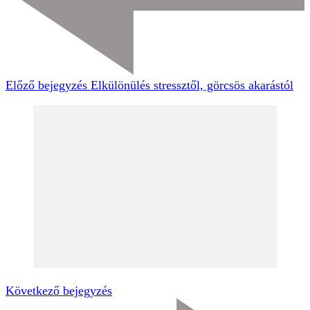
Előző bejegyzés
Elkülönülés stressztől, görcsös akarástól
Következő bejegyzés