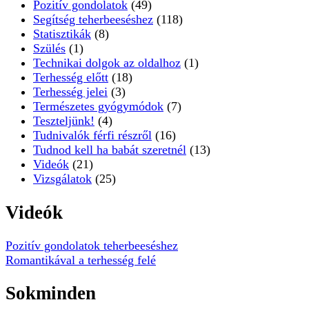
Pozitív gondolatok
(49)
Segítség teherbeeséshez
(118)
Statisztikák
(8)
Szülés
(1)
Technikai dolgok az oldalhoz
(1)
Terhesség előtt
(18)
Terhesség jelei
(3)
Természetes gyógymódok
(7)
Teszteljünk!
(4)
Tudnivalók férfi részről
(16)
Tudnod kell ha babát szeretnél
(13)
Videók
(21)
Vizsgálatok
(25)
Videók
Pozitív gondolatok teherbeeséshez
Romantikával a terhesség felé
Sokminden