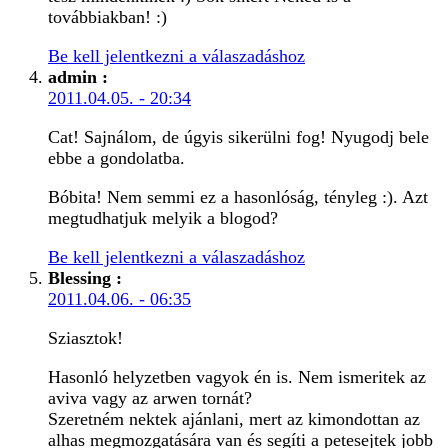
továbbiakban! :)
Be kell jelentkezni a válaszadáshoz
admin
:
2011.04.05. - 20:34
Cat! Sajnálom, de úgyis sikerülni fog! Nyugodj bele
ebbe a gondolatba.
Bóbita! Nem semmi ez a hasonlóság, tényleg :). Azt
megtudhatjuk melyik a blogod?
Be kell jelentkezni a válaszadáshoz
Blessing
:
2011.04.06. - 06:35
Sziasztok!
Hasonló helyzetben vagyok én is. Nem ismeritek az
aviva vagy az arwen tornát?
Szeretném nektek ajánlani, mert az kimondottan az
alhas megmozgatására van és segíti a petesejtek jobb