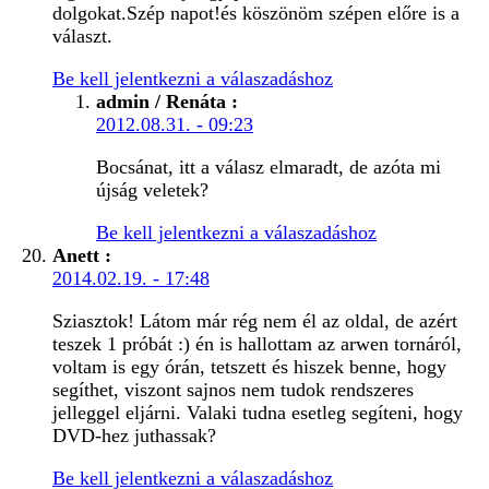
dolgokat.Szép napot!és köszönöm szépen előre is a
választ.
Be kell jelentkezni a válaszadáshoz
admin / Renáta
:
2012.08.31. - 09:23
Bocsánat, itt a válasz elmaradt, de azóta mi
újság veletek?
Be kell jelentkezni a válaszadáshoz
Anett
:
2014.02.19. - 17:48
Sziasztok! Látom már rég nem él az oldal, de azért
teszek 1 próbát :) én is hallottam az arwen tornáról,
voltam is egy órán, tetszett és hiszek benne, hogy
segíthet, viszont sajnos nem tudok rendszeres
jelleggel eljárni. Valaki tudna esetleg segíteni, hogy
DVD-hez juthassak?
Be kell jelentkezni a válaszadáshoz