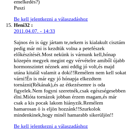
emelkedés?)
Puszi
Be kell jelentkezni a válaszadáshoz
Heni32
:
2011.04.07. - 14:33
Sajnos én is úgy jártam te,nekem is kialakult cisztám
pedig már mi is kezdtük volna a petefészek
előkészítését.Most nekünk is várnunk kell,hónap
közepén megyek megint egy vérvételre amiből újabb
hormonszintet néznek ami eddig jó volt,és majd
utána kitalál valamit a doki!!Remélem nem kell sokat
várni!Én is már egy jó hónapja elkezdtem
tornázni(Rékának),és az étkezésemre is oda
figyelek.Nem fogyni szeretnék,csak egészségesebben
élni.Mióta tornázok jobban érzem magam,és már
csak a kis pocak lakom hiányzik.Remélem
hamarosan ö is eljön hozzánk!!Szurkolok
mindenkinek,hogy minél hamarabb sikerüljön!!
Be kell jelentkezni a válaszadáshoz