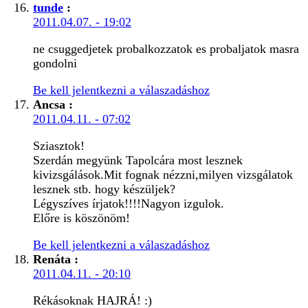
tunde
:
2011.04.07. - 19:02
ne csuggedjetek probalkozzatok es probaljatok masra
gondolni
Be kell jelentkezni a válaszadáshoz
Ancsa
:
2011.04.11. - 07:02
Sziasztok!
Szerdán megyünk Tapolcára most lesznek
kivizsgálások.Mit fognak nézzni,milyen vizsgálatok
lesznek stb. hogy készüljek?
Légyszíves írjatok!!!!Nagyon izgulok.
Előre is köszönöm!
Be kell jelentkezni a válaszadáshoz
Renáta
:
2011.04.11. - 20:10
Rékásoknak HAJRÁ! :)