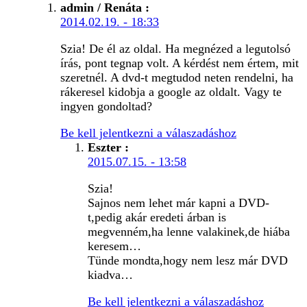
admin / Renáta
:
2014.02.19. - 18:33
Szia! De él az oldal. Ha megnézed a legutolsó
írás, pont tegnap volt. A kérdést nem értem, mit
szeretnél. A dvd-t megtudod neten rendelni, ha
rákeresel kidobja a google az oldalt. Vagy te
ingyen gondoltad?
Be kell jelentkezni a válaszadáshoz
Eszter
:
2015.07.15. - 13:58
Szia!
Sajnos nem lehet már kapni a DVD-
t,pedig akár eredeti árban is
megvenném,ha lenne valakinek,de hiába
keresem…
Tünde mondta,hogy nem lesz már DVD
kiadva…
Be kell jelentkezni a válaszadáshoz