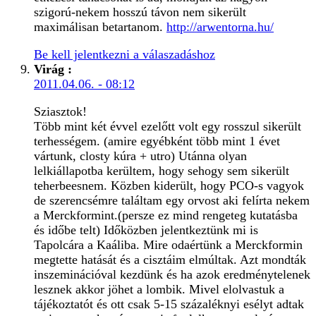
szigorú-nekem hosszú távon nem sikerült
maximálisan betartanom.
http://arwentorna.hu/
Be kell jelentkezni a válaszadáshoz
Virág
:
2011.04.06. - 08:12
Sziasztok!
Több mint két évvel ezelőtt volt egy rosszul sikerült
terhességem. (amire egyébként több mint 1 évet
vártunk, closty kúra + utro) Utánna olyan
lelkiállapotba kerültem, hogy sehogy sem sikerült
teherbeesnem. Közben kiderült, hogy PCO-s vagyok
de szerencsémre találtam egy orvost aki felírta nekem
a Merckformint.(persze ez mind rengeteg kutatásba
és időbe telt) Időközben jelentkeztünk mi is
Tapolcára a Kaáliba. Mire odaértünk a Merckformin
megtette hatását és a cisztáim elmúltak. Azt mondták
inszeminációval kezdünk és ha azok eredménytelenek
lesznek akkor jöhet a lombik. Mivel elolvastuk a
tájékoztatót és ott csak 5-15 százaléknyi esélyt adtak