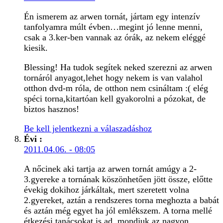
Én ismerem az arwen tornát, jártam egy intenzív
tanfolyamra múlt évben…megint jó lenne menni,
csak a 3.ker-ben vannak az órák, az nekem eléggé
kiesik.
Blessing! Ha tudok segítek neked szerezni az arwen
tornáról anyagot,lehet hogy nekem is van valahol
otthon dvd-m róla, de otthon nem csináltam :( elég
spéci torna,kitartóan kell gyakorolni a pózokat, de
biztos hasznos!
Be kell jelentkezni a válaszadáshoz
Évi
:
2011.04.06. - 08:05
A nőcinek aki tartja az arwen tornát amúgy a 2-
3.gyereke a tornának köszönhetően jött össze, előtte
évekig dokihoz járkáltak, mert szeretett volna
2.gyereket, aztán a rendszeres torna meghozta a babát
és aztán még egyet ha jól emlékszem. A torna mellé
étkezési tanácsokat is ad, mondjuk az nagyon