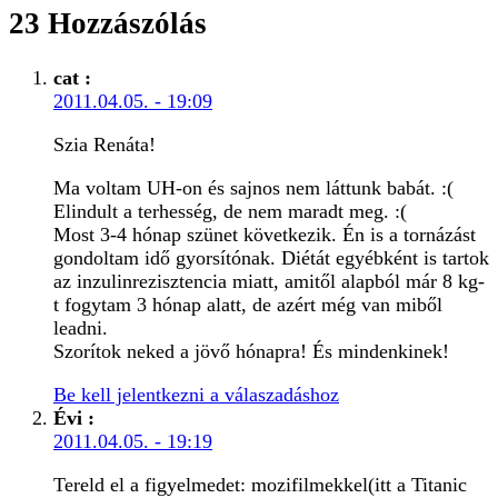
23 Hozzászólás
cat
:
2011.04.05. - 19:09
Szia Renáta!
Ma voltam UH-on és sajnos nem láttunk babát. :(
Elindult a terhesség, de nem maradt meg. :(
Most 3-4 hónap szünet következik. Én is a tornázást
gondoltam idő gyorsítónak. Diétát egyébként is tartok
az inzulinrezisztencia miatt, amitől alapból már 8 kg-
t fogytam 3 hónap alatt, de azért még van miből
leadni.
Szorítok neked a jövő hónapra! És mindenkinek!
Be kell jelentkezni a válaszadáshoz
Évi
:
2011.04.05. - 19:19
Tereld el a figyelmedet: mozifilmekkel(itt a Titanic