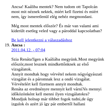
Ancsa! Kaáliba mentek? Nem tudom ott Tapolcán
most mit néznek nektek, miért kell fizetni és miért
nem, így ismeretlenül elég nehéz megmondani.
Még most mentek először? És már van valami ami
kiderült esetleg veled vagy a pároddal kapcsolatban?
Be kell jelentkezni a válaszadáshoz
Ancsa
:
2011.04.12. - 07:04
Szia Renáta!Igen a Kaáliába megyünk.Most megyünk
először,most lesznek mindkettőnknek az első
vizsgálatok.
Annyit mondtak hogy vérvétel nekem nógyógyászati
vizsgálat és a páromnak lesz a ondó vizsgálat.
Vérvételért kell fizetnem annyit mondtak.
Renáta az eredményre mennyit kell várni?és mennyi
időközönként kell menni ilyen vizsgálatokra?
Mondjuk holnap már többet fogok tudni,de úgy
izgulok és azért jó így pár embertől hallani