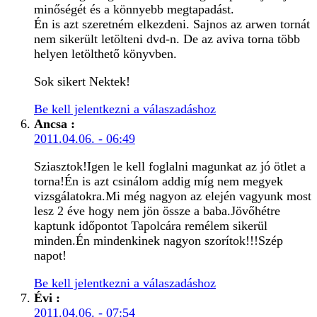
minőségét és a könnyebb megtapadást.
Én is azt szeretném elkezdeni. Sajnos az arwen tornát
nem sikerült letölteni dvd-n. De az aviva torna több
helyen letölthető könyvben.
Sok sikert Nektek!
Be kell jelentkezni a válaszadáshoz
Ancsa
:
2011.04.06. - 06:49
Sziasztok!Igen le kell foglalni magunkat az jó ötlet a
torna!Én is azt csinálom addig míg nem megyek
vizsgálatokra.Mi még nagyon az elején vagyunk most
lesz 2 éve hogy nem jön össze a baba.Jövőhétre
kaptunk időpontot Tapolcára remélem sikerül
minden.Én mindenkinek nagyon szorítok!!!Szép
napot!
Be kell jelentkezni a válaszadáshoz
Évi
:
2011.04.06. - 07:54