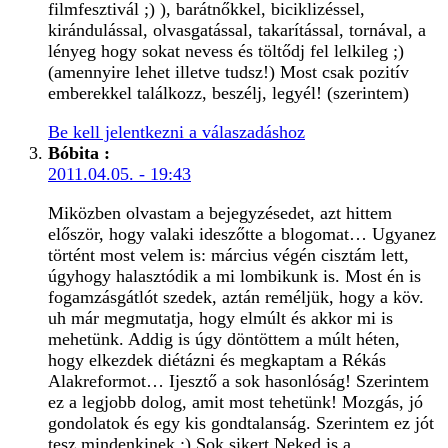
filmfesztivál ;) ), barátnőkkel, biciklizéssel,
kirándulással, olvasgatással, takarítással, tornával, a
lényeg hogy sokat nevess és töltődj fel lelkileg ;)
(amennyire lehet illetve tudsz!) Most csak pozitív
emberekkel találkozz, beszélj, legyél! (szerintem)
Be kell jelentkezni a válaszadáshoz
Bóbita
:
2011.04.05. - 19:43
Miközben olvastam a bejegyzésedet, azt hittem
először, hogy valaki ideszőtte a blogomat… Ugyanez
történt most velem is: március végén cisztám lett,
úgyhogy halasztódik a mi lombikunk is. Most én is
fogamzásgátlót szedek, aztán reméljük, hogy a köv.
uh már megmutatja, hogy elmúlt és akkor mi is
mehetünk. Addig is úgy döntöttem a múlt héten,
hogy elkezdek diétázni és megkaptam a Rékás
Alakreformot… Ijesztő a sok hasonlóság! Szerintem
ez a legjobb dolog, amit most tehetünk! Mozgás, jó
gondolatok és egy kis gondtalanság. Szerintem ez jót
tesz mindenkinek :) Sok sikert Neked is a