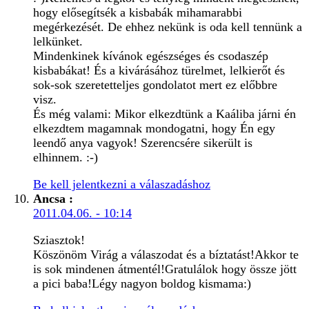
hogy elősegítsék a kisbabák mihamarabbi
megérkezését. De ehhez nekünk is oda kell tennünk a
lelkünket.
Mindenkinek kívánok egészséges és csodaszép
kisbabákat! És a kivárásához türelmet, lelkierőt és
sok-sok szeretetteljes gondolatot mert ez előbbre
visz.
És még valami: Mikor elkezdtünk a Kaáliba járni én
elkezdtem magamnak mondogatni, hogy Én egy
leendő anya vagyok! Szerencsére sikerült is
elhinnem. :-)
Be kell jelentkezni a válaszadáshoz
Ancsa
:
2011.04.06. - 10:14
Sziasztok!
Köszönöm Virág a válaszodat és a bíztatást!Akkor te
is sok mindenen átmentél!Gratulálok hogy össze jött
a pici baba!Légy nagyon boldog kismama:)