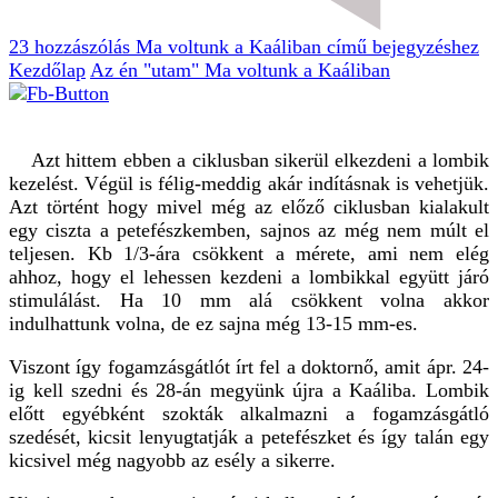
23 hozzászólás
Ma voltunk a Kaáliban című bejegyzéshez
Kezdőlap
Az én "utam"
Ma voltunk a Kaáliban
Azt hittem ebben a ciklusban sikerül elkezdeni a lombik
kezelést. Végül is félig-meddig akár indításnak is vehetjük.
Azt történt hogy mivel még az előző ciklusban kialakult
egy ciszta a petefészkemben, sajnos az még nem múlt el
teljesen. Kb 1/3-ára csökkent a mérete, ami nem elég
ahhoz, hogy el lehessen kezdeni a lombikkal együtt járó
stimulálást. Ha 10 mm alá csökkent volna akkor
indulhattunk volna, de ez sajna még 13-15 mm-es.
Viszont így fogamzásgátlót írt fel a doktornő, amit ápr. 24-
ig kell szedni és 28-án megyünk újra a Kaáliba. Lombik
előtt egyébként szokták alkalmazni a fogamzásgátló
szedését, kicsit lenyugtatják a petefészket és így talán egy
kicsivel még nagyobb az esély a sikerre.