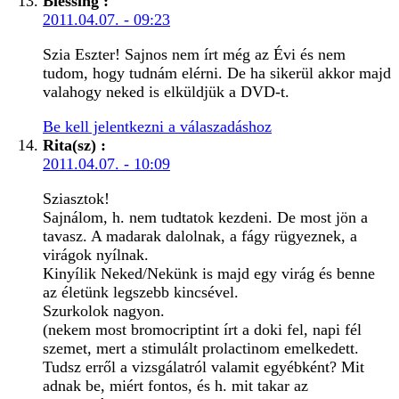
Blessing
:
2011.04.07. - 09:23
Szia Eszter! Sajnos nem írt még az Évi és nem
tudom, hogy tudnám elérni. De ha sikerül akkor majd
valahogy neked is elküldjük a DVD-t.
Be kell jelentkezni a válaszadáshoz
Rita(sz)
:
2011.04.07. - 10:09
Sziasztok!
Sajnálom, h. nem tudtatok kezdeni. De most jön a
tavasz. A madarak dalolnak, a fágy rügyeznek, a
virágok nyílnak.
Kinyílik Neked/Nekünk is majd egy virág és benne
az életünk legszebb kincsével.
Szurkolok nagyon.
(nekem most bromocriptint írt a doki fel, napi fél
szemet, mert a stimulált prolactinom emelkedett.
Tudsz erről a vizsgálatról valamit egyébként? Mit
adnak be, miért fontos, és h. mit takar az