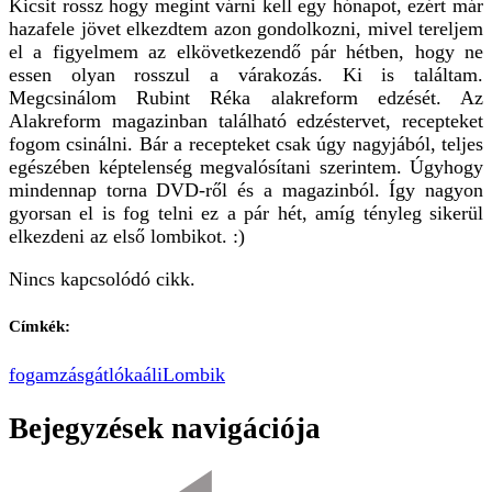
Kicsit rossz hogy megint várni kell egy hónapot, ezért már
hazafele jövet elkezdtem azon gondolkozni, mivel tereljem
el a figyelmem az elkövetkezendő pár hétben, hogy ne
essen olyan rosszul a várakozás. Ki is találtam.
Megcsinálom Rubint Réka alakreform edzését. Az
Alakreform magazinban található edzéstervet, recepteket
fogom csinálni. Bár a recepteket csak úgy nagyjából, teljes
egészében képtelenség megvalósítani szerintem. Úgyhogy
mindennap torna DVD-ről és a magazinból. Így nagyon
gyorsan el is fog telni ez a pár hét, amíg tényleg sikerül
elkezdeni az első lombikot. :)
Nincs kapcsolódó cikk.
Címkék:
fogamzásgátló
kaáli
Lombik
Bejegyzések navigációja