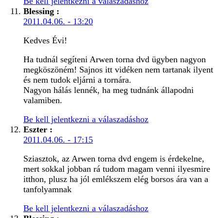
Be kell jelentkezni a válaszadáshoz
Blessing
:
2011.04.06. - 13:20
Kedves Évi!
Ha tudnál segíteni Arwen torna dvd ügyben nagyon
megköszöném! Sajnos itt vidéken nem tartanak ilyent
és nem tudok eljárni a tornára.
Nagyon hálás lennék, ha meg tudnánk állapodni
valamiben.
Be kell jelentkezni a válaszadáshoz
Eszter
:
2011.04.06. - 17:15
Sziasztok, az Arwen torna dvd engem is érdekelne,
mert sokkal jobban rá tudom magam venni ilyesmire
itthon, plusz ha jól emlékszem elég borsos ára van a
tanfolyamnak
Be kell jelentkezni a válaszadáshoz