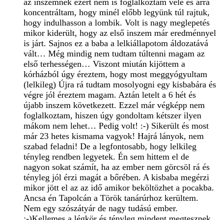
az inszemnek ezért nem is foglalkoztam vele és arra
koncentráltam, hogy minél előbb legyünk túl rajtuk,
hogy indulhasson a lombik. Volt is nagy meglepetés
mikor kiderült, hogy az első inszem már eredménnyel
is járt. Sajnos ez a baba a lelkiállapotom áldozatává
vált… Még mindig nem tudtam túltenni magam az
első terhességen… Viszont miután kijöttem a
kórházból úgy éreztem, hogy most meggyógyultam
(lelkileg) Újra rá tudtam mosolyogni egy kisbabára és
végre jól éreztem magam. Aztán letelt a 6 hét és
újabb inszem következett. Ezzel már végképp nem
foglalkoztam, hiszen úgy gondoltam kétszer ilyen
mákom nem lehet… Pedig volt! :-) Sikerült és most
már 23 hetes kismama vagyok! Hajrá lányok, nem
szabad feladni! De a legfontosabb, hogy lelkileg
tényleg rendben legyetek. Én sem hittem el de
nagyon sokat számít, ha az ember nem görcsöl rá és
tényleg jól érzi magát a bőrében. A kisbaba megérzi
mikor jött el az az idő amikor beköltözhet a pocakba.
Ancsa én Tapolcán a Török tanárúrhoz kerültem.
Nem egy szószátyár de nagy tudású ember.
:-)Kellemes a légkör és tényleg mindent megtesznek,