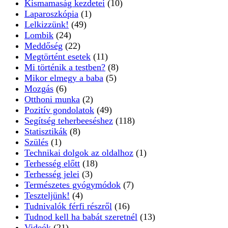
Kismamaság kezdetei
(10)
Laparoszkópia
(1)
Lelkizzünk!
(49)
Lombik
(24)
Meddőség
(22)
Megtörtént esetek
(11)
Mi történik a testben?
(8)
Mikor elmegy a baba
(5)
Mozgás
(6)
Otthoni munka
(2)
Pozitív gondolatok
(49)
Segítség teherbeeséshez
(118)
Statisztikák
(8)
Szülés
(1)
Technikai dolgok az oldalhoz
(1)
Terhesség előtt
(18)
Terhesség jelei
(3)
Természetes gyógymódok
(7)
Teszteljünk!
(4)
Tudnivalók férfi részről
(16)
Tudnod kell ha babát szeretnél
(13)
Videók
(21)