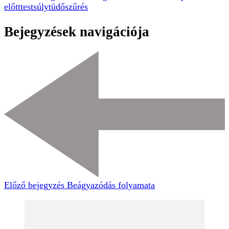
előtt
testsúly
tüdőszűrés
Bejegyzések navigációja
Előző bejegyzés
Beágyazódás folyamata