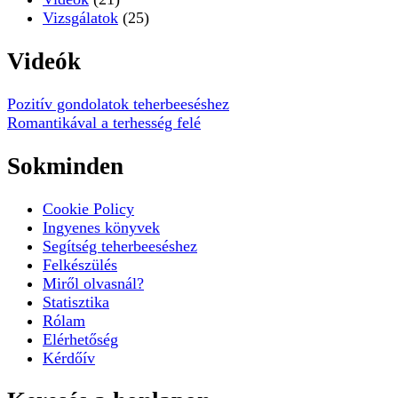
Vizsgálatok
(25)
Videók
Pozitív gondolatok teherbeeséshez
Romantikával a terhesség felé
Sokminden
Cookie Policy
Ingyenes könyvek
Segítség teherbeeséshez
Felkészülés
Miről olvasnál?
Statisztika
Rólam
Elérhetőség
Kérdőív