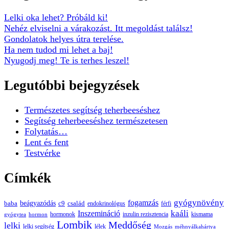
Lelki oka lehet? Próbáld ki!
Nehéz elviselni a várakozást. Itt megoldást találsz!
Gondolatok helyes útra terelése.
Ha nem tudod mi lehet a baj!
Nyugodj meg! Te is terhes leszel!
Legutóbbi bejegyzések
Természetes segítség teherbeeséshez
Segítség teherbeeséshez természetesen
Folytatás…
Lent és fent
Testvérke
Címkék
gyógynövény
fogamzás
beágyazódás
baba
c9
család
endokrinológus
férfi
kaáli
Inszemináció
hormonok
inzulin rezisztencia
kismama
gyógytea
hormon
Lombik
Meddőség
lelki
lelki segítség
lélek
Mozgás
méhnyálkahártya