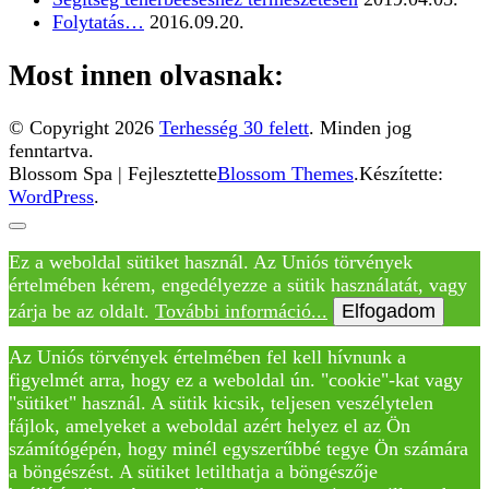
Folytatás…
2016.09.20.
Most innen olvasnak:
© Copyright 2026
Terhesség 30 felett
. Minden jog
fenntartva.
Blossom Spa | Fejlesztette
Blossom Themes
.Készítette:
WordPress
.
Ez a weboldal sütiket használ. Az Uniós törvények
értelmében kérem, engedélyezze a sütik használatát, vagy
zárja be az oldalt.
További információ...
Elfogadom
Az Uniós törvények értelmében fel kell hívnunk a
figyelmét arra, hogy ez a weboldal ún. "cookie"-kat vagy
"sütiket" használ. A sütik kicsik, teljesen veszélytelen
fájlok, amelyeket a weboldal azért helyez el az Ön
számítógépén, hogy minél egyszerűbbé tegye Ön számára
a böngészést. A sütiket letilthatja a böngészője