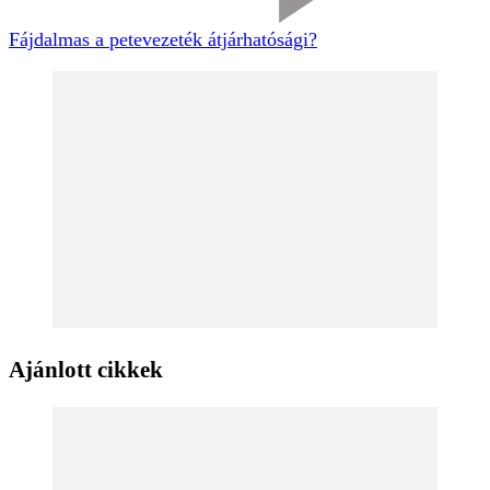
Fájdalmas a petevezeték átjárhatósági?
Ajánlott cikkek