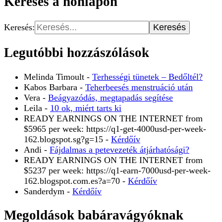
Keresés a honlapon
Keresés:
Legutóbbi hozzászólások
Melinda Timoult
-
Terhességi tünetek – Bedőltél?
Kabos Barbara
-
Teherbeesés menstruáció után
Vera
-
Beágyazódás, megtapadás segítése
Leila
-
10 ok, miért tarts ki
READY EARNINGS ON THE INTERNET from
$5965 per week: https://q1-get-4000usd-per-week-
162.blogspot.sg?g=15
-
Kérdőív
Andi
-
Fájdalmas a petevezeték átjárhatósági?
READY EARNINGS ON THE INTERNET from
$5237 per week: https://q1-earn-7000usd-per-week-
162.blogspot.com.es?a=70
-
Kérdőív
Sanderdym
-
Kérdőív
Megoldások babáravágyóknak