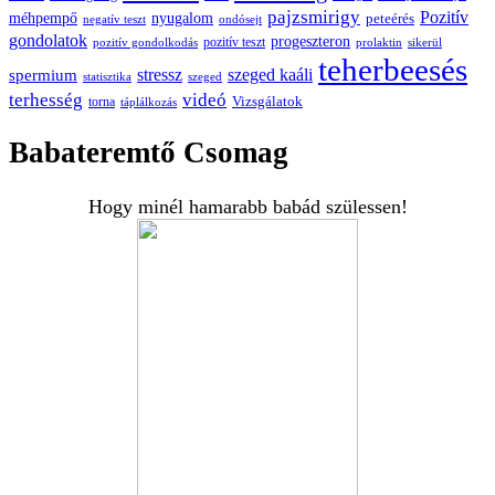
pajzsmirigy
Pozitív
méhpempő
nyugalom
peteérés
negatív teszt
ondósejt
gondolatok
progeszteron
pozitív teszt
pozitív gondolkodás
prolaktin
sikerül
teherbeesés
spermium
stressz
szeged kaáli
statisztika
szeged
terhesség
videó
Vizsgálatok
torna
táplálkozás
Babateremtő Csomag
Hogy minél hamarabb babád szülessen!