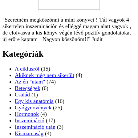
"Szeretném megköszönni a mini könyvet ! Túl vagyok 4
sikertelen inszemináción és elléggé magam alatt vagyok ,
de elolvasva a kis könyv végén lévő pozitív gondolatokat
új erőre kaptam ! Nagyon köszönöm!!" Judit
Kategóriák
A ciklusról
(15)
Akiknek még nem sikerült
(4)
Az én "utam"
(74)
Betegségek
(6)
Család
(1)
Egy kis anatómia
(16)
Gyógynövények
(25)
Hormonok
(4)
Inszemináció
(17)
Inszemináció után
(3)
Kismamaság
(4)