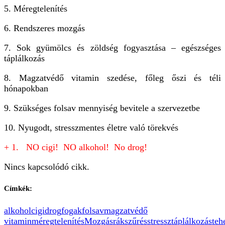
5. Méregtelenítés
6. Rendszeres mozgás
7. Sok gyümölcs és zöldség fogyasztása – egészséges
táplálkozás
8. Magzatvédő vitamin szedése, főleg őszi és téli
hónapokban
9. Szükséges folsav mennyiség bevitele a szervezetbe
10. Nyugodt, stresszmentes életre való törekvés
+ 1. NO cigi! NO alkohol! No drog!
Nincs kapcsolódó cikk.
Címkék:
alkohol
cigi
drog
fogak
folsav
magzatvédő
vitamin
méregtelenítés
Mozgás
rákszűrés
stressz
táplálkozás
teh