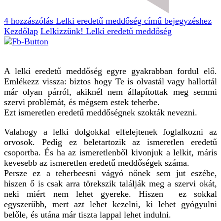
4 hozzászólás
Lelki eredetű meddőség című bejegyzéshez
Kezdőlap
Lelkizzünk!
Lelki eredetű meddőség
A lelki eredetű meddőség egyre gyakrabban fordul elő.
Emlékezz vissza: biztos hogy Te is olvastál vagy hallottál
már olyan párról, akiknél nem állapítottak meg semmi
szervi problémát, és mégsem estek teherbe.
Ezt ismeretlen eredetű meddőségnek szokták nevezni.
Valahogy a lelki dolgokkal elfelejtenek foglalkozni az
orvosok. Pedig ez beletartozik az ismeretlen eredetű
csoportba. És ha az ismeretlenből kivonjuk a lelkit, máris
kevesebb az ismeretlen eredetű meddőségek száma.
Persze ez a teherbeesni vágyó nőnek sem jut eszébe,
hiszen ő is csak arra törekszik találják meg a szervi okát,
neki miért nem lehet gyereke. Hiszen ez sokkal
egyszerűbb, mert azt lehet kezelni, ki lehet gyógyulni
belőle, és utána már tiszta lappal lehet indulni.