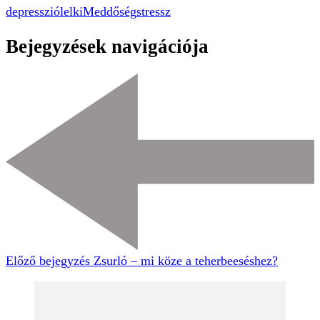
depresszió
lelki
Meddőség
stressz
Bejegyzések navigációja
Előző bejegyzés
Zsurló – mi köze a teherbeeséshez?