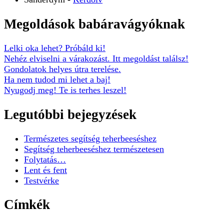
Megoldások babáravágyóknak
Lelki oka lehet? Próbáld ki!
Nehéz elviselni a várakozást. Itt megoldást találsz!
Gondolatok helyes útra terelése.
Ha nem tudod mi lehet a baj!
Nyugodj meg! Te is terhes leszel!
Legutóbbi bejegyzések
Természetes segítség teherbeeséshez
Segítség teherbeeséshez természetesen
Folytatás…
Lent és fent
Testvérke
Címkék