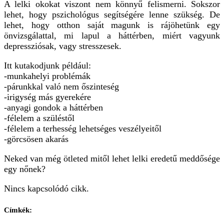
A lelki okokat viszont nem könnyű felismerni. Sokszor
lehet, hogy pszichológus segítségére lenne szükség. De
lehet, hogy otthon saját magunk is rájöhetünk egy
önvizsgálattal, mi lapul a háttérben, miért vagyunk
depressziósak, vagy stresszesek.
Itt kutakodjunk például:
-munkahelyi problémák
-párunkkal való nem őszinteség
-irigység más gyerekére
-anyagi gondok a háttérben
-félelem a szüléstől
-félelem a terhesség lehetséges veszélyeitől
-görcsösen akarás
Neked van még ötleted mitől lehet lelki eredetű meddősége
egy nőnek?
Nincs kapcsolódó cikk.
Címkék: