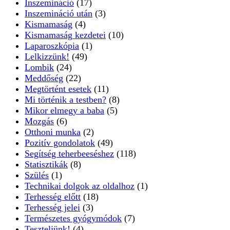
Inszemináció
(17)
Inszemináció után
(3)
Kismamaság
(4)
Kismamaság kezdetei
(10)
Laparoszkópia
(1)
Lelkizzünk!
(49)
Lombik
(24)
Meddőség
(22)
Megtörtént esetek
(11)
Mi történik a testben?
(8)
Mikor elmegy a baba
(5)
Mozgás
(6)
Otthoni munka
(2)
Pozitív gondolatok
(49)
Segítség teherbeeséshez
(118)
Statisztikák
(8)
Szülés
(1)
Technikai dolgok az oldalhoz
(1)
Terhesség előtt
(18)
Terhesség jelei
(3)
Természetes gyógymódok
(7)
Teszteljünk!
(4)