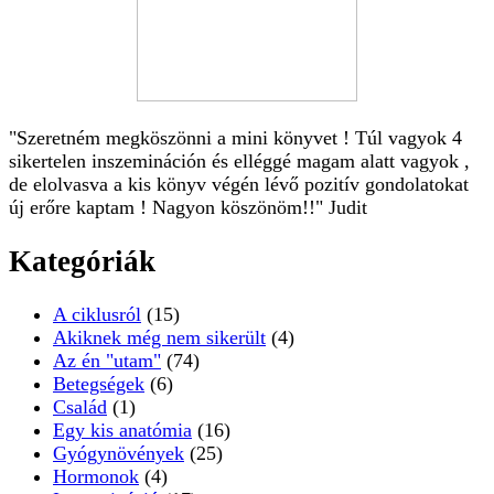
"Szeretném megköszönni a mini könyvet ! Túl vagyok 4
sikertelen inszemináción és elléggé magam alatt vagyok ,
de elolvasva a kis könyv végén lévő pozitív gondolatokat
új erőre kaptam ! Nagyon köszönöm!!" Judit
Kategóriák
A ciklusról
(15)
Akiknek még nem sikerült
(4)
Az én "utam"
(74)
Betegségek
(6)
Család
(1)
Egy kis anatómia
(16)
Gyógynövények
(25)
Hormonok
(4)