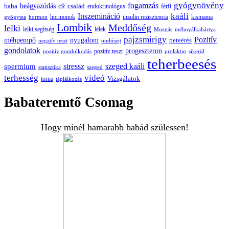
gyógynövény
fogamzás
beágyazódás
baba
c9
család
endokrinológus
férfi
kaáli
Inszemináció
hormonok
inzulin rezisztencia
kismama
gyógytea
hormon
Lombik
Meddőség
lelki
lelki segítség
lélek
Mozgás
méhnyálkahártya
pajzsmirigy
Pozitív
méhpempő
nyugalom
peteérés
negatív teszt
ondósejt
gondolatok
progeszteron
pozitív teszt
pozitív gondolkodás
prolaktin
sikerül
teherbeesés
spermium
stressz
szeged kaáli
statisztika
szeged
terhesség
videó
Vizsgálatok
torna
táplálkozás
Babateremtő Csomag
Hogy minél hamarabb babád szülessen!