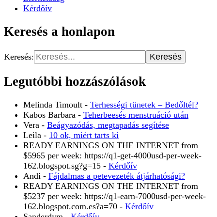
Kérdőív
Keresés a honlapon
Keresés:
Legutóbbi hozzászólások
Melinda Timoult
-
Terhességi tünetek – Bedőltél?
Kabos Barbara
-
Teherbeesés menstruáció után
Vera
-
Beágyazódás, megtapadás segítése
Leila
-
10 ok, miért tarts ki
READY EARNINGS ON THE INTERNET from
$5965 per week: https://q1-get-4000usd-per-week-
162.blogspot.sg?g=15
-
Kérdőív
Andi
-
Fájdalmas a petevezeték átjárhatósági?
READY EARNINGS ON THE INTERNET from
$5237 per week: https://q1-earn-7000usd-per-week-
162.blogspot.com.es?a=70
-
Kérdőív
Sanderdym
-
Kérdőív