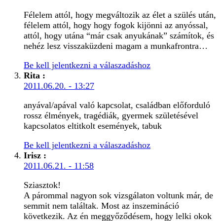
Félelem attól, hogy megváltozik az élet a szülés után,
félelem attól, hogy hogy fogok kijönni az anyóssal,
attól, hogy utána “már csak anyukának” számítok, és
nehéz lesz visszaküzdeni magam a munkafrontra…
Be kell jelentkezni a válaszadáshoz
Rita
:
2011.06.20. - 13:27
anyával/apával való kapcsolat, családban előforduló
rossz élmények, tragédiák, gyermek születésével
kapcsolatos eltitkolt események, tabuk
Be kell jelentkezni a válaszadáshoz
Irisz
:
2011.06.21. - 11:58
Sziasztok!
A párommal nagyon sok vizsgálaton voltunk már, de
semmit nem találtak. Most az inszemináció
következik. Az én meggyőződésem, hogy lelki okok