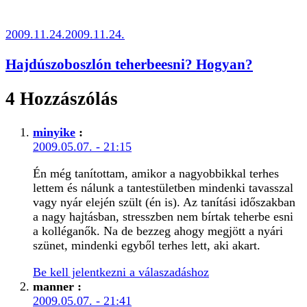
2009.11.24.
2009.11.24.
Hajdúszoboszlón teherbeesni? Hogyan?
4 Hozzászólás
minyike
:
2009.05.07. - 21:15
Én még tanítottam, amikor a nagyobbikkal terhes
lettem és nálunk a tantestületben mindenki tavasszal
vagy nyár elején szült (én is). Az tanítási időszakban
a nagy hajtásban, stresszben nem bírtak teherbe esni
a kolléganők. Na de bezzeg ahogy megjött a nyári
szünet, mindenki egyből terhes lett, aki akart.
Be kell jelentkezni a válaszadáshoz
manner
:
2009.05.07. - 21:41