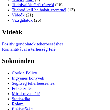
Tudnivalók férfi részről
(16)
Tudnod kell ha babát szeretnél
(13)
Videók
(21)
Vizsgálatok
(25)
Videók
Pozitív gondolatok teherbeeséshez
Romantikával a terhesség felé
Sokminden
Cookie Policy
Ingyenes könyvek
Segítség teherbeeséshez
Felkészülés
Miről olvasnál?
Statisztika
Rólam
Elérhetőség