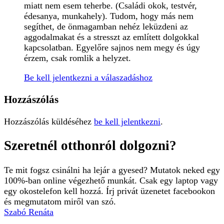
miatt nem esem teherbe. (Családi okok, testvér,
édesanya, munkahely). Tudom, hogy más nem
segíthet, de önmagamban nehéz leküzdeni az
aggodalmakat és a stresszt az említett dolgokkal
kapcsolatban. Egyelőre sajnos nem megy és úgy
érzem, csak romlik a helyzet.
Be kell jelentkezni a válaszadáshoz
Hozzászólás
Hozzászólás küldéséhez
be kell jelentkezni
.
Szeretnél otthonról dolgozni?
Te mit fogsz csinálni ha lejár a gyesed? Mutatok neked egy
100%-ban online végezhető munkát. Csak egy laptop vagy
egy okostelefon kell hozzá. Írj privát üzenetet facebookon
és megmutatom miről van szó.
Szabó Renáta