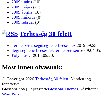
2009 június
(10)
2009 május
(21)
2009 április
(18)
2009 március
(8)
2009 február
(3)
Terhesség 30 felett
Természetes segítség teherbeeséshez
2019.09.25.
Segítség teherbeeséshez természetesen
2019.04.05.
Folytatás…
2016.09.20.
Most innen olvasnak:
© Copyright 2026
Terhesség 30 felett
. Minden jog
fenntartva.
Blossom Spa | Fejlesztette
Blossom Themes
.Készítette:
WordPress
.