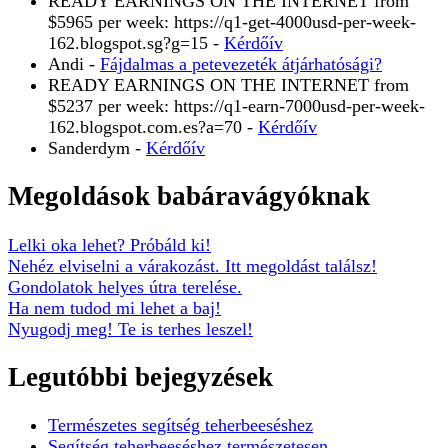
READY EARNINGS ON THE INTERNET from
$5965 per week: https://q1-get-4000usd-per-week-
162.blogspot.sg?g=15
-
Kérdőív
Andi
-
Fájdalmas a petevezeték átjárhatósági?
READY EARNINGS ON THE INTERNET from
$5237 per week: https://q1-earn-7000usd-per-week-
162.blogspot.com.es?a=70
-
Kérdőív
Sanderdym
-
Kérdőív
Megoldások babáravágyóknak
Lelki oka lehet? Próbáld ki!
Nehéz elviselni a várakozást. Itt megoldást találsz!
Gondolatok helyes útra terelése.
Ha nem tudod mi lehet a baj!
Nyugodj meg! Te is terhes leszel!
Legutóbbi bejegyzések
Természetes segítség teherbeeséshez
Segítség teherbeeséshez természetesen