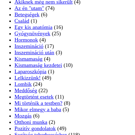
Akiknek még nem sikerült
(4)
Az én "utam"
(74)
Betegségek
(6)
Család
(1)
Egy kis anatómia
(16)
Gyógynövények
(25)
Hormonok
(4)
Inszemináció
(17)
Inszemináció után
(3)
Kismamaság
(4)
Kismamaság kezdetei
(10)
Laparoszkópia
(1)
Lelkizzünk!
(49)
Lombik
(24)
Meddőség
(22)
Megtörtént esetek
(11)
Mi történik a testben?
(8)
Mikor elmegy a baba
(5)
Mozgás
(6)
Otthoni munka
(2)
Pozitív gondolatok
(49)
Segítség teherbeeséshez
(118)