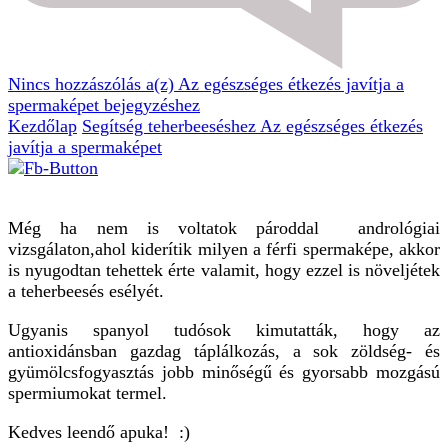
Nincs hozzászólás
a(z) Az egészséges étkezés javítja a
spermaképet bejegyzéshez
Kezdőlap
Segítség teherbeeséshez
Az egészséges étkezés
javítja a spermaképet
Még ha nem is voltatok pároddal andrológiai
vizsgálaton,ahol kiderítik milyen a férfi spermaképe, akkor
is nyugodtan tehettek érte valamit, hogy ezzel is növeljétek
a teherbeesés esélyét.
Ugyanis spanyol tudósok kimutatták, hogy az
antioxidánsban gazdag táplálkozás, a sok zöldség- és
gyümölcsfogyasztás jobb minőségű és gyorsabb mozgású
spermiumokat termel.
Kedves leendő apuka! :)