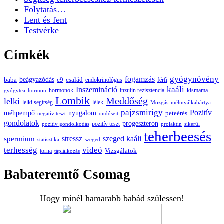
Folytatás…
Lent és fent
Testvérke
Címkék
gyógynövény
fogamzás
beágyazódás
baba
c9
család
endokrinológus
férfi
kaáli
Inszemináció
hormonok
inzulin rezisztencia
kismama
gyógytea
hormon
Lombik
Meddőség
lelki
lelki segítség
lélek
Mozgás
méhnyálkahártya
pajzsmirigy
Pozitív
méhpempő
nyugalom
peteérés
negatív teszt
ondósejt
gondolatok
progeszteron
pozitív teszt
pozitív gondolkodás
prolaktin
sikerül
teherbeesés
spermium
stressz
szeged kaáli
statisztika
szeged
terhesség
videó
Vizsgálatok
torna
táplálkozás
Babateremtő Csomag
Hogy minél hamarabb babád szülessen!