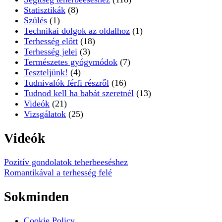
Statisztikák
(8)
Szülés
(1)
Technikai dolgok az oldalhoz
(1)
Terhesség előtt
(18)
Terhesség jelei
(3)
Természetes gyógymódok
(7)
Teszteljünk!
(4)
Tudnivalók férfi részről
(16)
Tudnod kell ha babát szeretnél
(13)
Videók
(21)
Vizsgálatok
(25)
Videók
Pozitív gondolatok teherbeeséshez
Romantikával a terhesség felé
Sokminden
Cookie Policy