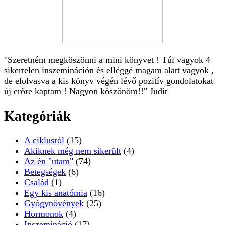
"Szeretném megköszönni a mini könyvet ! Túl vagyok 4
sikertelen inszemináción és elléggé magam alatt vagyok ,
de elolvasva a kis könyv végén lévő pozitív gondolatokat
új erőre kaptam ! Nagyon köszönöm!!" Judit
Kategóriák
A ciklusról
(15)
Akiknek még nem sikerült
(4)
Az én "utam"
(74)
Betegségek
(6)
Család
(1)
Egy kis anatómia
(16)
Gyógynövények
(25)
Hormonok
(4)
Inszemináció
(17)