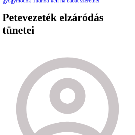
gyógymódok
Tudnod kell ha babát szeretnél
Petevezeték elzáródás
tünetei