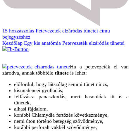
15 hozzászólás
Petevezeték elzáródás tünetei című
bejegyzéshez
Kezdőlap
Egy kis anatómia
Petevezeték elzáródás tünetei
Ha a petevezeték el van
záródva, annak többféle
tünete
is lehet:
előfordul, hogy látszólag semmi tünet nincs,
kismedencei gyulladás,
felfázásra panaszkodás, mert hasonlóak itt is a
tünetek,
alhasi fájdalom,
korábbi Chlamydia fertőzés következménye,
nemi úton történő betegség szövődménye,
korábbi perforalt vakbél szövődménye,