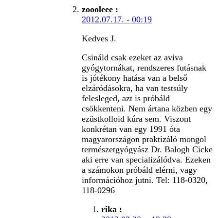
zoooleee
:
2012.07.17. - 00:19
Kedves J.
Csináld csak ezeket az aviva
gyógytornákat, rendszeres futásnak
is jótékony hatása van a belső
elzáródásokra, ha van testsúly
felesleged, azt is próbáld
csökkenteni. Nem ártana közben egy
ezüstkolloid kúra sem. Viszont
konkrétan van egy 1991 óta
magyarországon praktizáló mongol
természetgyógyász Dr. Balogh Cicke
aki erre van specializálódva. Ezeken
a számokon próbáld elérni, vagy
információhoz jutni. Tel: 118-0320,
118-0296
rika
: