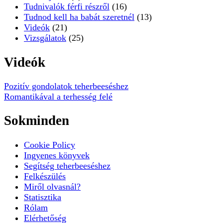
Tudnivalók férfi részről
(16)
Tudnod kell ha babát szeretnél
(13)
Videók
(21)
Vizsgálatok
(25)
Videók
Pozitív gondolatok teherbeeséshez
Romantikával a terhesség felé
Sokminden
Cookie Policy
Ingyenes könyvek
Segítség teherbeeséshez
Felkészülés
Miről olvasnál?
Statisztika
Rólam
Elérhetőség