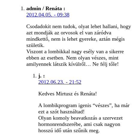
admin / Renáta
:
2012.04.05. - 09:38
Csodadokit nem tudok, olyat lehet hallani, hogy
azt mondják az orvosok el van záródva
mindkettő, nem is lehet gyereke, aztán mégis
születik.
Viszont a lombikkal nagy esély van a sikerre
ebben az esetben. Nem olyan vészes, mint
amilyennek látszik kívülről… Ne félj tőle!
j.
:
2012.06.23. - 21:52
Kedves Mirtusz és Renáta!
A lombikprogram igenis “vészes”, ha már
ezt a szót használtad!
Olyan komoly beavatkozás a szervezet
hormonrendszerébe, ami csak nagyon
hosszú idő után szűnik meg.