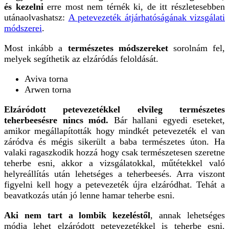
és kezelni
erre most nem térnék ki, de itt részletesebben
utánaolvashatsz:
A petevezeték átjárhatóságának vizsgálati
módszerei
.
Most inkább a
természetes módszereket
sorolnám fel,
melyek segíthetik az elzáródás feloldását.
Aviva torna
Arwen torna
Elzáródott petevezetékkel elvileg természetes
teherbeesésre nincs mód.
Bár hallani egyedi eseteket,
amikor megállapították hogy mindkét petevezeték el van
záródva és mégis sikerült a baba természetes úton. Ha
valaki ragaszkodik hozzá hogy csak természetesen szeretne
teherbe esni, akkor a vizsgálatokkal, műtétekkel való
helyreállítás után lehetséges a teherbeesés. Arra viszont
figyelni kell hogy a petevezeték újra elzáródhat. Tehát a
beavatkozás után jó lenne hamar teherbe esni.
Aki nem tart a lombik kezeléstől
, annak lehetséges
módja lehet elzáródott petevezetékkel is teherbe esni.