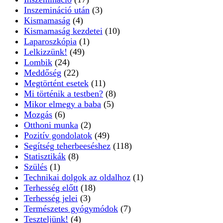
Inszemináció után
(3)
Kismamaság
(4)
Kismamaság kezdetei
(10)
Laparoszkópia
(1)
Lelkizzünk!
(49)
Lombik
(24)
Meddőség
(22)
Megtörtént esetek
(11)
Mi történik a testben?
(8)
Mikor elmegy a baba
(5)
Mozgás
(6)
Otthoni munka
(2)
Pozitív gondolatok
(49)
Segítség teherbeeséshez
(118)
Statisztikák
(8)
Szülés
(1)
Technikai dolgok az oldalhoz
(1)
Terhesség előtt
(18)
Terhesség jelei
(3)
Természetes gyógymódok
(7)
Teszteljünk!
(4)