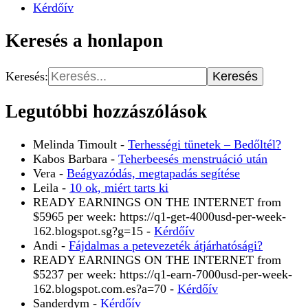
Kérdőív
Keresés a honlapon
Keresés:
Legutóbbi hozzászólások
Melinda Timoult
-
Terhességi tünetek – Bedőltél?
Kabos Barbara
-
Teherbeesés menstruáció után
Vera
-
Beágyazódás, megtapadás segítése
Leila
-
10 ok, miért tarts ki
READY EARNINGS ON THE INTERNET from
$5965 per week: https://q1-get-4000usd-per-week-
162.blogspot.sg?g=15
-
Kérdőív
Andi
-
Fájdalmas a petevezeték átjárhatósági?
READY EARNINGS ON THE INTERNET from
$5237 per week: https://q1-earn-7000usd-per-week-
162.blogspot.com.es?a=70
-
Kérdőív
Sanderdym
-
Kérdőív