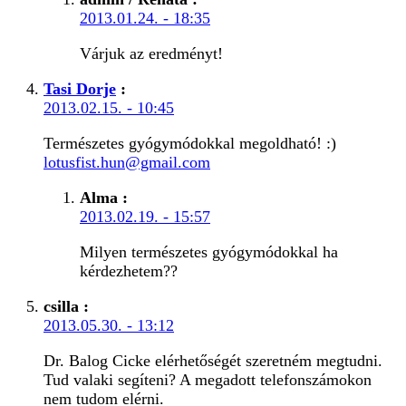
2013.01.24. - 18:35
Várjuk az eredményt!
Tasi Dorje
:
2013.02.15. - 10:45
Természetes gyógymódokkal megoldható! :)
lotusfist.hun@gmail.com
Alma
:
2013.02.19. - 15:57
Milyen természetes gyógymódokkal ha
kérdezhetem??
csilla
:
2013.05.30. - 13:12
Dr. Balog Cicke elérhetőségét szeretném megtudni.
Tud valaki segíteni? A megadott telefonszámokon
nem tudom elérni.