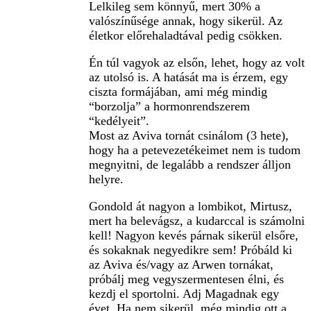
Lelkileg sem könnyű, mert 30% a
valószínűsége annak, hogy sikerül. Az
életkor előrehaladtával pedig csökken.
Én túl vagyok az elsőn, lehet, hogy az volt
az utolsó is. A hatását ma is érzem, egy
ciszta formájában, ami még mindig
“borzolja” a hormonrendszerem
“kedélyeit”.
Most az Aviva tornát csinálom (3 hete),
hogy ha a petevezetékeimet nem is tudom
megnyitni, de legalább a rendszer álljon
helyre.
Gondold át nagyon a lombikot, Mirtusz,
mert ha belevágsz, a kudarccal is számolni
kell! Nagyon kevés párnak sikerül elsőre,
és sokaknak negyedikre sem! Próbáld ki
az Aviva és/vagy az Arwen tornákat,
próbálj meg vegyszermentesen élni, és
kezdj el sportolni. Adj Magadnak egy
évet. Ha nem sikerül, még mindig ott a