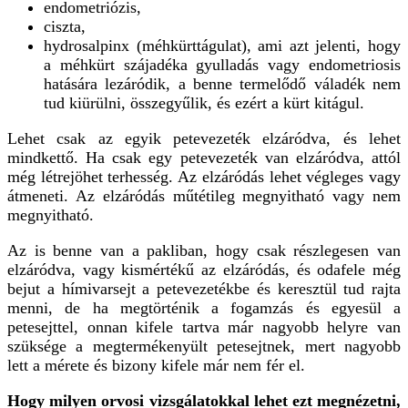
endometriózis,
ciszta,
hydrosalpinx (méhkürttágulat), ami azt jelenti, hogy
a méhkürt szájadéka gyulladás vagy endometriosis
hatására lezáródik, a benne termelődő váladék nem
tud kiürülni, összegyűlik, és ezért a kürt kitágul.
Lehet csak az egyik petevezeték elzáródva, és lehet
mindkettő. Ha csak egy petevezeték van elzáródva, attól
még létrejöhet terhesség. Az elzáródás lehet végleges vagy
átmeneti. Az elzáródás műtétileg megnyitható vagy nem
megnyitható.
Az is benne van a pakliban, hogy csak részlegesen van
elzáródva, vagy kismértékű az elzáródás, és odafele még
bejut a hímivarsejt a petevezetékbe és keresztül tud rajta
menni, de ha megtörténik a fogamzás és egyesül a
petesejttel, onnan kifele tartva már nagyobb helyre van
szüksége a megtermékenyült petesejtnek, mert nagyobb
lett a mérete és bizony kifele már nem fér el.
Hogy milyen orvosi vizsgálatokkal lehet ezt megnézetni,