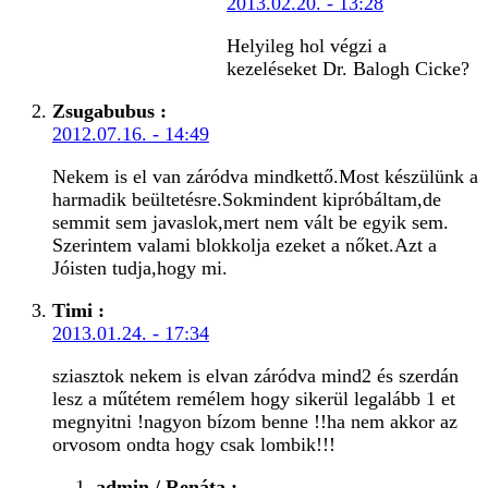
2013.02.20. - 13:28
Helyileg hol végzi a
kezeléseket Dr. Balogh Cicke?
Zsugabubus
:
2012.07.16. - 14:49
Nekem is el van záródva mindkettő.Most készülünk a
harmadik beültetésre.Sokmindent kipróbáltam,de
semmit sem javaslok,mert nem vált be egyik sem.
Szerintem valami blokkolja ezeket a nőket.Azt a
Jóisten tudja,hogy mi.
Timi
:
2013.01.24. - 17:34
sziasztok nekem is elvan záródva mind2 és szerdán
lesz a műtétem remélem hogy sikerül legalább 1 et
megnyitni !nagyon bízom benne !!ha nem akkor az
orvosom ondta hogy csak lombik!!!
admin / Renáta
: