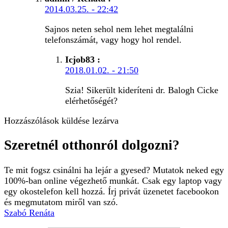
2014.03.25. - 22:42
Sajnos neten sehol nem lehet megtalálni
telefonszámát, vagy hogy hol rendel.
Icjob83
:
2018.01.02. - 21:50
Szia! Sikerült kideríteni dr. Balogh Cicke
elérhetőségét?
Hozzászólások küldése lezárva
Szeretnél otthonról dolgozni?
Te mit fogsz csinálni ha lejár a gyesed? Mutatok neked egy
100%-ban online végezhető munkát. Csak egy laptop vagy
egy okostelefon kell hozzá. Írj privát üzenetet facebookon
és megmutatom miről van szó.
Szabó Renáta