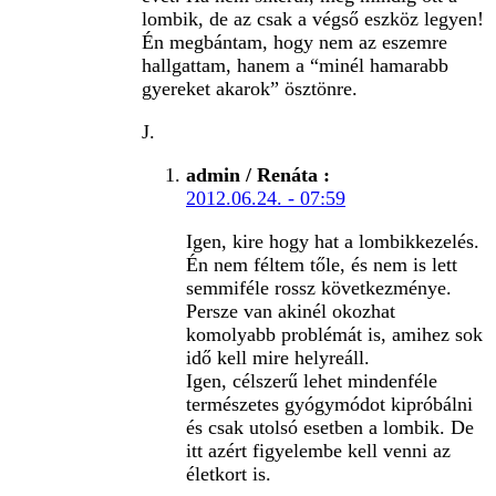
lombik, de az csak a végső eszköz legyen!
Én megbántam, hogy nem az eszemre
hallgattam, hanem a “minél hamarabb
gyereket akarok” ösztönre.
J.
admin / Renáta
:
2012.06.24. - 07:59
Igen, kire hogy hat a lombikkezelés.
Én nem féltem tőle, és nem is lett
semmiféle rossz következménye.
Persze van akinél okozhat
komolyabb problémát is, amihez sok
idő kell mire helyreáll.
Igen, célszerű lehet mindenféle
természetes gyógymódot kipróbálni
és csak utolsó esetben a lombik. De
itt azért figyelembe kell venni az
életkort is.