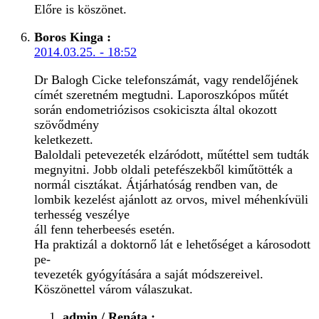
Előre is köszönet.
Boros Kinga
:
2014.03.25. - 18:52
Dr Balogh Cicke telefonszámát, vagy rendelőjének
címét szeretném megtudni. Laporoszkópos műtét
során endometriózisos csokiciszta által okozott
szövődmény
keletkezett.
Baloldali petevezeték elzáródott, műtéttel sem tudták
megnyitni. Jobb oldali petefészekből kiműtötték a
normál cisztákat. Átjárhatóság rendben van, de
lombik kezelést ajánlott az orvos, mivel méhenkívüli
terhesség veszélye
áll fenn teherbeesés esetén.
Ha praktizál a doktornő lát e lehetőséget a károsodott
pe-
tevezeték gyógyítására a saját módszereivel.
Köszönettel várom válaszukat.
admin / Renáta
: