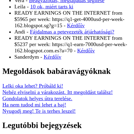
Vera
-
Beágyazódás, megtapadás segítése
Leila
-
10 ok, miért tarts ki
READY EARNINGS ON THE INTERNET from
$5965 per week: https://q1-get-4000usd-per-week-
162.blogspot.sg?g=15
-
Kérdőív
Andi
-
Fájdalmas a petevezeték átjárhatósági?
READY EARNINGS ON THE INTERNET from
$5237 per week: https://q1-earn-7000usd-per-week-
162.blogspot.com.es?a=70
-
Kérdőív
Sanderdym
-
Kérdőív
Megoldások babáravágyóknak
Lelki oka lehet? Próbáld ki!
Nehéz elviselni a várakozást. Itt megoldást találsz!
Gondolatok helyes útra terelése.
Ha nem tudod mi lehet a baj!
Nyugodj meg! Te is terhes leszel!
Legutóbbi bejegyzések