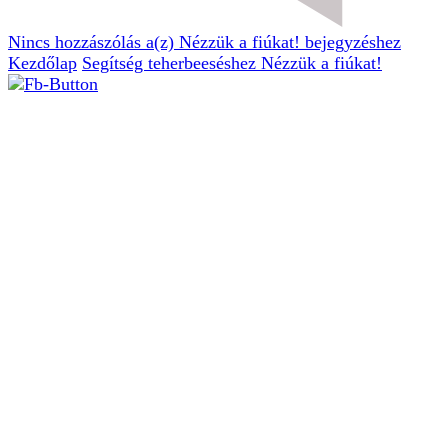
Nincs hozzászólás
a(z) Nézzük a fiúkat! bejegyzéshez
Kezdőlap
Segítség teherbeeséshez
Nézzük a fiúkat!