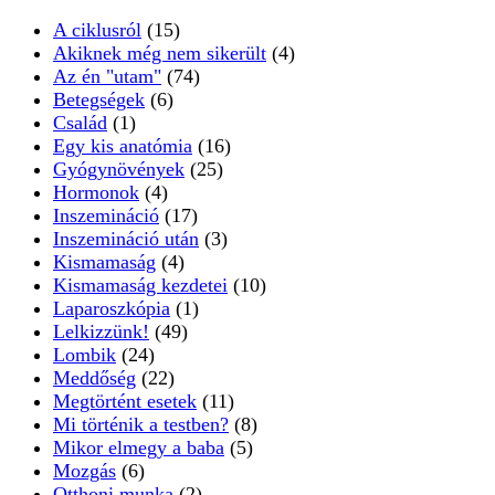
A ciklusról
(15)
Akiknek még nem sikerült
(4)
Az én "utam"
(74)
Betegségek
(6)
Család
(1)
Egy kis anatómia
(16)
Gyógynövények
(25)
Hormonok
(4)
Inszemináció
(17)
Inszemináció után
(3)
Kismamaság
(4)
Kismamaság kezdetei
(10)
Laparoszkópia
(1)
Lelkizzünk!
(49)
Lombik
(24)
Meddőség
(22)
Megtörtént esetek
(11)
Mi történik a testben?
(8)
Mikor elmegy a baba
(5)
Mozgás
(6)
Otthoni munka
(2)