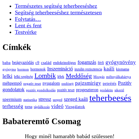
Természetes segítség teherbeeséshez
Segítség teherbeeséshez természetesen
Folytatás…
Lent és fent
Testvérke
Címkék
gyógynövény
fogamzás
beágyazódás
baba
c9
család
endokrinológus
férfi
kaáli
Inszemináció
hormonok
inzulin rezisztencia
kismama
gyógytea
hormon
Lombik
Meddőség
lelki
lelki segítség
lélek
Mozgás
méhnyálkahártya
pajzsmirigy
Pozitív
méhpempő
nyugalom
peteérés
negatív teszt
ondósejt
gondolatok
progeszteron
pozitív teszt
pozitív gondolkodás
prolaktin
sikerül
teherbeesés
spermium
stressz
szeged kaáli
statisztika
szeged
terhesség
videó
Vizsgálatok
torna
táplálkozás
Babateremtő Csomag
Hogy minél hamarabb babád szülessen!