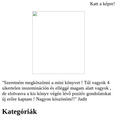
Katt a képre!
"Szeretném megköszönni a mini könyvet ! Túl vagyok 4
sikertelen inszemináción és elléggé magam alatt vagyok ,
de elolvasva a kis könyv végén lévő pozitív gondolatokat
új erőre kaptam ! Nagyon köszönöm!!" Judit
Kategóriák