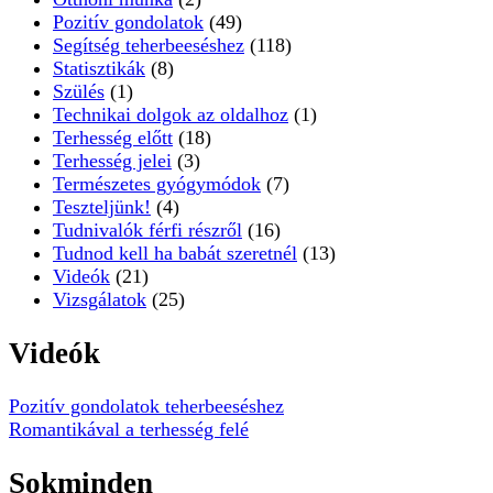
Pozitív gondolatok
(49)
Segítség teherbeeséshez
(118)
Statisztikák
(8)
Szülés
(1)
Technikai dolgok az oldalhoz
(1)
Terhesség előtt
(18)
Terhesség jelei
(3)
Természetes gyógymódok
(7)
Teszteljünk!
(4)
Tudnivalók férfi részről
(16)
Tudnod kell ha babát szeretnél
(13)
Videók
(21)
Vizsgálatok
(25)
Videók
Pozitív gondolatok teherbeeséshez
Romantikával a terhesség felé
Sokminden