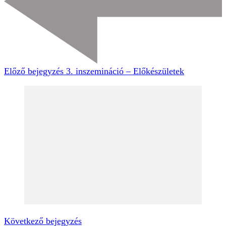
Előző bejegyzés
3. inszemináció – Előkészületek
Következő bejegyzés