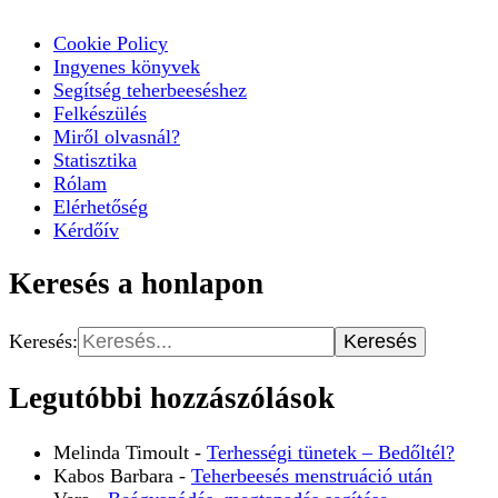
Cookie Policy
Ingyenes könyvek
Segítség teherbeeséshez
Felkészülés
Miről olvasnál?
Statisztika
Rólam
Elérhetőség
Kérdőív
Keresés a honlapon
Keresés:
Legutóbbi hozzászólások
Melinda Timoult
-
Terhességi tünetek – Bedőltél?
Kabos Barbara
-
Teherbeesés menstruáció után