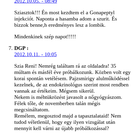
2012.10.05. - 08:49
Sziasztok!!! Én most kezdtem el a Gonapeptyl
injekciót. Naponta a hasamba adom a szurit. És
bizzok benne,h eredményes lesz a lombik.
Mindenkinek szép napot!!!!!
DGP
:
2012.10.11. - 10:05
Szia Reni! Nemrég találtam rá az oldaladra! 35
múltam és másfél éve próbálkozunk. Közben volt egy
korai spontán vetélésem. Pajzsmirigy alulműködéssel
kezelnek, de az endokrinológus szerint most rendben
vannak az értékeim. Mégsem sikerül.
Nekem is méhtükrözést javasolt a nőgyógyászom.
Félek tőle, de novemberben talán mégis
megcsináltatom.
Remélem, megosztod majd a tapasztalataid! Nem
tudod véletlenül, hogy egy ilyen vizsgálat után
mennyit kell várni az újabb próbálkozással?