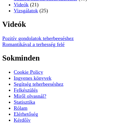
Videók
(21)
Vizsgálatok
(25)
Videók
Pozitív gondolatok teherbeeséshez
Romantikával a terhesség felé
Sokminden
Cookie Policy
Ingyenes könyvek
Segítség teherbeeséshez
Felkészülés
Miről olvasnál?
Statisztika
Rólam
Elérhetőség
Kérdőív