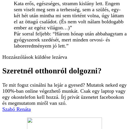
Kata erős, egészséges, stramm kislány lett. Engem
sem viselt meg sem a terhesség, sem a szülés, egy-
két hét után mintha mi sem történt volna, úgy láttam
el az öttagú családot. (És nem volt nálam boldogabb
ember az egész világon…)”
Pár sorral feljebb: “Három hónap után abbahagytam a
gyógyszerek szedését, mert minden orvosi- és
laboreredményem jó lett.”
Hozzászólások küldése lezárva
Szeretnél otthonról dolgozni?
Te mit fogsz csinálni ha lejár a gyesed? Mutatok neked egy
100%-ban online végezhető munkát. Csak egy laptop vagy
egy okostelefon kell hozzá. Írj privát üzenetet facebookon
és megmutatom miről van szó.
Szabó Renáta