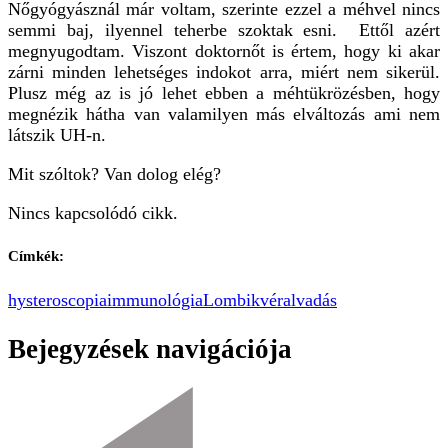
Nőgyógyásznál már voltam, szerinte ezzel a méhvel nincs
semmi baj, ilyennel teherbe szoktak esni. Ettől azért
megnyugodtam. Viszont doktornőt is értem, hogy ki akar
zárni minden lehetséges indokot arra, miért nem sikerül.
Plusz még az is jó lehet ebben a méhtükrözésben, hogy
megnézik hátha van valamilyen más elváltozás ami nem
látszik UH-n.
Mit szóltok? Van dolog elég?
Nincs kapcsolódó cikk.
Címkék:
hysteroscopia
immunológia
Lombik
véralvadás
Bejegyzések navigációja