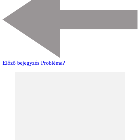
Előző bejegyzés
Probléma?