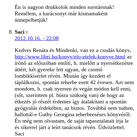
Én is nagyon drukkolok minden sorstársnak!
Remélem, a karácsonyt már kismamaként
ünnepelhetjük!
Saci
:
2012.10.16. - 22:08
Kedves Renáta és Mindenki, van ez a csodás könyv,
http://www.libri.hu/konyv/elo-etelek-konyve.html
az
írónő az előszóban említi, h. mielőtt a nyersétkezésre
áttért, két gyereke lett ugyan, de csomó
lombikkísérlet révén. Miután így kezdett el
táplálkozni, spontán teherbe esett 42 évesen. Azt nem
mondom, h. csak nyersen és vegán módon kell enni,
(sőt, szerintem pl. húsra szükség van) de hogy az
étkezés jó részét érdemes így átalakítani a spontán
gyógyulás érdekében, az biztos. Továbbá nem tudom,
hallottál-e Guthy Georgina teherbeeséses könyvéről.
Én még nem olvastam, de saját tapasztalatait írja le
és sikerrel járt a leírt tanácsok révén. Üdvözlettel.
Saci