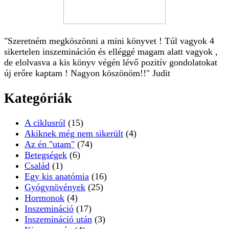
"Szeretném megköszönni a mini könyvet ! Túl vagyok 4
sikertelen inszemináción és elléggé magam alatt vagyok ,
de elolvasva a kis könyv végén lévő pozitív gondolatokat
új erőre kaptam ! Nagyon köszönöm!!" Judit
Kategóriák
A ciklusról
(15)
Akiknek még nem sikerült
(4)
Az én "utam"
(74)
Betegségek
(6)
Család
(1)
Egy kis anatómia
(16)
Gyógynövények
(25)
Hormonok
(4)
Inszemináció
(17)
Inszemináció után
(3)