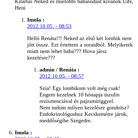
Kitartas Neked es mielobbi babasodast kivanok.Udv,
Heni
Imola
:
2012.10.05. - 08:53
Helló Renáta!!! Neked az első két lombik nem
jött össze. Ezt értettem a soraidból. Melyiketek
miatt nem lehet baba??? Hova jársz
kezelésre???
admin / Renáta
:
2012.10.05. - 08:57
Szia! Egy lombikom volt még csak!
Engem kezelnek 10 hónapja inzulin
rezisztenciával és pajzsmiriggyel.
Nem tudom milyen kezelésre gondolsz?
Endokrinológushoz Kecskemétre járok,
meddőségibe Szegedre.
Imola
: