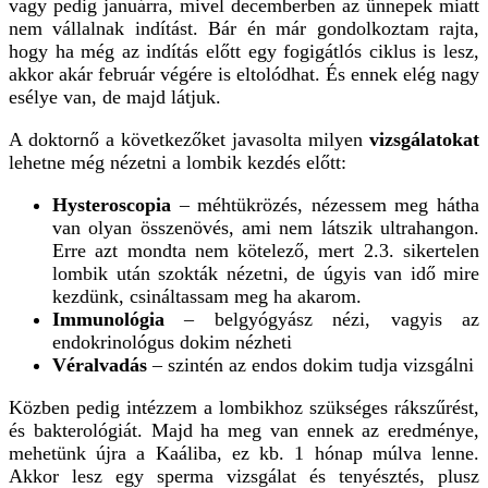
vagy pedig januárra, mivel decemberben az ünnepek miatt
nem vállalnak indítást. Bár én már gondolkoztam rajta,
hogy ha még az indítás előtt egy fogigátlós ciklus is lesz,
akkor akár február végére is eltolódhat. És ennek elég nagy
esélye van, de majd látjuk.
A doktornő a következőket javasolta milyen
vizsgálatokat
lehetne még nézetni a lombik kezdés előtt:
Hysteroscopia
– méhtükrözés, nézessem meg hátha
van olyan összenövés, ami nem látszik ultrahangon.
Erre azt mondta nem kötelező, mert 2.3. sikertelen
lombik után szokták nézetni, de úgyis van idő mire
kezdünk, csináltassam meg ha akarom.
Immunológia
– belgyógyász nézi, vagyis az
endokrinológus dokim nézheti
Véralvadás
– szintén az endos dokim tudja vizsgálni
Közben pedig intézzem a lombikhoz szükséges rákszűrést,
és bakterológiát. Majd ha meg van ennek az eredménye,
mehetünk újra a Kaáliba, ez kb. 1 hónap múlva lenne.
Akkor lesz egy sperma vizsgálat és tenyésztés, plusz