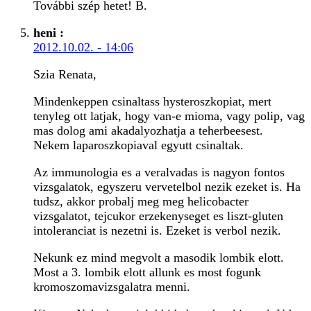
További szép hetet! B.
heni
:
2012.10.02. - 14:06
Szia Renata,
Mindenkeppen csinaltass hysteroszkopiat, mert
tenyleg ott latjak, hogy van-e mioma, vagy polip, vag
mas dolog ami akadalyozhatja a teherbeesest.
Nekem laparoszkopiaval egyutt csinaltak.
Az immunologia es a veralvadas is nagyon fontos
vizsgalatok, egyszeru vervetelbol nezik ezeket is. Ha
tudsz, akkor probalj meg meg helicobacter
vizsgalatot, tejcukor erzekenyseget es liszt-gluten
intoleranciat is nezetni is. Ezeket is verbol nezik.
Nekunk ez mind megvolt a masodik lombik elott.
Most a 3. lombik elott allunk es most fogunk
kromoszomavizsgalatra menni.