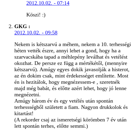
2012.10.02. - 07:14
Köszi! :)
GKG
:
2012.10.02. - 09:58
Nekem is kétszarvú a méhem, nekem a 10. terhességi
héten vették észre, annyi lehet a gond, hogy ha a
szarvacskába tapad a méhlepény leválhat és vetélést
okozhat. De persze ez függ a mértékétől, (mennyire
kétszarvú). Amúgy egyes dokik javasolják a histerot,
az én dokim csak, mint érdekességet említette. Most
én is hezitálok, hogy megnézessem-e , szeretnék
majd még babát, és előtte azért lehet, hogy jó lenne
megnézetni.
Amúgy három év és egy vetélés után spontán
terhessségből született a fiam. Nagyon drukkolok és
kitartást!
(A rekorder csaj az ismeretségi körömben 7 év után
lett spontán terhes, előtte semmi.)