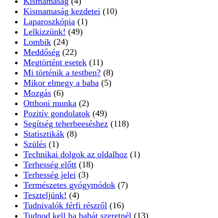
Kismamaság
(4)
Kismamaság kezdetei
(10)
Laparoszkópia
(1)
Lelkizzünk!
(49)
Lombik
(24)
Meddőség
(22)
Megtörtént esetek
(11)
Mi történik a testben?
(8)
Mikor elmegy a baba
(5)
Mozgás
(6)
Otthoni munka
(2)
Pozitív gondolatok
(49)
Segítség teherbeeséshez
(118)
Statisztikák
(8)
Szülés
(1)
Technikai dolgok az oldalhoz
(1)
Terhesség előtt
(18)
Terhesség jelei
(3)
Természetes gyógymódok
(7)
Teszteljünk!
(4)
Tudnivalók férfi részről
(16)
Tudnod kell ha babát szeretnél
(13)