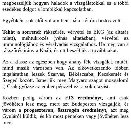
megbeszéljük hogyan haladok a vizsgálatokkal és a többi
esedékes dolgot a lombikkal kapcsolatban.
Egyébként sok időt voltam bent nála, fél óra biztos volt…
Tehát a sorrend:
rákszűrés, vérvétel és EKG (az altatás
miatt), méhtükrözés (vénás altatásban), vérvétel az
immunológiához és véralvadás vizsgálathoz. Ha meg van a
rákszűrés irány a Kaáli, és ott beszéljük a továbbiakat.
Az a klassz az egészben hogy ahány féle vizsgálat, műtét,
mind másik városban van. Az elkövetkezendő időben
ingajáratban leszek Szarvas, Békéscsaba, Kecskemét és
Szeged között. Ismerjük meg Magyarországot mozgalom!
:) Csak győzze az ember pénzzel ezt a sok utazást.
Közben pedig várom az
rT3 eredményt
, ami csak
jövőhéten lesz meg, mert azt Budapesten vizsgálják, és
várom a
progeszteron, ösztrogén eredményt
, azt meg
Gyuláról küldik, és kb most pénteken vagy jövőhéten lesz
meg.