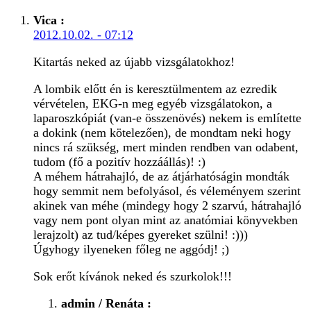
Vica
:
2012.10.02. - 07:12
Kitartás neked az újabb vizsgálatokhoz!
A lombik előtt én is keresztülmentem az ezredik
vérvételen, EKG-n meg egyéb vizsgálatokon, a
laparoszkópiát (van-e összenövés) nekem is említette
a dokink (nem kötelezően), de mondtam neki hogy
nincs rá szükség, mert minden rendben van odabent,
tudom (fő a pozitív hozzáállás)! :)
A méhem hátrahajló, de az átjárhatóságin mondták
hogy semmit nem befolyásol, és véleményem szerint
akinek van méhe (mindegy hogy 2 szarvú, hátrahajló
vagy nem pont olyan mint az anatómiai könyvekben
lerajzolt) az tud/képes gyereket szülni! :)))
Úgyhogy ilyeneken főleg ne aggódj! ;)
Sok erőt kívánok neked és szurkolok!!!
admin / Renáta
: