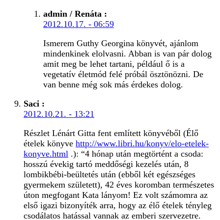
admin / Renáta
:
2012.10.17. - 06:59
Ismerem Guthy Georgina könyvét, ajánlom
mindenkinek elolvasni. Abban is van pár dolog
amit meg be lehet tartani, például ő is a
vegetatív életmód felé próbál ösztönözni. De
van benne még sok más érdekes dolog.
Saci
:
2012.10.21. - 13:21
Részlet Lénárt Gitta fent említett könyvéből (Élő
ételek könyve
http://www.libri.hu/konyv/elo-etelek-
konyve.html
.): “4 hónap után megtörtént a csoda:
hosszú évekig tartó meddőségi kezelés után, 8
lombikbébi-beültetés után (ebből két egészséges
gyermekem született), 42 éves koromban természetes
úton megfogant Kata lányom! Ez volt számomra az
első igazi bizonyíték arra, hogy az élő ételek tényleg
csodálatos hatással vannak az emberi szervezetre.