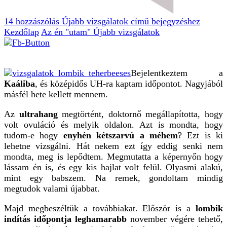
14 hozzászólás
Újabb vizsgálatok című bejegyzéshez
Kezdőlap
Az én "utam"
Újabb vizsgálatok
Bejelentkeztem a
Kaáliba
, és középidős UH-ra kaptam időpontot. Nagyjából
másfél hete kellett mennem.
Az
ultrahang
megtörtént, doktornő megállapította, hogy
volt ovuláció és melyik oldalon. Azt is mondta, hogy
tudom-e hogy
enyhén kétszarvú a méhem
? Ezt is ki
lehetne vizsgálni. Hát nekem ezt így eddig senki nem
mondta, meg is lepődtem. Megmutatta a képernyőn hogy
lássam én is, és egy kis hajlat volt felül. Olyasmi alakú,
mint egy babszem. Na remek, gondoltam mindig
megtudok valami újabbat.
Majd megbeszéltük a továbbiakat. Először is a
lombik
indítás időpontja leghamarabb
november végére tehető,