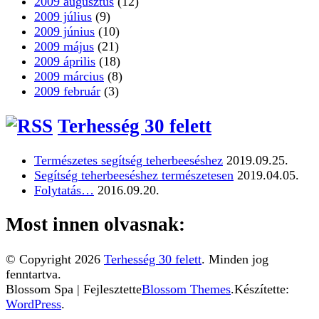
2009 augusztus
(12)
2009 július
(9)
2009 június
(10)
2009 május
(21)
2009 április
(18)
2009 március
(8)
2009 február
(3)
Terhesség 30 felett
Természetes segítség teherbeeséshez
2019.09.25.
Segítség teherbeeséshez természetesen
2019.04.05.
Folytatás…
2016.09.20.
Most innen olvasnak:
© Copyright 2026
Terhesség 30 felett
. Minden jog
fenntartva.
Blossom Spa | Fejlesztette
Blossom Themes
.Készítette:
WordPress
.