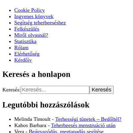
Cookie Policy
Ingyenes könyvek
Segítség teherbeeséshez
Felkészülés
Miről olvasnál?
Statisztika
Rólam
Elérhetőség
Kérdőív
Keresés a honlapon
Keresés:
Legutóbbi hozzászólások
Melinda Timoult
-
Terhességi tünetek – Bedőltél?
Kabos Barbara
-
Teherbeesés menstruáció után
Vera
-
Beágyazódás, megtapadás segítése