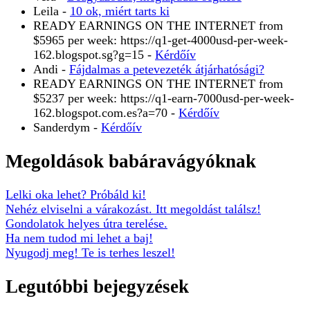
Leila
-
10 ok, miért tarts ki
READY EARNINGS ON THE INTERNET from
$5965 per week: https://q1-get-4000usd-per-week-
162.blogspot.sg?g=15
-
Kérdőív
Andi
-
Fájdalmas a petevezeték átjárhatósági?
READY EARNINGS ON THE INTERNET from
$5237 per week: https://q1-earn-7000usd-per-week-
162.blogspot.com.es?a=70
-
Kérdőív
Sanderdym
-
Kérdőív
Megoldások babáravágyóknak
Lelki oka lehet? Próbáld ki!
Nehéz elviselni a várakozást. Itt megoldást találsz!
Gondolatok helyes útra terelése.
Ha nem tudod mi lehet a baj!
Nyugodj meg! Te is terhes leszel!
Legutóbbi bejegyzések