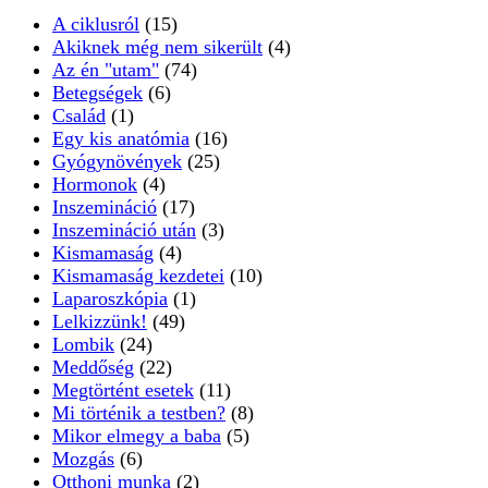
A ciklusról
(15)
Akiknek még nem sikerült
(4)
Az én "utam"
(74)
Betegségek
(6)
Család
(1)
Egy kis anatómia
(16)
Gyógynövények
(25)
Hormonok
(4)
Inszemináció
(17)
Inszemináció után
(3)
Kismamaság
(4)
Kismamaság kezdetei
(10)
Laparoszkópia
(1)
Lelkizzünk!
(49)
Lombik
(24)
Meddőség
(22)
Megtörtént esetek
(11)
Mi történik a testben?
(8)
Mikor elmegy a baba
(5)
Mozgás
(6)
Otthoni munka
(2)