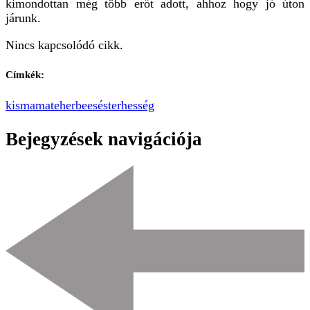
kimondottan még több erőt adott, ahhoz hogy jó úton
járunk.
Nincs kapcsolódó cikk.
Címkék:
kismama
teherbeesés
terhesség
Bejegyzések navigációja