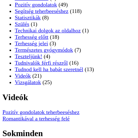
Pozitív gondolatok
(49)
Segítség teherbeeséshez
(118)
Statisztikák
(8)
Szülés
(1)
Technikai dolgok az oldalhoz
(1)
Terhesség előtt
(18)
Terhesség jelei
(3)
Természetes gyógymódok
(7)
Teszteljünk!
(4)
Tudnivalók férfi részről
(16)
Tudnod kell ha babát szeretnél
(13)
Videók
(21)
Vizsgálatok
(25)
Videók
Pozitív gondolatok teherbeeséshez
Romantikával a terhesség felé
Sokminden