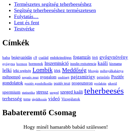
Természetes segítség teherbeeséshez
Segítség teherbeeséshez természetesen
Folytatás…
Lent és fent
Testvérke
Címkék
gyógynövény
fogamzás
beágyazódás
baba
c9
család
endokrinológus
férfi
kaáli
Inszemináció
hormonok
inzulin rezisztencia
kismama
gyógytea
hormon
Lombik
Meddőség
lelki
lelki segítség
lélek
Mozgás
méhnyálkahártya
pajzsmirigy
Pozitív
méhpempő
nyugalom
peteérés
negatív teszt
ondósejt
gondolatok
progeszteron
pozitív teszt
pozitív gondolkodás
prolaktin
sikerül
teherbeesés
spermium
stressz
szeged kaáli
statisztika
szeged
terhesség
videó
Vizsgálatok
torna
táplálkozás
Babateremtő Csomag
Hogy minél hamarabb babád szülessen!