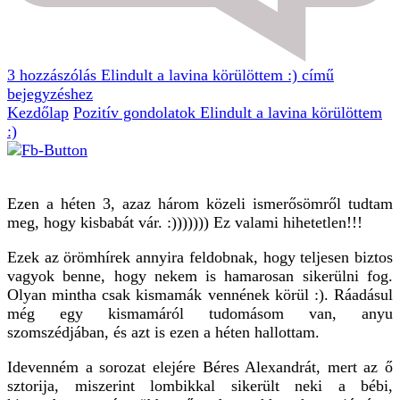
3 hozzászólás
Elindult a lavina körülöttem :) című
bejegyzéshez
Kezdőlap
Pozitív gondolatok
Elindult a lavina körülöttem
:)
Ezen a héten 3, azaz három közeli ismerősömről tudtam
meg, hogy kisbabát vár. :))))))) Ez valami hihetetlen!!!
Ezek az örömhírek annyira feldobnak, hogy teljesen biztos
vagyok benne, hogy nekem is hamarosan sikerülni fog.
Olyan mintha csak kismamák vennének körül :). Ráadásul
még egy kismamáról tudomásom van, anyu
szomszédjában, és azt is ezen a héten hallottam.
Idevenném a sorozat elejére Béres Alexandrát, mert az ő
sztorija, miszerint lombikkal sikerült neki a bébi,