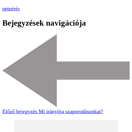
peteérés
Bejegyzések navigációja
Előző bejegyzés
Mi irányítja szaporodásunkat?