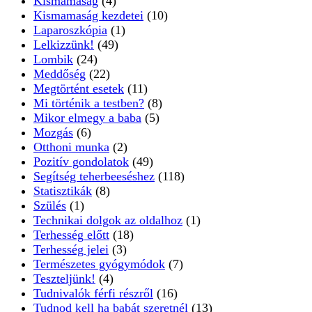
Kismamaság
(4)
Kismamaság kezdetei
(10)
Laparoszkópia
(1)
Lelkizzünk!
(49)
Lombik
(24)
Meddőség
(22)
Megtörtént esetek
(11)
Mi történik a testben?
(8)
Mikor elmegy a baba
(5)
Mozgás
(6)
Otthoni munka
(2)
Pozitív gondolatok
(49)
Segítség teherbeeséshez
(118)
Statisztikák
(8)
Szülés
(1)
Technikai dolgok az oldalhoz
(1)
Terhesség előtt
(18)
Terhesség jelei
(3)
Természetes gyógymódok
(7)
Teszteljünk!
(4)
Tudnivalók férfi részről
(16)
Tudnod kell ha babát szeretnél
(13)