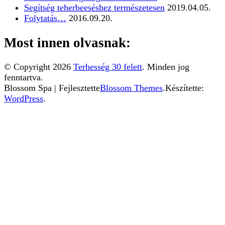
Segítség teherbeeséshez természetesen
2019.04.05.
Folytatás…
2016.09.20.
Most innen olvasnak:
© Copyright 2026
Terhesség 30 felett
. Minden jog
fenntartva.
Blossom Spa | Fejlesztette
Blossom Themes
.Készítette:
WordPress
.
Ez a weboldal sütiket használ. Az Uniós törvények
értelmében kérem, engedélyezze a sütik használatát, vagy
zárja be az oldalt.
További információ...
Elfogadom
Az Uniós törvények értelmében fel kell hívnunk a
figyelmét arra, hogy ez a weboldal ún. "cookie"-kat vagy
"sütiket" használ. A sütik kicsik, teljesen veszélytelen
fájlok, amelyeket a weboldal azért helyez el az Ön
számítógépén, hogy minél egyszerűbbé tegye Ön számára