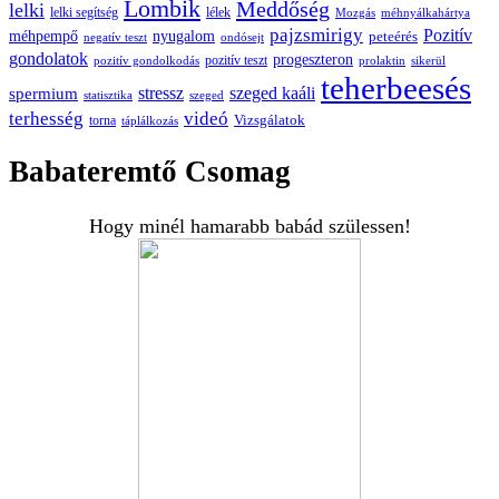
Lombik
Meddőség
lelki
lelki segítség
lélek
Mozgás
méhnyálkahártya
pajzsmirigy
Pozitív
méhpempő
nyugalom
peteérés
negatív teszt
ondósejt
gondolatok
progeszteron
pozitív teszt
pozitív gondolkodás
prolaktin
sikerül
teherbeesés
spermium
stressz
szeged kaáli
statisztika
szeged
terhesség
videó
Vizsgálatok
torna
táplálkozás
Babateremtő Csomag
Hogy minél hamarabb babád szülessen!