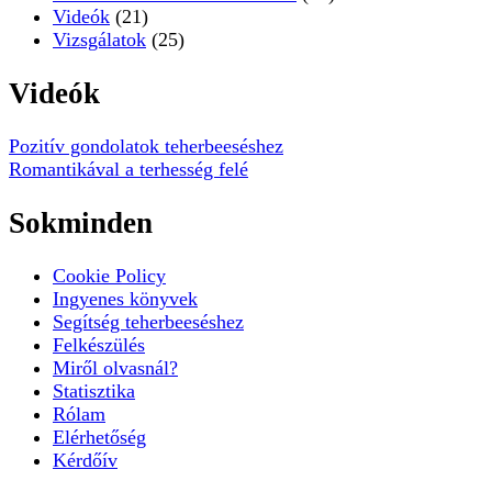
Videók
(21)
Vizsgálatok
(25)
Videók
Pozitív gondolatok teherbeeséshez
Romantikával a terhesség felé
Sokminden
Cookie Policy
Ingyenes könyvek
Segítség teherbeeséshez
Felkészülés
Miről olvasnál?
Statisztika
Rólam
Elérhetőség
Kérdőív