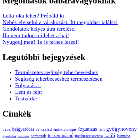
Megoldások babáravágyóknak
Lelki oka lehet? Próbáld ki!
Nehéz elviselni a várakozást. Itt megoldást találsz!
Gondolatok helyes útra terelése.
Ha nem tudod mi lehet a baj!
Nyugodj meg! Te is terhes leszel!
Legutóbbi bejegyzések
Természetes segítség teherbeeséshez
Segítség teherbeeséshez természetesen
Folytatás…
Lent és fent
Testvérke
Címkék
gyógynövény
fogamzás
beágyazódás
baba
c9
család
endokrinológus
férfi
kaáli
Inszemináció
hormonok
inzulin rezisztencia
kismama
gyógytea
hormon