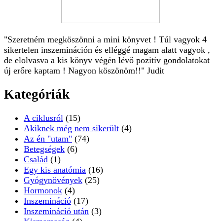
"Szeretném megköszönni a mini könyvet ! Túl vagyok 4
sikertelen inszemináción és elléggé magam alatt vagyok ,
de elolvasva a kis könyv végén lévő pozitív gondolatokat
új erőre kaptam ! Nagyon köszönöm!!" Judit
Kategóriák
A ciklusról
(15)
Akiknek még nem sikerült
(4)
Az én "utam"
(74)
Betegségek
(6)
Család
(1)
Egy kis anatómia
(16)
Gyógynövények
(25)
Hormonok
(4)
Inszemináció
(17)
Inszemináció után
(3)