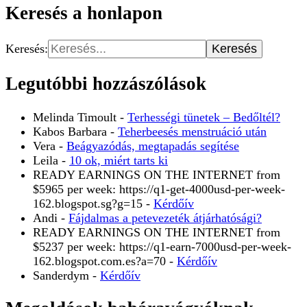
Keresés a honlapon
Keresés:
Legutóbbi hozzászólások
Melinda Timoult
-
Terhességi tünetek – Bedőltél?
Kabos Barbara
-
Teherbeesés menstruáció után
Vera
-
Beágyazódás, megtapadás segítése
Leila
-
10 ok, miért tarts ki
READY EARNINGS ON THE INTERNET from
$5965 per week: https://q1-get-4000usd-per-week-
162.blogspot.sg?g=15
-
Kérdőív
Andi
-
Fájdalmas a petevezeték átjárhatósági?
READY EARNINGS ON THE INTERNET from
$5237 per week: https://q1-earn-7000usd-per-week-
162.blogspot.com.es?a=70
-
Kérdőív
Sanderdym
-
Kérdőív