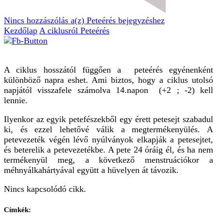
Nincs hozzászólás
a(z) Peteérés bejegyzéshez
Kezdőlap
A ciklusról
Peteérés
A ciklus hosszától függően a peteérés egyénenként
különböző napra eshet. Ami biztos, hogy a ciklus utolsó
napjától visszafele számolva 14.napon (+2 ; -2) kell
lennie.
Ilyenkor az egyik petefészekből egy érett petesejt szabadul
ki, és ezzel lehetővé válik a megtermékenyülés. A
petevezeték végén lévő nyúlványok elkapják a petesejtet,
és beterelik a petevezetékbe. A pete 24 óráig él, és ha nem
termékenyül meg, a következő menstruációkor a
méhnyálkahártyával együtt a hüvelyen át távozik.
Nincs kapcsolódó cikk.
Címkék: