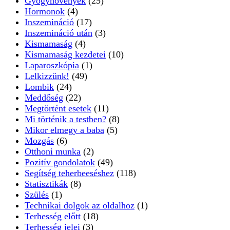
Gyógynövények
(25)
Hormonok
(4)
Inszemináció
(17)
Inszemináció után
(3)
Kismamaság
(4)
Kismamaság kezdetei
(10)
Laparoszkópia
(1)
Lelkizzünk!
(49)
Lombik
(24)
Meddőség
(22)
Megtörtént esetek
(11)
Mi történik a testben?
(8)
Mikor elmegy a baba
(5)
Mozgás
(6)
Otthoni munka
(2)
Pozitív gondolatok
(49)
Segítség teherbeeséshez
(118)
Statisztikák
(8)
Szülés
(1)
Technikai dolgok az oldalhoz
(1)
Terhesség előtt
(18)
Terhesség jelei
(3)