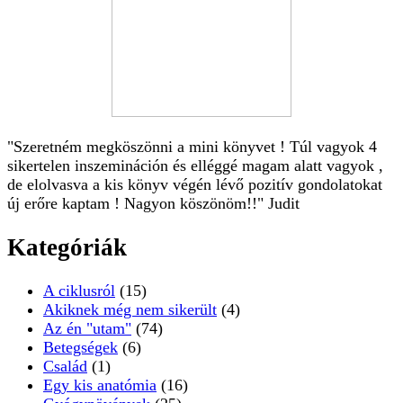
"Szeretném megköszönni a mini könyvet ! Túl vagyok 4
sikertelen inszemináción és elléggé magam alatt vagyok ,
de elolvasva a kis könyv végén lévő pozitív gondolatokat
új erőre kaptam ! Nagyon köszönöm!!" Judit
Kategóriák
A ciklusról
(15)
Akiknek még nem sikerült
(4)
Az én "utam"
(74)
Betegségek
(6)
Család
(1)
Egy kis anatómia
(16)