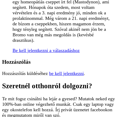
egy homeopátiás cseppet írt fel (Mastodynon), ami
segített. Hónapok óta szedem, most voltam
vérvételen és a 3. napi eredmény jó, minden ok a
prolaktinommal. Még várom a 21. napi eredményt,
de bízom a cseppekben, hiszen magamon érzem,
hogy tényleg segített. Szóval akinél nem jön be a
Bromo van még más megoldás is (kevésbé
drasztikus).
Be kell jelentkezni a válaszadáshoz
Hozzászólás
Hozzászólás küldéséhez
be kell jelentkezni
.
Szeretnél otthonról dolgozni?
Te mit fogsz csinálni ha lejár a gyesed? Mutatok neked egy
100%-ban online végezhető munkát. Csak egy laptop vagy
egy okostelefon kell hozzá. Írj privát üzenetet facebookon
és megmutatom miről van szó.