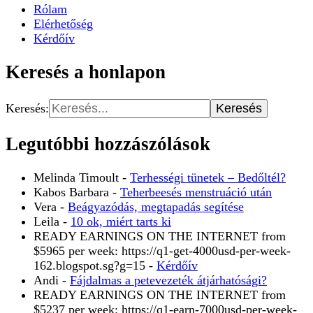
Rólam
Elérhetőség
Kérdőív
Keresés a honlapon
Keresés:
Legutóbbi hozzászólások
Melinda Timoult
-
Terhességi tünetek – Bedőltél?
Kabos Barbara
-
Teherbeesés menstruáció után
Vera
-
Beágyazódás, megtapadás segítése
Leila
-
10 ok, miért tarts ki
READY EARNINGS ON THE INTERNET from
$5965 per week: https://q1-get-4000usd-per-week-
162.blogspot.sg?g=15
-
Kérdőív
Andi
-
Fájdalmas a petevezeték átjárhatósági?
READY EARNINGS ON THE INTERNET from
$5237 per week: https://q1-earn-7000usd-per-week-