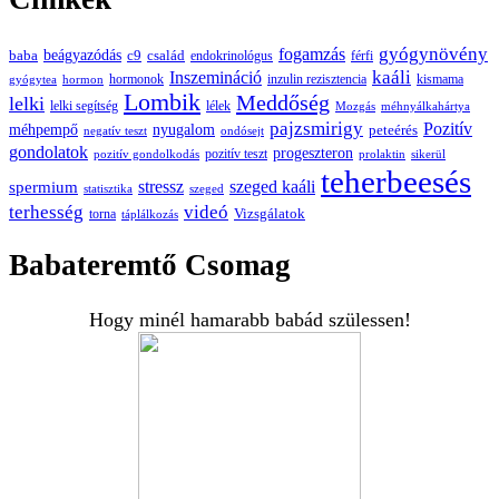
gyógynövény
fogamzás
beágyazódás
baba
c9
család
endokrinológus
férfi
kaáli
Inszemináció
hormonok
inzulin rezisztencia
kismama
gyógytea
hormon
Lombik
Meddőség
lelki
lelki segítség
lélek
Mozgás
méhnyálkahártya
pajzsmirigy
Pozitív
méhpempő
nyugalom
peteérés
negatív teszt
ondósejt
gondolatok
progeszteron
pozitív teszt
pozitív gondolkodás
prolaktin
sikerül
teherbeesés
spermium
stressz
szeged kaáli
statisztika
szeged
terhesség
videó
Vizsgálatok
torna
táplálkozás
Babateremtő Csomag
Hogy minél hamarabb babád szülessen!