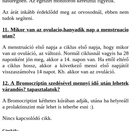
hasüregben. Az egészet monitoron keresztül figyelik.
Az árát inkább érdeklődd meg az orvosodnál, ebben nem
tudok segíteni.
11. Mikor van az ovulacio,hanyadik nap a menstruacio
utan?
A menstruáció első napja a ciklus első napja, hogy mikor
van az ovuláció, az változó. Normál ciklusnál vagyis ha 28
naponként jön meg, akkor a 14. napon van. Ha ettől eltérő
a ciklus hossz, akkor a következő mensi első napjától
visszaszámolva 14 napot. Kb. akkor van az ovuláció.
12. A Bromocriptin szedésével mennyi idő után lehetek
várandós? tapasztalatok?
A Bromocriptint kéthetes kúrában adják, utána ha helyreáll
a prolaktinszint már lehet is teherbe esni :).
Nincs kapcsolódó cikk.
Címkék: