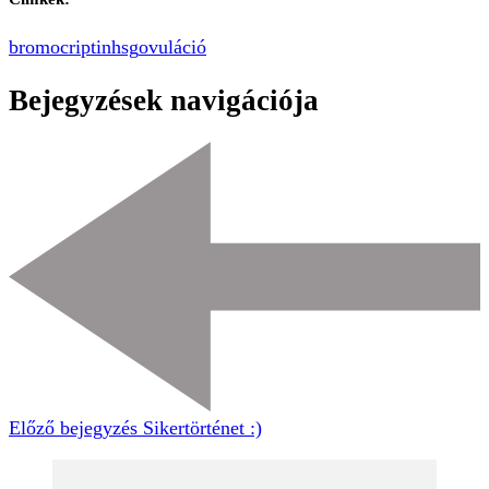
bromocriptin
hsg
ovuláció
Bejegyzések navigációja
Előző bejegyzés
Sikertörténet :)