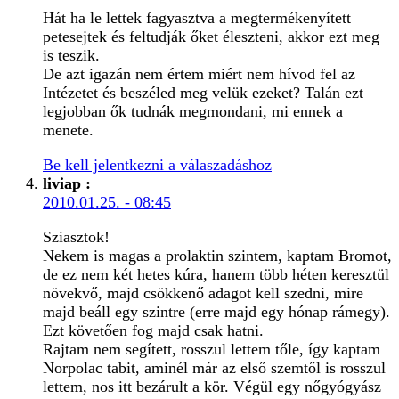
Hát ha le lettek fagyasztva a megtermékenyített
petesejtek és feltudják őket éleszteni, akkor ezt meg
is teszik.
De azt igazán nem értem miért nem hívod fel az
Intézetet és beszéled meg velük ezeket? Talán ezt
legjobban ők tudnák megmondani, mi ennek a
menete.
Be kell jelentkezni a válaszadáshoz
liviap
:
2010.01.25. - 08:45
Sziasztok!
Nekem is magas a prolaktin szintem, kaptam Bromot,
de ez nem két hetes kúra, hanem több héten keresztül
növekvő, majd csökkenő adagot kell szedni, mire
majd beáll egy szintre (erre majd egy hónap rámegy).
Ezt követően fog majd csak hatni.
Rajtam nem segített, rosszul lettem tőle, így kaptam
Norpolac tabit, aminél már az első szemtől is rosszul
lettem, nos itt bezárult a kör. Végül egy nőgyógyász