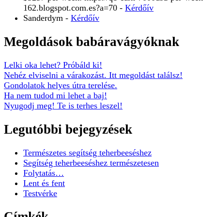
162.blogspot.com.es?a=70
-
Kérdőív
Sanderdym
-
Kérdőív
Megoldások babáravágyóknak
Lelki oka lehet? Próbáld ki!
Nehéz elviselni a várakozást. Itt megoldást találsz!
Gondolatok helyes útra terelése.
Ha nem tudod mi lehet a baj!
Nyugodj meg! Te is terhes leszel!
Legutóbbi bejegyzések
Természetes segítség teherbeeséshez
Segítség teherbeeséshez természetesen
Folytatás…
Lent és fent
Testvérke
Címkék