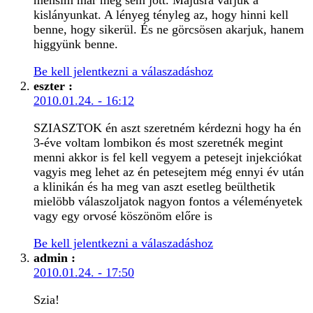
kislányunkat. A lényeg tényleg az, hogy hinni kell
benne, hogy sikerül. És ne görcsösen akarjuk, hanem
higgyünk benne.
Be kell jelentkezni a válaszadáshoz
eszter
:
2010.01.24. - 16:12
SZIASZTOK én aszt szeretném kérdezni hogy ha én
3-éve voltam lombikon és most szeretnék megint
menni akkor is fel kell vegyem a petesejt injekciókat
vagyis meg lehet az én petesejtem még ennyi év után
a klinikán és ha meg van aszt esetleg beülthetik
mielöbb válaszoljatok nagyon fontos a véleményetek
vagy egy orvosé köszönöm előre is
Be kell jelentkezni a válaszadáshoz
admin
:
2010.01.24. - 17:50
Szia!