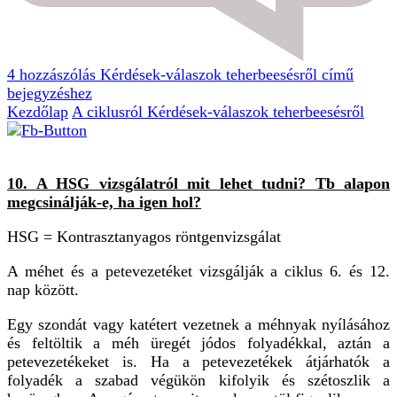
4 hozzászólás
Kérdések-válaszok teherbeesésről című
bejegyzéshez
Kezdőlap
A ciklusról
Kérdések-válaszok teherbeesésről
10. A HSG vizsgálatról mit lehet tudni? Tb alapon
megcsinálják-e, ha igen hol?
HSG = Kontrasztanyagos röntgenvizsgálat
A méhet és a petevezetéket vizsgálják a ciklus 6. és 12.
nap között.
Egy szondát vagy katétert vezetnek a méhnyak nyílásához
és feltöltik a méh üregét jódos folyadékkal, aztán a
petevezetékeket is.
Ha a petevezetékek átjárhatók a
folyadék a szabad végükön kifolyik és szétoszlik a