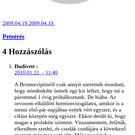
2009.04.19.
2009.04.19.
Peteérés
4 Hozzászólás
Dudivett
:
2010.01.21. - 11:40
A Bromocriptinről csak annyit szeretnék mondani,
hogy mindenkibe öntsek egy kis lelket, hogy mi a
párommal 1 évig próbálkoztunk. De hiába. Az
orvosom elküldött hormonvizsgálatra, amikor is a
mensi első pár napjában vettek vért egyszer, és a
ciklus közepén még egyszer. Ekkor derült ki, hogy
magas a prolaktin szintem. Visszamentem, felírták,
elkezdtem szedni, és csodák csodájára a következő
mensim már meg sem jött. Májusra várjuk a