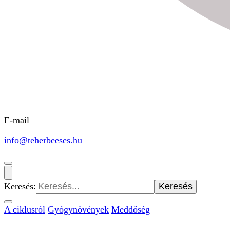
E-mail
info@teherbeeses.hu
Keresés:
A ciklusról
Gyógynövények
Meddőség