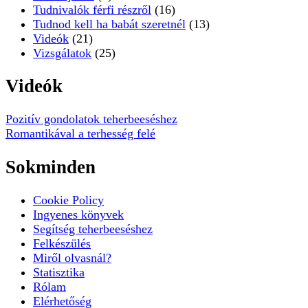
Tudnivalók férfi részről
(16)
Tudnod kell ha babát szeretnél
(13)
Videók
(21)
Vizsgálatok
(25)
Videók
Pozitív gondolatok teherbeeséshez
Romantikával a terhesség felé
Sokminden
Cookie Policy
Ingyenes könyvek
Segítség teherbeeséshez
Felkészülés
Miről olvasnál?
Statisztika
Rólam
Elérhetőség