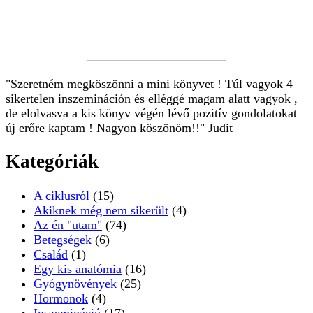
"Szeretném megköszönni a mini könyvet ! Túl vagyok 4
sikertelen inszemináción és elléggé magam alatt vagyok ,
de elolvasva a kis könyv végén lévő pozitív gondolatokat
új erőre kaptam ! Nagyon köszönöm!!" Judit
Kategóriák
A ciklusról
(15)
Akiknek még nem sikerült
(4)
Az én "utam"
(74)
Betegségek
(6)
Család
(1)
Egy kis anatómia
(16)
Gyógynövények
(25)
Hormonok
(4)
Inszemináció
(17)