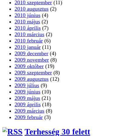
2010 szeptember
(11)
2010 augusztus
(2)
2010 június
(4)
2010 május
(2)
2010 április
(7)
2010 március
(2)
2010 február
(6)
2010 január
(11)
2009 december
(4)
2009 november
(8)
2009 október
(19)
2009 szeptember
(8)
2009 augusztus
(12)
2009 július
(9)
2009 június
(10)
2009 május
(21)
2009 április
(18)
2009 március
(8)
2009 február
(3)
Terhesség 30 felett