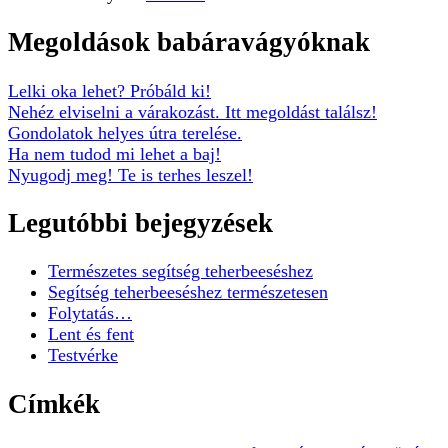
Megoldások babáravágyóknak
Lelki oka lehet? Próbáld ki!
Nehéz elviselni a várakozást. Itt megoldást találsz!
Gondolatok helyes útra terelése.
Ha nem tudod mi lehet a baj!
Nyugodj meg! Te is terhes leszel!
Legutóbbi bejegyzések
Természetes segítség teherbeeséshez
Segítség teherbeeséshez természetesen
Folytatás…
Lent és fent
Testvérke
Címkék