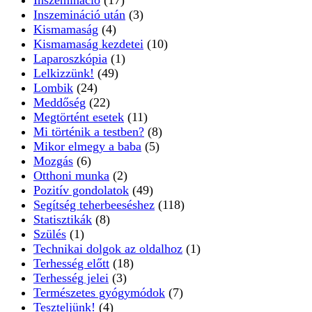
Inszemináció után
(3)
Kismamaság
(4)
Kismamaság kezdetei
(10)
Laparoszkópia
(1)
Lelkizzünk!
(49)
Lombik
(24)
Meddőség
(22)
Megtörtént esetek
(11)
Mi történik a testben?
(8)
Mikor elmegy a baba
(5)
Mozgás
(6)
Otthoni munka
(2)
Pozitív gondolatok
(49)
Segítség teherbeeséshez
(118)
Statisztikák
(8)
Szülés
(1)
Technikai dolgok az oldalhoz
(1)
Terhesség előtt
(18)
Terhesség jelei
(3)
Természetes gyógymódok
(7)
Teszteljünk!
(4)