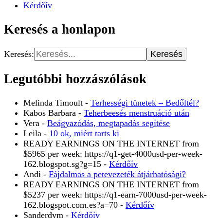
Kérdőív
Keresés a honlapon
Keresés:
Legutóbbi hozzászólások
Melinda Timoult
-
Terhességi tünetek – Bedőltél?
Kabos Barbara
-
Teherbeesés menstruáció után
Vera
-
Beágyazódás, megtapadás segítése
Leila
-
10 ok, miért tarts ki
READY EARNINGS ON THE INTERNET from
$5965 per week: https://q1-get-4000usd-per-week-
162.blogspot.sg?g=15
-
Kérdőív
Andi
-
Fájdalmas a petevezeték átjárhatósági?
READY EARNINGS ON THE INTERNET from
$5237 per week: https://q1-earn-7000usd-per-week-
162.blogspot.com.es?a=70
-
Kérdőív
Sanderdym
-
Kérdőív