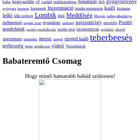
gyógynövény
fogamzás
beágyazódás
baba
c9
család
endokrinológus
férfi
kaáli
Inszemináció
hormonok
inzulin rezisztencia
kismama
gyógytea
hormon
Lombik
Meddőség
lelki
lelki segítség
lélek
Mozgás
méhnyálkahártya
pajzsmirigy
Pozitív
méhpempő
nyugalom
peteérés
negatív teszt
ondósejt
gondolatok
progeszteron
pozitív teszt
pozitív gondolkodás
prolaktin
sikerül
teherbeesés
spermium
stressz
szeged kaáli
statisztika
szeged
terhesség
videó
Vizsgálatok
torna
táplálkozás
Babateremtő Csomag
Hogy minél hamarabb babád szülessen!