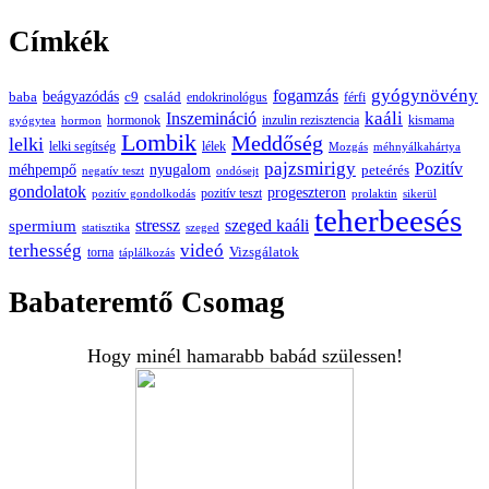
Címkék
gyógynövény
fogamzás
beágyazódás
baba
c9
család
endokrinológus
férfi
kaáli
Inszemináció
hormonok
inzulin rezisztencia
kismama
gyógytea
hormon
Lombik
Meddőség
lelki
lelki segítség
lélek
Mozgás
méhnyálkahártya
pajzsmirigy
Pozitív
méhpempő
nyugalom
peteérés
negatív teszt
ondósejt
gondolatok
progeszteron
pozitív teszt
pozitív gondolkodás
prolaktin
sikerül
teherbeesés
spermium
stressz
szeged kaáli
statisztika
szeged
terhesség
videó
Vizsgálatok
torna
táplálkozás
Babateremtő Csomag
Hogy minél hamarabb babád szülessen!