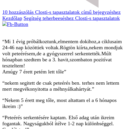
10 hozzászólás
Closti-s tapasztalatok című bejegyzéshez
Kezdőlap
Segítség teherbeeséshez
Closti-s tapasztalatok
“Mi 1 évig próbálkoztunk,elmentem dokihoz,a ciklusaim
24-46 nap közöttiek voltak.Rögtön kiírta,nekem mondjuk
volt peteérésem,de a gyógyszerrel serkentették.Múlt
hónapban szedtem be a 3. havit,szombaton pozitívat
teszteltem!
Amúgy 7 érett petém lett tőle”
“nekem segitett de csak peteérés ben. terhes nem lettem
mert megvékonyitotta a méhnyálkahártyát.”
“Nekem 5 érett meg tőle, most altattam el a 6 hónapos
ikreim :)”
“Peteérés serkentésére kaptam. Első adag után ikreim
fogantak. Nagyságukból ítélve 1-2 nap különbséggel.