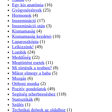
Egy kis anatómia
(16)
Gyógynövények
(25)
Hormonok
(4)
Inszemináció
(17)
Inszemináció után
(3)
Kismamaság
(4)
Kismamaság kezdetei
(10)
Laparoszkópia
(1)
Lelkizzünk!
(49)
Lombik
(24)
Meddőség
(22)
Megtörtént esetek
(11)
Mi történik a testben?
(8)
Mikor elmegy a baba
(5)
Mozgás
(6)
Otthoni munka
(2)
Pozitív gondolatok
(49)
Segítség teherbeeséshez
(118)
Statisztikák
(8)
Szülés
(1)
Technikai dolgok az oldalhoz
(1)