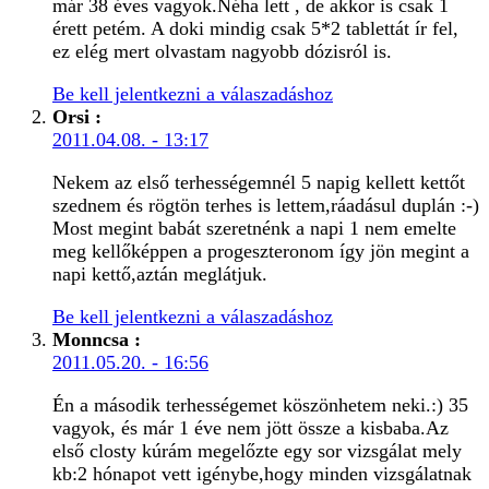
már 38 éves vagyok.Néha lett , de akkor is csak 1
érett petém. A doki mindig csak 5*2 tablettát ír fel,
ez elég mert olvastam nagyobb dózisról is.
Be kell jelentkezni a válaszadáshoz
Orsi
:
2011.04.08. - 13:17
Nekem az első terhességemnél 5 napig kellett kettőt
szednem és rögtön terhes is lettem,ráadásul duplán :-)
Most megint babát szeretnénk a napi 1 nem emelte
meg kellőképpen a progeszteronom így jön megint a
napi kettő,aztán meglátjuk.
Be kell jelentkezni a válaszadáshoz
Monncsa
:
2011.05.20. - 16:56
Én a második terhességemet köszönhetem neki.:) 35
vagyok, és már 1 éve nem jött össze a kisbaba.Az
első closty kúrám megelőzte egy sor vizsgálat mely
kb:2 hónapot vett igénybe,hogy minden vizsgálatnak