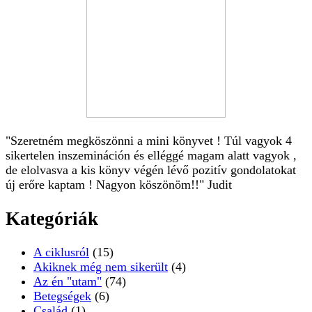
"Szeretném megköszönni a mini könyvet ! Túl vagyok 4
sikertelen inszemináción és elléggé magam alatt vagyok ,
de elolvasva a kis könyv végén lévő pozitív gondolatokat
új erőre kaptam ! Nagyon köszönöm!!" Judit
Kategóriák
A ciklusról
(15)
Akiknek még nem sikerült
(4)
Az én "utam"
(74)
Betegségek
(6)
Család
(1)