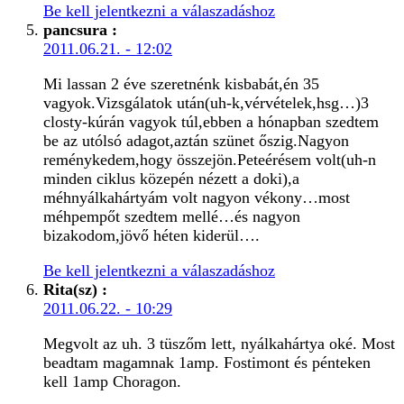
Be kell jelentkezni a válaszadáshoz
pancsura
:
2011.06.21. - 12:02
Mi lassan 2 éve szeretnénk kisbabát,én 35
vagyok.Vizsgálatok után(uh-k,vérvételek,hsg…)3
closty-kúrán vagyok túl,ebben a hónapban szedtem
be az utólsó adagot,aztán szünet őszig.Nagyon
reménykedem,hogy összejön.Peteérésem volt(uh-n
minden ciklus közepén nézett a doki),a
méhnyálkahártyám volt nagyon vékony…most
méhpempőt szedtem mellé…és nagyon
bizakodom,jövő héten kiderül….
Be kell jelentkezni a válaszadáshoz
Rita(sz)
:
2011.06.22. - 10:29
Megvolt az uh. 3 tüszőm lett, nyálkahártya oké. Most
beadtam magamnak 1amp. Fostimont és pénteken
kell 1amp Choragon.