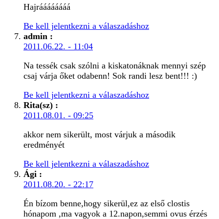
Hajráááááááá
Be kell jelentkezni a válaszadáshoz
admin
:
2011.06.22. - 11:04
Na tessék csak szólni a kiskatonáknak mennyi szép
csaj várja őket odabenn! Sok randi lesz bent!!! :)
Be kell jelentkezni a válaszadáshoz
Rita(sz)
:
2011.08.01. - 09:25
akkor nem sikerült, most várjuk a második
eredményét
Be kell jelentkezni a válaszadáshoz
Ági
:
2011.08.20. - 22:17
Én bízom benne,hogy sikerül,ez az első clostis
hónapom ,ma vagyok a 12.napon,semmi ovus érzés