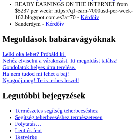
READY EARNINGS ON THE INTERNET from
$5237 per week: https://q1-earn-7000usd-per-week-
162.blogspot.com.es?a=70
-
Kérdőív
Sanderdym
-
Kérdőív
Megoldások babáravágyóknak
Lelki oka lehet? Próbáld ki!
Nehéz elviselni a várakozást. Itt megoldást találsz!
Gondolatok helyes útra terelése.
Ha nem tudod mi lehet a baj!
Nyugodj meg! Te is terhes leszel!
Legutóbbi bejegyzések
Természetes segítség teherbeeséshez
Segítség teherbeeséshez természetesen
Folytatás…
Lent és fent
Testvérke