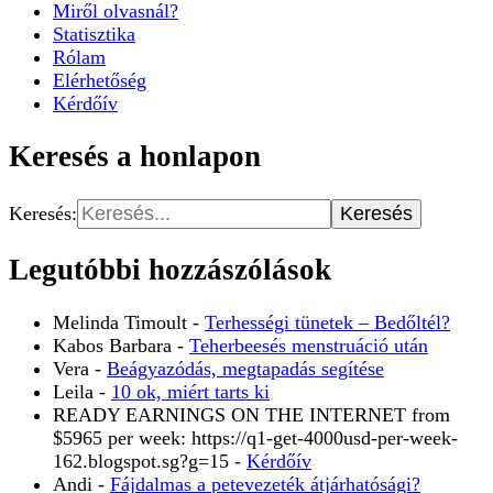
Miről olvasnál?
Statisztika
Rólam
Elérhetőség
Kérdőív
Keresés a honlapon
Keresés:
Legutóbbi hozzászólások
Melinda Timoult
-
Terhességi tünetek – Bedőltél?
Kabos Barbara
-
Teherbeesés menstruáció után
Vera
-
Beágyazódás, megtapadás segítése
Leila
-
10 ok, miért tarts ki
READY EARNINGS ON THE INTERNET from
$5965 per week: https://q1-get-4000usd-per-week-
162.blogspot.sg?g=15
-
Kérdőív
Andi
-
Fájdalmas a petevezeték átjárhatósági?