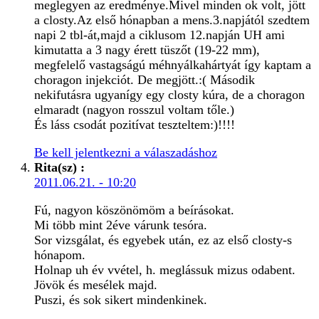
meglegyen az eredménye.Mivel minden ok volt, jött
a closty.Az első hónapban a mens.3.napjától szedtem
napi 2 tbl-át,majd a ciklusom 12.napján UH ami
kimutatta a 3 nagy érett tüszőt (19-22 mm),
megfelelő vastagságú méhnyálkahártyát így kaptam a
choragon injekciót. De megjött.:( Második
nekifutásra ugyanígy egy closty kúra, de a choragon
elmaradt (nagyon rosszul voltam tőle.)
És láss csodát pozitívat teszteltem:)!!!!
Be kell jelentkezni a válaszadáshoz
Rita(sz)
:
2011.06.21. - 10:20
Fú, nagyon köszönömöm a beírásokat.
Mi több mint 2éve várunk tesóra.
Sor vizsgálat, és egyebek után, ez az első closty-s
hónapom.
Holnap uh év vvétel, h. meglássuk mizus odabent.
Jövök és mesélek majd.
Puszi, és sok sikert mindenkinek.