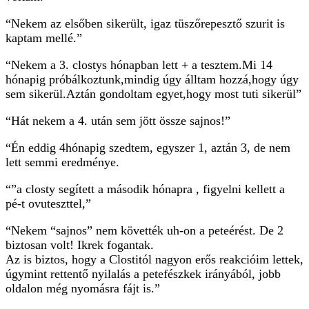
“Nekem az elsőben sikerült, igaz tüszőrepesztő szurit is
kaptam mellé.”
“Nekem a 3. clostys hónapban lett + a tesztem.Mi 14
hónapig próbálkoztunk,mindig úgy álltam hozzá,hogy úgy
sem sikerül.Aztán gondoltam egyet,hogy most tuti sikerül”
“Hát nekem a 4. után sem jött össze sajnos!”
“Én eddig 4hónapig szedtem, egyszer 1, aztán 3, de nem
lett semmi eredménye.
“”a closty segített a második hónapra , figyelni kellett a
pé-t ovuteszttel,”
“Nekem “sajnos” nem követték uh-on a peteérést. De 2
biztosan volt! Ikrek fogantak.
Az is biztos, hogy a Clostitól nagyon erős reakcióim lettek,
úgymint rettentő nyilalás a petefészkek irányából, jobb
oldalon még nyomásra fájt is.”