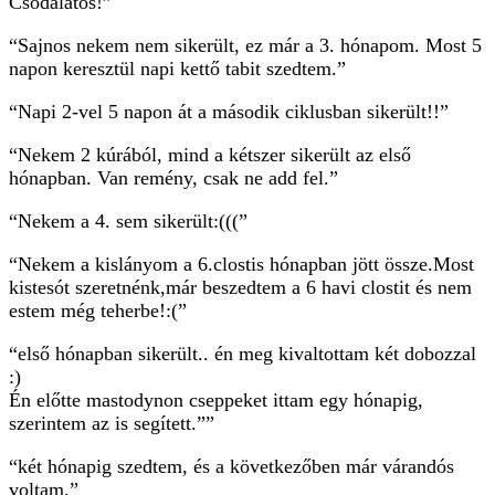
Csodálatos!”
“Sajnos nekem nem sikerült, ez már a 3. hónapom. Most 5
napon keresztül napi kettő tabit szedtem.”
“Napi 2-vel 5 napon át a második ciklusban sikerült!!”
“Nekem 2 kúrából, mind a kétszer sikerült az első
hónapban. Van remény, csak ne add fel.”
“Nekem a 4. sem sikerült:(((”
“Nekem a kislányom a 6.clostis hónapban jött össze.Most
kistesót szeretnénk,már beszedtem a 6 havi clostit és nem
estem még teherbe!:(”
“első hónapban sikerült.. én meg kivaltottam két dobozzal
:)
Én előtte mastodynon cseppeket ittam egy hónapig,
szerintem az is segített.””
“két hónapig szedtem, és a következőben már várandós
voltam.”