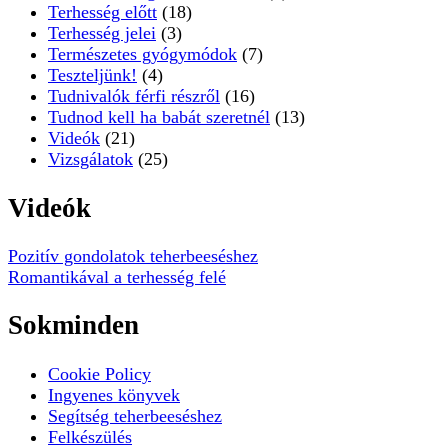
Terhesség előtt
(18)
Terhesség jelei
(3)
Természetes gyógymódok
(7)
Teszteljünk!
(4)
Tudnivalók férfi részről
(16)
Tudnod kell ha babát szeretnél
(13)
Videók
(21)
Vizsgálatok
(25)
Videók
Pozitív gondolatok teherbeeséshez
Romantikával a terhesség felé
Sokminden
Cookie Policy
Ingyenes könyvek
Segítség teherbeeséshez
Felkészülés