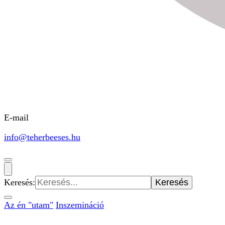
E-mail
info@teherbeeses.hu
Keresés:
Az én "utam"
Inszemináció