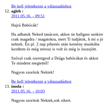
Be kell jelentkezni a válaszadáshoz
agleh
:
2011.05.16. - 09:51
Hajrá Babócák!
Ha adhatok Neked tanácsot, akkor ne hallgass senkire
csak magadra / magatokra, mert Ti tudjátok, h mi a jó
nektek. Én pl. 2 nap pihenés után kemény munkába
kezdtem és még stressz is volt és még is összejött.
Szóval csak szeretgesd a Drága babócákat és akkor
Te mindent megtettél!
Nagyon szorítok Nektek!
Be kell jelentkezni a válaszadáshoz
imola
:
2011.05.16. - 10:03
Nagyon szoritok Nektek,sok sikert.