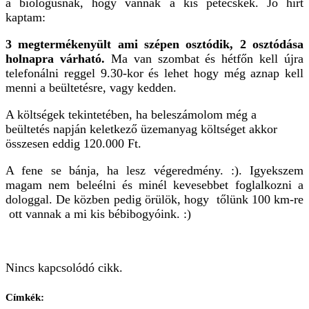
a biológusnak, hogy vannak a kis petécskék. Jó hírt
kaptam:
3 megtermékenyült ami szépen osztódik, 2 osztódása
holnapra várható.
Ma van szombat és hétfőn kell újra
telefonálni reggel 9.30-kor és lehet hogy még aznap kell
menni a beültetésre, vagy kedden.
A költségek tekintetében, ha beleszámolom még a
beültetés napján keletkező üzemanyag költséget akkor
összesen eddig 120.000 Ft.
A fene se bánja, ha lesz végeredmény. :). Igyekszem
magam nem beleélni és minél kevesebbet foglalkozni a
dologgal. De közben pedig örülök, hogy tőlünk 100 km-re
ott vannak a mi kis bébibogyóink. :)
Nincs kapcsolódó cikk.
Címkék: