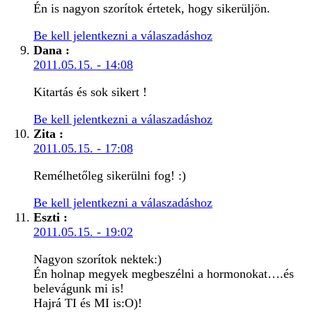
Én is nagyon szorítok értetek, hogy sikerüljön.
Be kell jelentkezni a válaszadáshoz
Dana
:
2011.05.15. - 14:08
Kitartás és sok sikert !
Be kell jelentkezni a válaszadáshoz
Zita
:
2011.05.15. - 17:08
Remélhetőleg sikerülni fog! :)
Be kell jelentkezni a válaszadáshoz
Eszti
:
2011.05.15. - 19:02
Nagyon szorítok nektek:)
Én holnap megyek megbeszélni a hormonokat….és
belevágunk mi is!
Hajrá TI és MI is:O)!