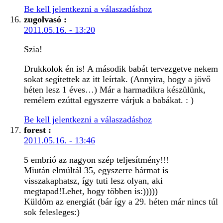
Be kell jelentkezni a válaszadáshoz
zugolvasó
:
2011.05.16. - 13:20
Szia!
Drukkolok én is! A második babát tervezgetve nekem
sokat segítettek az itt leírtak. (Annyira, hogy a jövő
héten lesz 1 éves…) Már a harmadikra készülünk,
remélem ezúttal egyszerre várjuk a babákat. : )
Be kell jelentkezni a válaszadáshoz
forest
:
2011.05.16. - 13:46
5 embrió az nagyon szép teljesítmény!!!
Miután elmúltál 35, egyszerre hármat is
visszakaphatsz, így tuti lesz olyan, aki
megtapad!Lehet, hogy többen is:)))))
Küldöm az energiát (bár így a 29. héten már nincs túl
sok felesleges:)