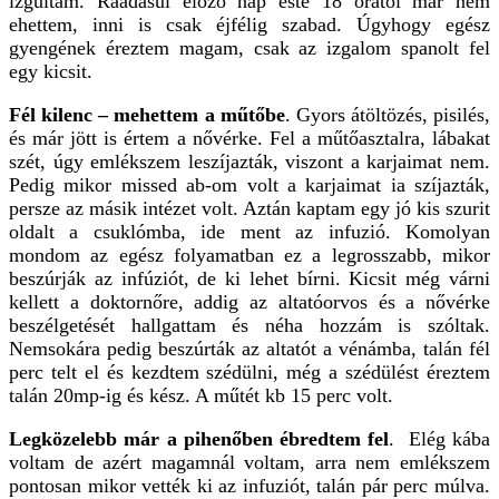
izgultam. Ráadásul előző nap este 18 órától már nem
ehettem, inni is csak éjfélig szabad. Úgyhogy egész
gyengének éreztem magam, csak az izgalom spanolt fel
egy kicsit.
Fél kilenc – mehettem a műtőbe
. Gyors átöltözés, pisilés,
és már jött is értem a nővérke. Fel a műtőasztalra, lábakat
szét, úgy emlékszem leszíjazták, viszont a karjaimat nem.
Pedig mikor missed ab-om volt a karjaimat ia szíjazták,
persze az másik intézet volt. Aztán kaptam egy jó kis szurit
oldalt a csuklómba, ide ment az infuzió. Komolyan
mondom az egész folyamatban ez a legrosszabb, mikor
beszúrják az infúziót, de ki lehet bírni. Kicsit még várni
kellett a doktornőre, addig az altatóorvos és a nővérke
beszélgetését hallgattam és néha hozzám is szóltak.
Nemsokára pedig beszúrták az altatót a vénámba, talán fél
perc telt el és kezdtem szédülni, még a szédülést éreztem
talán 20mp-ig és kész. A műtét kb 15 perc volt.
Legközelebb már a pihenőben ébredtem fel
. Elég kába
voltam de azért magamnál voltam, arra nem emlékszem
pontosan mikor vették ki az infuziót, talán pár perc múlva.