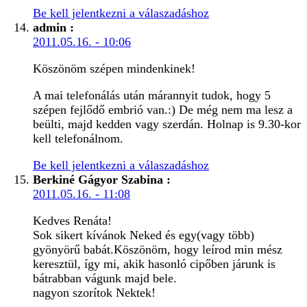
Be kell jelentkezni a válaszadáshoz
admin
:
2011.05.16. - 10:06
Köszönöm szépen mindenkinek!
A mai telefonálás után márannyit tudok, hogy 5
szépen fejlődő embrió van.:) De még nem ma lesz a
beülti, majd kedden vagy szerdán. Holnap is 9.30-kor
kell telefonálnom.
Be kell jelentkezni a válaszadáshoz
Berkiné Gágyor Szabina
:
2011.05.16. - 11:08
Kedves Renáta!
Sok sikert kívánok Neked és egy(vagy több)
gyönyörű babát.Köszönöm, hogy leírod min mész
keresztül, így mi, akik hasonló cipőben járunk is
bátrabban vágunk majd bele.
nagyon szorítok Nektek!