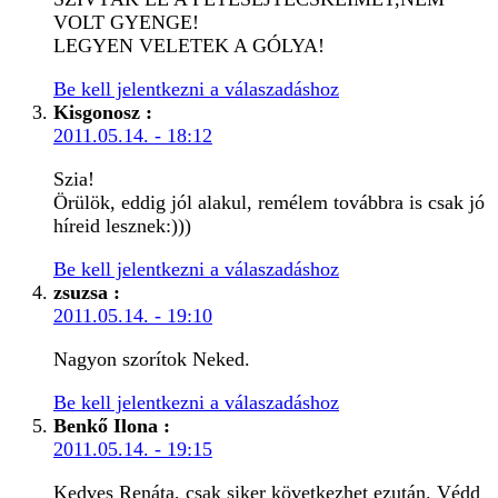
VOLT GYENGE!
LEGYEN VELETEK A GÓLYA!
Be kell jelentkezni a válaszadáshoz
Kisgonosz
:
2011.05.14. - 18:12
Szia!
Örülök, eddig jól alakul, remélem továbbra is csak jó
híreid lesznek:)))
Be kell jelentkezni a válaszadáshoz
zsuzsa
:
2011.05.14. - 19:10
Nagyon szorítok Neked.
Be kell jelentkezni a válaszadáshoz
Benkő Ilona
:
2011.05.14. - 19:15
Kedves Renáta, csak siker következhet ezután. Védd