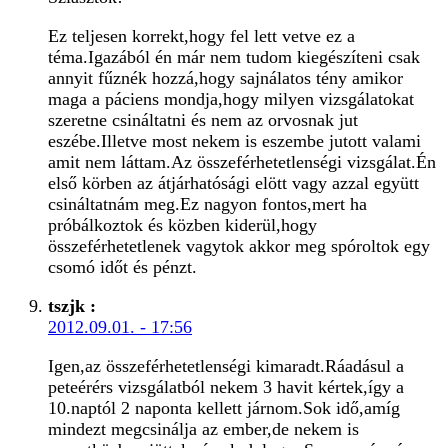
Ez teljesen korrekt,hogy fel lett vetve ez a
téma.Igazából én már nem tudom kiegészíteni csak
annyit fűznék hozzá,hogy sajnálatos tény amikor
maga a páciens mondja,hogy milyen vizsgálatokat
szeretne csináltatni és nem az orvosnak jut
eszébe.Illetve most nekem is eszembe jutott valami
amit nem láttam.Az összeférhetetlenségi vizsgálat.Én
első körben az átjárhatósági elött vagy azzal együtt
csináltatnám meg.Ez nagyon fontos,mert ha
próbálkoztok és közben kiderül,hogy
összeférhetetlenek vagytok akkor meg spóroltok egy
csomó időt és pénzt.
tszjk
:
2012.09.01. - 17:56
Igen,az összeférhetetlenségi kimaradt.Ráadásul a
peteérérs vizsgálatból nekem 3 havit kértek,így a
10.naptól 2 naponta kellett járnom.Sok idő,amíg
mindezt megcsinálja az ember,de nekem is