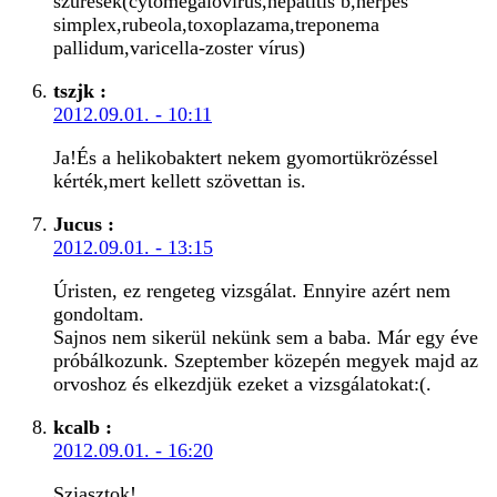
szűrések(cytomegalovírus,hepatitis b,herpes
simplex,rubeola,toxoplazama,treponema
pallidum,varicella-zoster vírus)
tszjk
:
2012.09.01. - 10:11
Ja!És a helikobaktert nekem gyomortükrözéssel
kérték,mert kellett szövettan is.
Jucus
:
2012.09.01. - 13:15
Úristen, ez rengeteg vizsgálat. Ennyire azért nem
gondoltam.
Sajnos nem sikerül nekünk sem a baba. Már egy éve
próbálkozunk. Szeptember közepén megyek majd az
orvoshoz és elkezdjük ezeket a vizsgálatokat:(.
kcalb
:
2012.09.01. - 16:20
Sziasztok!