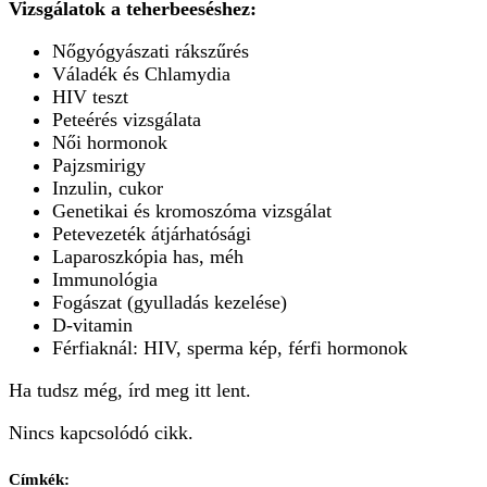
Vizsgálatok a teherbeeséshez:
Nőgyógyászati rákszűrés
Váladék és Chlamydia
HIV teszt
Peteérés vizsgálata
Női hormonok
Pajzsmirigy
Inzulin, cukor
Genetikai és kromoszóma vizsgálat
Petevezeték átjárhatósági
Laparoszkópia has, méh
Immunológia
Fogászat (gyulladás kezelése)
D-vitamin
Férfiaknál: HIV, sperma kép, férfi hormonok
Ha tudsz még, írd meg itt lent.
Nincs kapcsolódó cikk.
Címkék: