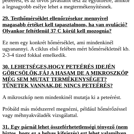
peteérést, és az orvos javaslatot tesz az együttlétre, amikor
a legnagyobb esélye lehet a megtermékenyítésnek.
29. Testhőmérséklet ellenőrzésekor mennyivel
magasabb értéket kell tapasztalnom, ha van ovuláció?
Olyankor feltétlenül 37 C körül kell mozognia?
Ez nem egy konkrét hőmérséklet, ami mindenkinél
ugyanannyi. A ciklus első felében mért hőmérsékletnél kb.
2-3-4 tized fokkal emelkedik.
30. LEHETSÉGES,HOGY PETEÉRÉS IDEJÉN
GÖRCSÖLÖK,FÁJ A HASAM DE A MIKROSZKÓP
MÉG SEM MUTAT TERMÉKENYSÉGET?
TŰNETEK VANNAK,DE NINCS PETEÉRÉS?
A mikroszkóp nem mindenkinél mutatja ki a peteérést.
Próbáld más módszerrel megnézni, például hőmérőzéssel
vagy méhnyakváladék vizsgálattal.
31. Egy párnál lehet összeférhetetlenségi tényező (nem
biztos, hogy ez a helyes kifejezés) ezt lehet valamilyen