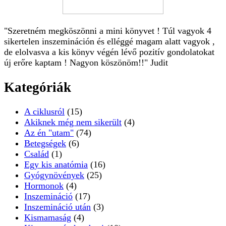
"Szeretném megköszönni a mini könyvet ! Túl vagyok 4
sikertelen inszemináción és elléggé magam alatt vagyok ,
de elolvasva a kis könyv végén lévő pozitív gondolatokat
új erőre kaptam ! Nagyon köszönöm!!" Judit
Kategóriák
A ciklusról
(15)
Akiknek még nem sikerült
(4)
Az én "utam"
(74)
Betegségek
(6)
Család
(1)
Egy kis anatómia
(16)
Gyógynövények
(25)
Hormonok
(4)
Inszemináció
(17)
Inszemináció után
(3)
Kismamaság
(4)