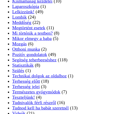
Kismamaság kezdetei
(10)
Laparoszkópia
(1)
Lelkizzünk!
(49)
Lombik
(24)
Meddőség
(22)
Megtörtént esetek
(11)
Mi történik a testben?
(8)
Mikor elmegy a baba
(5)
Mozgás
(6)
Otthoni munka
(2)
Pozitív gondolatok
(49)
Segítség teherbeeséshez
(118)
Statisztikák
(8)
Szülés
(1)
Technikai dolgok az oldalhoz
(1)
Terhesség előtt
(18)
Terhesség jelei
(3)
Természetes gyógymódok
(7)
Teszteljünk!
(4)
Tudnivalók férfi részről
(16)
Tudnod kell ha babát szeretnél
(13)
Videók
(21)