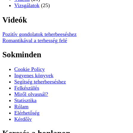
Vizsgálatok
(25)
Videók
Pozitív gondolatok teherbeeséshez
Romantikával a terhesség felé
Sokminden
Cookie Policy
Ingyenes könyvek
Segítség teherbeeséshez
Felkészülés
Miről olvasnál?
Statisztika
Rólam
Elérhetőség
Kérdőív