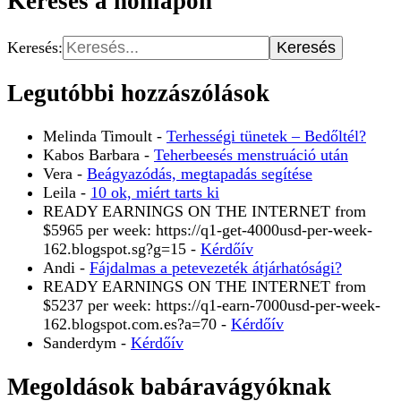
Keresés a honlapon
Keresés:
Legutóbbi hozzászólások
Melinda Timoult
-
Terhességi tünetek – Bedőltél?
Kabos Barbara
-
Teherbeesés menstruáció után
Vera
-
Beágyazódás, megtapadás segítése
Leila
-
10 ok, miért tarts ki
READY EARNINGS ON THE INTERNET from
$5965 per week: https://q1-get-4000usd-per-week-
162.blogspot.sg?g=15
-
Kérdőív
Andi
-
Fájdalmas a petevezeték átjárhatósági?
READY EARNINGS ON THE INTERNET from
$5237 per week: https://q1-earn-7000usd-per-week-
162.blogspot.com.es?a=70
-
Kérdőív
Sanderdym
-
Kérdőív
Megoldások babáravágyóknak