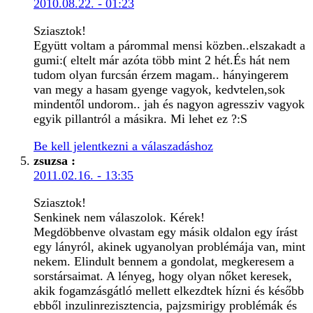
2010.08.22. - 01:23
Sziasztok!
Együtt voltam a párommal mensi közben..elszakadt a
gumi:( eltelt már azóta több mint 2 hét.És hát nem
tudom olyan furcsán érzem magam.. hányingerem
van megy a hasam gyenge vagyok, kedvtelen,sok
mindentől undorom.. jah és nagyon agressziv vagyok
egyik pillantról a másikra. Mi lehet ez ?:S
Be kell jelentkezni a válaszadáshoz
zsuzsa
:
2011.02.16. - 13:35
Sziasztok!
Senkinek nem válaszolok. Kérek!
Megdöbbenve olvastam egy másik oldalon egy írást
egy lányról, akinek ugyanolyan problémája van, mint
nekem. Elindult bennem a gondolat, megkeresem a
sorstársaimat. A lényeg, hogy olyan nőket keresek,
akik fogamzásgátló mellett elkezdtek hízni és később
ebből inzulinrezisztencia, pajzsmirigy problémák és