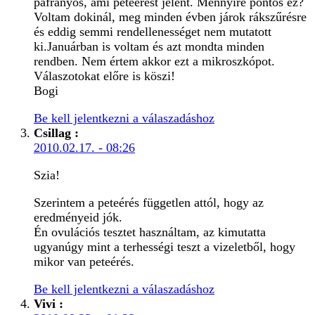
páfrányos, ami peteérést jelent. Mennyire pontos ez?
Voltam dokinál, meg minden évben járok rákszűrésre
és eddig semmi rendellenességet nem mutatott
ki.Januárban is voltam és azt mondta minden
rendben. Nem értem akkor ezt a mikroszkópot.
Válaszotokat előre is köszi!
Bogi
Be kell jelentkezni a válaszadáshoz
Csillag
:
2010.02.17. - 08:26
Szia!
Szerintem a peteérés független attól, hogy az
eredményeid jók.
Én ovulációs tesztet használtam, az kimutatta
ugyanúgy mint a terhességi teszt a vizeletből, hogy
mikor van peteérés.
Be kell jelentkezni a válaszadáshoz
Vivi
: