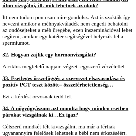
úton vizsgálni, ill. mik lehetnek az okok?
Itt nem tudom pontosan mire gondolsz. Azt is szokták így
nevezni amikor a méhnyakváladék nem engedi behatolni
az ondósejteket a méh üregébe, ezen inszeminációval lehet
segíteni, amikor egy katéter segítségével helyezik fel a
spermiumot.
32. Hogyan zajlik egy hormonvizsgálat?
A ciklus megfelelő napjain végzett egyszerű vérvétellel.
33. Esetleges összefüggés a szervezet elsavasodása és
pozitív PCT teszt között= összeférhetetlenség…
Ezt a kérdést orvosnak tedd fel.
34. A
nőgyógyászom azt mondta hogy minden esetben
párokat vizsgálnak ki…Ez igaz?
Célszerű mindkét félt kivizsgálni, ma már a férfiak
ugyanannyira felelősek lehetnek a bébi nem érkezéséért.