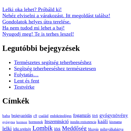
Lelki oka lehet? Próbáld ki!
Nehéz elviselni a várakozást. Itt megoldást találsz!
Gondolatok helyes útra terelése.
Ha nem tudod mi lehet a baj!
Nyugodj meg! Te is terhes leszel!
Legutóbbi bejegyzések
Természetes segítség teherbeeséshez
Segítség teherbeeséshez természetesen
Folytatás…
Lent és fent
Testvérke
Címkék
gyógynövény
fogamzás
beágyazódás
baba
c9
család
endokrinológus
férfi
kaáli
Inszemináció
hormonok
inzulin rezisztencia
kismama
gyógytea
hormon
Lombik
Meddőség
lelki
lelki segítség
lélek
Mozgás
méhnyálkahártya