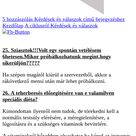
5 hozzászólás
Kérdések és válaszok című bejegyzéshez
Kezdőlap
A ciklusról
Kérdések és válaszok
25. Sziasztok!!!Volt egy spontán vetélésem
6hetesen.Mikor próbálkozhatunk megint,hogy
sikerüljön?????
Ha szépen magától kiürül a szervezetből, akkor a
rákövetkező mensi után már lehet próbálkozni.
26. A
teherbeesés elősegitésére van e valamilyen
speciális diéta?
Kimondottan ilyenről nem tudok, de törekedni kell a
normális testsúly elérésére, a méregtelenítésre, a
lúgosításra és a szükséges vitaminok bevitelére.
A vitaminokról bővebben olvashatsz ha kéred az ingyenes