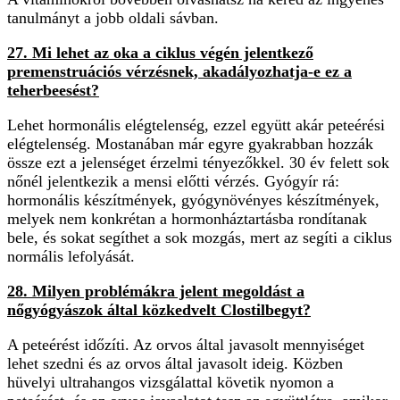
tanulmányt a jobb oldali sávban.
27. Mi
lehet az oka a ciklus végén jelentkező
premenstruációs vérzésnek, akadályozhatja-e ez a
teherbeesést?
Lehet hormonális elégtelenség, ezzel együtt akár peteérési
elégtelenség. Mostanában már egyre gyakrabban hozzák
össze ezt a jelenséget érzelmi tényezőkkel. 30 év felett sok
nőnél jelentkezik a mensi előtti vérzés. Gyógyír rá:
hormonális készítmények, gyógynövényes készítmények,
melyek nem konkrétan a hormonháztartásba rondítanak
bele, és sokat segíthet a sok mozgás, mert az segíti a ciklus
normális lefolyását.
28. Milyen problémákra jelent megoldást a
nőgyógyászok által közkedvelt Clostilbegyt?
A peteérést időzíti. Az orvos által javasolt mennyiséget
lehet szedni és az orvos által javasolt ideig. Közben
hüvelyi ultrahangos vizsgálattal követik nyomon a