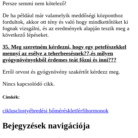
Persze semmi nem kötelező!
De ha például már valamelyik meddőségi központhoz
fordultok, akkor ott tény és való hogy mindkettőtöket ki
fognak vizsgálni, és az eredmények alapján teszik meg a
következő lépéseket.
35. Meg szeretném kérdezni, hogy egy petefészekkel
mennyi az esélye a teherbeesésnek??,és milyen
gyógynövényekből érdemes teát főzni és inni???
Erről orvost és gyógynövény szakértőt kérdezz meg.
Nincs kapcsolódó cikk.
Címkék:
ciklus
closty
ébredési hőmérésklet
férfi
hormonok
Bejegyzések navigációja