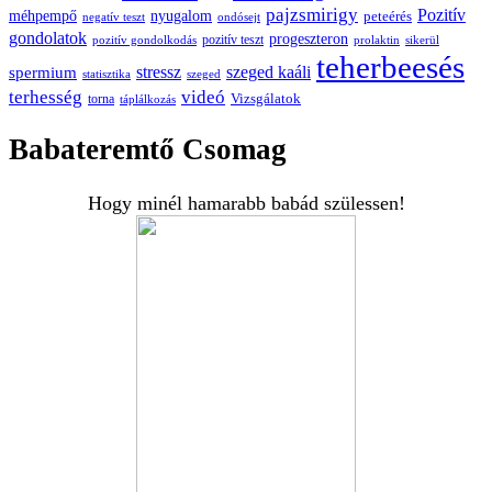
pajzsmirigy
Pozitív
méhpempő
nyugalom
peteérés
negatív teszt
ondósejt
gondolatok
progeszteron
pozitív teszt
pozitív gondolkodás
prolaktin
sikerül
teherbeesés
spermium
stressz
szeged kaáli
statisztika
szeged
terhesség
videó
Vizsgálatok
torna
táplálkozás
Babateremtő Csomag
Hogy minél hamarabb babád szülessen!