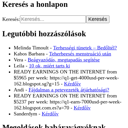
Keresés a honlapon
Keresés:
Legutóbbi hozzászólások
Melinda Timoult
-
Terhességi tünetek – Bedőltél?
Kabos Barbara
-
Teherbeesés menstruáció után
Vera
-
Beágyazódás, megtapadás segítése
Leila
-
10 ok, miért tarts ki
READY EARNINGS ON THE INTERNET from
$5965 per week: https://q1-get-4000usd-per-week-
162.blogspot.sg?g=15
-
Kérdőív
Andi
-
Fájdalmas a petevezeték átjárhatósági?
READY EARNINGS ON THE INTERNET from
$5237 per week: https://q1-earn-7000usd-per-week-
162.blogspot.com.es?a=70
-
Kérdőív
Sanderdym
-
Kérdőív
Megoldások babáravágyóknak