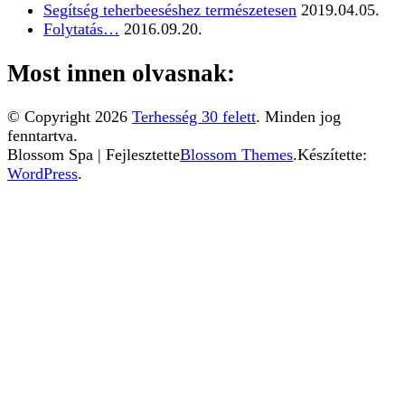
Segítség teherbeeséshez természetesen
2019.04.05.
Folytatás…
2016.09.20.
Most innen olvasnak:
© Copyright 2026
Terhesség 30 felett
. Minden jog
fenntartva.
Blossom Spa | Fejlesztette
Blossom Themes
.Készítette:
WordPress
.
Ez a weboldal sütiket használ. Az Uniós törvények
értelmében kérem, engedélyezze a sütik használatát, vagy
zárja be az oldalt.
További információ...
Elfogadom
Az Uniós törvények értelmében fel kell hívnunk a
figyelmét arra, hogy ez a weboldal ún. "cookie"-kat vagy
"sütiket" használ. A sütik kicsik, teljesen veszélytelen
fájlok, amelyeket a weboldal azért helyez el az Ön
számítógépén, hogy minél egyszerűbbé tegye Ön számára
a böngészést. A sütiket letilthatja a böngészője