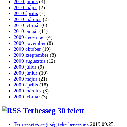
2010 június
(4)
2010 május
(2)
2010 április
(7)
2010 március
(2)
2010 február
(6)
2010 január
(11)
2009 december
(4)
2009 november
(8)
2009 október
(19)
2009 szeptember
(8)
2009 augusztus
(12)
2009 július
(9)
2009 június
(10)
2009 május
(21)
2009 április
(18)
2009 március
(8)
2009 február
(3)
Terhesség 30 felett
Természetes segítség teherbeeséshez
2019.09.25.