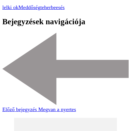
lelki ok
Meddőség
teherbeesés
Bejegyzések navigációja
Előző bejegyzés
Megvan a nyertes