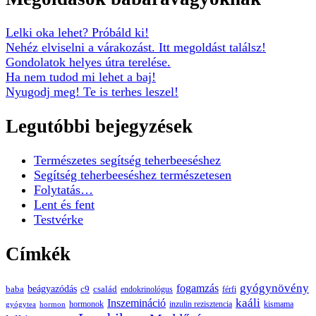
Lelki oka lehet? Próbáld ki!
Nehéz elviselni a várakozást. Itt megoldást találsz!
Gondolatok helyes útra terelése.
Ha nem tudod mi lehet a baj!
Nyugodj meg! Te is terhes leszel!
Legutóbbi bejegyzések
Természetes segítség teherbeeséshez
Segítség teherbeeséshez természetesen
Folytatás…
Lent és fent
Testvérke
Címkék
gyógynövény
fogamzás
beágyazódás
baba
c9
család
endokrinológus
férfi
kaáli
Inszemináció
hormonok
inzulin rezisztencia
kismama
gyógytea
hormon