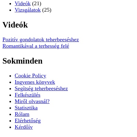
Videók
(21)
Vizsgálatok
(25)
Videók
Pozitív gondolatok teherbeeséshez
Romantikával a terhesség felé
Sokminden
Cookie Policy
Ingyenes könyvek
Segítség teherbeeséshez
Felkészülés
Miről olvasnál?
Statisztika
Rólam
Elérhetőség
Kérdőív