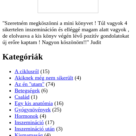
"Szeretném megköszönni a mini könyvet ! Túl vagyok 4
sikertelen inszemináción és elléggé magam alatt vagyok ,
de elolvasva a kis könyv végén lévő pozitív gondolatokat
új erőre kaptam ! Nagyon köszönöm!!" Judit
Kategóriák
A ciklusról
(15)
Akiknek még nem sikerült
(4)
Az én "utam"
(74)
Betegségek
(6)
Család
(1)
Egy kis anatómia
(16)
Gyógynövények
(25)
Hormonok
(4)
Inszemináció
(17)
Inszemináció után
(3)
Kismamaság
(4)