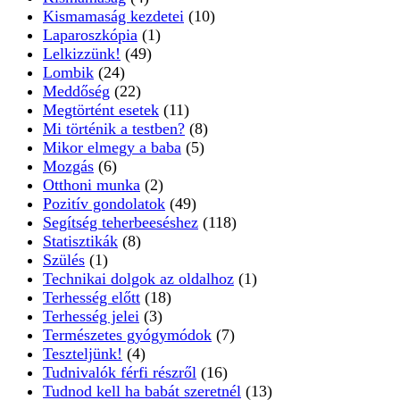
Kismamaság kezdetei
(10)
Laparoszkópia
(1)
Lelkizzünk!
(49)
Lombik
(24)
Meddőség
(22)
Megtörtént esetek
(11)
Mi történik a testben?
(8)
Mikor elmegy a baba
(5)
Mozgás
(6)
Otthoni munka
(2)
Pozitív gondolatok
(49)
Segítség teherbeeséshez
(118)
Statisztikák
(8)
Szülés
(1)
Technikai dolgok az oldalhoz
(1)
Terhesség előtt
(18)
Terhesség jelei
(3)
Természetes gyógymódok
(7)
Teszteljünk!
(4)
Tudnivalók férfi részről
(16)
Tudnod kell ha babát szeretnél
(13)