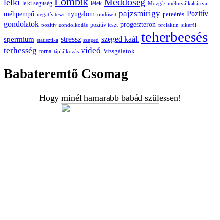
Lombik
Meddőség
lelki
lelki segítség
lélek
Mozgás
méhnyálkahártya
pajzsmirigy
Pozitív
méhpempő
nyugalom
peteérés
negatív teszt
ondósejt
gondolatok
progeszteron
pozitív teszt
pozitív gondolkodás
prolaktin
sikerül
teherbeesés
spermium
stressz
szeged kaáli
statisztika
szeged
terhesség
videó
Vizsgálatok
torna
táplálkozás
Babateremtő Csomag
Hogy minél hamarabb babád szülessen!