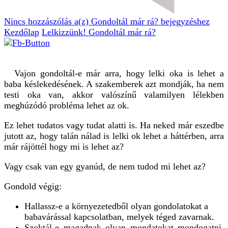
Nincs hozzászólás
a(z) Gondoltál már rá? bejegyzéshez
Kezdőlap
Lelkizzünk!
Gondoltál már rá?
Vajon gondoltál-e már arra, hogy lelki oka is lehet a
baba késlekedésének. A szakemberek azt mondják, ha nem
testi oka van, akkor valószínű valamilyen lélekben
meghúzódó probléma lehet az ok.
Ez lehet tudatos vagy tudat alatti is. Ha neked már eszedbe
jutott az, hogy talán nálad is lelki ok lehet a háttérben, arra
már rájöttél hogy mi is lehet az?
Vagy csak van egy gyanúd, de nem tudod mi lehet az?
Gondold végig:
Hallassz-e a környezetedből olyan gondolatokat a
babavárással kapcsolatban, melyek téged zavarnak.
Szoktál-e magadnak olyan mondatokat mondogatni,