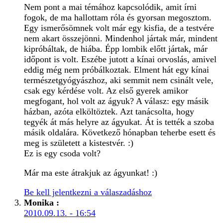
Nem pont a mai témához kapcsolódik, amit írni
fogok, de ma hallottam róla és gyorsan megosztom.
Egy ismerősömnek volt már egy kisfia, de a testvére
nem akart összejönni. Mindenhol jártak már, mindent
kipróbáltak, de hiába. Épp lombik előtt jártak, már
időpont is volt. Eszébe jutott a kínai orvoslás, amivel
eddig még nem próbálkoztak. Elment hát egy kínai
természetgyógyászhoz, aki semmit nem csinált vele,
csak egy kérdése volt. Az első gyerek amikor
megfogant, hol volt az ágyuk? A válasz: egy másik
házban, azóta elköltöztek. Azt tanácsolta, hogy
tegyék át más helyre az ágyukat. Át is tették a szoba
másik oldalára. Következő hónapban teherbe esett és
meg is született a kistestvér. :)
Ez is egy csoda volt?
Már ma este átrakjuk az ágyunkat! :)
Be kell jelentkezni a válaszadáshoz
Monika
:
2010.09.13. - 16:54