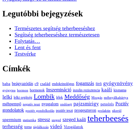
Legutóbbi bejegyzések
Természetes segítség teherbeeséshez
Segítség teherbeeséshez természetesen
Folytatás…
Lent és fent
Testvérke
Címkék
gyógynövény
fogamzás
beágyazódás
baba
c9
család
endokrinológus
férfi
kaáli
Inszemináció
hormonok
inzulin rezisztencia
kismama
gyógytea
hormon
Lombik
Meddőség
lelki
lelki segítség
lélek
Mozgás
méhnyálkahártya
pajzsmirigy
Pozitív
méhpempő
nyugalom
peteérés
negatív teszt
ondósejt
gondolatok
progeszteron
pozitív teszt
pozitív gondolkodás
prolaktin
sikerül
teherbeesés
spermium
stressz
szeged kaáli
statisztika
szeged
terhesség
videó
Vizsgálatok
torna
táplálkozás