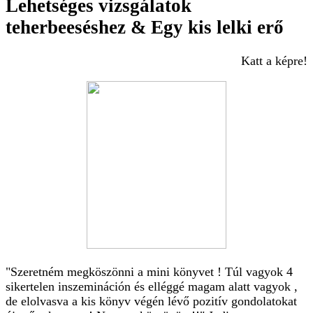
Lehetséges vizsgálatok
teherbeeséshez & Egy kis lelki erő
Katt a képre!
"Szeretném megköszönni a mini könyvet ! Túl vagyok 4
sikertelen inszemináción és elléggé magam alatt vagyok ,
de elolvasva a kis könyv végén lévő pozitív gondolatokat