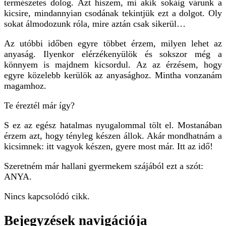
természetes dolog. Azt hiszem, mi akik sokáig várunk a
kicsire, mindannyian csodának tekintjük ezt a dolgot. Oly
sokat álmodozunk róla, mire aztán csak sikerül…
Az utóbbi időben egyre többet érzem, milyen lehet az
anyaság. Ilyenkor elérzékenyülök és sokszor még a
könnyem is majdnem kicsordul. Az az érzésem, hogy
egyre közelebb kerülök az anyasághoz. Mintha vonzanám
magamhoz.
Te éreztél már így?
S ez az egész hatalmas nyugalommal tölt el. Mostanában
érzem azt, hogy tényleg készen állok. Akár mondhatnám a
kicsimnek: itt vagyok készen, gyere most már. Itt az idő!
Szeretném már hallani gyermekem szájából ezt a szót:
ANYA.
Nincs kapcsolódó cikk.
Bejegyzések navigációja