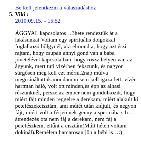
Be kell jelentkezni a válaszadáshoz
Viki
:
2010.09.15. - 15:52
ÁGGYAL kapcsolatos…3hete rendeztük át a
lakásunkat.Voltam egy spirituális dolgokkal
foglalkozó hölgynél, aki elmondta, hogy azt érzi
rajtam, hogy csupán annyi gond van a baba
jövetelével kapcsolatban, hogy roszz helyen van az
ágyunk, mert tuti vízérben fekszünk, és nagyon
sürgősen meg kell ezt mérni.2nap múlva
megcsináltattuk.mondanom sem kell igaza lett, vízér
hartman háló, volt ott minden,és épp az alhasi
részünknél, persze az ember nem gondolkozik, hogy
miért fájt minden reggelre a derekam, miért alakult ki
petefészekcisztám, ami műtét után kiújult, és negyon
fájt, miért volt a férjemnek genny a spermába stb…
átrendezés óta nem fáj a derekam, nem fáj a
petefészkem, eltűnt a cisztám(Múlt héten voltam
dokinál).Remélem hamarosan jön a bébi is…:)