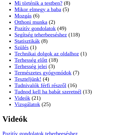
Mi történik a testben?
(8)
Mikor elmegy a baba
(5)
Mozgás
(6)
Otthoni munka
(2)
Pozitív gondolatok
(49)
Segítség teherbeeséshez
(118)
Statisztikák
(8)
Szülés
(1)
Technikai dolgok az oldalhoz
(1)
Terhesség előtt
(18)
Terhesség jelei
(3)
Természetes gyógymódok
(7)
Teszteljünk!
(4)
Tudnivalók férfi részről
(16)
Tudnod kell ha babát szeretnél
(13)
Videók
(21)
Vizsgálatok
(25)
Videók
Pozitív gondolatok teherbeeséshez