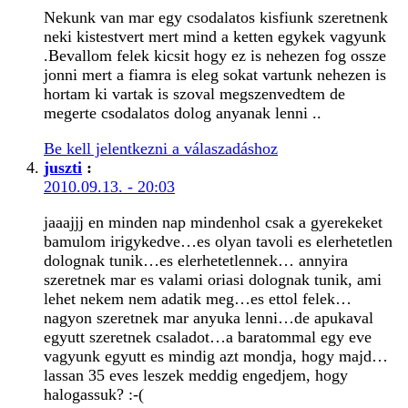
Nekunk van mar egy csodalatos kisfiunk szeretnenk
neki kistestvert mert mind a ketten egykek vagyunk
.Bevallom felek kicsit hogy ez is nehezen fog ossze
jonni mert a fiamra is eleg sokat vartunk nehezen is
hortam ki vartak is szoval megszenvedtem de
megerte csodalatos dolog anyanak lenni ..
Be kell jelentkezni a válaszadáshoz
juszti
:
2010.09.13. - 20:03
jaaajjj en minden nap mindenhol csak a gyerekeket
bamulom irigykedve…es olyan tavoli es elerhetetlen
dolognak tunik…es elerhetetlennek… annyira
szeretnek mar es valami oriasi dolognak tunik, ami
lehet nekem nem adatik meg…es ettol felek…
nagyon szeretnek mar anyuka lenni…de apukaval
egyutt szeretnek csaladot…a baratommal egy eve
vagyunk egyutt es mindig azt mondja, hogy majd…
lassan 35 eves leszek meddig engedjem, hogy
halogassuk? :-(