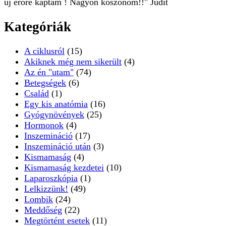
új erőre kaptam ! Nagyon köszönöm!!" Judit
Kategóriák
A ciklusról
(15)
Akiknek még nem sikerült
(4)
Az én "utam"
(74)
Betegségek
(6)
Család
(1)
Egy kis anatómia
(16)
Gyógynövények
(25)
Hormonok
(4)
Inszemináció
(17)
Inszemináció után
(3)
Kismamaság
(4)
Kismamaság kezdetei
(10)
Laparoszkópia
(1)
Lelkizzünk!
(49)
Lombik
(24)
Meddőség
(22)
Megtörtént esetek
(11)