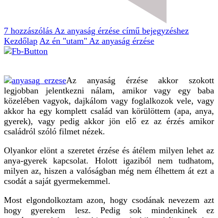
7 hozzászólás
Az anyaság érzése című bejegyzéshez
Kezdőlap
Az én "utam"
Az anyaság érzése
Az anyaság érzése akkor szokott
legjobban jelentkezni nálam, amikor vagy egy baba
közelében vagyok, dajkálom vagy foglalkozok vele, vagy
akkor ha egy komplett család van körülöttem (apa, anya,
gyerek), vagy pedig akkor jön elő ez az érzés amikor
családról szóló filmet nézek.
Olyankor elönt a szeretet érzése és átélem milyen lehet az
anya-gyerek kapcsolat. Holott igaziból nem tudhatom,
milyen az, hiszen a valóságban még nem élhettem át ezt a
csodát a saját gyermekemmel.
Most elgondolkoztam azon, hogy csodának nevezem azt
hogy gyerekem lesz. Pedig sok mindenkinek ez