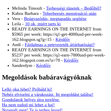
Melinda Timoult
-
Terhességi tünetek – Bedőltél?
Kabos Barbara
-
Teherbeesés menstruáció után
Vera
-
Beágyazódás, megtapadás segítése
Leila
-
10 ok, miért tarts ki
READY EARNINGS ON THE INTERNET from
$5965 per week: https://q1-get-4000usd-per-week-
162.blogspot.sg?g=15
-
Kérdőív
Andi
-
Fájdalmas a petevezeték átjárhatósági?
READY EARNINGS ON THE INTERNET from
$5237 per week: https://q1-earn-7000usd-per-week-
162.blogspot.com.es?a=70
-
Kérdőív
Sanderdym
-
Kérdőív
Megoldások babáravágyóknak
Lelki oka lehet? Próbáld ki!
Nehéz elviselni a várakozást. Itt megoldást találsz!
Gondolatok helyes útra terelése.
Ha nem tudod mi lehet a baj!
Nyugodj meg! Te is terhes leszel!