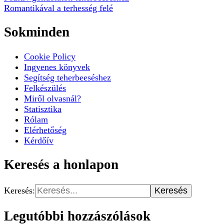
Romantikával a terhesség felé
Sokminden
Cookie Policy
Ingyenes könyvek
Segítség teherbeeséshez
Felkészülés
Miről olvasnál?
Statisztika
Rólam
Elérhetőség
Kérdőív
Keresés a honlapon
Keresés:
Legutóbbi hozzászólások