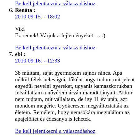
Be kell jelentkezni a válaszadáshoz
Renáta
:
2010.09.15. - 18:02
Viki
Ez remek! Várjuk a fejleményeket…. :)
Be kell jelentkezni a válaszadáshoz
ebi
:
2010.09.16. - 12:33
38 múltam, saját gyermekem sajnos nincs. Apa
nélkül félek belevágni, főként hogy tudom mit jelent
egyedül nevelni gyereket, ugyanis kamaszkorukban
felvállaltam a nővérem árván maradt lányait. Akkor
nem tudtam, mit vállaltam, de így 11 év után, azt
mondom megérte. Gyökeresen megváltoztatták az
életem. Remélem, hogy nemsokára megtalálom az
apajelöltet és édesanya is lehetek.
Be kell jelentkezni a válaszadáshoz